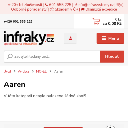
⭐ 20+ let zkušeností | 📞 601 555 225 | 📌
info@infrasystemy.cz
| 💬
Odborné poradenství | 📦 Skladem v ČR | 🚚 Okamžitá expedice
0
ks
+420 601 555 225
za
0,00 Kč
Menu
Hledat
Úvod
Výrobce
MO-EL
Aaren
Aaren
V této kategorii nebylo nalezeno žádné zboží.