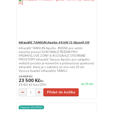
Infrazářič TANSUN Apollo 4,5 kW (1-fázový) H3
Infrazářič TANSUN Apollo, 4500W pro velmi
náročný provoz DOKONALÉ ŘEŠENÍ PRO
PRŮMYSLOVÉ ZÓNY A ROZSÁHLÉ OTEVŘENÉ
PROSTORY Infrazářič Tansun Apollo pro vytápění
velkých prostor je komerční a průmyslový quartzový
infrazářič, který je v nabídce již více než 25 let.
Vysoce kvalitní infrazářiče TANSU...
24 684 Kč
23 500 Kč
/
ks
do 35 dní
19 421 Kč
bez DPH
Přidat do košíku
Doprava ZDARMA