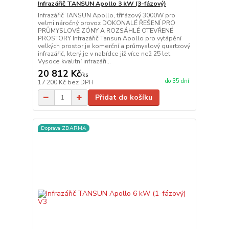
Infrazářič TANSUN Apollo 3 kW (3-fázový)
Infrazářič TANSUN Apollo, třífázový 3000W pro
velmi náročný provoz DOKONALÉ ŘEŠENÍ PRO
PRŮMYSLOVÉ ZÓNY A ROZSÁHLÉ OTEVŘENÉ
PROSTORY Infrazářič Tansun Apollo pro vytápění
velkých prostor je komerční a průmyslový quartzový
infrazářič, který je v nabídce již více než 25 let.
Vysoce kvalitní infrazáři...
20 812 Kč
/
ks
do 35 dní
17 200 Kč
bez DPH
Přidat do košíku
Doprava ZDARMA