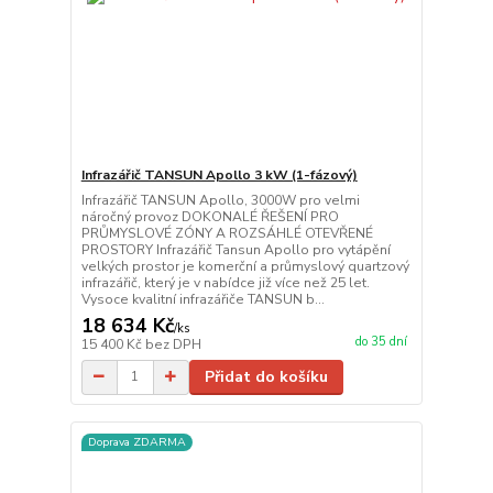
Infrazářič TANSUN Apollo 3 kW (1-fázový)
Infrazářič TANSUN Apollo, 3000W pro velmi
náročný provoz DOKONALÉ ŘEŠENÍ PRO
PRŮMYSLOVÉ ZÓNY A ROZSÁHLÉ OTEVŘENÉ
PROSTORY Infrazářič Tansun Apollo pro vytápění
velkých prostor je komerční a průmyslový quartzový
infrazářič, který je v nabídce již více než 25 let.
Vysoce kvalitní infrazářiče TANSUN b...
18 634 Kč
/
ks
do 35 dní
15 400 Kč
bez DPH
Přidat do košíku
Doprava ZDARMA