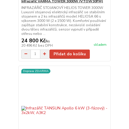
Infrazářič VARMA TOWER 3000W (VTOW30FM)
INFRAZÁŘIČ STOJANOVÝ HELIOS TOWER 3000W
Luxusní stojanový elektrický infrazářič se stabilním
stojanem a 2 ks infrazářičů model HELIOSA 66 s
výkonem 3000 W (2 x 1500 W). Komfortní používání
zajišťuje stabilní konstrukce, nezávislé ovládání
dvou těles infrazářičů, senzor vypnutí v případě
otřesu nebo ...
24 800 Kč
/
ks
skladem
20 496 Kč
bez DPH
Přidat do košíku
Doprava ZDARMA