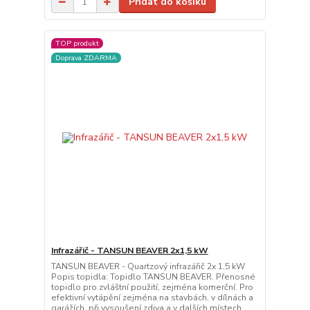
Přidat do košíku
TOP produkt
Doprava ZDARMA
Infrazářič - TANSUN BEAVER 2x1,5 kW
TANSUN BEAVER - Quartzový infrazářič 2x 1,5 kW
Popis topidla: Topidlo TANSUN BEAVER. Přenosné
topidlo pro zvláštní použití, zejména komerční. Pro
efektivní vytápění zejména na stavbách, v dílnách a
garážích, při vysoušení zdiva a v dalších místech,