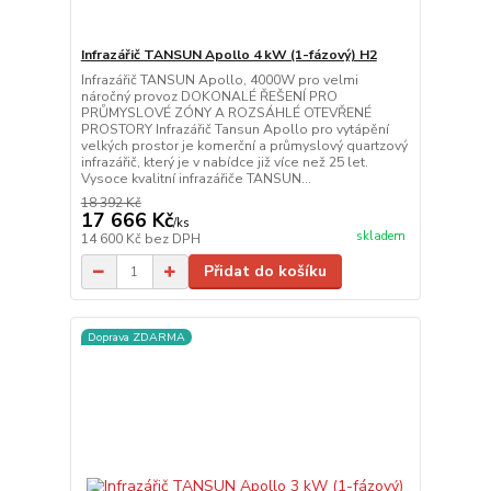
Infrazářič TANSUN Apollo 4 kW (1-fázový) H2
Infrazářič TANSUN Apollo, 4000W pro velmi
náročný provoz DOKONALÉ ŘEŠENÍ PRO
PRŮMYSLOVÉ ZÓNY A ROZSÁHLÉ OTEVŘENÉ
PROSTORY Infrazářič Tansun Apollo pro vytápění
velkých prostor je komerční a průmyslový quartzový
infrazářič, který je v nabídce již více než 25 let.
Vysoce kvalitní infrazářiče TANSUN...
18 392 Kč
17 666 Kč
/
ks
skladem
14 600 Kč
bez DPH
Přidat do košíku
Doprava ZDARMA