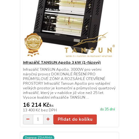
Infrazářič TANSUN Apollo 3 kW (1-fázový)
Infrazářič TANSUN Apollo, 3000W pro velmi
náročný provoz DOKONALÉ ŘEŠENÍ PRO
PRŮMYSLOVÉ ZÓNY A ROZSÁHLÉ OTEVŘENÉ
PROSTORY Infrazářič Tansun Apollo pro vytápění
velkých prostor je komerční a průmyslový quartzový
infrazářič, který je v nabídce již více než 25 let.
Vysoce kvalitní infrazářiče TANSUN ...
16 214 Kč
/
ks
do 35 dní
13 400 Kč
bez DPH
Přidat do košíku
Doprava ZDARMA