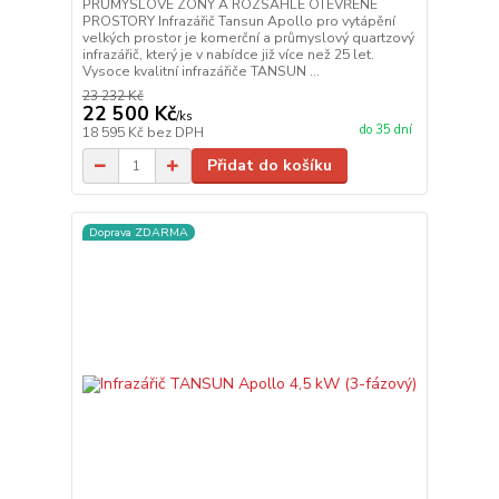
PRŮMYSLOVÉ ZÓNY A ROZSÁHLÉ OTEVŘENÉ
PROSTORY Infrazářič Tansun Apollo pro vytápění
velkých prostor je komerční a průmyslový quartzový
infrazářič, který je v nabídce již více než 25 let.
Vysoce kvalitní infrazářiče TANSUN ...
23 232 Kč
22 500 Kč
/
ks
do 35 dní
18 595 Kč
bez DPH
Přidat do košíku
Doprava ZDARMA