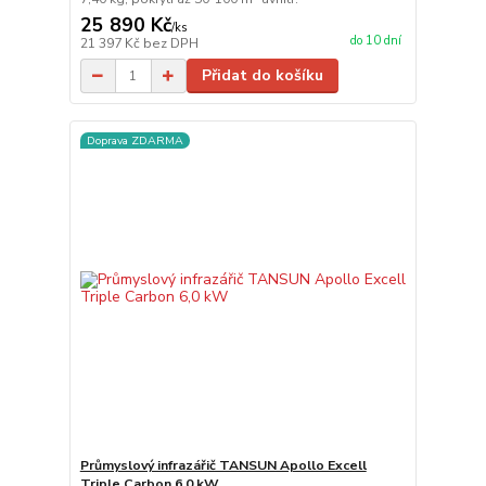
25 890 Kč
/
ks
do 10 dní
21 397 Kč
bez DPH
Přidat do košíku
Doprava ZDARMA
Průmyslový infrazářič TANSUN Apollo Excell
Triple Carbon 6,0 kW