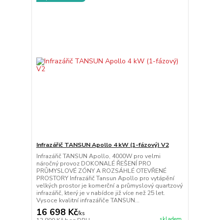
Infrazářič TANSUN Apollo 4 kW (1-fázový) V2
Infrazářič TANSUN Apollo, 4000W pro velmi
náročný provoz DOKONALÉ ŘEŠENÍ PRO
PRŮMYSLOVÉ ZÓNY A ROZSÁHLÉ OTEVŘENÉ
PROSTORY Infrazářič Tansun Apollo pro vytápění
velkých prostor je komerční a průmyslový quartzový
infrazářič, který je v nabídce již více než 25 let.
Vysoce kvalitní infrazářiče TANSUN...
16 698 Kč
/
ks
skladem