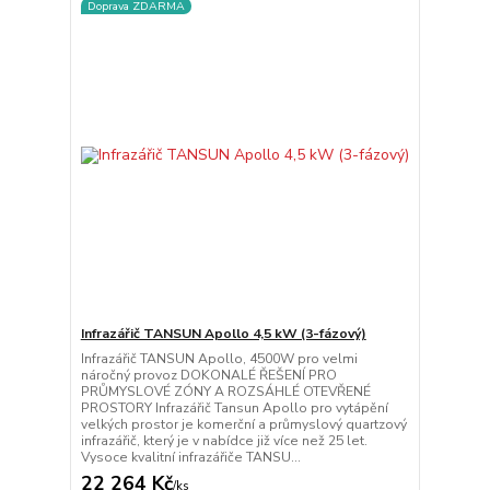
Doprava ZDARMA
Infrazářič TANSUN Apollo 4,5 kW (3-fázový)
Infrazářič TANSUN Apollo, 4500W pro velmi
náročný provoz DOKONALÉ ŘEŠENÍ PRO
PRŮMYSLOVÉ ZÓNY A ROZSÁHLÉ OTEVŘENÉ
PROSTORY Infrazářič Tansun Apollo pro vytápění
velkých prostor je komerční a průmyslový quartzový
infrazářič, který je v nabídce již více než 25 let.
Vysoce kvalitní infrazářiče TANSU...
22 264 Kč
/
ks