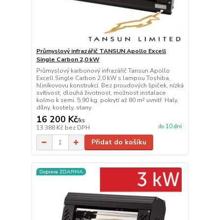
Průmyslový infrazářič TANSUN Apollo Excell
Single Carbon 2,0 kW
Průmyslový karbonový infrazářič Tansun Apollo
Excell Single Carbon 2,0 kW s lampou Toshiba,
hliníkovovu konstrukcí. Bez proudových špiček, nízká
svítivost, dlouhá životnost, možnost instalace
kolmo k zemi. 5,90 kg, pokrytí až 80 m² uvnitř. Haly,
dílny, kostely, stany.
16 200 Kč
/
ks
do 10 dní
13 388 Kč
bez DPH
Přidat do košíku
Doprava ZDARMA