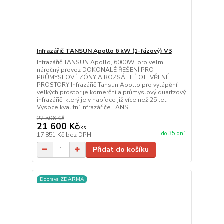
Infrazářič TANSUN Apollo 6 kW (1-fázový) V3
Infrazářič TANSUN Apollo, 6000W pro velmi
náročný provoz DOKONALÉ ŘEŠENÍ PRO
PRŮMYSLOVÉ ZÓNY A ROZSÁHLÉ OTEVŘENÉ
PROSTORY Infrazářič Tansun Apollo pro vytápění
velkých prostor je komerční a průmyslový quartzový
infrazářič, který je v nabídce již více než 25 let.
Vysoce kvalitní infrazářiče TANS...
22 506 Kč
21 600 Kč
/
ks
do 35 dní
17 851 Kč
bez DPH
Přidat do košíku
Doprava ZDARMA