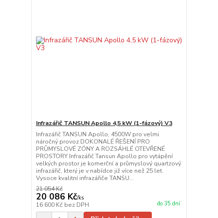
Infrazářič TANSUN Apollo 4,5 kW (1-fázový) V3
Infrazářič TANSUN Apollo, 4500W pro velmi
náročný provoz DOKONALÉ ŘEŠENÍ PRO
PRŮMYSLOVÉ ZÓNY A ROZSÁHLÉ OTEVŘENÉ
PROSTORY Infrazářič Tansun Apollo pro vytápění
velkých prostor je komerční a průmyslový quartzový
infrazářič, který je v nabídce již více než 25 let.
Vysoce kvalitní infrazářiče TANSU...
21 054 Kč
20 086 Kč
/
ks
do 35 dní
16 600 Kč
bez DPH