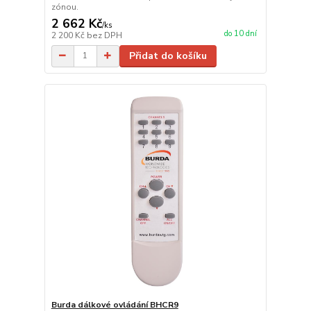
zónou.
2 662 Kč
/
ks
do 10 dní
2 200 Kč
bez DPH
Přidat do košíku
Burda dálkové ovládání BHCR9