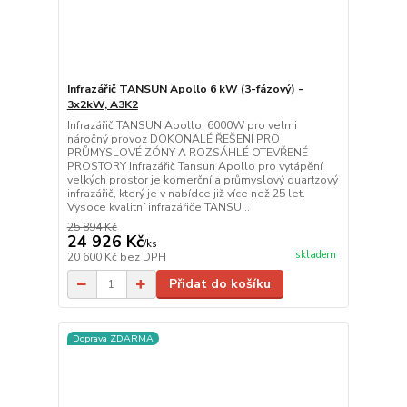
Infrazářič TANSUN Apollo 6 kW (3-fázový) -
3x2kW, A3K2
Infrazářič TANSUN Apollo, 6000W pro velmi
náročný provoz DOKONALÉ ŘEŠENÍ PRO
PRŮMYSLOVÉ ZÓNY A ROZSÁHLÉ OTEVŘENÉ
PROSTORY Infrazářič Tansun Apollo pro vytápění
velkých prostor je komerční a průmyslový quartzový
infrazářič, který je v nabídce již více než 25 let.
Vysoce kvalitní infrazářiče TANSU...
25 894 Kč
24 926 Kč
/
ks
skladem
20 600 Kč
bez DPH
Přidat do košíku
Doprava ZDARMA