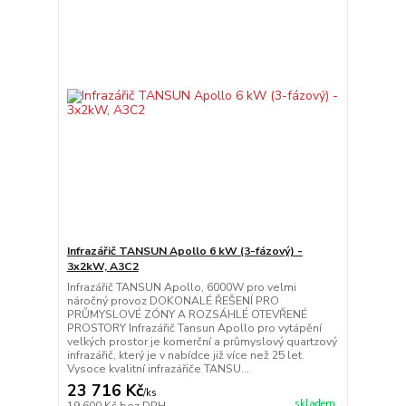
Infrazářič TANSUN Apollo 6 kW (3-fázový) -
3x2kW, A3C2
Infrazářič TANSUN Apollo, 6000W pro velmi
náročný provoz DOKONALÉ ŘEŠENÍ PRO
PRŮMYSLOVÉ ZÓNY A ROZSÁHLÉ OTEVŘENÉ
PROSTORY Infrazářič Tansun Apollo pro vytápění
velkých prostor je komerční a průmyslový quartzový
infrazářič, který je v nabídce již více než 25 let.
Vysoce kvalitní infrazářiče TANSU...
23 716 Kč
/
ks
skladem
19 600 Kč
bez DPH