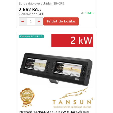
Burda dálkové ovládání BHCR9
2 662 Kč
/
ks
do 10 dní
2 200 Kč
bez DPH
Přidat do košíku
Doprava ZDARMA
Infrazářič TANSUN Apollo 2 kW (1-fázový) dual