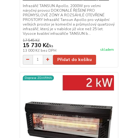
Infrazářič TANSUN Apollo, 2000W pro velmi
náročný provoz DOKONALÉ ŘEŠENÍ PRO
PRŮMYSLOVÉ ZÓNY A ROZSÁHLÉ OTEVŘENÉ
PROSTORY Infrazářič Tansun Apollo pro vytápění
velkých prostor je komerční a průmyslový quartzový
infrazářič, který je v nabídce již více než 25 let.
Vysoce kvalitní infrazářiče TANSUN b...
17 545 Kč
15 730 Kč
/
ks
skladem
13 000 Kč
bez DPH
Přidat do košíku
Doprava ZDARMA