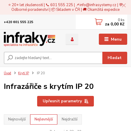
⭐ 20+ let zkušeností | 📞 601 555 225 | 📌
info@infrasystemy.cz
| 💬
Odborné poradenství | 📦 Skladem v ČR | 🚚 Okamžitá expedice
0
ks
+420 601 555 225
za
0,00 Kč
Menu
Hledat
Úvod
Krytí IP
IP 20
Infrazářiče s krytím IP 20
Upřesnit parametry
Nejnovější
Nejlevnější
Nejdražší