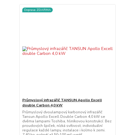
Doprava ZDARMA
Průmyslový infrazářič TANSUN Apollo Excell
double Carbon 4,0 kW
Průmyslový dvoulampový karbonový infrazářič
Tansun Apollo Excell Double Carbon 4,0 kW se
dvěma lampami Toshiba, hliníkovou konstrukcí. Bez
proudových špiček, nízká svítivost, individuální
regulace každé lampy, instalace i kolmo k zemi.
7,40 kg, pokrytí až 50-100 m² uvnitř.