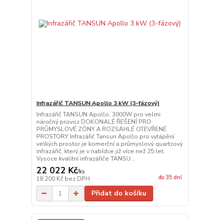
Infrazářič TANSUN Apollo 3 kW (3-fázový)
Infrazářič TANSUN Apollo, 3000W pro velmi
náročný provoz DOKONALÉ ŘEŠENÍ PRO
PRŮMYSLOVÉ ZÓNY A ROZSÁHLÉ OTEVŘENÉ
PROSTORY Infrazářič Tansun Apollo pro vytápění
velkých prostor je komerční a průmyslový quartzový
infrazářič, který je v nabídce již více než 25 let.
Vysoce kvalitní infrazářiče TANSU...
22 022 Kč
/
ks
do 35 dní
18 200 Kč
bez DPH
Přidat do košíku