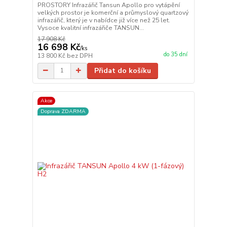
PROSTORY Infrazářič Tansun Apollo pro vytápění
velkých prostor je komerční a průmyslový quartzový
infrazářič, který je v nabídce již více než 25 let.
Vysoce kvalitní infrazářiče TANSUN...
17 908 Kč
16 698 Kč
/
ks
do 35 dní
13 800 Kč
bez DPH
Přidat do košíku
Akce
Doprava ZDARMA