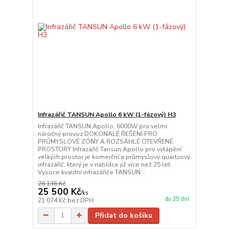
Infrazářič TANSUN Apollo 6 kW (1-fázový) H3
Infrazářič TANSUN Apollo, 6000W pro velmi
náročný provoz DOKONALÉ ŘEŠENÍ PRO
PRŮMYSLOVÉ ZÓNY A ROZSÁHLÉ OTEVŘENÉ
PROSTORY Infrazářič Tansun Apollo pro vytápění
velkých prostor je komerční a průmyslový quartzový
infrazářič, který je v nabídce již více než 25 let.
Vysoce kvalitní infrazářiče TANSUN...
26 136 Kč
25 500 Kč
/
ks
do 35 dní
21 074 Kč
bez DPH
Přidat do košíku