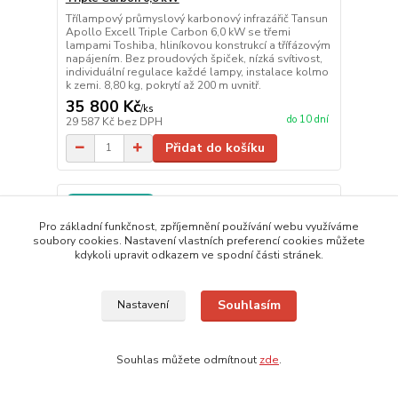
Třílampový průmyslový karbonový infrazářič Tansun
Apollo Excell Triple Carbon 6,0 kW se třemi
lampami Toshiba, hliníkovou konstrukcí a třífázovým
napájením. Bez proudových špiček, nízká svítivost,
individuální regulace každé lampy, instalace kolmo
k zemi. 8,80 kg, pokrytí až 200 m uvnitř.
35 800 Kč
/
ks
do 10 dní
29 587 Kč
bez DPH
Přidat do košíku
Doprava ZDARMA
Pro základní funkčnost, zpříjemnění používání webu využíváme
soubory cookies. Nastavení vlastních preferencí cookies můžete
kdykoli upravit odkazem ve spodní části stránek.
Souhlasím
Nastavení
Souhlas můžete odmítnout
zde
.