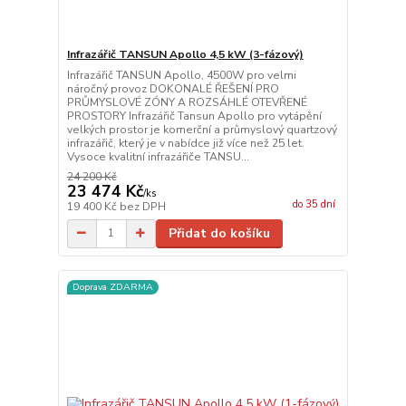
Infrazářič TANSUN Apollo 4,5 kW (3-fázový)
Infrazářič TANSUN Apollo, 4500W pro velmi
náročný provoz DOKONALÉ ŘEŠENÍ PRO
PRŮMYSLOVÉ ZÓNY A ROZSÁHLÉ OTEVŘENÉ
PROSTORY Infrazářič Tansun Apollo pro vytápění
velkých prostor je komerční a průmyslový quartzový
infrazářič, který je v nabídce již více než 25 let.
Vysoce kvalitní infrazářiče TANSU...
24 200 Kč
23 474 Kč
/
ks
do 35 dní
19 400 Kč
bez DPH
Přidat do košíku
Doprava ZDARMA