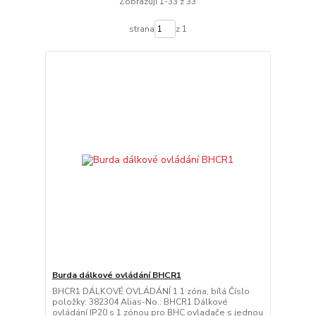
Zobrazuji 1-33 z 33
strana
z 1
Burda dálkové ovládání BHCR1
BHCR1 DÁLKOVÉ OVLÁDÁNÍ 1 1 zóna, bílá Číslo
položky: 382304 Alias-No.: BHCR1 Dálkové
ovládání IP20 s 1 zónou pro BHC ovladače s jednou