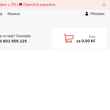
adem v ČR | 🚚 Okamžitá expedice
ty
Recenze
Přihlášení
e si rady? Zavolejte.
0
ks
za
0,00 Kč
0 601 555 225