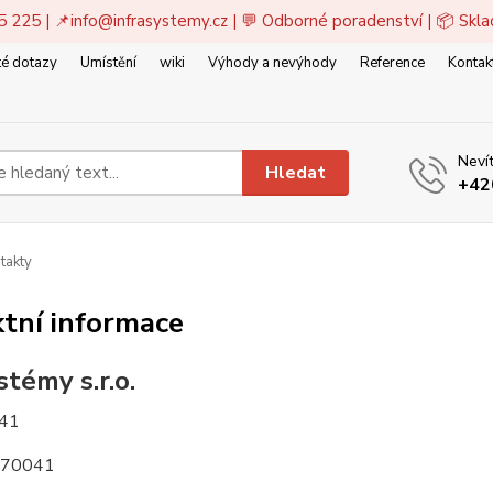
5 225 | 📌
info@infrasystemy.cz
| 💬 Odborné poradenství | 📦 Skl
é dotazy
Umístění
wiki
Výhody a nevýhody
Reference
Kontak
Nevít
Hledat
+42
takty
tní informace
stémy s.r.o.
041
270041