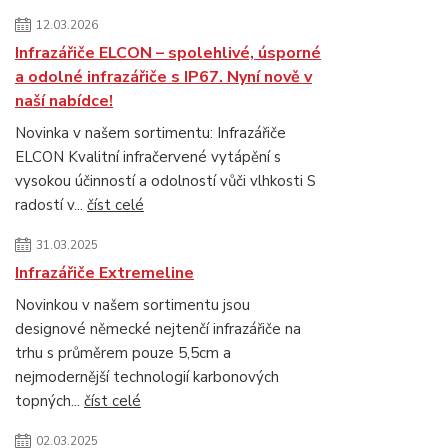
12.03.2026
Infrazářiče ELCON – spolehlivé, úsporné
a odolné infrazářiče s IP67. Nyní nově v
naší nabídce!
Novinka v našem sortimentu: Infrazářiče
ELCON Kvalitní infračervené vytápění s
vysokou účinností a odolností vůči vlhkosti S
radostí v...
číst celé
31.03.2025
Infrazářiče Extremeline
Novinkou v našem sortimentu jsou
designové německé nejtenčí infrazářiče na
trhu s průměrem pouze 5,5cm a
nejmodernější technologií karbonových
topných...
číst celé
02.03.2025