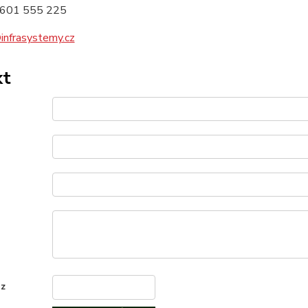
601 555 225
infrasystemy.cz
kt
u
 z