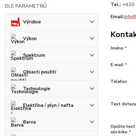
Tel.:
+420 
DLE PARAMETRŮ
Email:
info@
Výrobce
Konta
Výkon
Jméno
*
Spektrum
E-mail
*
Oblasti použití
Telefon
Technologie
Text dotaz
Elektřina / plyn / nafta
Barva
Opište text
obrázku
*