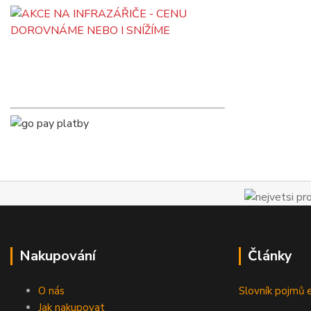
Nakupování
Články
O nás
Slovník pojmů e
Jak nakupovat