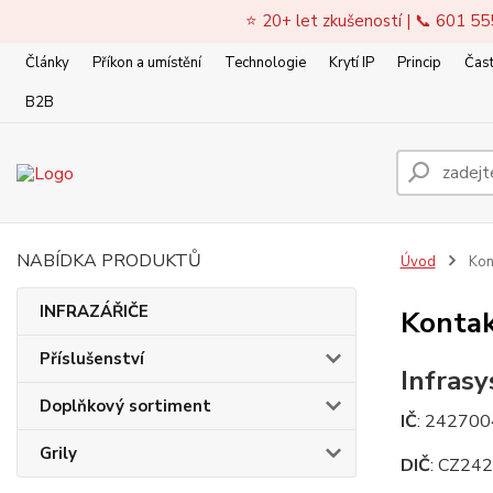
⭐ 20+ let zkušeností | 📞 601 55
Články
Příkon a umístění
Technologie
Krytí IP
Princip
Čast
B2B
NABÍDKA PRODUKTŮ
Úvod
Kon
INFRAZÁŘIČE
Kontak
Příslušenství
Infrasy
Doplňkový sortiment
IČ
: 24270
Grily
DIČ
: CZ24