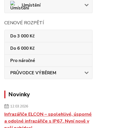
Umístění
CENOVÉ ROZPĚTÍ
Do 3 000 Kč
Do 6 000 Kč
Pro náročné
PRŮVODCE VÝBĚREM
Novinky
12.03.2026
Infrazářiče ELCON – spolehlivé, úsporné
a odolné infrazářiče s IP67. Nyní nově v