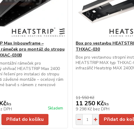
 Max Inbouwframe –
Box pro vestavbu HEATSTR
 rámeček pro montáž do stropu
THXAC-030
HXAC-030B
Box pro vestavnou stropní inst
HEATSTRIP MAX typ THXAC-0
montážní rámeček pro
infrazářič Heatstrip MAX 240
ný ohřívač HEATSTRIP Max 2400
í řešení pro instalaci do stropu
ti závěsné montáže – ocelový rám
rné barvě s rámem z nerezové
11 550 Kč
Kč
11 250 Kč
/
ks
/
ks
Skladem
ez DPH
9 298 Kč
bez DPH
Přidat do košíku
Přidat do ko