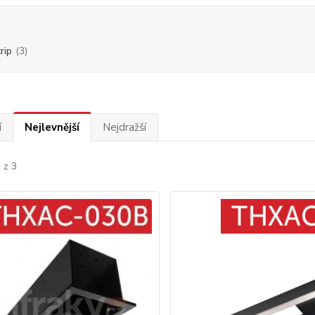
rip
(3)
í
Nejlevnější
Nejdražší
 z 3