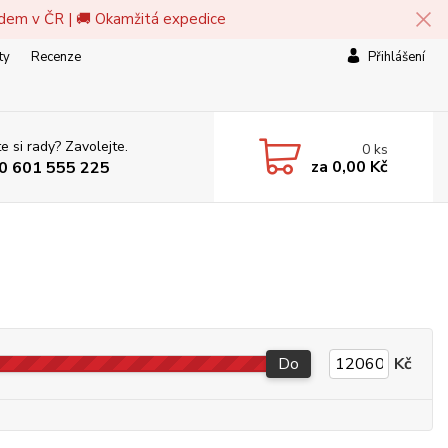
adem v ČR | 🚚 Okamžitá expedice
ty
Recenze
Přihlášení
e si rady? Zavolejte.
0
ks
za
0,00 Kč
0 601 555 225
Do
Kč