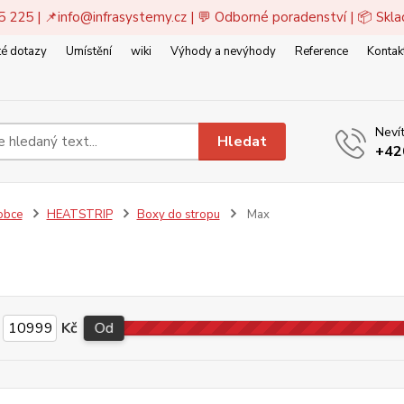
5 225 | 📌
info@infrasystemy.cz
| 💬 Odborné poradenství | 📦 Skl
é dotazy
Umístění
wiki
Výhody a nevýhody
Reference
Kontak
Nevít
Hledat
+42
obce
HEATSTRIP
Boxy do stropu
Max
Kč
Od