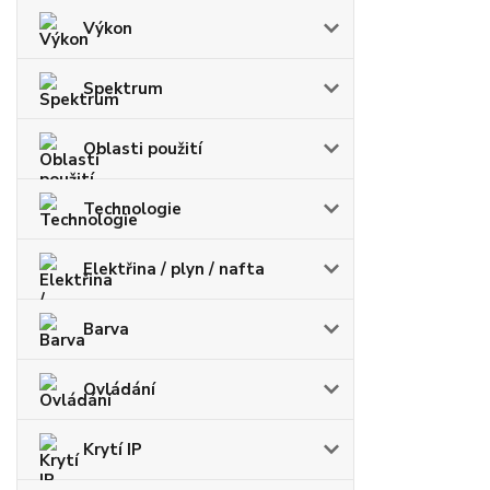
Výkon
Spektrum
Oblasti použití
Technologie
Elektřina / plyn / nafta
Barva
Ovládání
Krytí IP