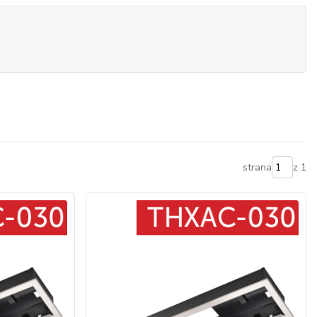
strana
z 1