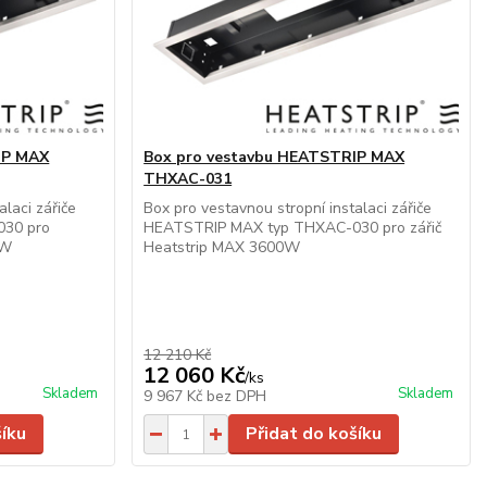
IP MAX
Box pro vestavbu HEATSTRIP MAX
THXAC-031
alaci zářiče
Box pro vestavnou stropní instalaci zářiče
30 pro
HEATSTRIP MAX typ THXAC-030 pro zářič
0W
Heatstrip MAX 3600W
12 210 Kč
12 060 Kč
/
ks
Skladem
Skladem
9 967 Kč
bez DPH
šíku
Přidat do košíku