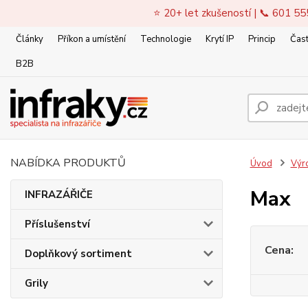
⭐ 20+ let zkušeností | 📞 601 55
Články
Příkon a umístění
Technologie
Krytí IP
Princip
Čast
B2B
NABÍDKA PRODUKTŮ
Úvod
Výr
Max
INFRAZÁŘIČE
Příslušenství
Cena:
Doplňkový sortiment
Grily