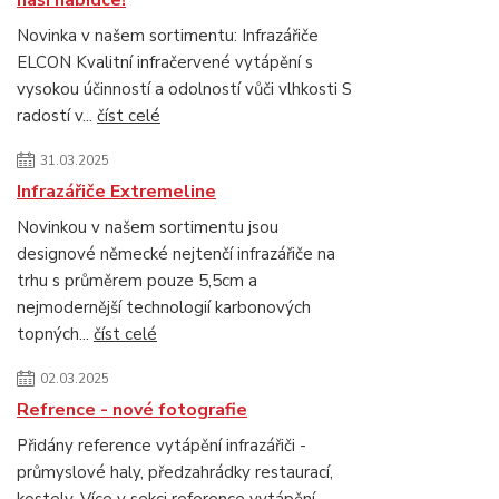
naší nabídce!
Novinka v našem sortimentu: Infrazářiče
ELCON Kvalitní infračervené vytápění s
vysokou účinností a odolností vůči vlhkosti S
radostí v...
číst celé
31.03.2025
Infrazářiče Extremeline
Novinkou v našem sortimentu jsou
designové německé nejtenčí infrazářiče na
trhu s průměrem pouze 5,5cm a
nejmodernější technologií karbonových
topných...
číst celé
02.03.2025
Refrence - nové fotografie
Přidány reference vytápění infrazářiči -
průmyslové haly, předzahrádky restaurací,