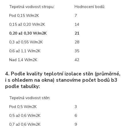
Tepelná vodivost stropu:
Hodnocení bodů:
Pod 0,15 W/m2K
7
0,15 až 0,20 W/m2K
14
0,20 až 0,30 W/m2K
21
0,3 až 0,55 W/m2K
28
0,6 až 1,1 W/m2K
35
Nad 1,4 W/m2K
42
4. Podle kvality teplotní izolace stěn (průměrné,
i s ohledem na okna) stanovíme počet bodů b3
podle tabulky:
Tepelná vodivost stěn:
Pod 0,5 W/m2K
3
0,5 až 0,6 W/m2K
6
0,7 až 0,6 W/m2K
9