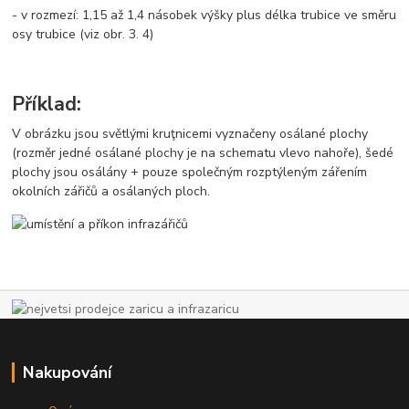
- v rozmezí: 1,15 až 1,4 násobek výšky plus délka trubice ve směru
osy trubice (viz obr. 3. 4)
Příklad:
V obrázku jsou světlými kruţnicemi vyznačeny osálané plochy
(rozměr jedné osálané plochy je na schematu vlevo nahoře), šedé
plochy jsou osálány + pouze společným rozptýleným zářením
okolních zářičů a osálaných ploch.
Nakupování