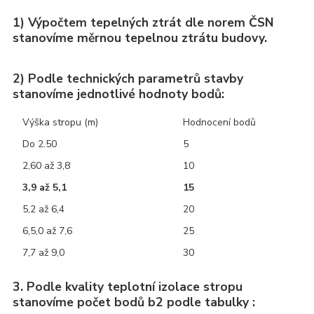
1) Výpočtem tepelných ztrát dle norem ČSN
stanovíme měrnou tepelnou ztrátu budovy.
2) Podle technických parametrů stavby
stanovíme jednotlivé hodnoty bodů:
Výška stropu (m)
Hodnocení bodů
Do 2.50
5
2,60 až 3,8
10
3,9 až 5,1
15
5,2 až 6,4
20
6,5,0 až 7,6
25
7,7 až 9,0
30
3. Podle kvality teplotní izolace stropu
stanovíme počet bodů b2 podle tabulky :