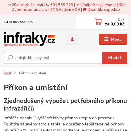
⭐ 20+ let zkušeností | 📞 601 555 225 | 📌
info@infrasystemy.cz
| 💬
Odborné poradenství | 📦 Skladem v ČR | 🚚 Okamžitá expedice
0
ks
+420 601 555 225
za
0,00 Kč
Menu
Hledat
Úvod
Příkon a umístění
Příkon a umístění
Zjednodušený výpočet potřebného příkonu
infrazářičů
Infrářiče dosahují vyšší efektivity přenosu tepla do prostoru.
Použitím sálavého zdroje tepla je dosaženo lepší tepelné pohody
při nižších °C, rozdíl teplot mezi podlahou a stropem je nižší než za