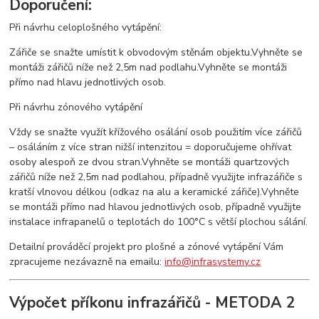
Doporučení:
Při návrhu celoplošného vytápění:
Zářiče se snažte umístit k obvodovým stěnám objektu.Vyhněte se
montáži zářičů níže než 2,5m nad podlahu.Vyhněte se montáži
přímo nad hlavu jednotlivých osob.
Při návrhu zónového vytápění
Vždy se snažte využít křížového osálání osob použitím více zářičů
– osáláním z více stran nižší intenzitou = doporučujeme ohřívat
osoby alespoň ze dvou stran.Vyhněte se montáži quartzových
zářičů níže než 2,5m nad podlahou, případně využijte infrazářiče s
kratší vlnovou délkou (odkaz na alu a keramické zářiče).Vyhněte
se montáži přímo nad hlavou jednotlivých osob, případně využijte
instalace infrapanelů o teplotách do 100°C s větší plochou sálání.
Detailní prováděcí projekt pro plošné a zónové vytápění Vám
zpracujeme nezávazně na emailu:
info@infrasystemy.cz
Výpočet příkonu infrazářičů - METODA 2