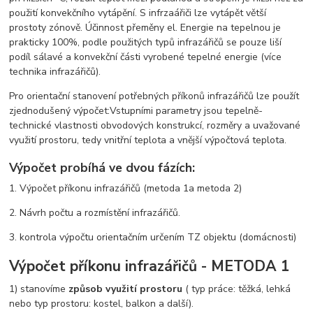
použití konvekčního vytápění. S infrzaářiči lze vytápět větší
prostoty zónově. Účinnost přeměny el. Energie na tepelnou je
prakticky 100%, podle použitých typů infrazářičů se pouze liší
podíl sálavé a konvekční části vyrobené tepelné energie (více
technika infrazářičů).
Pro orientační stanovení potřebných příkonů infrazářičů lze použít
zjednodušený výpočet:Vstupními parametry jsou tepelně-
technické vlastnosti obvodových konstrukcí, rozměry a uvažované
využití prostoru, tedy vnitřní teplota a vnější výpočtová teplota.
Výpočet probíhá ve dvou fázích:
1. Výpočet příkonu infrazářičů (metoda 1a metoda 2)
2. Návrh počtu a rozmístění infrazářičů.
3. kontrola výpočtu orientačním určením TZ objektu (domácnosti)
Výpočet příkonu infrazářičů - METODA 1
1) stanovíme
způsob využití prostoru
( typ práce: těžká, lehká
nebo typ prostoru: kostel, balkon a další).