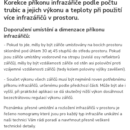
Korekce příkonu infrazářiče podle počtu
trubic a jejich výkonu a teploty při použití
více infrazářičů v prostoru.
Doporučení umístění a dimenzace příkonu
infrazářičů:
- Pokud to jde, měly by být zářiče umísťovány na bocích prostoru
skloněné pod úhlem 30 aţ 45 stupňů do středu prostoru. Pokud
jsou zářiče umístěny vodorovně na stropu (svislé osy reflektorů
zářičů), měly by být vzdálenosti zářiče od stěn asi poloviční proti
vzájemné vzdálenosti zářičů (tedy kolem poloviny výšky zavěšení).
- Součet výkonu všech zářičů musí být nejméně roven potřebnému
příkonu infrazářičů, určenému podle předchozí části. Může být ale i
vyšší, při praktické aplikaci se dá skutečný nižší výkon dosáhnout
bezeztrátovou regulací výkonu zářičů.
Poznámka: přesné umístění a rozložení infrazářičů v prostoru je
řešeno nomogramy které jsou pro každý typ infrazářie unikátní a
naši technici Vám rádi poradí a navrhnout přesně veškeré
technické detaily.