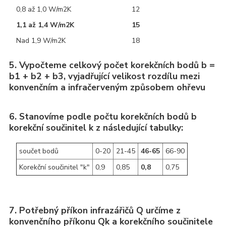
0,8 až 1,0 W/m2K
12
1,1 až 1,4 W/m2K
15
Nad 1,9 W/m2K
18
5. Vypočteme celkový počet korekčních bodů b =
b1 + b2 + b3, vyjadřující velikost rozdílu mezi
konvenčním a infračerveným způsobem ohřevu
6. Stanovíme podle počtu korekčních bodů b
korekční součinitel k z následující tabulky:
součet bodů
0-20
21-45
46-65
66-90
Korekční součinitel "k"
0,9
0,85
0,8
0,75
7. Potřebný příkon infrazářičů Q určíme z
konvenčního příkonu Qk a korekčního součinitele