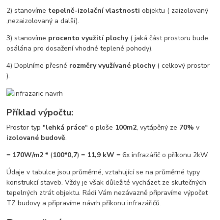
2) stanovíme
tepelně-izolační vlastnosti
objektu ( zaizolovaný
,nezaizolovaný a další).
3) stanovíme
procento využití plochy
( jaká část prostoru bude
osálána pro dosažení vhodné teplené pohody).
4) Doplníme přesné
rozměry využívané plochy
( celkový prostor
).
Příklad výpočtu:
Prostor typ "
lehká práce
" o ploše
100m2
, vytápěný ze
70%
v
izolované budově
.
=
170W/m2
* (
100
*
0,7
) =
11,9 kW
= 6x infrazářič o příkonu 2kW.
Údaje v tabulce jsou průměrné, vztahující se na průměrné typy
konstrukcí staveb. Vždy je však důležité vycházet ze skutečných
tepelných ztrát objektu. Rádi Vám nezávazně připravíme výpočet
TZ budovy a připravíme návrh příkonu infrazářičů.