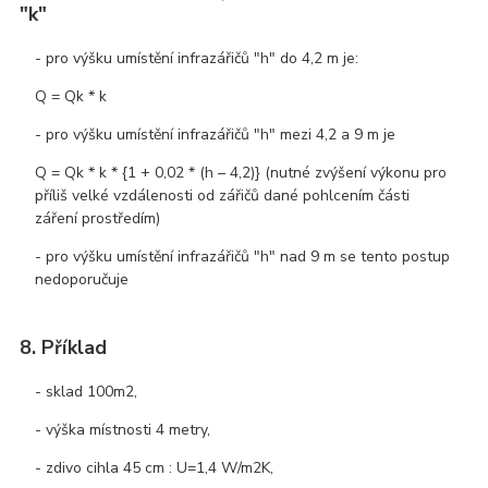
"k"
- pro výšku umístění infrazářičů "h" do 4,2 m je:
Q = Qk * k
- pro výšku umístění infrazářičů "h" mezi 4,2 a 9 m je
Q = Qk * k * {1 + 0,02 * (h – 4,2)} (nutné zvýšení výkonu pro
příliš velké vzdálenosti od zářičů dané pohlcením části
záření prostředím)
- pro výšku umístění infrazářičů "h" nad 9 m se tento postup
nedoporučuje
8. Příklad
- sklad 100m2,
- výška místnosti 4 metry,
- zdivo cihla 45 cm : U=1,4 W/m2K,