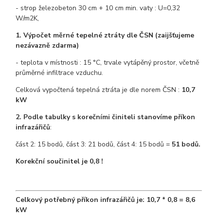
- strop železobeton 30 cm + 10 cm min. vaty : U=0,32
W/m2K,
1. Výpočet měrné tepelné ztráty dle ČSN (zaijšťujeme
nezávazně zdarma)
- teplota v místnosti : 15 °C, trvale vytápěný prostor, včetně
průměrné infiltrace vzduchu.
Celková vypočtená tepelná ztráta je dle norem ČSN :
10,7
kW
2. Podle tabulky s korečními činiteli stanovíme příkon
infrazářičů
:
část 2: 15 bodů, část 3: 21 bodů, část 4: 15 bodů =
51 bodů.
Korekční součinitel je 0,8 !
Celkový potřebný příkon infrazářičů je: 10,7 * 0,8 = 8,6
kW