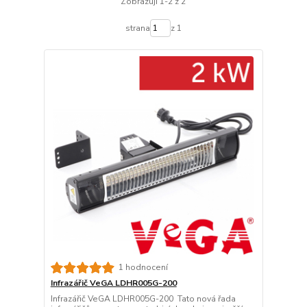
Zobrazuji 1-2 z 2
strana
z 1
1 hodnocení
Infrazářič VeGA LDHR005G-200
Infrazářič VeGA LDHR005G-200 Tato nová řada