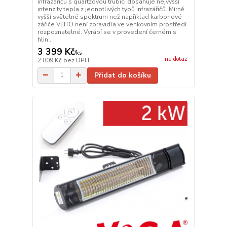
infrazářičů s quartzovou trubicí dosahuje nejvyšší
intenzity tepla z jednotlivých typů infrazářičů. Mírně
vyšší světelné spektrum než například karbonové
zářiče VEITO není zpravidla ve venkovním prostředí
rozpoznatelné. Vyrábí se v provedení černém s
hlin...
3 399 Kč
/
ks
na dotaz
2 809 Kč
bez DPH
Přidat do košíku