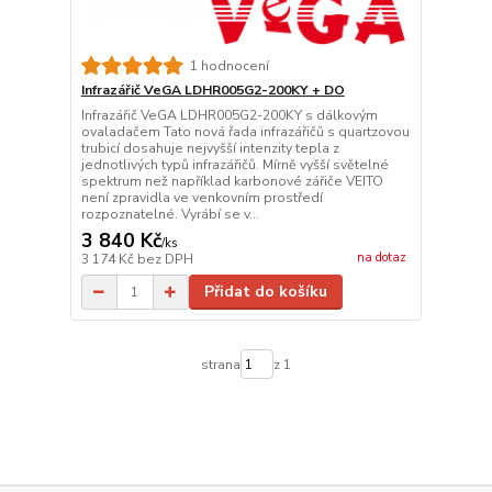
1 hodnocení
Infrazářič VeGA LDHR005G2-200KY + DO
Infrazářič VeGA LDHR005G2-200KY s dálkovým
ovaladačem Tato nová řada infrazářičů s quartzovou
trubicí dosahuje nejvyšší intenzity tepla z
jednotlivých typů infrazářičů. Mírně vyšší světelné
spektrum než například karbonové zářiče VEITO
není zpravidla ve venkovním prostředí
rozpoznatelné. Vyrábí se v...
3 840 Kč
/
ks
na dotaz
3 174 Kč
bez DPH
Přidat do košíku
strana
z 1