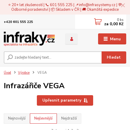
⭐ 20+ let zkušeností | 📞 601 555 225 | 📌
info@infrasystemy.cz
| 💬
Odborné poradenství | 📦 Skladem v ČR | 🚚 Okamžitá expedice
0
ks
+420 601 555 225
za
0,00 Kč
Menu
Hledat
Úvod
Výrobce
VEGA
Infrazářiče VEGA
Upřesnit parametry
Nejnovější
Nejlevnější
Nejdražší