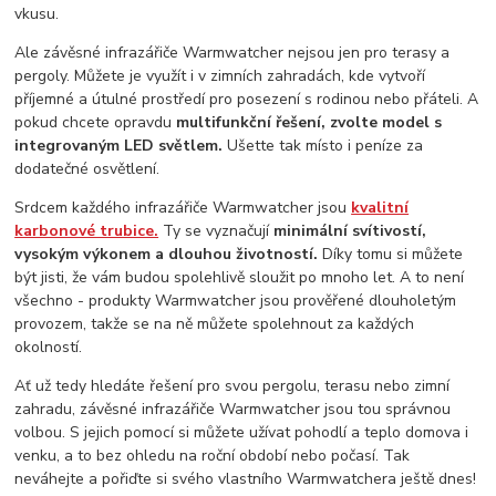
vkusu.
Ale závěsné infrazářiče Warmwatcher nejsou jen pro terasy a
pergoly. Můžete je využít i v zimních zahradách, kde vytvoří
příjemné a útulné prostředí pro posezení s rodinou nebo přáteli. A
pokud chcete opravdu
multifunkční řešení, zvolte model s
integrovaným LED světlem.
Ušette tak místo i peníze za
dodatečné osvětlení.
Srdcem každého infrazářiče Warmwatcher jsou
kvalitní
karbonové trubice.
Ty se vyznačují
minimální svítivostí,
vysokým výkonem a dlouhou životností.
Díky tomu si můžete
být jisti, že vám budou spolehlivě sloužit po mnoho let. A to není
všechno - produkty Warmwatcher jsou prověřené dlouholetým
provozem, takže se na ně můžete spolehnout za každých
okolností.
Ať už tedy hledáte řešení pro svou pergolu, terasu nebo zimní
zahradu, závěsné infrazářiče Warmwatcher jsou tou správnou
volbou. S jejich pomocí si můžete užívat pohodlí a teplo domova i
venku, a to bez ohledu na roční období nebo počasí. Tak
neváhejte a pořiďte si svého vlastního Warmwatchera ještě dnes!