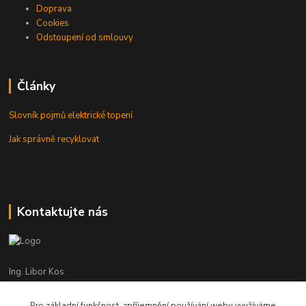
Doprava
Cookies
Odstoupení od smlouvy
Články
Slovník pojmů elektrické topení
Jak správně recyklovat
Kontaktujte nás
Ing. Libor Kos
+420 601 555 225
(Po-Pá: 8-17:00 hod.)
Pro základní funkčnost, zpříjemnění používání webu využíváme