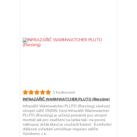
1 hodnocení
INFRAZÁŘIČ WARMWATCHER PLUTO (Riesling)
Infrazářič Warmwatcher PLUTO (Riesling) závěsný
stropní zářič 1500W, čený Infrazářič Warmwatcher
PLUTO (Riesling) je určený primárně pro stropní
montáž jak pro zavěšení na lanka tak i na pevný
náklopný držák který je součástí balení. Komfortní
dálkové ovládání umožňuje regulaci zářiče.
Vyrobeno z e...