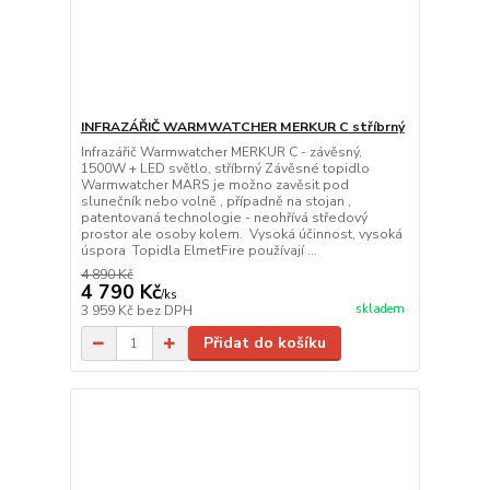
INFRAZÁŘIČ WARMWATCHER MERKUR C stříbrný
Infrazářič Warmwatcher MERKUR C - závěsný,
1500W + LED světlo, stříbrný Závěsné topidlo
Warmwatcher MARS je možno zavěsit pod
slunečník nebo volně , případně na stojan ,
patentovaná technologie - neohřívá středový
prostor ale osoby kolem. Vysoká účinnost, vysoká
úspora Topidla ElmetFire používají ...
4 890 Kč
4 790 Kč
/
ks
skladem
3 959 Kč
bez DPH
Přidat do košíku