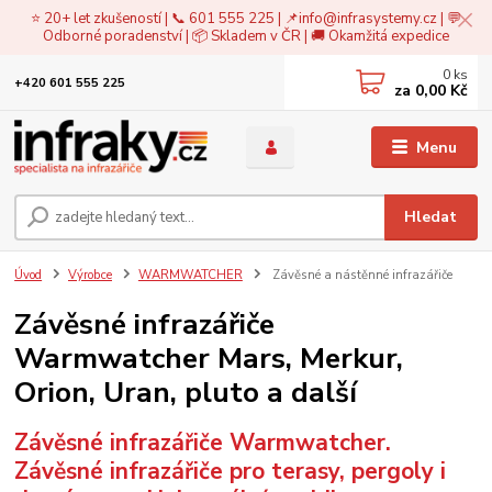
⭐ 20+ let zkušeností | 📞 601 555 225 | 📌
info@infrasystemy.cz
| 💬
Odborné poradenství | 📦 Skladem v ČR | 🚚 Okamžitá expedice
0
ks
+420 601 555 225
za
0,00 Kč
Menu
Hledat
Úvod
Výrobce
WARMWATCHER
Závěsné a nástěnné infrazářiče
Závěsné infrazářiče
Warmwatcher Mars, Merkur,
Orion, Uran, pluto a další
Závěsné infrazářiče Warmwatcher.
Závěsné infrazářiče pro terasy, pergoly i