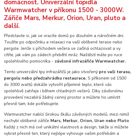
domácnost. Univerzální topidla
Warmwatcher v příkonu 1500 - 3000W.
Zářiče Mars, Merkur, Orion, Uran, pluto a
další.
Představte si, jak se vracíte domů po dlouhém a náročném dni.
Toužíte po odpočinku a relaxaci na vaší oblíbené terase nebo
pergole. Jenže s příchodem večera se začíná ochlazovat a vy
cítíte, jak vám po zádech přeběhl mráz. Naštěstí máte po ruce
spolehlivého pomocníka -
závěsné infrazářiče Warmwatcher.
Tento univerzální tpy infrazářičů je jako stvořený
pro vaši terasu,
pergolu nebo předzahrádku restaurace.
S příkonem od 1500
do 3000 wattů dokáže vytvořit příjemné teplo, které vás
spolehlivě zahřeje i během chladných večerů. Díky závěsnému
provedení nezabírá žádný cenný prostor a můžete ho umístit
přesně tam, kde potřebujete.
Warmwatcher nabízí širokou škálu závěsných modelů, mezi nimiž
nechybí oblíbené zářiče
Mars, Merkur, Orion, Uran nebo Pluto
.
Každý z nich má své unikátní vlastnosti a design, takže si můžete
vybrat přesně ten, který nejlépe vyhovuje vašim potřebám a