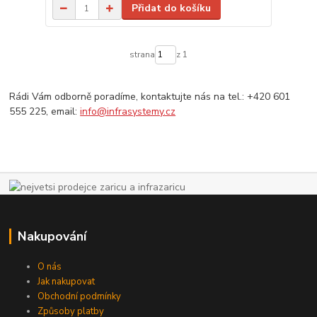
Přidat do košíku
strana
z 1
Rádi Vám odborně poradíme, kontaktujte nás na tel.: +420 601
555 225, email:
info@infrasystemy.cz
Nakupování
O nás
Jak nakupovat
Obchodní podmínky
Způsoby platby