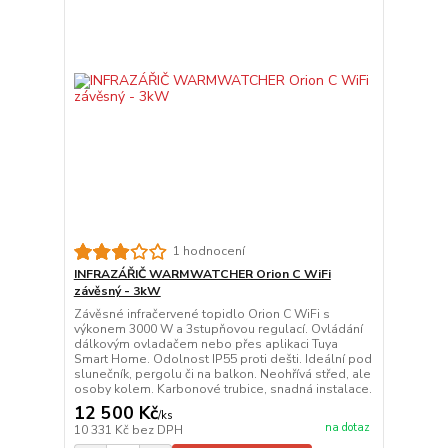
1 hodnocení
INFRAZÁŘIČ WARMWATCHER Orion C WiFi
závěsný - 3kW
Závěsné infračervené topidlo Orion C WiFi s
výkonem 3000 W a 3stupňovou regulací. Ovládání
dálkovým ovladačem nebo přes aplikaci Tuya
Smart Home. Odolnost IP55 proti dešti. Ideální pod
slunečník, pergolu či na balkon. Neohřívá střed, ale
osoby kolem. Karbonové trubice, snadná instalace.
12 500 Kč
/
ks
na dotaz
10 331 Kč
bez DPH