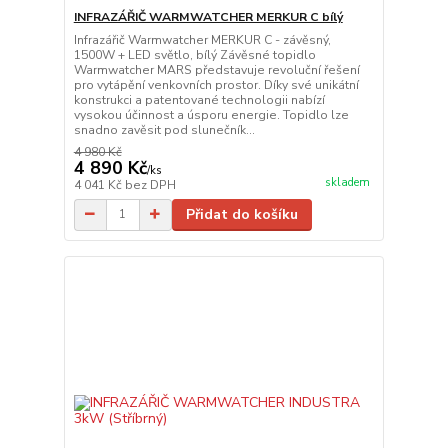
INFRAZÁŘIČ WARMWATCHER MERKUR C bílý
Infrazářič Warmwatcher MERKUR C - závěsný,
1500W + LED světlo, bílý Závěsné topidlo
Warmwatcher MARS představuje revoluční řešení
pro vytápění venkovních prostor. Díky své unikátní
konstrukci a patentované technologii nabízí
vysokou účinnost a úsporu energie. Topidlo lze
snadno zavěsit pod slunečník...
4 980 Kč
4 890 Kč
/
ks
skladem
4 041 Kč
bez DPH
Přidat do košíku