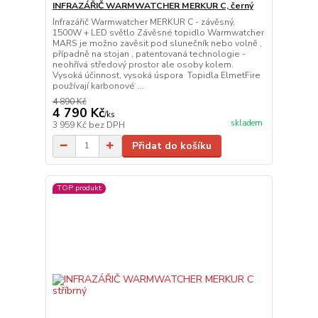
INFRAZÁŘIČ WARMWATCHER MERKUR C, černý
Infrazářič Warmwatcher MERKUR C - závěsný,
1500W + LED světlo Závěsné topidlo Warmwatcher
MARS je možno zavěsit pod slunečník nebo volně ,
případně na stojan , patentovaná technologie -
neohřívá středový prostor ale osoby kolem.
Vysoká účinnost, vysoká úspora Topidla ElmetFire
používají karbonové ...
4 890 Kč
4 790 Kč
/
ks
skladem
3 959 Kč
bez DPH
Přidat do košíku
TOP produkt