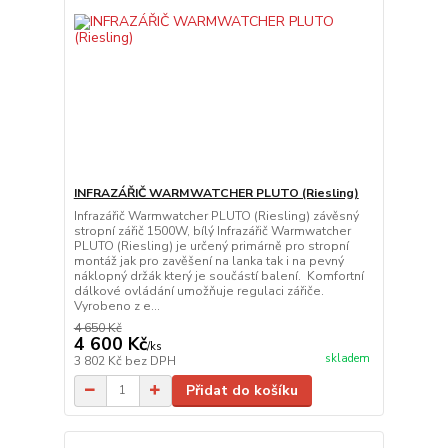
INFRAZÁŘIČ WARMWATCHER PLUTO (Riesling)
Infrazářič Warmwatcher PLUTO (Riesling) závěsný
stropní zářič 1500W, bílý Infrazářič Warmwatcher
PLUTO (Riesling) je určený primárně pro stropní
montáž jak pro zavěšení na lanka tak i na pevný
náklopný držák který je součástí balení. Komfortní
dálkové ovládání umožňuje regulaci zářiče.
Vyrobeno z e...
4 650 Kč
4 600 Kč
/
ks
skladem
3 802 Kč
bez DPH
Přidat do košíku