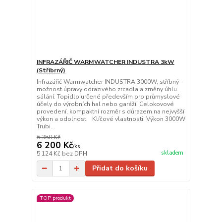
INFRAZÁŘIČ WARMWATCHER INDUSTRA 3kW
(Stříbrný)
Infrazářič Warmwatcher INDUSTRA 3000W, stříbný -
možnost úpravy odrazivého zrcadla a změny úhlu
sálání. Topidlo určené především pro průmyslové
účely do výrobních hal nebo garáží. Celokovové
provedení, kompaktní rozměr s důrazem na nejvyšší
výkon a odolnost. Klíčové vlastnosti: Výkon 3000W
Trubi...
6 350 Kč
6 200 Kč
/
ks
skladem
5 124 Kč
bez DPH
Přidat do košíku
TOP produkt