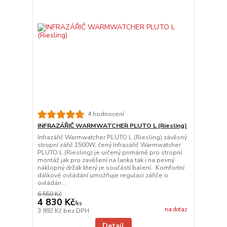
4 hodnocení
INFRAZÁŘIČ WARMWATCHER PLUTO L (Riesling)
Infrazářič Warmwatcher PLUTO L (Riesling) závěsný
stropní zářič 1500W, čený Infrazářič Warmwatcher
PLUTO L (Riesling) je určený primárně pro stropní
montáž jak pro zavěšení na lanka tak i na pevný
náklopný držák který je součástí balení. Komfortní
dálkové ovládání umožňuje regulaci zářiče o
ovládán...
6 550 Kč
4 830 Kč
/
ks
na dotaz
3 992 Kč
bez DPH
Detail