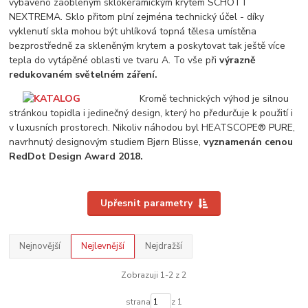
vybaveno zaobleným sklokeramickým krytem SCHOTT
NEXTREMA. Sklo přitom plní zejména technický účel - díky
vyklenutí skla mohou být uhlíková topná tělesa umístěna
bezprostředně za skleněným krytem a poskytovat tak ještě více
tepla do vytápěné oblasti ve tvaru A. To vše při
výrazně
redukovaném světelném záření.
Kromě technických výhod je silnou
stránkou topidla i jedinečný design, který ho předurčuje k použití i
v luxusních prostorech. Nikoliv náhodou byl HEATSCOPE® PURE,
navrhnutý designovým studiem Bjørn Blisse,
vyznamenán cenou
RedDot Design Award 2018.
Upřesnit parametry
Nejnovější
Nejlevnější
Nejdražší
Zobrazuji 1-2 z 2
strana
z 1