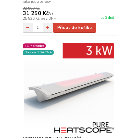
jako jsou terasy,...
32 900 Kč
31 250 Kč
/
ks
do 3 dnů
25 826 Kč
bez DPH
Přidat do košíku
TOP produkt
Doprava ZDARMA