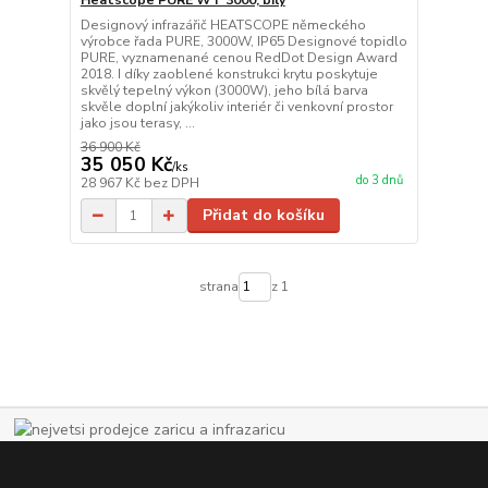
Heatscope PURE WT 3000, bílý
Designový infrazářič HEATSCOPE německého
výrobce řada PURE, 3000W, IP65 Designové topidlo
PURE, vyznamenané cenou RedDot Design Award
2018. I díky zaoblené konstrukci krytu poskytuje
skvělý tepelný výkon (3000W), jeho bílá barva
skvěle doplní jakýkoliv interiér či venkovní prostor
jako jsou terasy, ...
36 900 Kč
35 050 Kč
/
ks
do 3 dnů
28 967 Kč
bez DPH
Přidat do košíku
strana
z 1