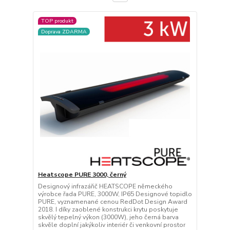
TOP produkt
Doprava ZDARMA
Heatscope PURE 3000, černý
Designový infrazářič HEATSCOPE německého
výrobce řada PURE, 3000W, IP65 Designové topidlo
PURE, vyznamenané cenou RedDot Design Award
2018. I díky zaoblené konstrukci krytu poskytuje
skvělý tepelný výkon (3000W), jeho černá barva
skvěle doplní jakýkoliv interiér či venkovní prostor