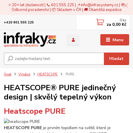
⭐ 20+ let zkušeností | 📞 601 555 225 | 📌
info@infrasystemy.cz
| 💬
Odborné poradenství | 📦 Skladem v ČR | 🚚 Okamžitá expedice
0
ks
+420 601 555 225
za
0,00 Kč
Menu
Hledat
Úvod
Výrobce
HEATSCOPE
PURE
HEATSCOPE® PURE jedinečný
design | skvělý tepelný výkon
Heatscope PURE
HEATSCOPE PURE
je prvním topidlem na světě, které je