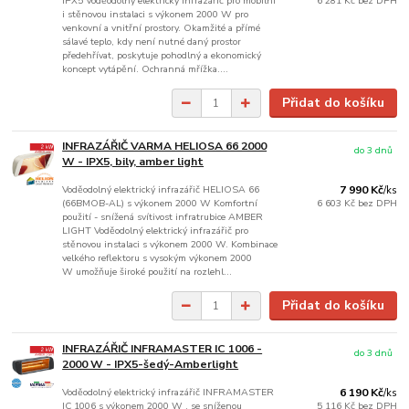
IPX5 Voděodolný elektrický infrazářič pro mobilní
6 281 Kč
bez DPH
i stěnovou instalaci s výkonem 2000 W pro
venkovní a vnitřní prostory. Okamžité a přímé
sálavé teplo, kdy není nutné daný prostor
předehřívat, poskytuje pohodlný a ekonomický
koncept vytápění. Ochranná mřížka....
Přidat do košíku
INFRAZÁŘIČ VARMA HELIOSA 66 2000
do 3 dnů
W - IPX5, bily, amber light
Voděodolný elektrický infrazářič HELIOSA 66
7 990 Kč
/
ks
(66BMOB-AL) s výkonem 2000 W Komfortní
6 603 Kč
bez DPH
použití - snížená svítivost infratrubice AMBER
LIGHT Voděodolný elektrický infrazářič pro
stěnovou instalaci s výkonem 2000 W. Kombinace
velkého reflektoru s vysokým výkonem 2000
W umožňuje široké použití na rozlehl...
Přidat do košíku
INFRAZÁŘIČ INFRAMASTER IC 1006 -
do 3 dnů
2000 W - IPX5-šedý-Amberlight
Voděodolný elektrický infrazářič INFRAMASTER
6 190 Kč
/
ks
IC 1006 s výkonem 2000 W , se sníženou
5 116 Kč
bez DPH