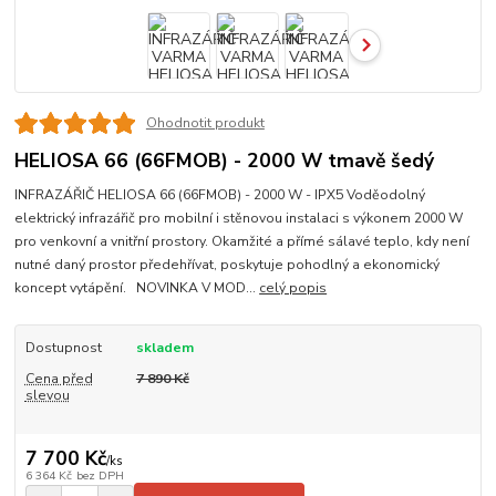
Ohodnotit produkt
HELIOSA 66 (66FMOB) - 2000 W tmavě šedý
INFRAZÁŘIČ HELIOSA 66 (66FMOB) - 2000 W - IPX5 Voděodolný
elektrický infrazářič pro mobilní i stěnovou instalaci s výkonem 2000 W
pro venkovní a vnitřní prostory. Okamžité a přímé sálavé teplo, kdy není
nutné daný prostor předehřívat, poskytuje pohodlný a ekonomický
koncept vytápění. NOVINKA V MOD...
celý popis
Dostupnost
skladem
Cena před
7 890 Kč
slevou
7 700 Kč
/
ks
6 364 Kč
bez DPH