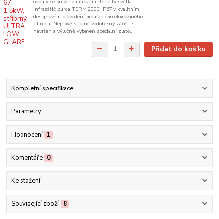
odolný se sníženou úrovní intenzity světla
Infrazářič burda TERM 2000 IP67 v kvalitním
designovém provedení broušeného eloxovaného
hliníku. Nejnovější plně vodotěsný zářič je
navržen a výlučně vybaven speciální zlato...
Přidat do košíku
Kompletní specifikace
Parametry
Hodnocení
1
Komentáře
0
Ke stažení
Související zboží
8