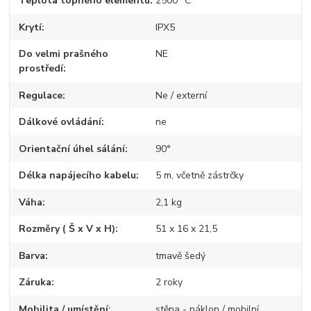
Teplota topného elementu
2500 °C
Krytí
IPX5
Do velmi prašného
NE
prostředí
Regulace
Ne / externí
Dálkové ovládání
ne
Orientační úhel sálání
90°
Délka napájecího kabelu
5 m, včetně zástrčky
Váha
2,1 kg
Rozměry ( Š x V x H)
51 x 16 x 21,5
Barva
tmavě šedý
Záruka
2 roky
Mobilita / umístění
stěna - náklon / mobilní