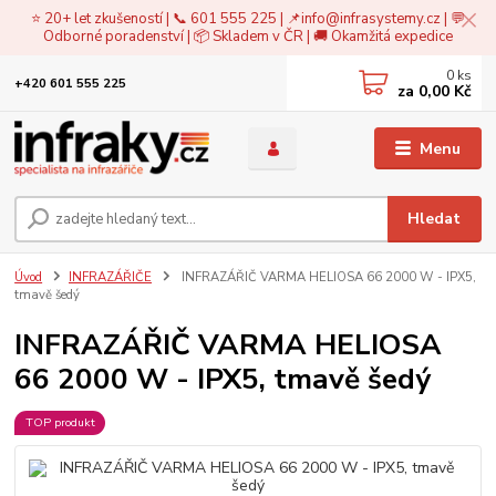
⭐ 20+ let zkušeností | 📞 601 555 225 | 📌
info@infrasystemy.cz
| 💬
Odborné poradenství | 📦 Skladem v ČR | 🚚 Okamžitá expedice
0
ks
+420 601 555 225
za
0,00 Kč
Menu
Hledat
Úvod
INFRAZÁŘIČE
INFRAZÁŘIČ VARMA HELIOSA 66 2000 W - IPX5,
tmavě šedý
INFRAZÁŘIČ VARMA HELIOSA
66 2000 W - IPX5, tmavě šedý
TOP produkt