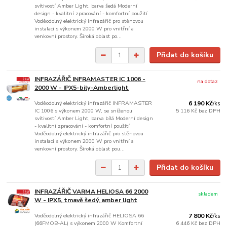
svítivostí Amber Light, barva šedá Moderní
design - kvalitní zpracování - komfortní použití
Voděodolný elektrický infrazářič pro stěnovou
instalaci s výkonem 2000 W pro vnitřní a
venkovní prostory. Široká oblast po...
Přidat do košíku
INFRAZÁŘIČ INFRAMASTER IC 1006 -
na dotaz
2000 W - IPX5-bily-Amberlight
Voděodolný elektrický infrazářič INFRAMASTER
6 190 Kč
/
ks
IC 1006 s výkonem 2000 W, se sníženou
5 116 Kč
bez DPH
svítivostí Amber Light, barva bílá Moderní design
- kvalitní zpracování - komfortní použití
Voděodolný elektrický infrazářič pro stěnovou
instalaci s výkonem 2000 W pro vnitřní a
venkovní prostory. Široká oblast pou...
Přidat do košíku
INFRAZÁŘIČ VARMA HELIOSA 66 2000
skladem
W - IPX5, tmavě šedý, amber light
Voděodolný elektrický infrazářič HELIOSA 66
7 800 Kč
/
ks
(66FMOB-AL) s výkonem 2000 W Komfortní
6 446 Kč
bez DPH