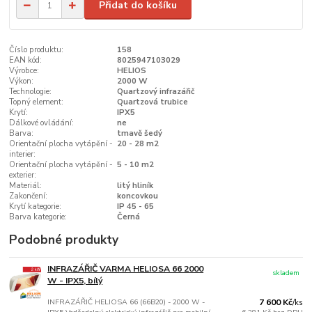
Přidat do košíku
Číslo produktu:
158
EAN kód:
8025947103029
Výrobce:
HELIOS
Výkon:
2000 W
Technologie:
Quartzový infrazářič
Topný element:
Quartzová trubice
Krytí:
IPX5
Dálkové ovládání:
ne
Barva:
tmavě šedý
Orientační plocha vytápění -
20 - 28 m2
interier:
Orientační plocha vytápění -
5 - 10 m2
exterier:
Materiál:
litý hliník
Zakončení:
koncovkou
Krytí kategorie:
IP 45 - 65
Barva kategorie:
Černá
Podobné produkty
INFRAZÁŘIČ VARMA HELIOSA 66 2000
skladem
W - IPX5, bílý
INFRAZÁŘIČ HELIOSA 66 (66B20) - 2000 W -
7 600 Kč
/
ks