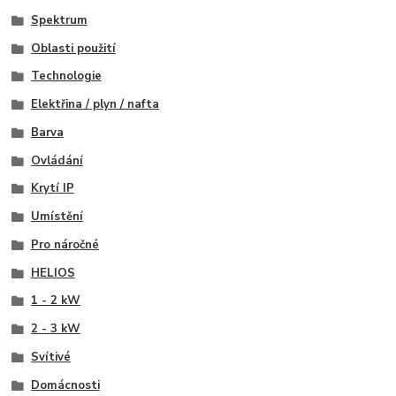
Spektrum
Oblasti použití
Technologie
Elektřina / plyn / nafta
Barva
Ovládání
Krytí IP
Umístění
Pro náročné
HELIOS
1 - 2 kW
2 - 3 kW
Svítivé
Domácnosti