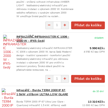
použití - snížená svítivost infratrubice AMBER
LIGHT Voděodolný elektrický infrazářič pro
stěnovou instalaci s výkonem 2000 W. Kombinace
velkého reflektoru s vysokým výkonem 2000
W umožňuje široké použití na rozleh...
Přidat do košíku
INFRAZÁŘIČ INFRAMASTER IC 1006 -
skladem
2000 W - IPX5-šedý
Voděodolný elektrický infrazářič INFRAMASTER
5 990 Kč
/
ks
IC 1006 s výkonem 2000 W, barva šedá Moderní
4 950 Kč
bez DPH
design - kvalitní zpracování - komfortní použití
Voděodolný elektrický infrazářič pro stěnovou
instalaci s výkonem 2000 W pro vnitřní a
venkovní prostory. Široká oblast použití na
předzahrádce restaurace, na ...
Přidat do košíku
Infrazářič - Burda TERM 2000 IP 67,
do 10 dní
1,5kW, stříbrný, ULTRA LOW GLARE
Burda TERM 2000 IP 67 Ultra Low Glare -
13 310 Kč
/
ks
Quartzový infrazářič 1,5 kW, stříbrný, vodě
11 000 Kč
bez DPH