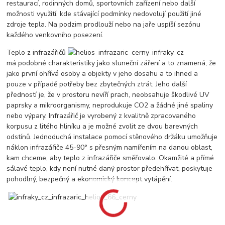
restaurací, rodinných domů, sportovních zařízení nebo další
možnosti využití, kde stávající podmínky nedovolují použití jiné
zdroje tepla. Na podzim prodlouží nebo na jaře uspíší sezónu
každého venkovního posezení.
Teplo z infrazářičů
má podobné charakteristiky jako sluneční záření a to znamená, že
jako první ohřívá osoby a objekty v jeho dosahu a to ihned a
pouze v případě potřeby bez zbytečných ztrát. Jeho další
předností je, že v prostoru nevíří prach, neobsahuje škodlivé UV
paprsky a mikroorganismy, neprodukuje CO2 a žádné jiné spaliny
nebo výpary. Infrazářič je vyrobený z kvalitně zpracovaného
korpusu z litého hliníku a je možné zvolit ze dvou barevných
odstínů. Jednoduchá instalace pomocí stěnového držáku umožňuje
náklon infrazářiče 45-90° s přesným namířením na danou oblast,
kam chceme, aby teplo z infrazářiče směřovalo. Okamžité a přímé
sálavé teplo, kdy není nutné daný prostor předehřívat, poskytuje
pohodlný, bezpečný a ekonomický koncept vytápění.