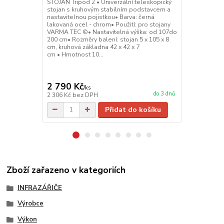
STOJAN Tripod 2 • Univerzální teleskopický
STOJAN GIRA
stojan s kruhovým stabilním podstavcem a
smaltované o
nastavitelnou pojistkou• Barva: černá
smaltované oc
lakovaná ocel - chrom• Použití: pro stojany
infrazářiče: 
VARMA TEC ©• Nastavitelná výška: od 107do
WR2000/20; 
200 cm• Rozměry balení: stojan 5 x 105 x 8
VARMA TANDE
cm, kruhová základna 42 x 42 x 7
cm • Sklon: 
cm • Hmotnost 10...
40 cm; 50 x 23
2 790 Kč
5 500 Kč
/
ks
do 3 dnů
2 306 Kč
bez DPH
4 545 Kč
bez
Přidat do košíku
Zboží zařazeno v kategoriích
INFRAZÁŘIČE
Výrobce
Výkon