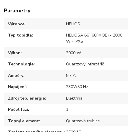
Parametry
Výrobce
HELIOS
Typ topidla
HELIOSA 66 (66FMOB) - 2000
W - IPX5
Výkon
2000 W
Technologie
Quartzový infrazářič
Ampéry
8,7 A
Napájení
230V/50 Hz
Zdroj tep. energie
Elektřina
Počet fází
1
Topný element
Quartzová trubice