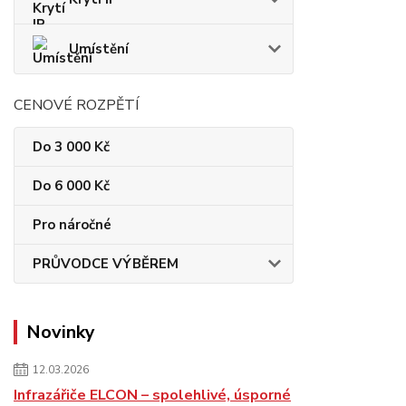
Umístění
CENOVÉ ROZPĚTÍ
Do 3 000 Kč
Do 6 000 Kč
Pro náročné
PRŮVODCE VÝBĚREM
Novinky
12.03.2026
Infrazářiče ELCON – spolehlivé, úsporné