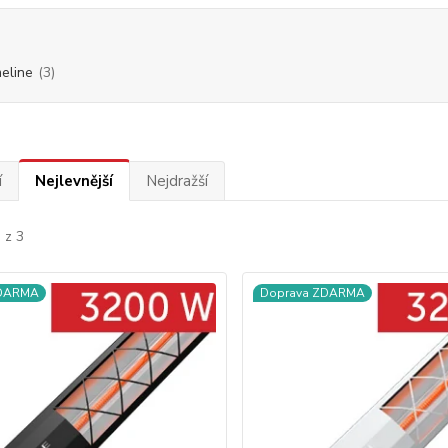
eline
(3)
í
Nejlevnější
Nejdražší
 z 3
ZDARMA
Doprava ZDARMA