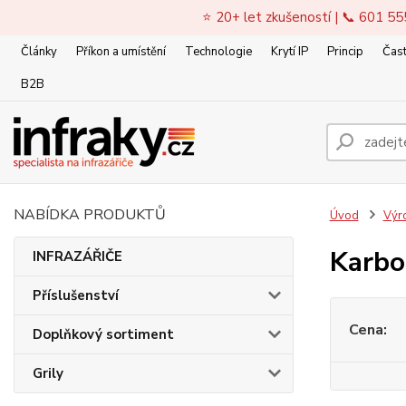
⭐ 20+ let zkušeností | 📞 601 55
Články
Příkon a umístění
Technologie
Krytí IP
Princip
Čast
B2B
NABÍDKA PRODUKTŮ
Úvod
Výr
Karbo
INFRAZÁŘIČE
Příslušenství
Cena:
Doplňkový sortiment
Grily