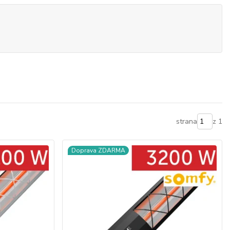
strana
z 1
Doprava ZDARMA