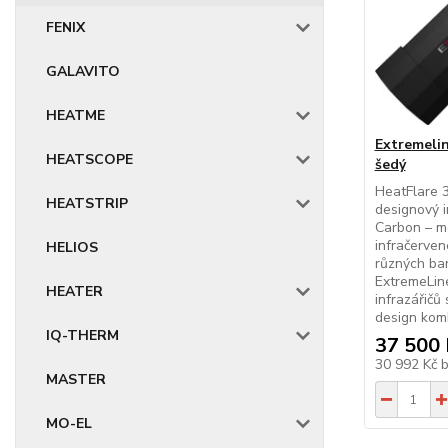
FENIX
GALAVITO
HEATME
Extremeli
HEATSCOPE
šedý
HeatFlare 
HEATSTRIP
designový i
Carbon – mo
infračerven
HELIOS
různých ba
ExtremeLine
HEATER
infrazářičů 
design komb
IQ-THERM
37 500 
30 992 Kč
MASTER
MO-EL