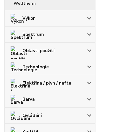
Welltherm
Výkon
Spektrum
Oblasti použití
Technologie
Elektřina / plyn / nafta
Barva
Ovládání
Krytí IP