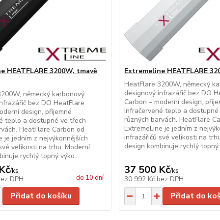
ne HEATFLARE 3200W, tmavě
Extremeline HEATFLARE 320
HeatFlare 3200W, německý ka
designový infrazářič bez DO H
3200W, německý karbonový
Carbon – moderní design, příj
nfrazářič bez DO HeatFlare
infračervené teplo a dostupné
derní design, příjemné
různých barvách. HeatFlare C
é teplo a dostupné ve třech
ExtremeLine je jedním z nejvýk
rvách. HeatFlare Carbon od
infrazářičů své velikosti na tr
 je jedním z nejvýkonnějších
design kombinuje rychlý topný v
své velikosti na trhu. Moderní
inuje rychlý topný výko...
Kč
37 500 Kč
/
ks
/
ks
do 10 dní
bez DPH
30 992 Kč
bez DPH
Přidat do košíku
Přidat do ko