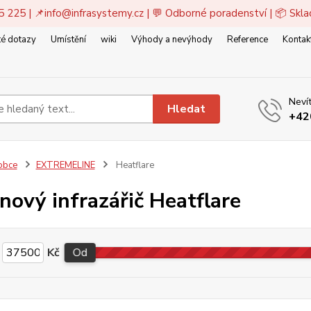
5 225 | 📌
info@infrasystemy.cz
| 💬 Odborné poradenství | 📦 Skl
é dotazy
Umístění
wiki
Výhody a nevýhody
Reference
Kontak
Nevít
Hledat
+42
obce
EXTREMELINE
Heatflare
nový infrazářič Heatflare
Kč
Od