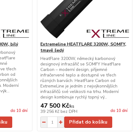
0W, bílý
Extremeline HEATFLARE 3200W, SOMFY,
tmavě šedý
rbonový
eatFlare
HeatFlare 3200W, německý karbonový
emné
designový infrazářič se SOMFY HeatFlare
 ve třech
Carbon – moderní design, příjemné
arbon od
infračervené teplo a dostupné ve třech
onnějších
různých barvách. HeatFlare Carbon od
hu. Moderní
ExtremeLine je jedním z nejvýkonnějších
ýk...
infrazářičů své velikosti na trhu. Moderní
design kombinuje rychlý topný vý...
47 500 Kč
/
ks
do 10 dní
do 10 dní
39 256 Kč
bez DPH
šíku
Přidat do košíku