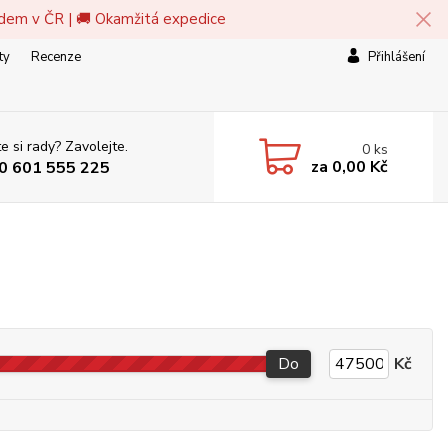
adem v ČR | 🚚 Okamžitá expedice
ty
Recenze
Přihlášení
e si rady? Zavolejte.
0
ks
za
0,00 Kč
0 601 555 225
Do
Kč