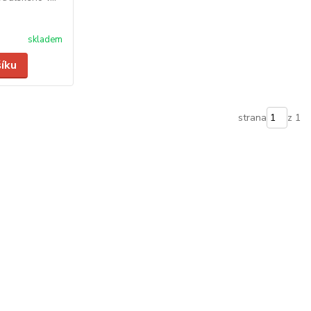
skladem
šíku
strana
z 1