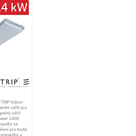
STRIP Indoor
ntní zářič pro
epelný zářič
ater 2400
topidlo se
áření pro kryté
tralského v...