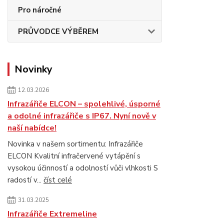
Pro náročné
PRŮVODCE VÝBĚREM
Novinky
12.03.2026
Infrazářiče ELCON – spolehlivé, úsporné
a odolné infrazářiče s IP67. Nyní nově v
naší nabídce!
Novinka v našem sortimentu: Infrazářiče
ELCON Kvalitní infračervené vytápění s
vysokou účinností a odolností vůči vlhkosti S
radostí v...
číst celé
31.03.2025
Infrazářiče Extremeline