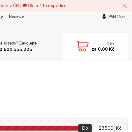
adem v ČR | 🚚 Okamžitá expedice
ty
Recenze
Přihlášení
e si rady? Zavolejte.
0
ks
za
0,00 Kč
0 601 555 225
Do
Kč