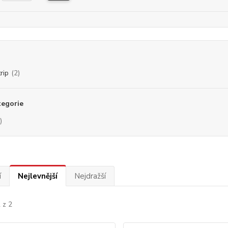
rip
(2)
tegorie
)
í
Nejlevnější
Nejdražší
 z 2