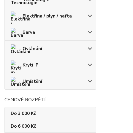
Elektřina / plyn / nafta
Barva
Ovládání
Krytí IP
Umístění
CENOVÉ ROZPĚTÍ
Do 3 000 Kč
Do 6 000 Kč