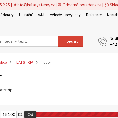
5 225 | 📌
info@infrasystemy.cz
| 💬 Odborné poradenství | 📦 Skl
é dotazy
Umístění
wiki
Výhody a nevýhody
Reference
Kontak
Nevít
Hledat
+42
obce
HEATSTRIP
Indoor
r
Kč
Od