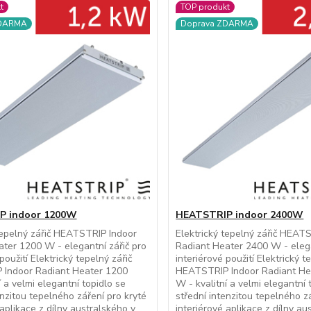
t
TOP produkt
ZDARMA
Doprava ZDARMA
P indoor 1200W
HEATSTRIP indoor 2400W
tepelný zářič HEATSTRIP Indoor
Elektrický tepelný zářič HEAT
ter 1200 W - elegantní zářič pro
Radiant Heater 2400 W - elega
použití Elektrický tepelný zářič
interiérové použití Elektrický t
Indoor Radiant Heater 1200
HEATSTRIP Indoor Radiant He
í a velmi elegantní topidlo se
W - kvalitní a velmi elegantní 
enzitou tepelného záření pro kryté
střední intenzitou tepelného z
aplikace z dílny australského v...
interiérové aplikace z dílny aus