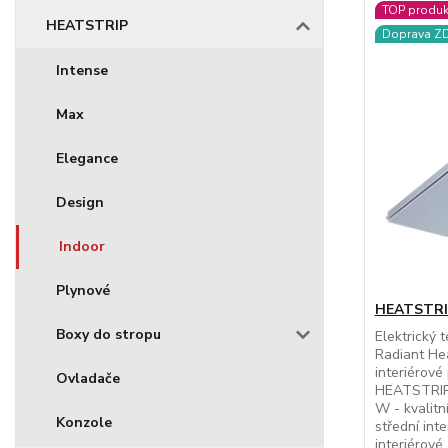
TOP produk
HEATSTRIP
Doprava 
Intense
Max
Elegance
Design
Indoor
Plynové
HEATSTRI
Boxy do stropu
Elektrický 
Radiant Hea
interiérové 
Ovladače
HEATSTRIP 
W - kvalitn
Konzole
střední int
interiérové 