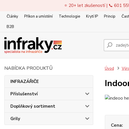
⭐ 20+ let zkušeností | 📞 601 55
Články
Příkon a umístění
Technologie
Krytí IP
Princip
Čast
B2B
NABÍDKA PRODUKTŮ
Úvod
Výr
Indoo
INFRAZÁŘIČE
Příslušenství
Doplňkový sortiment
Grily
Cena: