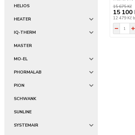
HELIOS
15 675 Kč
15 100 
12 479 Kč
HEATER
IQ-THERM
MASTER
MO-EL
PHORMALAB
PION
SCHWANK
SUNLINE
SYSTEMAIR