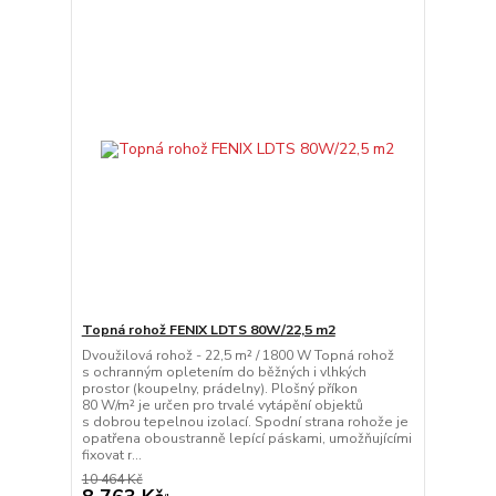
Topná rohož FENIX LDTS 80W/22,5 m2
Dvoužilová rohož - 22,5 m² / 1800 W Topná rohož
s ochranným opletením do běžných i vlhkých
prostor (koupelny, prádelny). Plošný příkon
80 W/m² je určen pro trvalé vytápění objektů
s dobrou tepelnou izolací. Spodní strana rohože je
opatřena oboustranně lepící páskami, umožňujícími
fixovat r...
10 464 Kč