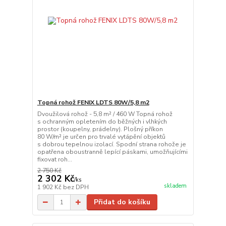
Topná rohož FENIX LDTS 80W/5,8 m2
Dvoužilová rohož - 5,8 m² / 460 W Topná rohož
s ochranným opletením do běžných i vlhkých
prostor (koupelny, prádelny). Plošný příkon
80 W/m² je určen pro trvalé vytápění objektů
s dobrou tepelnou izolací. Spodní strana rohože je
opatřena oboustranně lepící páskami, umožňujícími
fixovat roh...
2 750 Kč
2 302 Kč
/
ks
skladem
1 902 Kč
bez DPH
Přidat do košíku