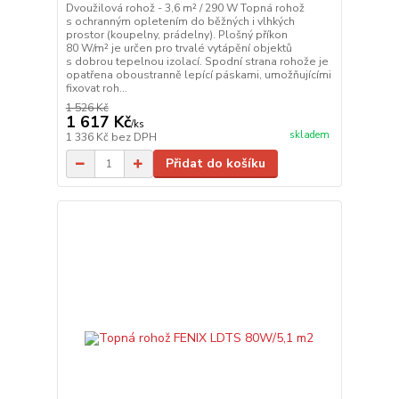
Dvoužilová rohož - 3,6 m² / 290 W Topná rohož
s ochranným opletením do běžných i vlhkých
prostor (koupelny, prádelny). Plošný příkon
80 W/m² je určen pro trvalé vytápění objektů
s dobrou tepelnou izolací. Spodní strana rohože je
opatřena oboustranně lepící páskami, umožňujícími
fixovat roh...
1 526 Kč
1 617 Kč
/
ks
skladem
1 336 Kč
bez DPH
Přidat do košíku