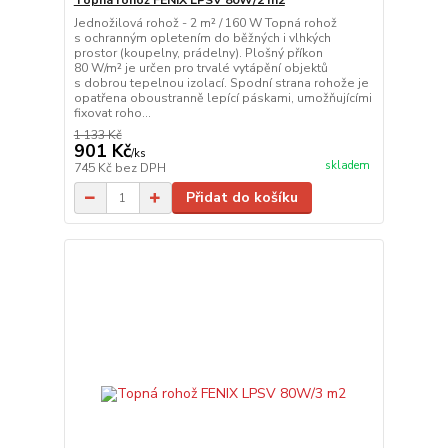
Topná rohož FENIX LPSV 80W/2 m2
Jednožilová rohož - 2 m² / 160 W Topná rohož
s ochranným opletením do běžných i vlhkých
prostor (koupelny, prádelny). Plošný příkon
80 W/m² je určen pro trvalé vytápění objektů
s dobrou tepelnou izolací. Spodní strana rohože je
opatřena oboustranně lepící páskami, umožňujícími
fixovat roho...
1 133 Kč
901 Kč
/
ks
skladem
745 Kč
bez DPH
Přidat do košíku