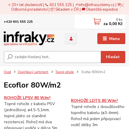
⭐ 20+ let zkušeností | 📞 601 555 225 | 📌
info@infrasystemy.cz
| 💬
Odborné poradenství | 📦 Skladem v ČR | 🚚 Okamžitá expedice
0
ks
+420 601 555 225
za
0,00 Kč
Menu
Hledat
Úvod
Doplňkový sortiment
Topné rohože
Ecoflor 80W/m2
Ecoflor 80W/m2
ROHOŽE LPSV 80 W/m²
ROHOŽE LDTS 80 W/m²
Topné rohože z kabelu PSV
Topné rohože z dvoužilového
(jednožilový, ø4,5-5,1mm,
topného kabelu (ø3-4mm).
topné jádro ze slaněné
Rohož má jeden připojovací
rezistence). Rohož má dva
vodič délky 3m
připojovací vodiče v délce 5m