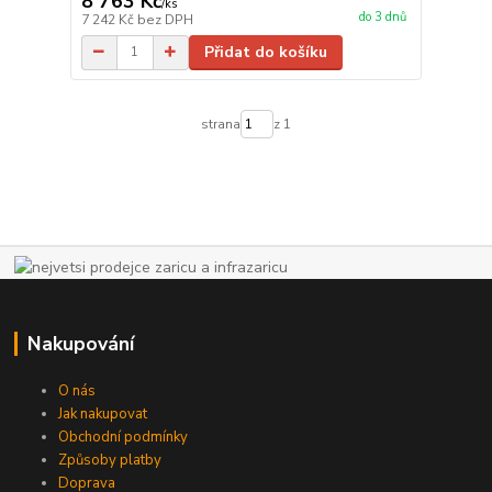
8 763 Kč
/
ks
do 3 dnů
7 242 Kč
bez DPH
Přidat do košíku
strana
z 1
Nakupování
O nás
Jak nakupovat
Obchodní podmínky
Způsoby platby
Doprava