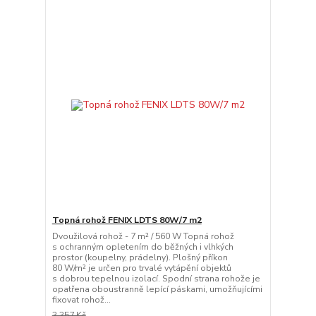
Topná rohož FENIX LDTS 80W/7 m2
Dvoužilová rohož - 7 m² / 560 W Topná rohož
s ochranným opletením do běžných i vlhkých
prostor (koupelny, prádelny). Plošný příkon
80 W/m² je určen pro trvalé vytápění objektů
s dobrou tepelnou izolací. Spodní strana rohože je
opatřena oboustranně lepící páskami, umožňujícími
fixovat rohož...
3 357 Kč