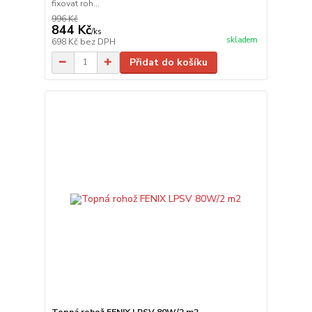
fixovat roh...
996 Kč
844 Kč
/
ks
skladem
698 Kč
bez DPH
Přidat do košíku