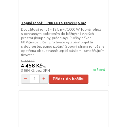
Topná rohož FENIX LDTS 80W/12,5 m2
Dvoužilová rohož - 12,5 m² / 1000 W Topná rohož
s ochranným opletením do běžných i vlhkých
prostor (koupelny, prádelny). Plošný příkon
80 W/m² je určen pro trvalé vytápění objektů
s dobrou tepelnou izolací. Spodní strana rohože je
opatřena oboustranně lepící páskami, umožňujícími
fixovat r...
5 324 Kč
4 458 Kč
/
ks
do 3 dnů
3 684 Kč
bez DPH
Přidat do košíku