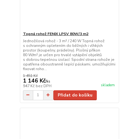
Topná rohož FENIX LPSV 80W/3 m2
Jednožilová rohož - 3 m² / 240 W Topná rohož
s ochranným opletením do běžných i vlhkých
prostor (koupelny, prádelny). Plošný příkon
80 W/m² je určen pro trvalé vytápění objektů
s dobrou tepelnou izolací. Spodní strana rohože je
opatřena oboustranně lepící páskami, umožňujícími
fixovat roho...
1 451 Kč
1 146 Kč
/
ks
skladem
947 Kč
bez DPH
Přidat do košíku