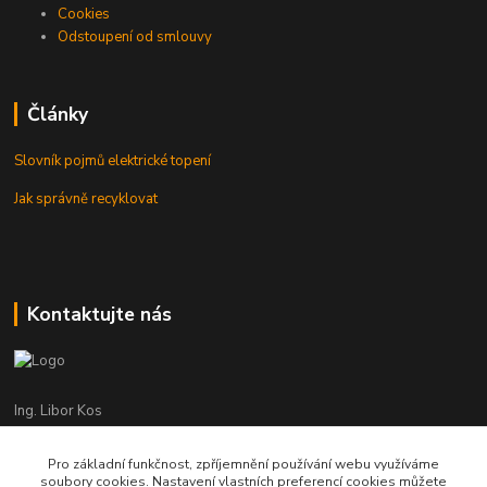
Cookies
Odstoupení od smlouvy
Články
Slovník pojmů elektrické topení
Jak správně recyklovat
Kontaktujte nás
Ing. Libor Kos
+420 601 555 225
(Po-Pá: 8-17:00 hod.)
Pro základní funkčnost, zpříjemnění používání webu využíváme
soubory cookies. Nastavení vlastních preferencí cookies můžete