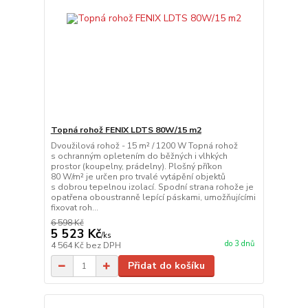
Topná rohož FENIX LDTS 80W/15 m2
Dvoužilová rohož - 15 m² / 1200 W Topná rohož
s ochranným opletením do běžných i vlhkých
prostor (koupelny, prádelny). Plošný příkon
80 W/m² je určen pro trvalé vytápění objektů
s dobrou tepelnou izolací. Spodní strana rohože je
opatřena oboustranně lepící páskami, umožňujícími
fixovat roh...
6 598 Kč
5 523 Kč
/
ks
do 3 dnů
4 564 Kč
bez DPH
Přidat do košíku