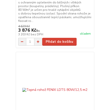
s ochranným opletením do běžných i vlhkých
prostor (koupelny, prádelny). Plošný příkon
80 W/m² je určen pro trvalé vytápění objektů
s dobrou tepelnou izolací. Spodní strana rohože je
opatřena oboustranně lepící páskami, umožňujícími
fixovat ro...
4 629 Kč
3 876 Kč
/
ks
skladem
3 203 Kč
bez DPH
Přidat do košíku