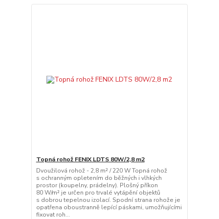
Topná rohož FENIX LDTS 80W/2,8 m2
Dvoužilová rohož - 2,8 m² / 220 W Topná rohož
s ochranným opletením do běžných i vlhkých
prostor (koupelny, prádelny). Plošný příkon
80 W/m² je určen pro trvalé vytápění objektů
s dobrou tepelnou izolací. Spodní strana rohože je
opatřena oboustranně lepící páskami, umožňujícími
fixovat roh...