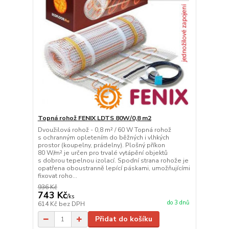
Topná rohož FENIX LDTS 80W/0,8 m2
Dvoužilová rohož - 0,8 m² / 60 W Topná rohož
s ochranným opletením do běžných i vlhkých
prostor (koupelny, prádelny). Plošný příkon
80 W/m² je určen pro trvalé vytápění objektů
s dobrou tepelnou izolací. Spodní strana rohože je
opatřena oboustranně lepící páskami, umožňujícími
fixovat roho...
936 Kč
743 Kč
/
ks
do 3 dnů
614 Kč
bez DPH
Přidat do košíku