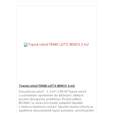
Topná rohož FENIX LDTS 80W/1,3 m2
Dvoužilová rohož - 1,3 m² / 105 W Topná rohož
s ochranným opletením do běžných i vlhkých
prostor (koupelny, prádelny). Plošný příkon
80 W/m² je určen pro trvalé vytápění objektů
s dobrou tepelnou izolací. Spodní strana rohože je
opatřena oboustranně lepící páskami, umožňujícími