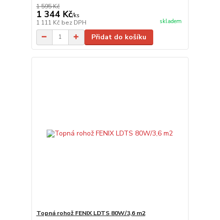
1 595 Kč
1 344 Kč
/
ks
skladem
1 111 Kč
bez DPH
Přidat do košíku
Topná rohož FENIX LDTS 80W/3,6 m2