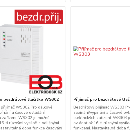
ro bezdrátové tlačítko WS302
Přijímač pro bezdrátové tl
 přijímač WS302 Pro dálkové
Bezdrátový přijímač WS303 Pr
pínání a časové ovládání
zapínání/vypínání a časové ovl
h zařízení. WS302 je možné
elektrických zařízení. WS303 
16-ti různými vysílači s odlišnými
ovládat až 16-ti různými vysíla
astavitelná doba funkce časování
funkcemi. Nastavitelná doba f