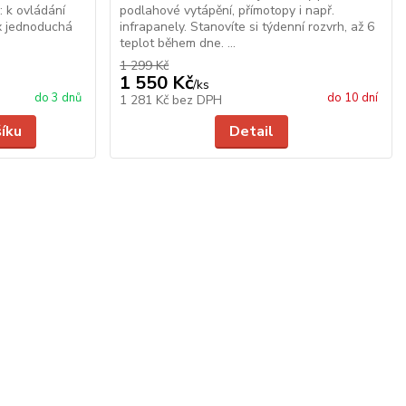
 k ovládání
podlahové vytápění, přímotopy i např.
x jednoduchá
infrapanely. Stanovíte si týdenní rozvrh, až 6
teplot během dne. ...
1 299 Kč
1 550 Kč
/
ks
do 3 dnů
do 10 dní
1 281 Kč
bez DPH
šíku
Detail