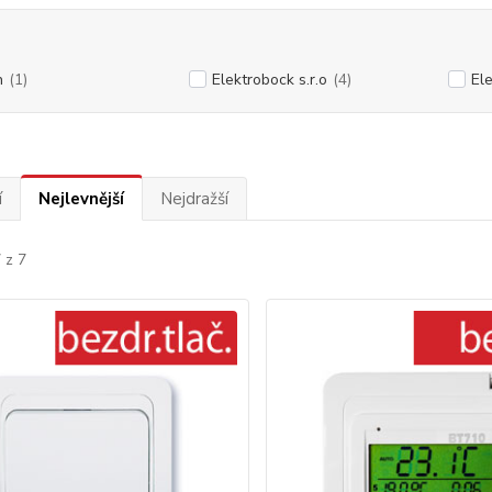
n
(1)
Elektrobock s.r.o
(4)
Ele
í
Nejlevnější
Nejdražší
 z 7