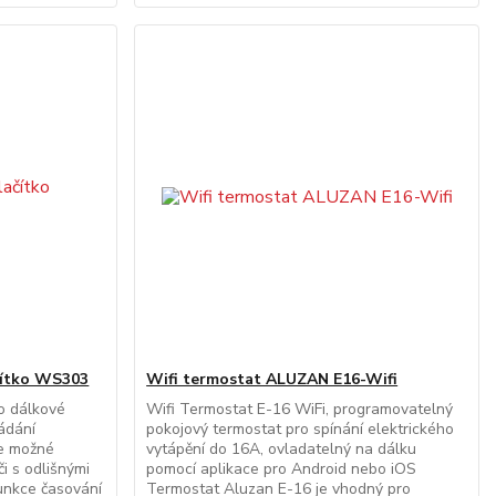
ačítko WS303
Wifi termostat ALUZAN E16-Wifi
o dálkové
Wifi Termostat E-16 WiFi, programovatelný
ádání
pokojový termostat pro spínání elektrického
je možné
vytápění do 16A, ovladatelný na dálku
či s odlišnými
pomocí aplikace pro Android nebo iOS
unkce časování
Termostat Aluzan E-16 je vhodný pro