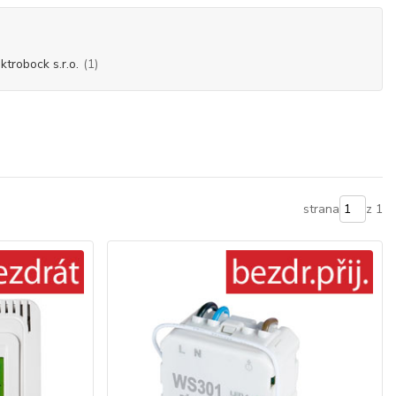
ktrobock s.r.o.
(1)
strana
z 1