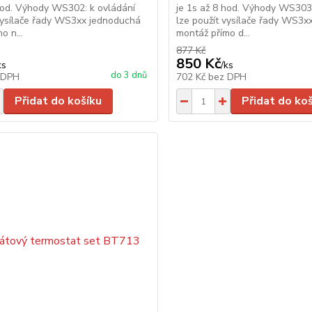
hod. Výhody WS302: k ovládání
je 1s až 8 hod. Výhody WS303:
 vysílače řady WS3xx jednoduchá
lze použít vysílače řady WS3x
o n...
montáž přímo d...
877 Kč
850 Kč
ks
/
ks
do 3 dnů
 DPH
702 Kč
bez DPH
Přidat do košíku
Přidat do ko