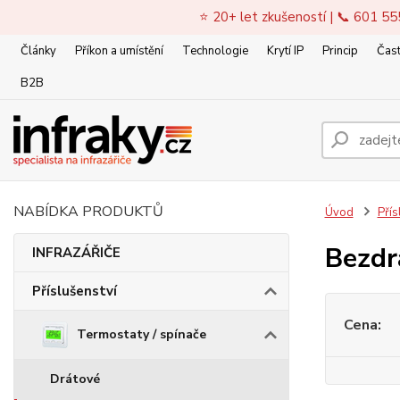
⭐ 20+ let zkušeností | 📞 601 55
Články
Příkon a umístění
Technologie
Krytí IP
Princip
Čast
B2B
NABÍDKA PRODUKTŮ
Úvod
Přís
Bezdr
INFRAZÁŘIČE
Příslušenství
Cena:
Termostaty / spínače
Drátové