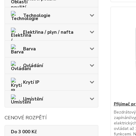
Technologie
Elektřina / plyn / nafta
Barva
Ovládání
Krytí IP
Umístění
Přijímač p
Bezdrátový
CENOVÉ ROZPĚTÍ
zapínání/vy
elektrickýc
ovládat až 
Do 3 000 Kč
funkcemi. N