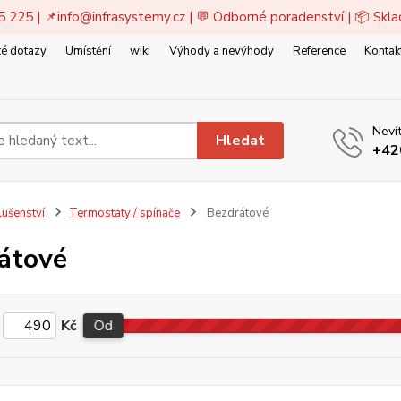
5 225 | 📌
info@infrasystemy.cz
| 💬 Odborné poradenství | 📦 Skl
é dotazy
Umístění
wiki
Výhody a nevýhody
Reference
Kontak
Nevít
Hledat
+42
lušenství
Termostaty / spínače
Bezdrátové
átové
Kč
Od