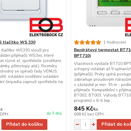
é tlačítko WS 330
1 hodnocení
Bezdrátový termostat BT710
tlačítko WS330 slouží pro
ádání přijímačů WS3xx, které
BPT710)
t různé el. spotřebiče (osvětlení,
Vlastnosti vysílače BT710 BP
.zámky, přímotopy atd.). Rozměry
schopný ovládat až 9 spínacíc
 shodný se spínači řady VENUS.
(přijímačů). Prvky spíná postup
tí: ovládání osvětlení ovládání
zabraňuje proudovým nárazům 
nání čerpadla zapnutí spotřebiče na
v zástavbě je min. 35 m - podl
přijímače. Kompatibilní s přijím
BT002, BT003. Výhody BT710 
programů s 6-ti tep...
845 Kč
ks
/
ks
do 3 dnů
 DPH
698 Kč
bez DPH
Přidat do košíku
Přidat do ko