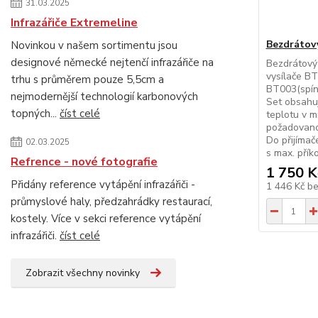
31.03.2025
Infrazářiče Extremeline
Bezdrátov
Novinkou v našem sortimentu jsou
designové německé nejtenčí infrazářiče na
Bezdrátový
vysílače BT
trhu s průměrem pouze 5,5cm a
BT003(spína
nejmodernější technologií karbonových
Set obsahuj
topných...
číst celé
teplotu v m
požadovano
Do přijímač
02.03.2025
s max. příko.
Refrence - nové fotografie
1 750 K
Přidány reference vytápění infrazářiči -
1 446 Kč
b
průmyslové haly, předzahrádky restaurací,
kostely. Více v sekci reference vytápění
infrazářiči.
číst celé
Zobrazit všechny novinky