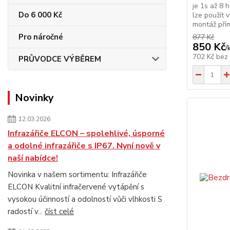
je 1s až 8 
Do 6 000 Kč
lze použít
montáž přím
Pro náročné
877 Kč
850 Kč
/
702 Kč
bez
PRŮVODCE VÝBĚREM
Novinky
12.03.2026
Infrazářiče ELCON – spolehlivé, úsporné
a odolné infrazářiče s IP67. Nyní nově v
naší nabídce!
Novinka v našem sortimentu: Infrazářiče
ELCON Kvalitní infračervené vytápění s
vysokou účinností a odolností vůči vlhkosti S
radostí v...
číst celé