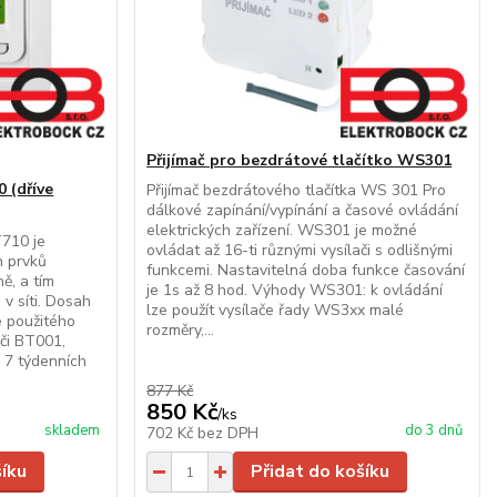
Přijímač pro bezdrátové tlačítko WS301
 (dříve
Přijímač bezdrátového tlačítka WS 301 Pro
dálkové zapínání/vypínání a časové ovládání
elektrických zařízení. WS301 je možné
T710 je
ovládat až 16-ti různými vysílači s odlišnými
h prvků
funkcemi. Nastavitelná doba funkce časování
ně, a tím
je 1s až 8 hod. Výhody WS301: k ovládání
v síti. Dosah
lze použít vysílače řady WS3xx malé
e použitého
rozměry,...
ači BT001,
7 týdenních
877 Kč
850 Kč
/
ks
skladem
do 3 dnů
702 Kč
bez DPH
šíku
Přidat do košíku