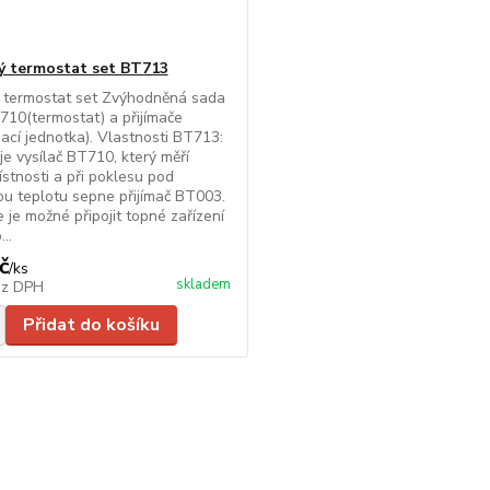
ý termostat set BT713
 termostat set Zvýhodněná sada
710(termostat) a přijímače
cí jednotka). Vlastnosti BT713:
e vysílač BT710, který měří
ístnosti a při poklesu pod
u teplotu sepne přijímač BT003.
e je možné připojit topné zařízení
..
č
/
ks
skladem
ez DPH
Přidat do košíku