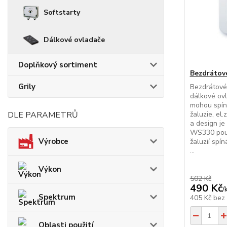
Softstarty
Dálkové ovladače
Doplňkový sortiment
Bezdrátov
Grily
Bezdrátové 
dálkové ovl
mohou spína
DLE PARAMETRŮ
žaluzie, el
a design je
WS330 použi
Výrobce
žaluzií spí
...
Výkon
502 Kč
490 Kč
/
Spektrum
405 Kč
bez
Oblasti použití