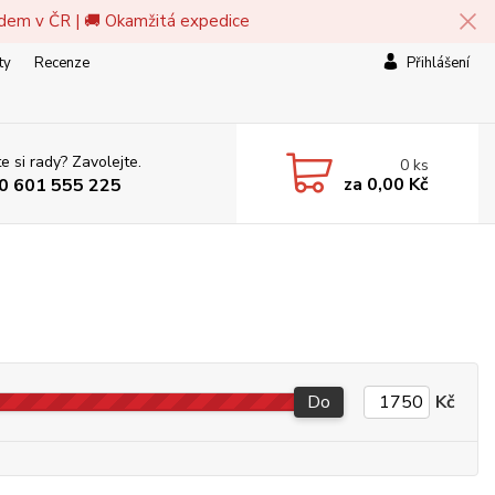
adem v ČR | 🚚 Okamžitá expedice
ty
Recenze
Přihlášení
e si rady? Zavolejte.
0
ks
za
0,00 Kč
0 601 555 225
Do
Kč