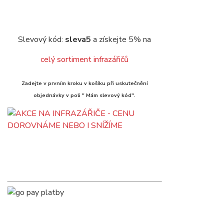
Slevový kód:
sleva5
a získejte 5% na
celý sortiment infrazářičů
Zadejte v prvním kroku v košíku při uskutečnění
objednávky v poli " Mám slevový kód".