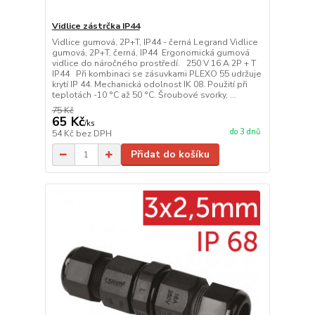
Vidlice zástrčka IP44
Vidlice gumová, 2P+T, IP44 - černá Legrand Vidlice
gumová, 2P+T, černá, IP44 Ergonomická gumová
vidlice do náročného prostředí. 250 V 16 A 2P + T
IP44 Při kombinaci se zásuvkami PLEXO 55 udržuje
krytí IP 44. Mechanická odolnost IK 08. Použití při
teplotách -10 °C až 50 °C. Šroubové svorky, ...
75 Kč
65 Kč
/
ks
do 3 dnů
54 Kč
bez DPH
Přidat do košíku