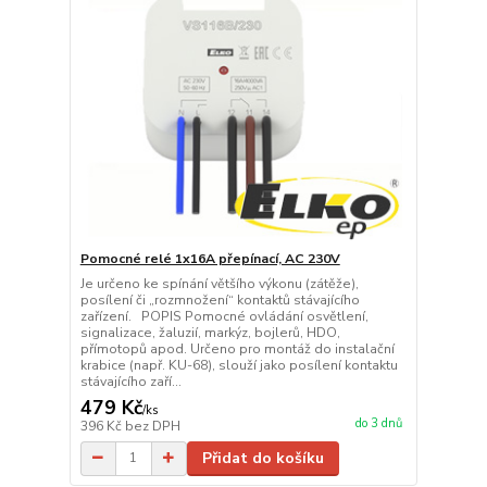
Pomocné relé 1x16A přepínací, AC 230V
Je určeno ke spínání většího výkonu (zátěže),
posílení či „rozmnožení“ kontaktů stávajícího
zařízení. POPIS Pomocné ovládání osvětlení,
signalizace, žaluzií, markýz, bojlerů, HDO,
přímotopů apod. Určeno pro montáž do instalační
krabice (např. KU-68), slouží jako posílení kontaktu
stávajícího zaří...
479 Kč
/
ks
do 3 dnů
396 Kč
bez DPH
Přidat do košíku