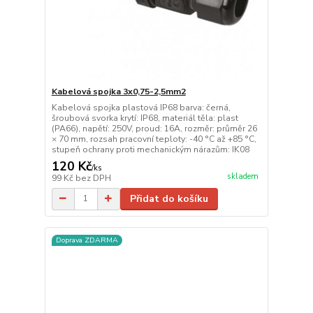
Kabelová spojka 3x0,75-2,5mm2
Kabelová spojka plastová IP68 barva: černá,
šroubová svorka krytí: IP68, materiál těla: plast
(PA66), napětí: 250V, proud: 16A, rozměr: průměr 26
× 70 mm, rozsah pracovní teploty: -40 °C až +85 °C,
stupeň ochrany proti mechanickým nárazům: IK08
120 Kč
/
ks
skladem
99 Kč
bez DPH
Přidat do košíku
Doprava ZDARMA