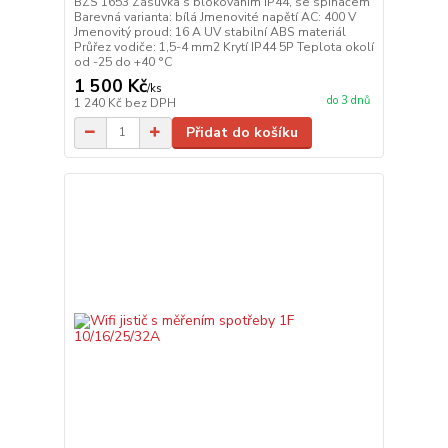
BZS 1653 Zásuvka s blokováním IP44, se spínačem
Barevná varianta: bílá Jmenovité napětí AC: 400 V
Jmenovitý proud: 16 A UV stabilní ABS materiál
Průřez vodiče: 1,5-4 mm2 Krytí IP44 5P Teplota okolí
od -25 do +40 °C
1 500 Kč
/
ks
do 3 dnů
1 240 Kč
bez DPH
Přidat do košíku