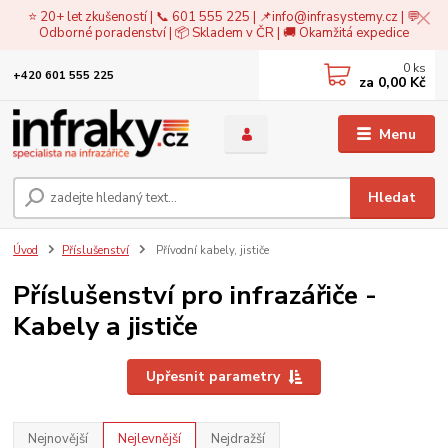
⭐ 20+ let zkušeností | 📞 601 555 225 | 📌
info@infrasystemy.cz
| 💬
Odborné poradenství | 📦 Skladem v ČR | 🚚 Okamžitá expedice
0
ks
+420 601 555 225
za
0,00 Kč
Menu
Hledat
Úvod
Příslušenství
Přívodní kabely, jističe
Příslušenství pro infrazářiče -
Kabely a jističe
Upřesnit parametry
Nejnovější
Nejlevnější
Nejdražší