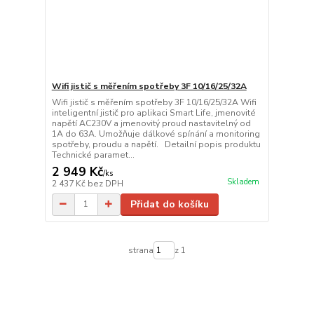
Wifi jistič s měřením spotřeby 3F 10/16/25/32A
Wifi jistič s měřením spotřeby 3F 10/16/25/32A Wifi
inteligentní jistič pro aplikaci Smart Life, jmenovité
napětí AC230V a jmenovitý proud nastavitelný od
1A do 63A. Umožňuje dálkové spínání a monitoring
spotřeby, proudu a napětí. Detailní popis produktu
Technické paramet...
2 949 Kč
/
ks
Skladem
2 437 Kč
bez DPH
Přidat do košíku
strana
z 1