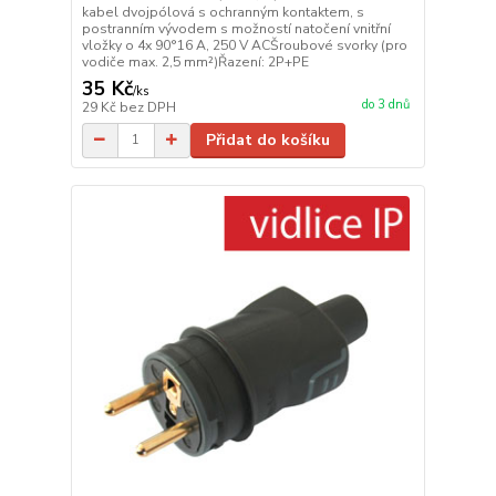
kabel dvojpólová s ochranným kontaktem, s
postranním vývodem s možností natočení vnitřní
vložky o 4x 90°16 A, 250 V ACŠroubové svorky (pro
vodiče max. 2,5 mm²)Řazení: 2P+PE
35 Kč
/
ks
do 3 dnů
29 Kč
bez DPH
Přidat do košíku