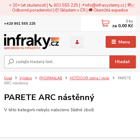
⭐ 20+ let zkušeností | 📞 601 555 225 | 📌
info@infrasystemy.cz
| 💬
Odborné poradenství | 📦 Skladem v ČR | 🚚 Okamžitá expedice
0
ks
+420 601 555 225
za
0,00 Kč
Menu
Hledat
Úvod
Výrobce
PHORMALAB
HOTDOOR stěna / strop
PARETE
ARC nástěnný
PARETE ARC nástěnný
V této kategorii nebylo nalezeno žádné zboží.