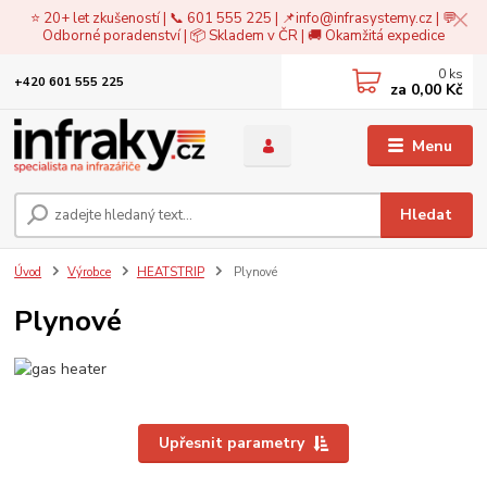
⭐ 20+ let zkušeností | 📞 601 555 225 | 📌
info@infrasystemy.cz
| 💬
Odborné poradenství | 📦 Skladem v ČR | 🚚 Okamžitá expedice
0
ks
+420 601 555 225
za
0,00 Kč
Menu
Hledat
Úvod
Výrobce
HEATSTRIP
Plynové
Plynové
Upřesnit parametry