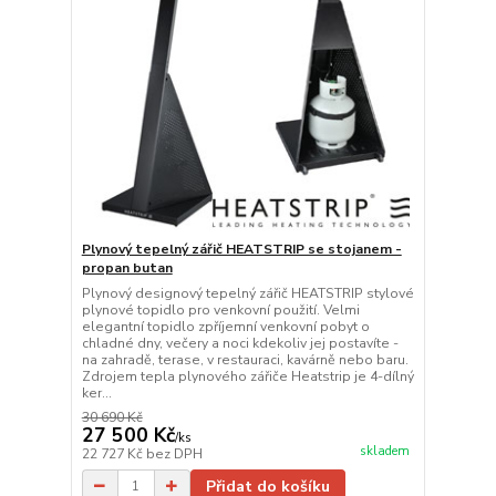
Plynový tepelný zářič HEATSTRIP se stojanem -
propan butan
Plynový designový tepelný zářič HEATSTRIP stylové
plynové topidlo pro venkovní použití. Velmi
elegantní topidlo zpříjemní venkovní pobyt o
chladné dny, večery a noci kdekoliv jej postavíte -
na zahradě, terase, v restauraci, kavárně nebo baru.
Zdrojem tepla plynového zářiče Heatstrip je 4-dílný
ker...
30 690 Kč
27 500 Kč
/
ks
skladem
22 727 Kč
bez DPH
Přidat do košíku