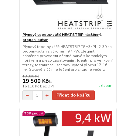
Plynový tepelný zářič HEATSTRIP nástěnný,
propan-butan
Plynový tepelný zářič HEATSTRIP TGH34PL-2-30 na
propan-butan s výkonem 9,4 kW. Elegantní
nástěnné provedení v černé barvě s keramickým
hořákem a piezo zapalováním. Ideální pro venkovní
terasy, restaurace i zahrady. Vytopí plochu 12–16
m². Stylové a účinné řešení pro chladné večery.
19 800 Kč
19 500 Kč
/
ks
skladem
16 116 Kč
bez DPH
Přidat do košíku
TOP produkt