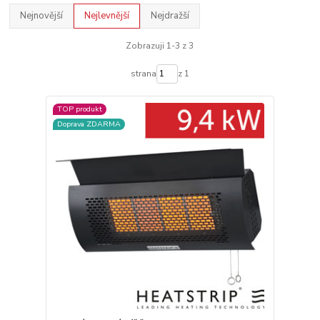
Nejnovější
Nejlevnější
Nejdražší
Zobrazuji 1-3 z 3
strana
z 1
TOP produkt
Doprava ZDARMA