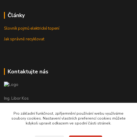
Články
Slovník pojmů elektrické topení
Jak správně recyklovat
Kontaktujte nás
Ing. Libor Kos
+420 601 555 225
(Po-Pá: 8-17:00 hod.)
Pro základní funkčnost, zpříjemnění používání webu využíváme
soubory cookies. Nastavení vlastních preferencí cookies můžete
info@infrasystemy.cz
kdykoli upravit odkazem ve spodní části stránek.