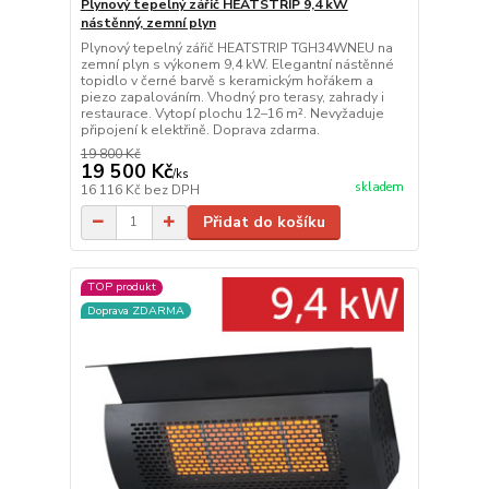
Plynový tepelný zářič HEATSTRIP 9,4 kW
nástěnný, zemní plyn
Plynový tepelný zářič HEATSTRIP TGH34WNEU na
zemní plyn s výkonem 9,4 kW. Elegantní nástěnné
topidlo v černé barvě s keramickým hořákem a
piezo zapalováním. Vhodný pro terasy, zahrady i
restaurace. Vytopí plochu 12–16 m². Nevyžaduje
připojení k elektřině. Doprava zdarma.
19 800 Kč
19 500 Kč
/
ks
skladem
16 116 Kč
bez DPH
Přidat do košíku
TOP produkt
Doprava ZDARMA