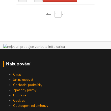
strana
z 1
Nakupování
O nás
Jak nakupovat
Obchodní podmínky
Způsoby platby
Doprava
Cookies
Odstoupení od smlouvy