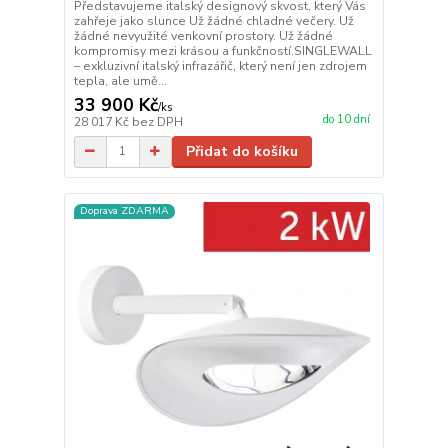
Představujeme italský designový skvost, který Vás
zahřeje jako slunce Už žádné chladné večery. Už
žádné nevyužité venkovní prostory. Už žádné
kompromisy mezi krásou a funkčností.SINGLEWALL
– exkluzivní italský infrazářič, který není jen zdrojem
tepla, ale umě...
33 900 Kč
/
ks
do 10 dní
28 017 Kč
bez DPH
Přidat do košíku
Doprava ZDARMA