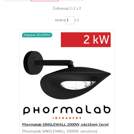
Zobrazuji 1-2 z 2
strana
z 1
Doprava ZDARMA
Phormalab SINGLEWALL 2000W, nástěnný, černý
Phormalab SINGLEWALL 2000W, celočerný