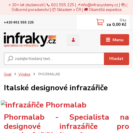
⭐ 20+ let zkušeností | 📞 601 555 225 | 📌
info@infrasystemy.cz
| 💬
Odborné poradenství | 📦 Skladem v ČR | 🚚 Okamžitá expedice
0
ks
+420 601 555 225
za
0,00 Kč
Menu
Hledat
Úvod
Výrobce
PHORMALAB
Italské designové infrazářiče
Phormalab - Specialista na
designové infrazářiče pro