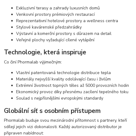
Exkluzivní terasy a zahrady luxusních domů
Venkovní prostory prémiových restaurací
Reprezentativní hotelové prostory a wellness centra
Stylové kavárenské předzahrádky
Výstavní a komerční prostory s důrazem na detail
Veřejné plochy vyžadující cílené vytápění
Technologie, která inspiruje
Co činí Phormalab výjimečným:
Vlastní patentovaná technologie distribuce tepla
Materiály nejvyšší kvality odolávající času i živlům
Extrémní životnost topných těles až 5000 provozních hodin
Ekonomický provoz díky přesnému zacílení tepelného toku
Soulad s nejpřísnějšími evropskými standardy
Globální síť s osobním přístupem
Phormalab buduje svou mezinárodní přítomnost s partnery, kteří
sdílejí jejich vizi dokonalosti. Každý autorizovaný distributor je
připraven nabídnout: