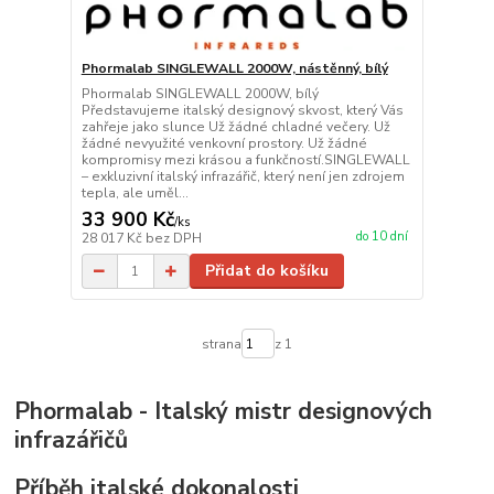
Phormalab SINGLEWALL 2000W, nástěnný, bílý
Phormalab SINGLEWALL 2000W, bílý
Představujeme italský designový skvost, který Vás
zahřeje jako slunce Už žádné chladné večery. Už
žádné nevyužité venkovní prostory. Už žádné
kompromisy mezi krásou a funkčností.SINGLEWALL
– exkluzivní italský infrazářič, který není jen zdrojem
tepla, ale uměl...
33 900 Kč
/
ks
do 10 dní
28 017 Kč
bez DPH
Přidat do košíku
strana
z 1
Phormalab - Italský mistr designových
infrazářičů
Příběh italské dokonalosti