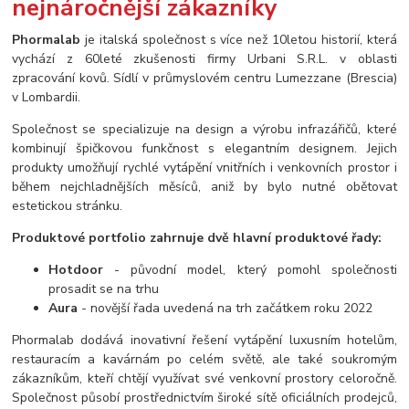
nejnáročnější zákazníky
Phormalab
je italská společnost s více než 10letou historií, která
vychází z 60leté zkušenosti firmy Urbani S.R.L. v oblasti
zpracování kovů. Sídlí v průmyslovém centru Lumezzane (Brescia)
v Lombardii.
Společnost se specializuje na design a výrobu infrazářičů, které
kombinují špičkovou funkčnost s elegantním designem. Jejich
produkty umožňují rychlé vytápění vnitřních i venkovních prostor i
během nejchladnějších měsíců, aniž by bylo nutné obětovat
estetickou stránku.
Produktové portfolio zahrnuje dvě hlavní produktové řady:
Hotdoor
- původní model, který pomohl společnosti
prosadit se na trhu
Aura
- novější řada uvedená na trh začátkem roku 2022
Phormalab dodává inovativní řešení vytápění luxusním hotelům,
restauracím a kavárnám po celém světě, ale také soukromým
zákazníkům, kteří chtějí využívat své venkovní prostory celoročně.
Společnost působí prostřednictvím široké sítě oficiálních prodejců,