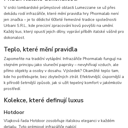
V srdci lombardské průmyslové oblasti Lumezzane se už přes
dekádu rodí infrazářiče, které mění pravidla hry. Phormalab není
jen značka – je to dědictví 60leté řemeslné tradice společnosti
Urbani S.R.L., kde precizní zpracování kovů povýšili na umění.
Každý kus, který opustí jejich dílny, vypráví příběh italské vášně pro
dokonalost.
Teplo, které mění pravidla
Zapomeňte na tradiční vytápění. Infrazářiče Phormalab fungují na
stejném principu jako sluneční paprsky – nevyhřívají vzduch, ale
přímo objekty a osoby v dosahu. Výsledek? Okamžité teplo tam,
kde ho potřebujete, bez zbytečných ztrát. Efektivnější, úspornější a
k přírodě šetrnější způsob, jak si užít tepelný komfort v jakémkoliv
prostředí.
Kolekce, které definují luxus
Hotdoor
Vlajková řada Hotdoor zosobňuje italskou eleganci v každém
detailu. Tyto prémiové infrazářiče nabízí: