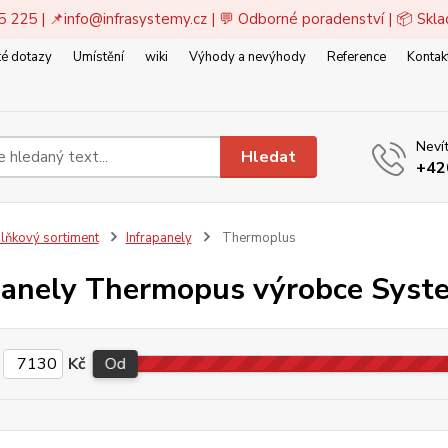
5 225 | 📌
info@infrasystemy.cz
| 💬 Odborné poradenství | 📦 Skl
é dotazy
Umístění
wiki
Výhody a nevýhody
Reference
Kontak
Nevít
Hledat
+42
lňkový sortiment
Infrapanely
Thermoplus
panely Thermopus výrobce Syst
Kč
Od