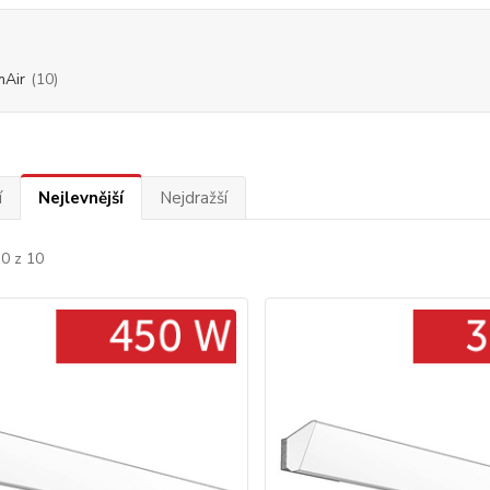
mAir
(10)
í
Nejlevnější
Nejdražší
10 z 10