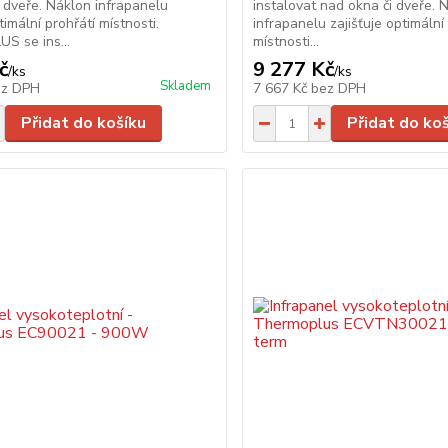
 dveře. Náklon infrapanelu
instalovat nad okna či dveře. 
timální prohřátí místnosti.
infrapanelu zajišťuje optimální
 se ins...
místnosti...
č
9 277 Kč
/
ks
/
ks
Skladem
ez DPH
7 667 Kč
bez DPH
Přidat do košíku
Přidat do ko