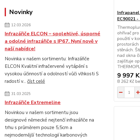
Novinky
Infrapanel
EC90021 -
12.03.2026
Thermoplus
ohřívač pro 
Infrazářiče ELCON – spolehlivé, úsporné
použití v k
a odolné infrazářiče s IP67. Nyní nově v
prostorách
naší nabídce!
stěnách. Št
nad okna či
Novinka v našem sortimentu: Infrazářiče
zajišťuje op
ELCON Kvalitní infračervené vytápění s
THERMOPLUS
vysokou účinností a odolností vůči vlhkosti S
9 997 K
radostí v...
číst celé
8 262 Kč
b
31.03.2025
Infrazářiče Extremeline
Novinkou v našem sortimentu jsou
designové německé nejtenčí infrazářiče na
trhu s průměrem pouze 5,5cm a
nejmodernější technologií karbonových