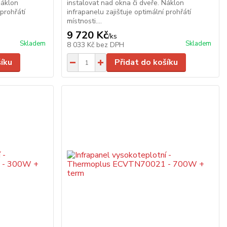
Náklon
instalovat nad okna či dveře. Náklon
 prohřátí
infrapanelu zajišťuje optimální prohřátí
místnosti....
9 720 Kč
/
ks
Skladem
Skladem
8 033 Kč
bez DPH
šíku
Přidat do košíku