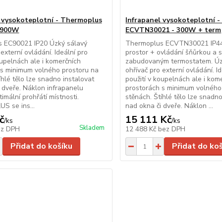
 vysokoteplotní - Thermoplus
Infrapanel vysokoteplotní 
 900W
ECVTN30021 - 300W + term
 EC90021 IP20 Úzký sálavý
Thermoplus ECVTN30021 IP44 
externí ovládání. Ideální pro
prostor + ovládání šňůrkou a 
oupelnách ale i komerčních
zabudovaným termostatem. Úz
 s minimum volného prostoru na
ohřívač pro externí ovládání. I
íhlé tělo lze snadno instalovat
použití v koupelnách ale i kom
 dveře. Náklon infrapanelu
prostorách s minimum volného
timální prohřátí místnosti.
stěnách. Štíhlé tělo lze snadno
 se ins...
nad okna či dveře. Náklon ...
č
15 111 Kč
/
ks
/
ks
Skladem
ez DPH
12 488 Kč
bez DPH
Přidat do košíku
Přidat do ko