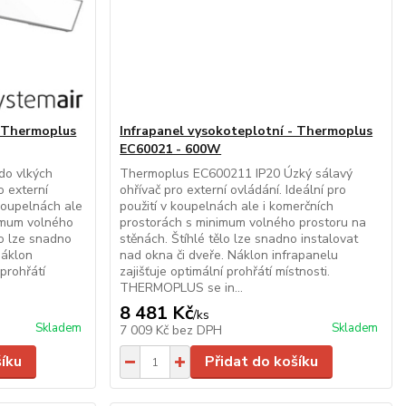
- Thermoplus
Infrapanel vysokoteplotní - Thermoplus
EC60021 - 600W
do vlkých
Thermoplus EC600211 IP20 Úzký sálavý
o externí
ohřívač pro externí ovládání. Ideální pro
 koupelnách ale
použití v koupelnách ale i komerčních
nimum volného
prostorách s minimum volného prostoru na
lo lze snadno
stěnách. Štíhlé tělo lze snadno instalovat
Náklon
nad okna či dveře. Náklon infrapanelu
 prohřátí
zajišťuje optimální prohřátí místnosti.
THERMOPLUS se in...
8 481 Kč
/
ks
Skladem
Skladem
7 009 Kč
bez DPH
šíku
Přidat do košíku