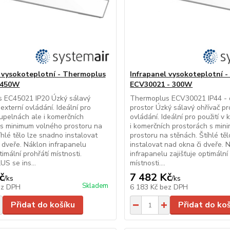
 vysokoteplotní - Thermoplus
Infrapanel vysokoteplotní 
 450W
ECV30021 - 300W
 EC45021 IP20 Úzký sálavý
Thermoplus ECV30021 IP44 - 
externí ovládání. Ideální pro
prostor Úzký sálavý ohřívač pr
oupelnách ale i komerčních
ovládání. Ideální pro použití v
 s minimum volného prostoru na
i komerčních prostorách s mi
íhlé tělo lze snadno instalovat
prostoru na stěnách. Štíhlé tě
 dveře. Náklon infrapanelu
instalovat nad okna či dveře. 
timální prohřátí místnosti.
infrapanelu zajišťuje optimální
 se ins...
místnosti....
č
7 482 Kč
/
ks
/
ks
Skladem
ez DPH
6 183 Kč
bez DPH
Přidat do košíku
Přidat do ko