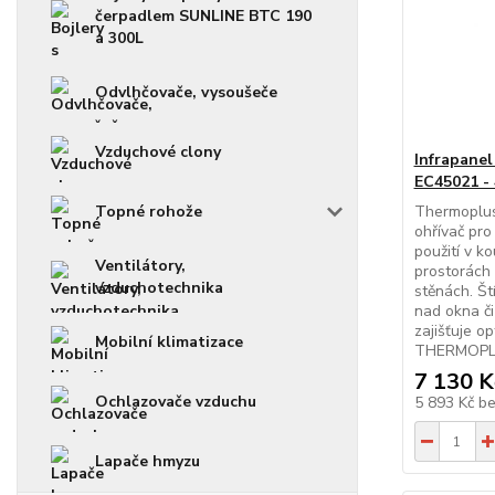
čerpadlem SUNLINE BTC 190
a 300L
Odvlhčovače, vysoušeče
Vzduchové clony
Infrapanel
EC45021 -
Topné rohože
Thermoplus
ohřívač pro 
použití v k
Ventilátory,
prostorách
vzduchotechnika
stěnách. Št
nad okna či
zajišťuje op
Mobilní klimatizace
THERMOPLUS
7 130 K
Ochlazovače vzduchu
5 893 Kč
b
Lapače hmyzu