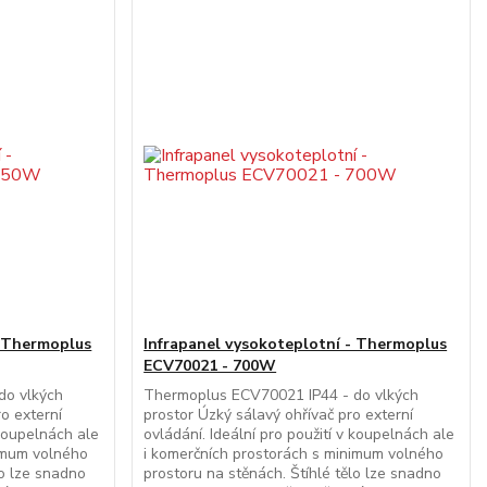
- Thermoplus
Infrapanel vysokoteplotní - Thermoplus
ECV70021 - 700W
do vlkých
Thermoplus ECV70021 IP44 - do vlkých
o externí
prostor Úzký sálavý ohřívač pro externí
 koupelnách ale
ovládání. Ideální pro použití v koupelnách ale
nimum volného
i komerčních prostorách s minimum volného
lo lze snadno
prostoru na stěnách. Štíhlé tělo lze snadno