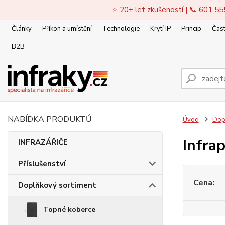
⭐ 20+ let zkušeností | 📞 601 55
Články
Příkon a umístění
Technologie
Krytí IP
Princip
Čast
B2B
NABÍDKA PRODUKTŮ
Úvod
Dop
Infra
INFRAZÁŘIČE
Příslušenství
Cena:
Doplňkový sortiment
Topné koberce