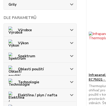
Grily
DLE PARAMETRŮ
Výrobce
Výkon
Spektrum
Oblasti použití
Infrapanel
EC75021 -
Technologie
Thermoplus
ohřívač pro 
použití v k
Elektřina / plyn / nafta
prostorách
stěnách. Št