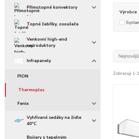
Přímotopné konvektory
Výrobce
Systa
Topné žebříky, osoušeče
Venkovní high-end
reproduktory
Nejnovějš
Infrapanely
Zobrazuji 1-
PION
Thermoplus
Fenix
Vyhřívané sedáky na židle
40°C
Bojlery s tepelným