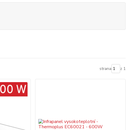
strana
z 1