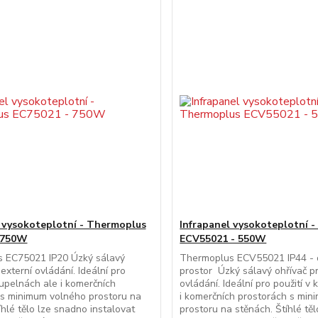
 vysokoteplotní - Thermoplus
Infrapanel vysokoteplotní 
 750W
ECV55021 - 550W
 EC75021 IP20 Úzký sálavý
Thermoplus ECV55021 IP44 - 
externí ovládání. Ideální pro
prostor Úzký sálavý ohřívač pr
oupelnách ale i komerčních
ovládání. Ideální pro použití v
 s minimum volného prostoru na
i komerčních prostorách s mi
íhlé tělo lze snadno instalovat
prostoru na stěnách. Štíhlé tě