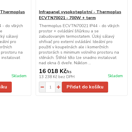
- Thermoplus
Infrapanel vysokoteplotní - Thermoplus
ECVTN70021 - 700W + term
- do vlkých
Thermoplus ECVTN70021 IP44 - do vlkých
se
prostor + ovládání šňůrkou a se
ký sálavý
zabudovaným termostatem. Úzký sálavý
deální pro
ohřívač pro externí ovládání. Ideální pro
erčních
použití v koupelnách ale i komerčních
 prostoru na
prostorách s minimum volného prostoru na
 instalovat
stěnách. Štíhlé tělo lze snadno instalovat
nad okna či dveře. Náklon ...
16 018 Kč
/
ks
Skladem
Skladem
13 238 Kč
bez DPH
šíku
Přidat do košíku