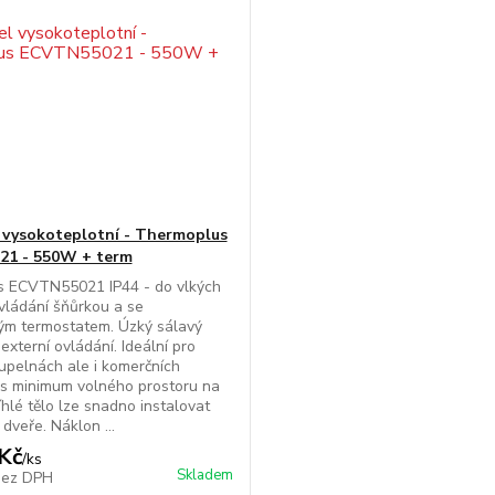
 vysokoteplotní - Thermoplus
1 - 550W + term
 ECVTN55021 IP44 - do vlkých
vládání šňůrkou a se
m termostatem. Úzký sálavý
externí ovládání. Ideální pro
oupelnách ale i komerčních
 s minimum volného prostoru na
íhlé tělo lze snadno instalovat
dveře. Náklon ...
Kč
/
ks
Skladem
bez DPH