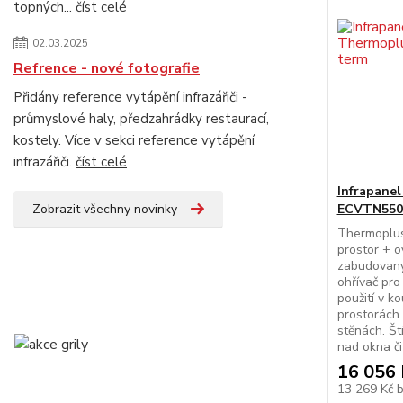
topných...
číst celé
02.03.2025
Refrence - nové fotografie
Přidány reference vytápění infrazářiči -
průmyslové haly, předzahrádky restaurací,
kostely. Více v sekci reference vytápění
infrazářiči.
číst celé
Infrapanel
Zobrazit všechny novinky
ECVTN5502
Thermoplus
prostor + o
zabudovaný
ohřívač pro 
použití v k
prostorách
stěnách. Št
nad okna či 
16 056 
13 269 Kč