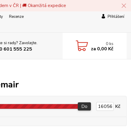
adem v ČR | 🚚 Okamžitá expedice
ty
Recenze
Přihlášení
e si rady? Zavolejte.
0
ks
za
0,00 Kč
0 601 555 225
emair
Do
Kč