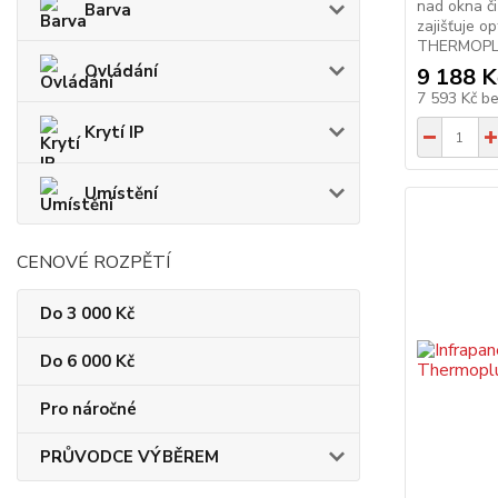
nad okna či
Barva
zajišťuje op
THERMOPLUS
Ovládání
9 188 K
7 593 Kč
b
Krytí IP
Umístění
CENOVÉ ROZPĚTÍ
Do 3 000 Kč
Do 6 000 Kč
Pro náročné
PRŮVODCE VÝBĚREM