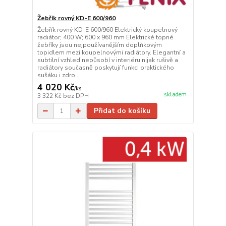
Žebřík rovný KD-E 600/960
Žebřík rovný KD-E 600/960 Elektrický koupelnový
radiátor; 400 W; 600 x 960 mm Elektrické topné
žebříky jsou nejpoužívanějším doplňkovým
topidlem mezi koupelnovými radiátory. Elegantní a
subtilní vzhled nepůsobí v interiéru nijak rušivě a
radiátory současně poskytují funkci praktického
sušáku i zdro...
4 020 Kč
/
ks
skladem
3 322 Kč
bez DPH
Přidat do košíku