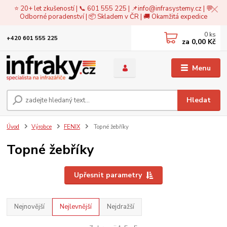
⭐ 20+ let zkušeností | 📞 601 555 225 | 📌
info@infrasystemy.cz
| 💬
Odborné poradenství | 📦 Skladem v ČR | 🚚 Okamžitá expedice
0
ks
+420 601 555 225
za
0,00 Kč
Menu
Hledat
Úvod
Výrobce
FENIX
Topné žebříky
Topné žebříky
Upřesnit parametry
Nejnovější
Nejlevnější
Nejdražší