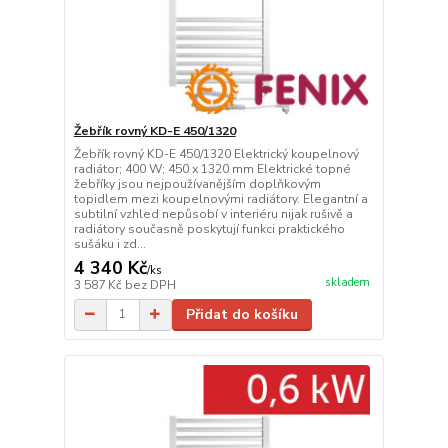
Žebřík rovný KD-E 450/1320
Žebřík rovný KD-E 450/1320 Elektrický koupelnový
radiátor; 400 W; 450 x 1320 mm Elektrické topné
žebříky jsou nejpoužívanějším doplňkovým
topidlem mezi koupelnovými radiátory. Elegantní a
subtilní vzhled nepůsobí v interiéru nijak rušivě a
radiátory současně poskytují funkci praktického
sušáku i zd...
4 340 Kč
/
ks
skladem
3 587 Kč
bez DPH
Přidat do košíku