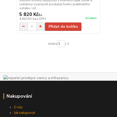
subtilní vzhled nepůsobí v interiéru nijak rušivě a
radiátory současně poskytují funkci praktického
sušáku i zd...
5 820 Kč
/
ks
skladem
4 810 Kč
bez DPH
Přidat do košíku
strana
z 1
Nakupování
O nás
Jak nakupovat