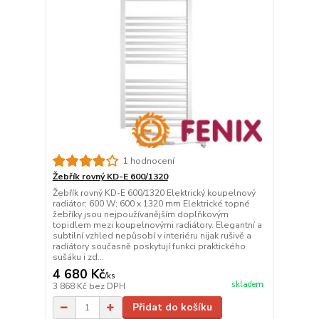
1 hodnocení
Žebřík rovný KD-E 600/1320
Žebřík rovný KD-E 600/1320 Elektrický koupelnový
radiátor; 600 W; 600 x 1320 mm Elektrické topné
žebříky jsou nejpoužívanějším doplňkovým
topidlem mezi koupelnovými radiátory. Elegantní a
subtilní vzhled nepůsobí v interiéru nijak rušivě a
radiátory současně poskytují funkci praktického
sušáku i zd...
4 680 Kč
/
ks
skladem
3 868 Kč
bez DPH
Přidat do košíku