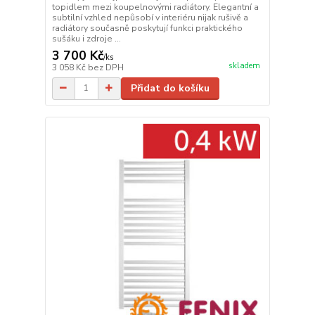
topidlem mezi koupelnovými radiátory. Elegantní a
subtilní vzhled nepůsobí v interiéru nijak rušivě a
radiátory současně poskytují funkci praktického
sušáku i zdroje ...
3 700 Kč
/
ks
skladem
3 058 Kč
bez DPH
Přidat do košíku