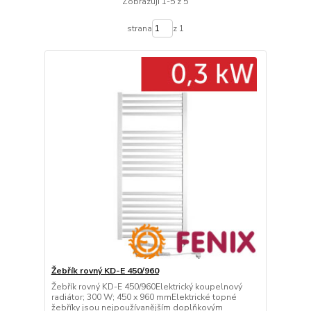
Zobrazuji 1-5 z 5
strana
z 1
Žebřík rovný KD-E 450/960
Žebřík rovný KD-E 450/960Elektrický koupelnový
radiátor; 300 W; 450 x 960 mmElektrické topné
žebříky jsou nejpoužívanějším doplňkovým