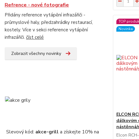
Refrence - nové fotografie
Přidány reference vytápění infrazářiči -
TOP produk
průmyslové haly, předzahrádky restaurací,
Novinka
kostely. Více v sekci reference vytápění
infrazářiči.
číst celé
Zobrazit všechny novinky
ELCON RCH-
dálkovým 
nástěnná/
Slevový kód:
akce-grill
a získejte 10% na
Elcon RCH-