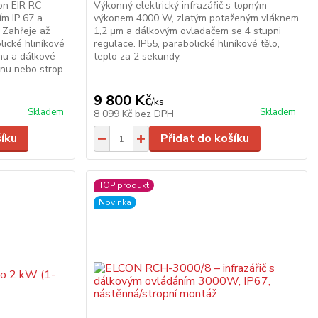
on EIR RC-
Výkonný elektrický infrazářič s topným
ím IP 67 a
výkonem 4000 W, zlatým potaženým vláknem
. Zahřeje až
1,2 μm a dálkovým ovladačem se 4 stupni
lické hliníkové
regulace. IP55, parabolické hliníkové tělo,
nu a dálkové
teplo za 2 sekundy.
ěnu nebo strop.
9 800 Kč
/
ks
Skladem
Skladem
8 099 Kč
bez DPH
šíku
Přidat do košíku
TOP produkt
Novinka