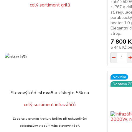
zářič 2500W
celý sortiment grilů
s IP67 a dá
st. regulac
parabolický
heater 1.0 
Elegantní d
strop.
7 800 K
6 446 Kč
b
Novinka
Doprava 
Slevový kód:
sleva5
a získejte 5% na
celý sortiment infrazářičů
Zadejte v prvním kroku v košíku při uskutečnění
objednávky v poli " Mám slevový kód".