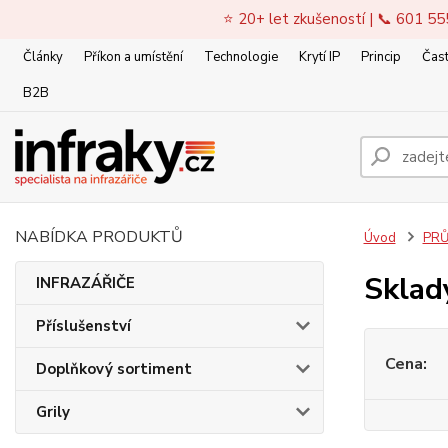
⭐ 20+ let zkušeností | 📞 601 55
Články
Příkon a umístění
Technologie
Krytí IP
Princip
Čast
B2B
NABÍDKA PRODUKTŮ
Úvod
PRŮ
Sklady
INFRAZÁŘIČE
Příslušenství
Cena:
Doplňkový sortiment
Grily