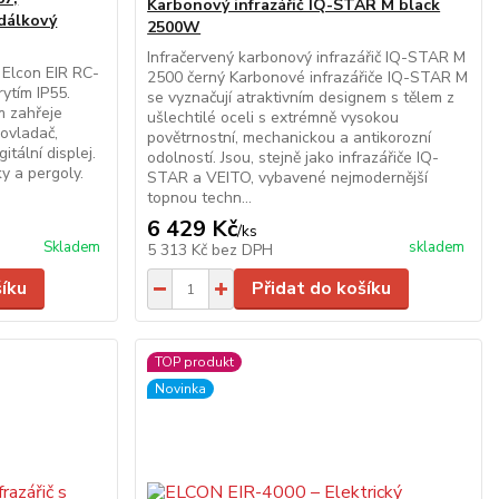
Karbonový infrazářič IQ-STAR M black
dálkový
2500W
Infračervený karbonový infrazářič IQ-STAR M
č Elcon EIR RC-
2500 černý Karbonové infrazářiče IQ-STAR M
ytím IP55.
se vyznačují atraktivním designem s tělem z
m zahřeje
ušlechtilé oceli s extrémně vysokou
 ovladač,
povětrnostní, mechanickou a antikorozní
tální displej.
odolností. Jsou, stejně jako infrazářiče IQ-
y a pergoly.
STAR a VEITO, vybavené nejmodernější
topnou techn...
6 429 Kč
/
ks
Skladem
skladem
5 313 Kč
bez DPH
šíku
Přidat do košíku
TOP produkt
Novinka