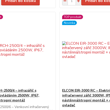
Přidat do košíku
Přidat do ko
t
TOP produkt
Novinka
2500/4 – infrazářič s
ELCON EIR-3000 RC – Elektr
ovládáním 2500W, IP67,
infračervený zářič 3000W, IP
stropní montáž
nástěnná/stropní montáž + 
ovladač
2500/6 – Venkovní infračervený