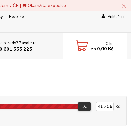
adem v ČR | 🚚 Okamžitá expedice
ty
Recenze
Přihlášení
e si rady? Zavolejte.
0
ks
za
0,00 Kč
0 601 555 225
Do
Kč