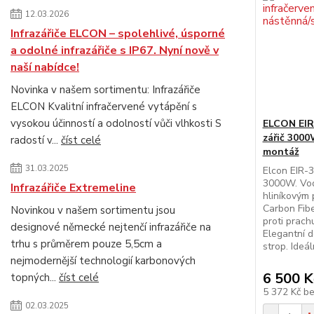
12.03.2026
Infrazářiče ELCON – spolehlivé, úsporné
a odolné infrazářiče s IP67. Nyní nově v
naší nabídce!
Novinka v našem sortimentu: Infrazářiče
ELCON Kvalitní infračervené vytápění s
vysokou účinností a odolností vůči vlhkosti S
ELCON EIR-
zářič 3000
radostí v...
číst celé
montáž
31.03.2025
Elcon EIR-3
3000W. Vodě
Infrazářiče Extremeline
hliníkovým 
Carbon Fiber
Novinkou v našem sortimentu jsou
proti prach
designové německé nejtenčí infrazářiče na
Elegantní d
trhu s průměrem pouze 5,5cm a
strop. Ideá
nejmodernější technologií karbonových
6 500 K
topných...
číst celé
5 372 Kč
b
02.03.2025