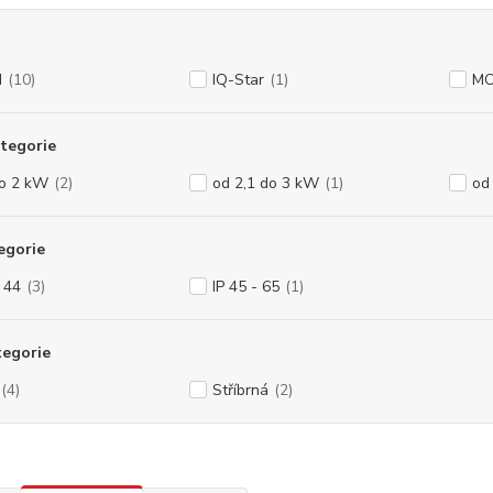
N
(10)
IQ-Star
(1)
MO
tegorie
do 2 kW
(2)
od 2,1 do 3 kW
(1)
od
egorie
- 44
(3)
IP 45 - 65
(1)
tegorie
(4)
Stříbrná
(2)