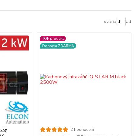
strana
z 1
TOP produkt
Doprava ZDARMA
ický
2 hodnocení
67,