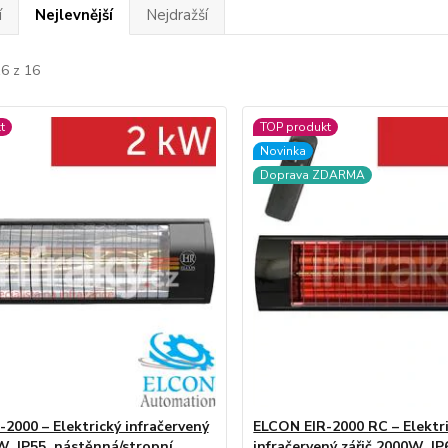
í
Nejlevnější
Nejdražší
16 z 16
t
TOP produkt
Novinka
Doprava ZDARMA
2000 – Elektrický infračervený
ELCON EIR-2000 RC – Elektr
W, IP55, nástěnná/stropní
infračervený zářič 2000W, IP