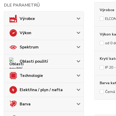
DLE PARAMETRŮ
Výrobce
Výrobce
ELCO
Výkon
Výkon ka
od 0 
Spektrum
Krytí kat
Oblasti použití
IP 20 
Technologie
Barva ka
Elektřina / plyn / nafta
Černá
Barva