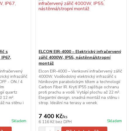
ič s
ELCON EIR-4000 – Elektrický infračervený
 IP67,
zářič 4000W, IP55, nástěnná/stropní
montáž
infračervený
Elcon EIR-4000 – Venkovní infračervený zářič
ický infrazářič
4000W. Voděodolný elektrický infrazářič s
OFF - ON / 4
hliníkovým parabolickým tělem a technologií
vým
Carbon Fiber IR. Krytí IP55 zajišťuje ochranu
gií quartz
proti prachu a vodě. Vytápí plochu až 22 m².
ž 12 m².
Elegantní design, snadná montáž na stěnu i
áž na stěnu i
strop. Ideální na terasy a venek.
7 400 Kč
/
ks
Skladem
Skladem
6 116 Kč
bez DPH