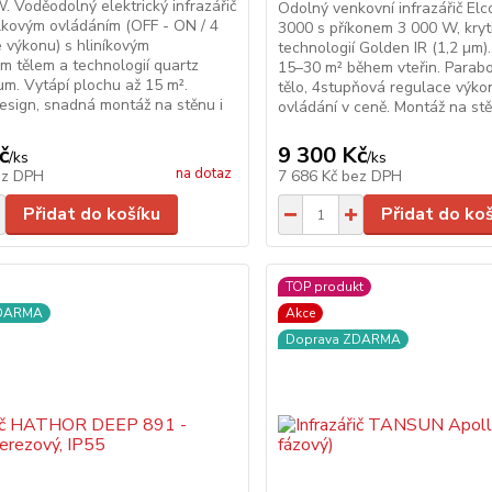
. Voděodolný elektrický infrazářič
Odolný venkovní infrazářič Elc
lkovým ovládáním (OFF - ON / 4
3000 s příkonem 3 000 W, kryt
e výkonu) s hliníkovým
technologií Golden IR (1,2 µm)
m tělem a technologií quartz
15–30 m² během vteřin. Parabo
μm. Vytápí plochu až 15 m².
tělo, 4stupňová regulace výko
esign, snadná montáž na stěnu i
ovládání v ceně. Montáž na st
č
9 300 Kč
/
ks
/
ks
na dotaz
ez DPH
7 686 Kč
bez DPH
Přidat do košíku
Přidat do ko
TOP produkt
ZDARMA
Akce
Doprava ZDARMA