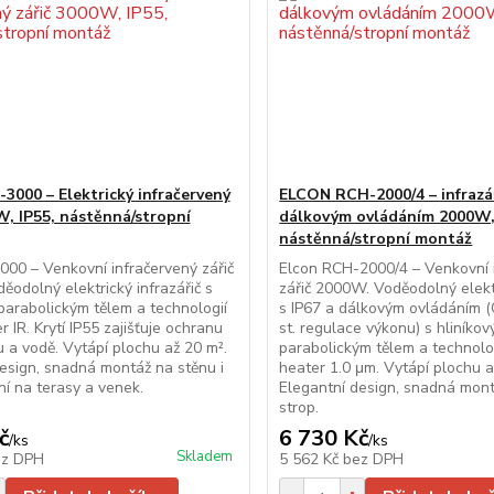
3000 – Elektrický infračervený
ELCON RCH-2000/4 – infrazář
W, IP55, nástěnná/stropní
dálkovým ovládáním 2000W,
nástěnná/stropní montáž
000 – Venkovní infračervený zářič
Elcon RCH-2000/4 – Venkovní 
odolný elektrický infrazářič s
zářič 2000W. Voděodolný elektr
parabolickým tělem a technologií
s IP67 a dálkovým ovládáním (
 IR. Krytí IP55 zajišťuje ochranu
st. regulace výkonu) s hliníko
u a vodě. Vytápí plochu až 20 m².
parabolickým tělem a technolo
esign, snadná montáž na stěnu i
heater 1.0 μm. Vytápí plochu a
lní na terasy a venek.
Elegantní design, snadná mont
strop.
č
6 730 Kč
/
ks
/
ks
Skladem
ez DPH
5 562 Kč
bez DPH