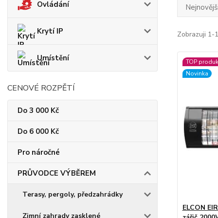
Ovládání
Nejnovějš
Krytí IP
Zobrazuji 1-
Umístění
TOP produk
Novinka
CENOVÉ ROZPĚTÍ
Do 3 000 Kč
Do 6 000 Kč
Pro náročné
PRŮVODCE VÝBĚREM
Terasy, pergoly, předzahrádky
ELCON EIR-
Zimní zahrady zasklené
zářič 2000