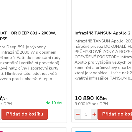
č HATHOR DEEP 891 - 2000W,
Infrazářič TANSUN Apollo 2
IP55
Infrazářič TANSUN Apollo, 20
náročný provoz DOKONALÉ Ř
or Deep 891 je výkonný
PRŮMYSLOVÉ ZÓNY A ROZS
ý infrazářič 2000 W s dosahem
OTEVŘENÉ PROSTORY Infrazá
 6 metrů. Patří do modulární řady
Apollo pro vytápění velkých pr
izontální i vertikální provedení)
komerční a průmyslový quartzov
ové haly, dílny i sportovní kurty
který je v nabídce již více než
l). Hliníkové tělo, odolnost vůči
kvalitní infrazářiče TANSUN b..
ezvedá prach, okamžité teplo.
č
10 890 Kč
/
ks
/
ks
do 10 dní
ez DPH
9 000 Kč
bez DPH
Přidat do košíku
Přidat do ko