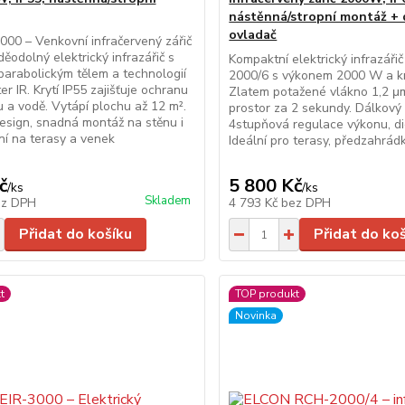
nástěnná/stropní montáž + 
ovladač
000 – Venkovní infračervený zářič
odolný elektrický infrazářič s
Kompaktní elektrický infrazáři
parabolickým tělem a technologií
2000/6 s výkonem 2000 W a kr
r IR. Krytí IP55 zajišťuje ochranu
Zlatem potažené vlákno 1,2 μ
u a vodě. Vytápí plochu až 12 m².
prostor za 2 sekundy. Dálkový
esign, snadná montáž na stěnu i
4stupňová regulace výkonu, digi
lní na terasy a venek
Ideální pro terasy, předzahrádk
č
5 800 Kč
/
ks
/
ks
Skladem
ez DPH
4 793 Kč
bez DPH
Přidat do košíku
Přidat do ko
t
TOP produkt
Novinka