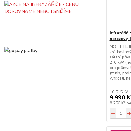
Infrazáři
nerezový, 
MO-EL Hath
krátkovlnn
sálání přes
2–6 kW (hor
pro průmysl
(tenis, pade
vlhkosti, n
10 515 Kč
9 990 K
8 256 Kč
b