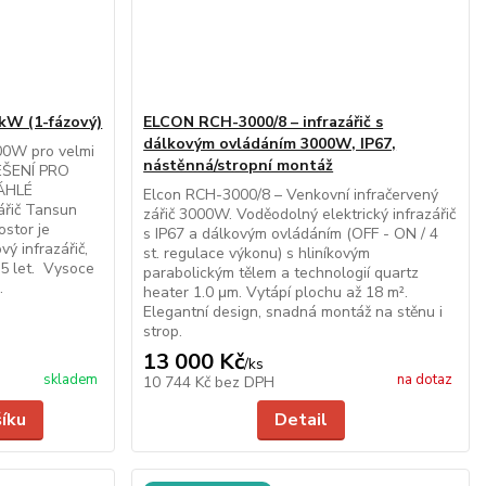
 kW (1-fázový)
ELCON RCH-3000/8 – infrazářič s
dálkovým ovládáním 3000W, IP67,
00W pro velmi
nástěnná/stropní montáž
EŠENÍ PRO
ÁHLÉ
Elcon RCH-3000/8 – Venkovní infračervený
řič Tansun
zářič 3000W. Voděodolný elektrický infrazářič
ostor je
s IP67 a dálkovým ovládáním (OFF - ON / 4
ý infrazářič,
st. regulace výkonu) s hliníkovým
 25 let. Vysoce
parabolickým tělem a technologií quartz
.
heater 1.0 μm. Vytápí plochu až 18 m².
Elegantní design, snadná montáž na stěnu i
strop.
13 000 Kč
/
ks
skladem
na dotaz
10 744 Kč
bez DPH
šíku
Detail