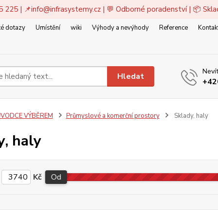
5 225 | 📌
info@infrasystemy.cz
| 💬 Odborné poradenství | 📦 Skl
é dotazy
Umístění
wiki
Výhody a nevýhody
Reference
Kontak
Nevít
Hledat
+42
VODCE VÝBĚREM
Průmyslové a komerční prostory
Sklady, haly
, haly
Kč
Od