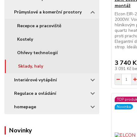
montáž
Průmyslové a komerční prostory
Elcon EIR-2
2000W. Vodě
hliníkovým 
Recepce a pracoviště
quartz heate
proti prach
Kostely
Elegantní d
strop. Ideá
Ohřevy technologií
3 740 K
Sklady, haly
3 091 Kč
b
Interiérové vytápění
Regulace a ovládání
TOP produk
homepage
Novinka
Novinky