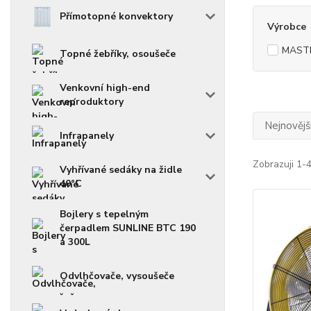
Přímotopné konvektory
Výrobce
MAST
Topné žebříky, osoušeče
Venkovní high-end
reproduktory
Nejnovějš
Infrapanely
Zobrazuji 1-4
Vyhřívané sedáky na židle
40°C
Bojlery s tepelným
čerpadlem SUNLINE BTC 190
a 300L
Odvlhčovače, vysoušeče