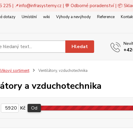
5 225 | 📌
info@infrasystemy.cz
| 💬 Odborné poradenství | 📦 Skl
é dotazy
Umístění
wiki
Výhody a nevýhody
Reference
Kontak
Nevít
Hledat
+42
lňkový sortiment
Ventilátory, vzduchotechnika
látory a vzduchotechnika
Kč
Od