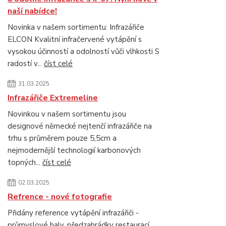
naší nabídce!
Novinka v našem sortimentu: Infrazářiče
ELCON Kvalitní infračervené vytápění s
vysokou účinností a odolností vůči vlhkosti S
radostí v...
číst celé
31.03.2025
Infrazářiče Extremeline
Novinkou v našem sortimentu jsou
designové německé nejtenčí infrazářiče na
trhu s průměrem pouze 5,5cm a
nejmodernější technologií karbonových
topných...
číst celé
02.03.2025
Refrence - nové fotografie
Přidány reference vytápění infrazářiči -
průmyslové haly, předzahrádky restaurací,