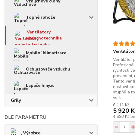
Vzduchové clony
Topné rohože
Ventilátory,
vzduchotechnika
Ventiláto
Mobilní klimatizace
Ventilátor
Profesionál
Ochlazovače vzduchu
rychlosti v
provedení, 
Tento venti
Lapače hmyzu
nastaviteln
stupňů a ro
vert...
Grily
6 111 Kč
5 920 K
4 893 Kč
b
DLE PARAMETRŮ
Výrobce