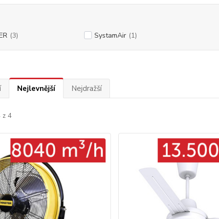
ER
(3)
SystamAir
(1)
í
Nejlevnější
Nejdražší
 z 4