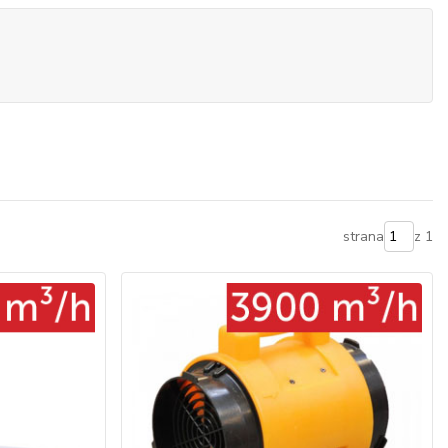
strana
z 1