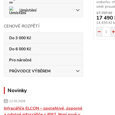
vzduchu, ot
směr proudě
Umístění
17 797 Kč
17 490 
14 455 Kč
CENOVÉ ROZPĚTÍ
Do 3 000 Kč
Do 6 000 Kč
Pro náročné
PRŮVODCE VÝBĚREM
Novinky
12.03.2026
Infrazářiče ELCON – spolehlivé, úsporné
a odolné infrazářiče s IP67. Nyní nově v