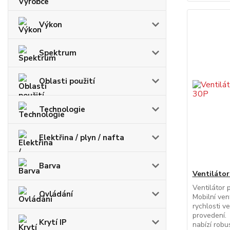
Výkon
Spektrum
Oblasti použití
Technologie
Elektřina / plyn / nafta
Barva
Ventiláto
Ventilátor
Ovládání
Mobilní ven
rychlosti v
provedení. 
Krytí IP
nabízí robu