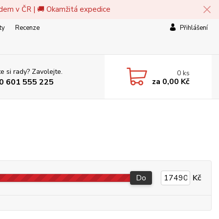
adem v ČR | 🚚 Okamžitá expedice
ty
Recenze
Přihlášení
e si rady? Zavolejte.
0
ks
za
0,00 Kč
0 601 555 225
Do
Kč