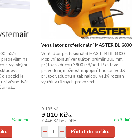
Ventilátor profesionální MASTER BL 6800
 500 m3/h
Ventilátor profesionální MASTER BL 6800
jí především na
Mobilní axiální ventilátor, průměr 300 mm,
ách s vysokými
průtok vzduchu 3900 m3/hod. Plastové
 skladové
provedení, možnost napojení hadice. Velký
 dispozici je
průtok vzduchu a tak najdou velký rozsah
 i závěsné tyče
využití v různých provozech.
 umož...
9 195 Kč
9 010 Kč
/
ks
Skladem
do 3 dnů
7 446 Kč
bez DPH
šíku
Přidat do košíku