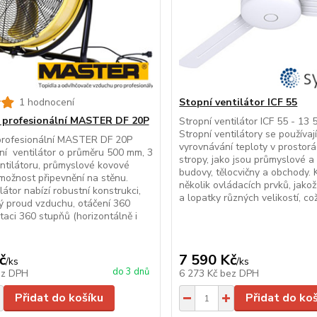
1 hodnocení
Stopní ventilátor ICF 55
r profesionální MASTER DF 20P
Stropní ventilátor ICF 55 - 13
Stropní ventilátory se používa
 profesionální MASTER DF 20P
vyrovnávání teploty v prostor
ní ventilátor o průměru 500 mm, 3
stropy, jako jsou průmyslové a
entilátoru, průmyslové kovové
budovy, tělocvičny a obchody. K
možnost připevnění na stěnu.
několik ovládacích prvků, jakož
látor nabízí robustní konstrukci,
a lopatky různých velikostí, což
ý proud vzduchu, otáčení 360
taci 360 stupňů (horizontálně i
č
7 590 Kč
/
ks
/
ks
do 3 dnů
ez DPH
6 273 Kč
bez DPH
Přidat do košíku
Přidat do ko