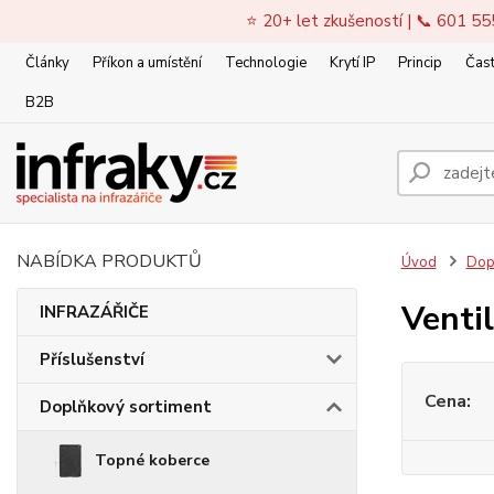
⭐ 20+ let zkušeností | 📞 601 55
Články
Příkon a umístění
Technologie
Krytí IP
Princip
Čast
B2B
NABÍDKA PRODUKTŮ
Úvod
Dop
Venti
INFRAZÁŘIČE
Příslušenství
Cena:
Doplňkový sortiment
Topné koberce