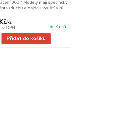
áčení 360 ° Modely mají specifický
ní vzduchu a najdou využití v rů...
Kč
/
ks
do 3 dnů
bez DPH
Přidat do košíku