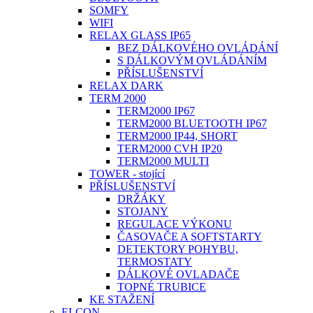
SOMFY
WIFI
RELAX GLASS IP65
BEZ DÁLKOVÉHO OVLÁDÁNÍ
S DÁLKOVÝM OVLÁDÁNÍM
PŘÍSLUŠENSTVÍ
RELAX DARK
TERM 2000
TERM2000 IP67
TERM2000 BLUETOOTH IP67
TERM2000 IP44, SHORT
TERM2000 CVH IP20
TERM2000 MULTI
TOWER - stojící
PŘÍSLUŠENSTVÍ
DRŽÁKY
STOJANY
REGULACE VÝKONU
ČASOVAČE A SOFTSTARTY
DETEKTORY POHYBU,
TERMOSTATY
DÁLKOVÉ OVLADAČE
TOPNÉ TRUBICE
KE STAŽENÍ
ELCON