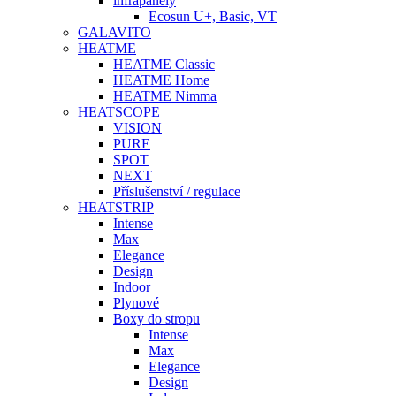
infrapanely
Ecosun U+, Basic, VT
GALAVITO
HEATME
HEATME Classic
HEATME Home
HEATME Nimma
HEATSCOPE
VISION
PURE
SPOT
NEXT
Příslušenství / regulace
HEATSTRIP
Intense
Max
Elegance
Design
Indoor
Plynové
Boxy do stropu
Intense
Max
Elegance
Design