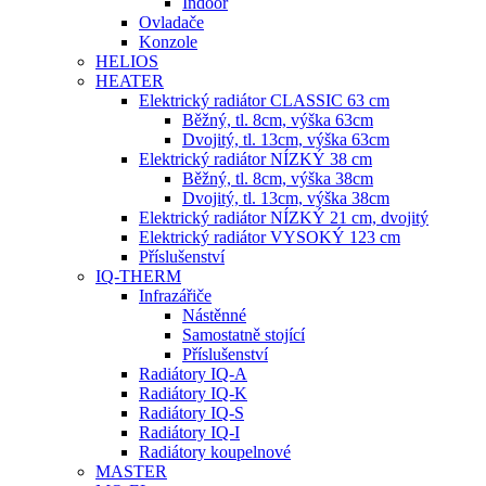
Indoor
Ovladače
Konzole
HELIOS
HEATER
Elektrický radiátor CLASSIC 63 cm
Běžný, tl. 8cm, výška 63cm
Dvojitý, tl. 13cm, výška 63cm
Elektrický radiátor NÍZKÝ 38 cm
Běžný, tl. 8cm, výška 38cm
Dvojitý, tl. 13cm, výška 38cm
Elektrický radiátor NÍZKÝ 21 cm, dvojitý
Elektrický radiátor VYSOKÝ 123 cm
Příslušenství
IQ-THERM
Infrazářiče
Nástěnné
Samostatně stojící
Příslušenství
Radiátory IQ-A
Radiátory IQ-K
Radiátory IQ-S
Radiátory IQ-I
Radiátory koupelnové
MASTER