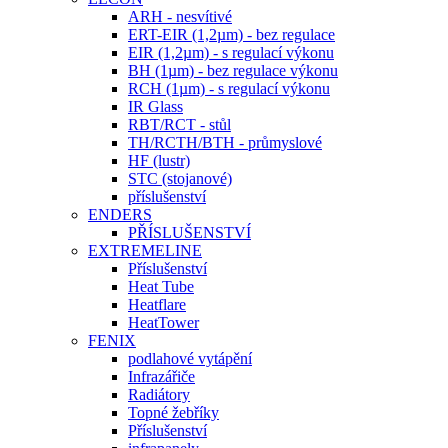
ARH - nesvítivé
ERT-EIR (1,2µm) - bez regulace
EIR (1,2µm) - s regulací výkonu
BH (1µm) - bez regulace výkonu
RCH (1µm) - s regulací výkonu
IR Glass
RBT/RCT - stůl
TH/RCTH/BTH - průmyslové
HF (lustr)
STC (stojanové)
příslušenství
ENDERS
PŘÍSLUŠENSTVÍ
EXTREMELINE
Příslušenství
Heat Tube
Heatflare
HeatTower
FENIX
podlahové vytápění
Infrazářiče
Radiátory
Topné žebříky
Příslušenství