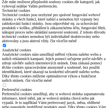
Zde máte možnost přizpůsobit soubory cookies dle kategorií, jak
vyhovují nejlépe Vašim preferencím.
Technické cookies
Technické cookies jsou nezbytné pro správné fungování webové
stránky a všech funkcí, které nabízí a nemohou být vypnuty bez
zablokování funkcí stránky. Jsou odpovědné mj. za uchovávání
produktů v košíku, přihlášení k zákaznickému účtu, fungování filtrů,
nákupní proces nebo ukládání nastavení soukromí. Z tohoto důvodu
technické cookies nemohou být individuálně deaktivovány nebo
aktivovány a jsou aktivní vždy.
číst více
číst méně
Analytické cookies
Analytické cookies nám umožňují měření výkonu našeho webu a
našich reklamních kampaní. Jejich pomocí určujeme počet návštěv a
zdroje návštěv našich internetových stránek. Data získaná pomocí
těchto cookies zpracováváme anonymně a souhrnně, bez použití
identifikátorů, které ukazují na konkrétní uživatelé našeho webu.
Díky těmto cookies můžeme optimalizovat výkon a funkčnost
našich stránek.
číst více
číst méně
Preferenční cookies
Preferenční cookies umožňují, aby si webová stránka zapamatovala
informace, které mění, jak se webová stránka chová nebo jak
vypadá. Je to například Vámi preferovaný jazyk, měna, oblíbené
nebo naposledy prohlížené produkty apod. Díky těmto cookies Vám