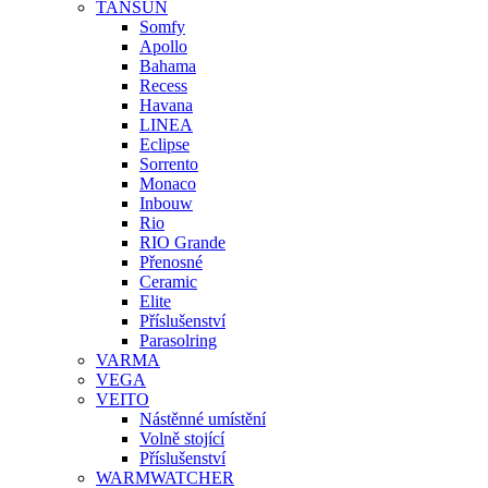
TANSUN
Somfy
Apollo
Bahama
Recess
Havana
LINEA
Eclipse
Sorrento
Monaco
Inbouw
Rio
RIO Grande
Přenosné
Ceramic
Elite
Příslušenství
Parasolring
VARMA
VEGA
VEITO
Nástěnné umístění
Volně stojící
Příslušenství
WARMWATCHER