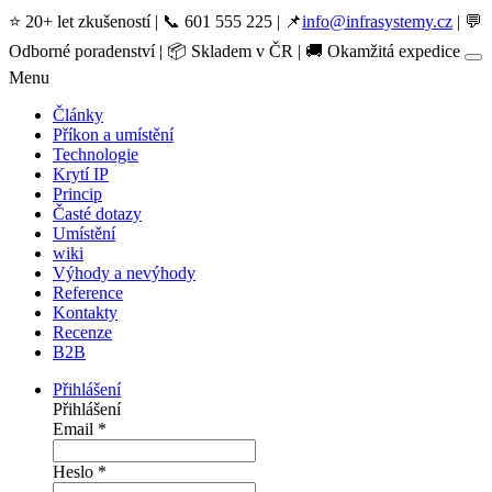
⭐ 20+ let zkušeností | 📞 601 555 225 | 📌
info@infrasystemy.cz
| 💬
Odborné poradenství | 📦 Skladem v ČR | 🚚 Okamžitá expedice
Menu
Články
Příkon a umístění
Technologie
Krytí IP
Princip
Časté dotazy
Umístění
wiki
Výhody a nevýhody
Reference
Kontakty
Recenze
B2B
Přihlášení
Přihlášení
Email
*
Heslo
*