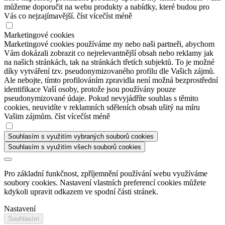
můžeme doporučit na webu produkty a nabídky, které budou pro
Vás co nejzajímavější.
číst více
číst méně
Marketingové cookies
Marketingové cookies používáme my nebo naši partneři, abychom
Vám dokázali zobrazit co nejrelevantnější obsah nebo reklamy jak
na našich stránkách, tak na stránkách třetích subjektů. To je možné
díky vytváření tzv. pseudonymizovaného profilu dle Vašich zájmů.
Ale nebojte, tímto profilováním zpravidla není možná bezprostřední
identifikace Vaší osoby, protože jsou používány pouze
pseudonymizované údaje. Pokud nevyjádříte souhlas s těmito
cookies, neuvidíte v reklamních sděleních obsah ušitý na míru
Vašim zájmům.
číst více
číst méně
Souhlasím s využitím vybraných souborů cookies
Souhlasím s využitím všech souborů cookies
Pro základní funkčnost, zpříjemnění používání webu využíváme
soubory cookies. Nastavení vlastních preferencí cookies můžete
kdykoli upravit odkazem ve spodní části stránek.
Nastavení
Souhlasím