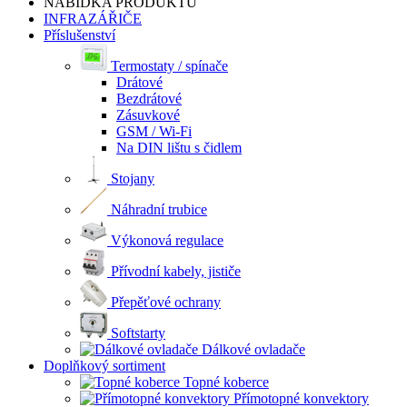
NABÍDKA PRODUKTŮ
INFRAZÁŘIČE
Příslušenství
Termostaty / spínače
Drátové
Bezdrátové
Zásuvkové
GSM / Wi-Fi
Na DIN lištu s čidlem
Stojany
Náhradní trubice
Výkonová regulace
Přívodní kabely, jističe
Přepěťové ochrany
Softstarty
Dálkové ovladače
Doplňkový sortiment
Topné koberce
Přímotopné konvektory