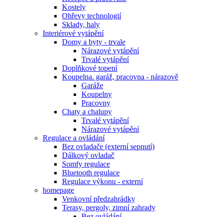
Kostely
Ohřevy technologií
Sklady, haly
Interiérové vytápění
Domy a byty - trvale
Nárazové vytápění
Trvalé vytápění
Doplňkové topení
Koupelna. garáž, pracovna - nárazově
Garáže
Koupelny
Pracovny
Chaty a chalupy
Trvalé vytápění
Nárazové vytápění
Regulace a ovládání
Bez ovladače (externí sepnutí)
Dálkový ovladač
Somfy regulace
Bluetooth regulace
Regulace výkonu - externí
homepage
Venkovní předzahrádky
Terasy, pergoly, zimní zahrady
Bez ovládání