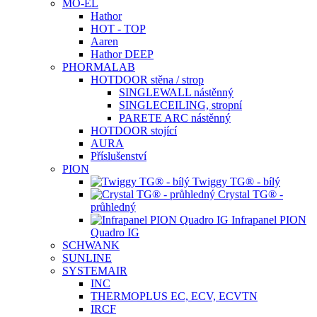
MO-EL
Hathor
HOT - TOP
Aaren
Hathor DEEP
PHORMALAB
HOTDOOR stěna / strop
SINGLEWALL nástěnný
SINGLECEILING, stropní
PARETE ARC nástěnný
HOTDOOR stojící
AURA
Příslušenství
PION
Twiggy TG® - bílý
Crystal TG® -
průhledný
Infrapanel PION
Quadro IG
SCHWANK
SUNLINE
SYSTEMAIR
INC
THERMOPLUS EC, ECV, ECVTN
IRCF