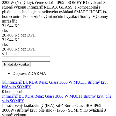
2200W (černý kryt, černé sklo) - IP65 - SOMFY IO ovládání 3
stupně výkonu Infrazářič RELAX GLASS je kompatibilní s
předními technologiemi rádiového ovládání SMART HOME io-
homecontrol® a bezdrátovými ručními vysílači Somfy. Výkonný
infrazářič ...
31 944 Kč
/
ks
26 400 Kč
bez DPH
31 944 Kč
/
ks
26 400 Kč
bez DPH
skladem
Přidat do košíku
Doprava ZDARMA
0 hodnocení
Infrazářič BURDA Relax Glass 3000 W MULTI stříbrný kryt, bílé
sklo SOMFY
Infračervený krátkovlnný (IRA) zářič Burda Glass IRA IP65
3000W (stříbrný kryt, bílé sklo) - IP65 - SOMFY IO ovládání 3
stupně výkonu