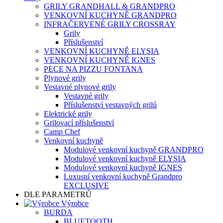
GRILY GRANDHALL & GRANDPRO
VENKOVNÍ KUCHYNĚ GRANDPRO
INFRAČERVENÉ GRILY CROSSRAY
Grily
Příslušenství
VENKOVNÍ KUCHYNĚ ELYSIA
VENKOVNÍ KUCHYNĚ IGNES
PECE NA PIZZU FONTANA
Plynové grily
Vestavné plynové grily
Vestavné grily
Příslušenství vestavných grilů
Elektrické grily
Grilovací příslušenství
Camp Chef
Venkovní kuchyně
Modulové venkovní kuchyně GRANDPRO
Modulové venkovní kuchyně ELYSIA
Modulové venkovní kuchyně IGNES
Luxusní venkovní kuchyně Grandpro
EXCLUSIVE
DLE PARAMETRŮ
Výrobce
BURDA
BLUETOOTH