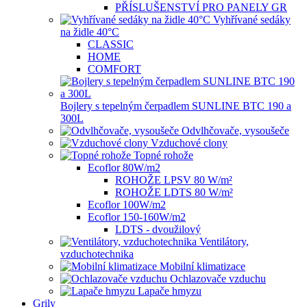
PŘÍSLUŠENSTVÍ PRO PANELY GR
Vyhřívané sedáky
na židle 40°C
CLASSIC
HOME
COMFORT
Bojlery s tepelným čerpadlem SUNLINE BTC 190 a
300L
Odvlhčovače, vysoušeče
Vzduchové clony
Topné rohože
Ecoflor 80W/m2
ROHOŽE LPSV 80 W/m²
ROHOŽE LDTS 80 W/m²
Ecoflor 100W/m2
Ecoflor 150-160W/m2
LDTS - dvoužilový
Ventilátory,
vzduchotechnika
Mobilní klimatizace
Ochlazovače vzduchu
Lapače hmyzu
Grily