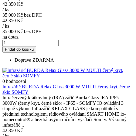
42 350 Kč
/
ks
35 000 Kč
bez DPH
42 350 Kč
/
ks
35 000 Kč
bez DPH
na dotaz
Přidat do košíku
Doprava ZDARMA
0 hodnocení
Infrazářič BURDA Relax Glass 3000 W MULTI černý kryt, černé
sklo SOMFY
Infračervený krátkovlnný (IRA) zářič Burda Glass IRA IP65
3000W (černý kryt, černé sklo) - IP65 - SOMFY IO ovládání 3
stupně výkonu Infrazářič RELAX GLASS je kompatibilní s
předními technologiemi rádiového ovládání SMART HOME io-
homecontrol® a bezdrátovými ručními vysílači Somfy. Výkonný
infrazářič...
42 350 Kč
/
ks