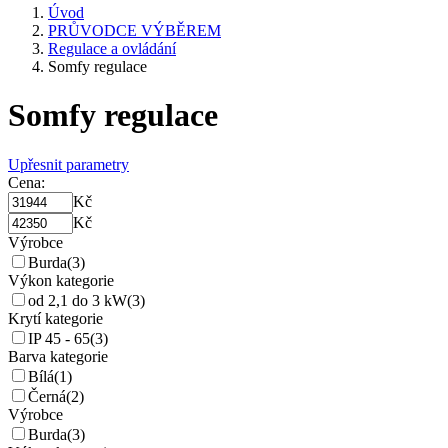
Úvod
PRŮVODCE VÝBĚREM
Regulace a ovládání
Somfy regulace
Somfy regulace
Upřesnit parametry
Cena:
Kč
Kč
Výrobce
Burda
(3)
Výkon kategorie
od 2,1 do 3 kW
(3)
Krytí kategorie
IP 45 - 65
(3)
Barva kategorie
Bílá
(1)
Černá
(2)
Výrobce
Burda
(3)