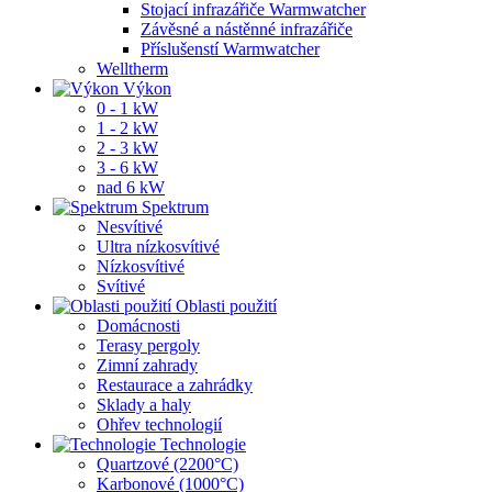
Stojací infrazářiče Warmwatcher
Závěsné a nástěnné infrazářiče
Příslušenstí Warmwatcher
Welltherm
Výkon
0 - 1 kW
1 - 2 kW
2 - 3 kW
3 - 6 kW
nad 6 kW
Spektrum
Nesvítivé
Ultra nízkosvítivé
Nízkosvítivé
Svítivé
Oblasti použití
Domácnosti
Terasy pergoly
Zimní zahrady
Restaurace a zahrádky
Sklady a haly
Ohřev technologií
Technologie
Quartzové (2200°C)
Karbonové (1000°C)