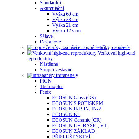
Standardní
Akumulační
Výška 60 cm
Výška 38 cm
Výška 21 cm
Výška 123 cm
Sálavé
Designové
Topné žebříky, osoušeče
Venkovní high-end
reproduktory
Nástěnné
Stropní vestavné
Infrapanely
PION
Thermoplus
Fenix
ECOSUN Glass (GS)
ECOSUN S POTISKEM
ECOSUN IKP, IN, IN-2
ECOSUN K+
ECOSUN Ceramic (CR)
ECOSUN U+, BASIC, VT
ECOSUN ZÁKLAD
PŘÍSLUŠENSTVÍ