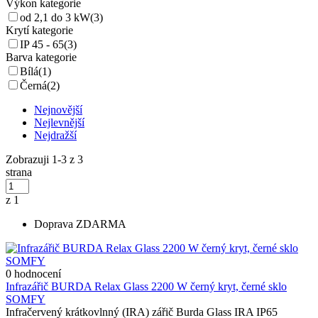
Výkon kategorie
od 2,1 do 3 kW
(3)
Krytí kategorie
IP 45 - 65
(3)
Barva kategorie
Bílá
(1)
Černá
(2)
Nejnovější
Nejlevnější
Nejdražší
Zobrazuji 1-3 z 3
strana
z 1
Doprava ZDARMA
0 hodnocení
Infrazářič BURDA Relax Glass 2200 W černý kryt, černé sklo
SOMFY
Infračervený krátkovlnný (IRA) zářič Burda Glass IRA IP65