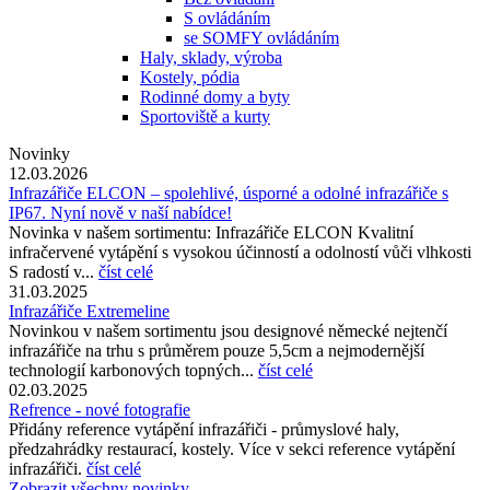
S ovládáním
se SOMFY ovládáním
Haly, sklady, výroba
Kostely, pódia
Rodinné domy a byty
Sportoviště a kurty
Novinky
12.03.2026
Infrazářiče ELCON – spolehlivé, úsporné a odolné infrazářiče s
IP67. Nyní nově v naší nabídce!
Novinka v našem sortimentu: Infrazářiče ELCON Kvalitní
infračervené vytápění s vysokou účinností a odolností vůči vlhkosti
S radostí v...
číst celé
31.03.2025
Infrazářiče Extremeline
Novinkou v našem sortimentu jsou designové německé nejtenčí
infrazářiče na trhu s průměrem pouze 5,5cm a nejmodernější
technologií karbonových topných...
číst celé
02.03.2025
Refrence - nové fotografie
Přidány reference vytápění infrazářiči - průmyslové haly,
předzahrádky restaurací, kostely. Více v sekci reference vytápění
infrazářiči.
číst celé
Zobrazit všechny novinky