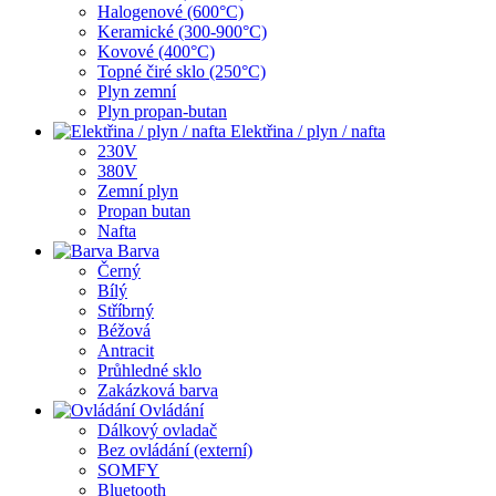
Halogenové (600°C)
Keramické (300-900°C)
Kovové (400°C)
Topné čiré sklo (250°C)
Plyn zemní
Plyn propan-butan
Elektřina / plyn / nafta
230V
380V
Zemní plyn
Propan butan
Nafta
Barva
Černý
Bílý
Stříbrný
Béžová
Antracit
Průhledné sklo
Zakázková barva
Ovládání
Dálkový ovladač
Bez ovládání (externí)
SOMFY
Bluetooth