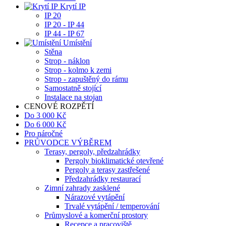
Krytí IP
IP 20
IP 20 - IP 44
IP 44 - IP 67
Umístění
Stěna
Strop - náklon
Strop - kolmo k zemi
Strop - zapuštěný do rámu
Samostatně stojící
Instalace na stojan
CENOVÉ ROZPĚTÍ
Do 3 000 Kč
Do 6 000 Kč
Pro náročné
PRŮVODCE VÝBĚREM
Terasy, pergoly, předzahrádky
Pergoly bioklimatické otevřené
Pergoly a terasy zastřešené
Předzahrádky restaurací
Zimní zahrady zasklené
Nárazové vytápění
Trvalé vytápění / temperování
Průmyslové a komerční prostory
Recepce a pracoviště