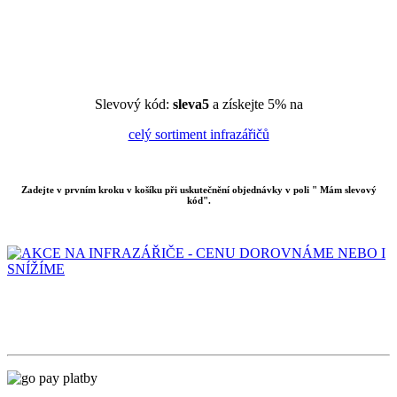
Slevový kód:
sleva5
a získejte 5% na
celý sortiment infrazářičů
Zadejte v prvním kroku v košíku při uskutečnění objednávky v poli " Mám slevový
kód".