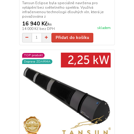
Tansun Eclipse byla speciálně navržena pro
vytápění bez světelného spektra. Využívá
infračervenou technologii dlouhých vln, která je
považována z
16 940 Kč
/
ks
skladem
14 000 Kč
bez DPH
Přidat do košíku
TOP produkt
Doprava ZDARMA