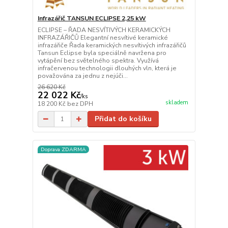
Infrazářič TANSUN ECLIPSE 2,25 kW
ECLIPSE – ŘADA NESVÍTIVÝCH KERAMICKÝCH
INFRAZÁŘIČŮ Elegantní nesvítivé keramické
infrazářiče Řada keramických nesvítivých infrazářičů
Tansun Eclipse byla speciálně navržena pro
vytápění bez světelného spektra. Využívá
infračervenou technologii dlouhých vln, která je
považována za jednu z nejúči...
26 620 Kč
22 022 Kč
/
ks
skladem
18 200 Kč
bez DPH
Přidat do košíku
Doprava ZDARMA