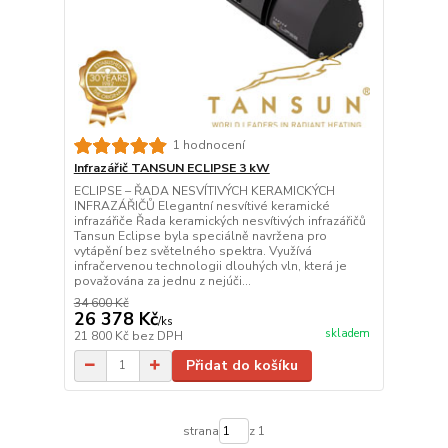
1 hodnocení
Infrazářič TANSUN ECLIPSE 3 kW
ECLIPSE – ŘADA NESVÍTIVÝCH KERAMICKÝCH
INFRAZÁŘIČŮ Elegantní nesvítivé keramické
infrazářiče Řada keramických nesvítivých infrazářičů
Tansun Eclipse byla speciálně navržena pro
vytápění bez světelného spektra. Využívá
infračervenou technologii dlouhých vln, která je
považována za jednu z nejúči...
34 600 Kč
26 378 Kč
/
ks
skladem
21 800 Kč
bez DPH
Přidat do košíku
strana
z 1