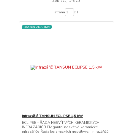
Zobrazuji 1-3 z 3
strana
z 1
Doprava ZDARMA
Infrazářič TANSUN ECLIPSE 1,5 kW
ECLIPSE – ŘADA NESVÍTIVÝCH KERAMICKÝCH
INFRAZÁŘIČŮ Elegantní nesvítivé keramické
infrazářiče Řada keramických nesvítivých infrazářičů