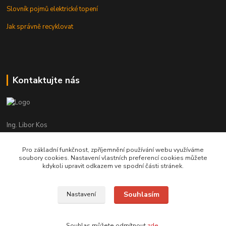
Slovník pojmů elektrické topení
Jak správně recyklovat
Kontaktujte nás
Ing. Libor Kos
+420 601 555 225
(Po-Pá: 8-17:00 hod.)
Pro základní funkčnost, zpříjemnění používání webu využíváme
soubory cookies. Nastavení vlastních preferencí cookies můžete
info@infrasystemy.cz
kdykoli upravit odkazem ve spodní části stránek.
Souhlasím
Nastavení
infrasystémy s.r.o. 2012-2019
Souhlas můžete odmítnout
zde
.