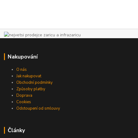
Nakupování
O nás
Jak nakupovat
Obchodní podmínky
Způsoby platby
Doprava
Cookies
Odstoupení od smlouvy
Články