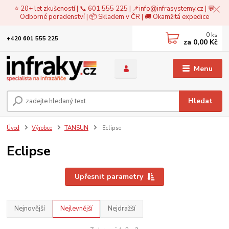
⭐ 20+ let zkušeností | 📞 601 555 225 | 📌
info@infrasystemy.cz
| 💬
Odborné poradenství | 📦 Skladem v ČR | 🚚 Okamžitá expedice
0
ks
+420 601 555 225
za
0,00 Kč
Menu
Hledat
Úvod
Výrobce
TANSUN
Eclipse
Eclipse
Upřesnit parametry
Nejnovější
Nejlevnější
Nejdražší