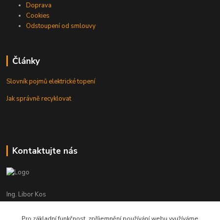
Doprava
Cookies
Odstoupení od smlouvy
Články
Slovník pojmů elektrické topení
Jak správně recyklovat
Kontaktujte nás
Ing. Libor Kos
+420 601 555 225
(Po-Pá: 8-17:00 hod.)
Pro základní funkčnost, zpříjemnění používání webu využíváme