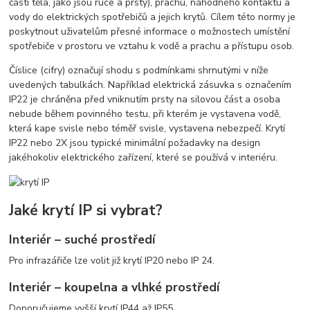
částí těla, jako jsou ruce a prsty), prachu, náhodného kontaktu a
vody do elektrických spotřebičů a jejich krytů. Cílem této normy je
poskytnout uživatelům přesné informace o možnostech umístění
spotřebiče v prostoru ve vztahu k vodě a prachu a přístupu osob.
Číslice (cifry) označují shodu s podmínkami shrnutými v níže
uvedených tabulkách. Například elektrická zásuvka s označením
IP22 je chráněna před vniknutím prsty na silovou část a osoba
nebude během povinného testu, při kterém je vystavena vodě,
která kape svisle nebo téměř svisle, vystavena nebezpečí. Krytí
IP22 nebo 2X jsou typické minimální požadavky na design
jakéhokoliv elektrického zařízení, které se používá v interiéru.
Jaké krytí IP si vybrat?
Interiér – suché prostředí
Pro infrazářiče lze volit již krytí IP20 nebo IP 24.
Interiér – koupelna a vlhké prostředí
Doporučujeme vyšší krytí IP44 až IP55.