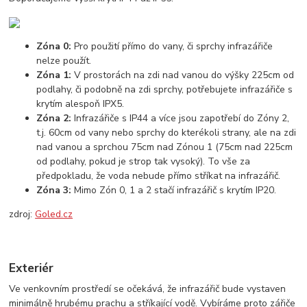
Zóna 0:
Pro použití přímo do vany, či sprchy infrazářiče
nelze použít.
Zóna 1:
V prostorách na zdi nad vanou do výšky 225cm od
podlahy, či podobně na zdi sprchy, potřebujete infrazářiče s
krytím alespoň IPX5.
Zóna 2:
Infrazářiče s IP44 a více jsou zapotřebí do Zóny 2,
t.j. 60cm od vany nebo sprchy do kterékoli strany, ale na zdi
nad vanou a sprchou 75cm nad Zónou 1 (75cm nad 225cm
od podlahy, pokud je strop tak vysoký). To vše za
předpokladu, že voda nebude přímo stříkat na infrazářič.
Zóna 3:
Mimo Zón 0, 1 a 2 stačí infrazářič s krytím IP20.
zdroj:
Goled.cz
Exteriér
Ve venkovním prostředí se očekává, že infrazářič bude vystaven
minimálně hrubému prachu a stříkající vodě. Vybíráme proto zářiče