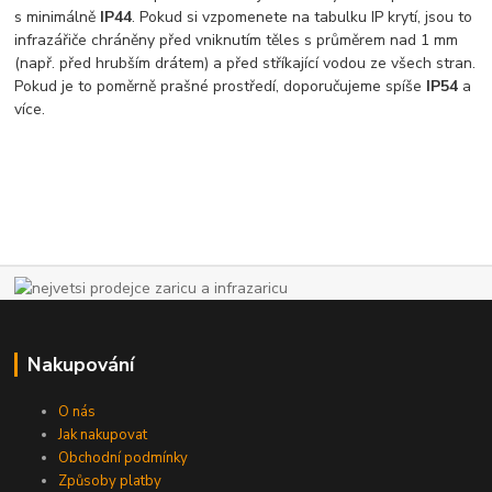
s minimálně
IP44
. Pokud si vzpomenete na tabulku IP krytí, jsou to
infrazářiče chráněny před vniknutím těles s průměrem nad 1 mm
(např. před hrubším drátem) a před stříkající vodou ze všech stran.
Pokud je to poměrně prašné prostředí, doporučujeme spíše
IP54
a
více.
Nakupování
O nás
Jak nakupovat
Obchodní podmínky
Způsoby platby