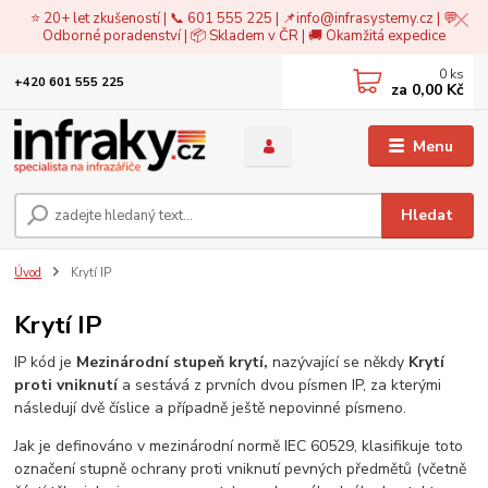
⭐ 20+ let zkušeností | 📞 601 555 225 | 📌
info@infrasystemy.cz
| 💬
Odborné poradenství | 📦 Skladem v ČR | 🚚 Okamžitá expedice
0
ks
+420 601 555 225
za
0,00 Kč
Menu
Hledat
Úvod
Krytí IP
Krytí IP
IP kód je
Mezinárodní stupeň krytí,
nazývající se někdy
Krytí
proti vniknutí
a sestává z prvních dvou písmen IP, za kterými
následují dvě číslice a případně ještě nepovinné písmeno.
Jak je definováno v mezinárodní normě IEC 60529, klasifikuje toto
označení stupně ochrany proti vniknutí pevných předmětů (včetně