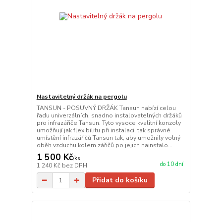
Nastavitelný držák na pergolu
TANSUN - POSUVNÝ DRŽÁK Tansun nabízí celou
řadu univerzálních, snadno instalovatelných držáků
pro infrazářiče Tansun. Tyto vysoce kvalitní konzoly
umožňují jak flexibilitu při instalaci, tak správné
umístění infrazářičů Tansun tak, aby umožnily volný
oběh vzduchu kolem zářičů po jejich nainstalo...
1 500 Kč
/
ks
do 10 dní
1 240 Kč
bez DPH
Přidat do košíku