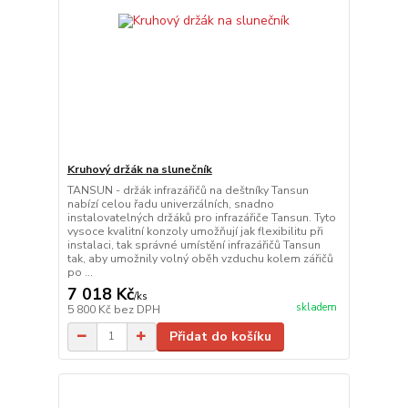
Kruhový držák na slunečník
TANSUN - držák infrazářičů na deštníky Tansun
nabízí celou řadu univerzálních, snadno
instalovatelných držáků pro infrazářiče Tansun. Tyto
vysoce kvalitní konzoly umožňují jak flexibilitu při
instalaci, tak správné umístění infrazářičů Tansun
tak, aby umožnily volný oběh vzduchu kolem zářičů
po ...
7 018 Kč
/
ks
skladem
5 800 Kč
bez DPH
Přidat do košíku