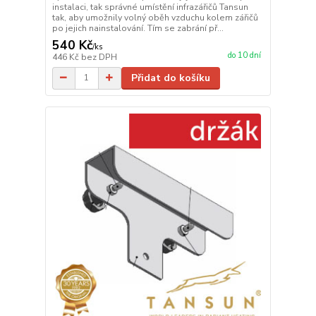
instalaci, tak správné umístění infrazářičů Tansun
tak, aby umožnily volný oběh vzduchu kolem zářičů
po jejich nainstalování. Tím se zabrání př...
540 Kč
/
ks
do 10 dní
446 Kč
bez DPH
Přidat do košíku