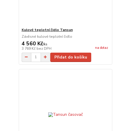
Kulové teplotní čidlo Tansun
Závěsné kulové teplotní čidlo
4 560 Kč
/
ks
na dotaz
3 769 Kč
bez DPH
Přidat do košíku