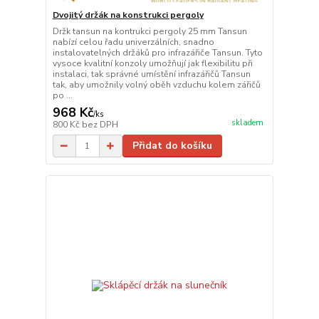
Dvojitý držák na konstrukci pergoly
Držk tansun na kontrukci pergoly 25 mm Tansun
nabízí celou řadu univerzálních, snadno
instalovatelných držáků pro infrazářiče Tansun. Tyto
vysoce kvalitní konzoly umožňují jak flexibilitu při
instalaci, tak správné umístění infrazářičů Tansun
tak, aby umožnily volný oběh vzduchu kolem zářičů
po ...
968 Kč
/
ks
skladem
800 Kč
bez DPH
Přidat do košíku