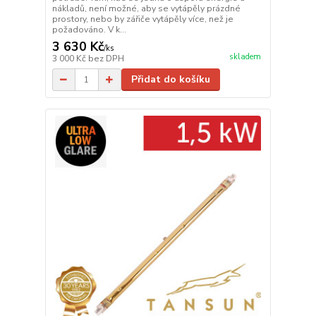
nákladů, není možné, aby se vytápěly prázdné
prostory, nebo by zářiče vytápěly více, než je
požadováno. V k...
3 630 Kč
/
ks
skladem
3 000 Kč
bez DPH
Přidat do košíku