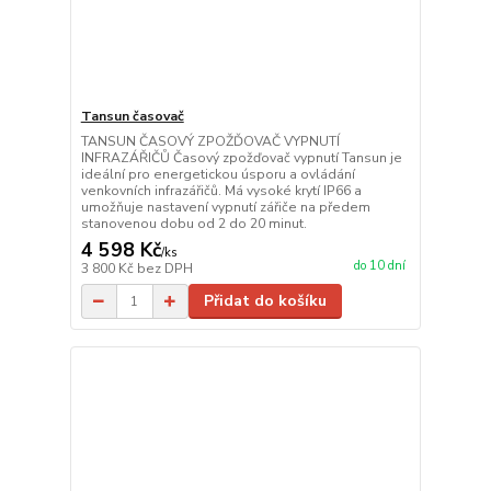
Tansun časovač
TANSUN ČASOVÝ ZPOŽĎOVAČ VYPNUTÍ
INFRAZÁŘIČŮ Časový zpožďovač vypnutí Tansun je
ideální pro energetickou úsporu a ovládání
venkovních infrazářičů. Má vysoké krytí IP66 a
umožňuje nastavení vypnutí zářiče na předem
stanovenou dobu od 2 do 20 minut.
4 598 Kč
/
ks
do 10 dní
3 800 Kč
bez DPH
Přidat do košíku