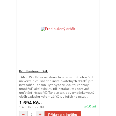
Prodloužený držák
TANSUN - Držák na stěnu Tansun nabízí celou řadu
univerzálních, snadno instalovatelných držáků pro
infrazářiče Tansun. Tyto vysoce kvalitní konzoly
umožňují jak flexibilitu při instalaci, tak správné
umístění infrazářičů Tansun tak, aby umožnily volný
oběh vzduchu kolem zářičů po jejich nainstal...
1 694 Kč
/
ks
do 10 dní
1 400 Kč
bez DPH
Přidat do košíku