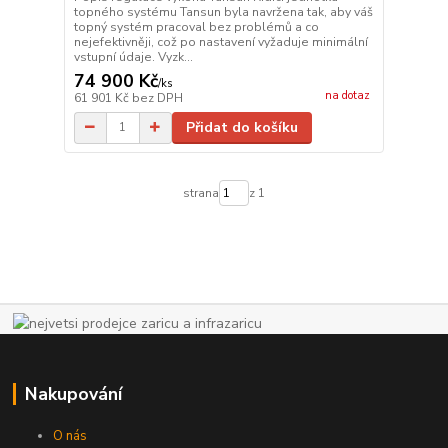
topného systému Tansun byla navržena tak, aby váš
topný systém pracoval bez problémů a co
nejefektivněji, což po nastavení vyžaduje minimální
vstupní údaje. Vyzk...
74 900 Kč
/
ks
na dotaz
61 901 Kč
bez DPH
Přidat do košíku
strana
z 1
Nakupování
O nás