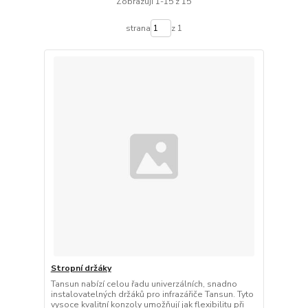
Zobrazuji 1-15 z 15
strana
z 1
Stropní držáky
Tansun nabízí celou řadu univerzálních, snadno
instalovatelných držáků pro infrazářiče Tansun. Tyto
vysoce kvalitní konzoly umožňují jak flexibilitu při