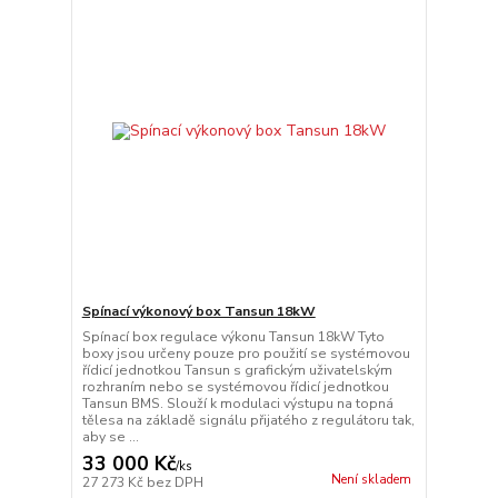
Spínací výkonový box Tansun 18kW
Spínací box regulace výkonu Tansun 18kW Tyto
boxy jsou určeny pouze pro použití se systémovou
řídicí jednotkou Tansun s grafickým uživatelským
rozhraním nebo se systémovou řídicí jednotkou
Tansun BMS. Slouží k modulaci výstupu na topná
tělesa na základě signálu přijatého z regulátoru tak,
aby se ...
33 000 Kč
/
ks
Není skladem
27 273 Kč
bez DPH