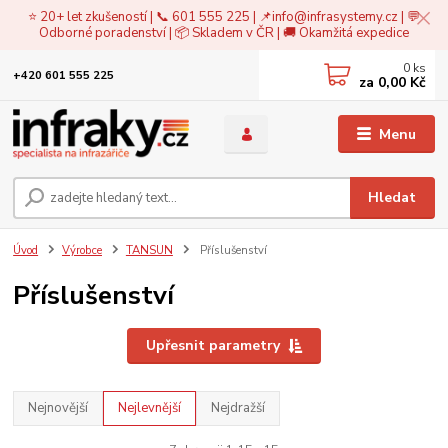
⭐ 20+ let zkušeností | 📞 601 555 225 | 📌
info@infrasystemy.cz
| 💬
Odborné poradenství | 📦 Skladem v ČR | 🚚 Okamžitá expedice
0
ks
+420 601 555 225
za
0,00 Kč
Menu
Hledat
Úvod
Výrobce
TANSUN
Příslušenství
Příslušenství
Upřesnit parametry
Nejnovější
Nejlevnější
Nejdražší