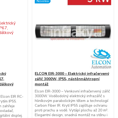
Novinka
ický
ELCON EIR-3000 – Elektrický infračervený
67,
zářič 3000W, IP55, nástěnná/stropní
dálkový
montáž
Elcon EIR-3000 – Venkovní infračervený zářič
3000W. Voděodolný elektrický infrazářič s
č Elcon EIR RC-
hliníkovým parabolickým tělem a technologií
ytím IP55.
Carbon Fiber IR. Krytí IP55 zajišťuje ochranu
m zahřeje
proti prachu a vodě. Vytápí plochu až 20 m².
 ovladač,
Elegantní design, snadná montáž na stěnu i
tální displej.