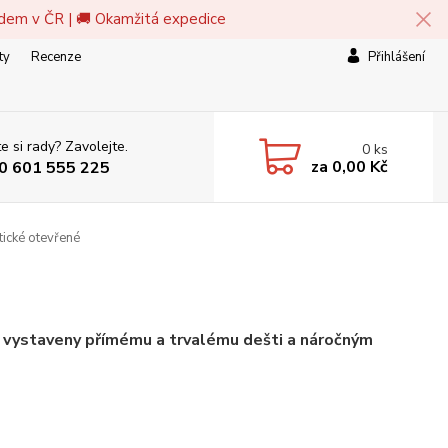
adem v ČR | 🚚 Okamžitá expedice
ty
Recenze
Přihlášení
e si rady? Zavolejte.
0
ks
za
0,00 Kč
0 601 555 225
ické otevřené
ýt vystaveny přímému a trvalému dešti a náročným