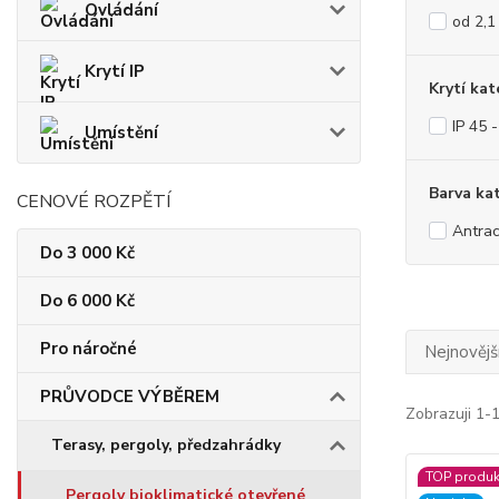
Ovládání
od 2,1
Krytí IP
Krytí kat
IP 45 
Umístění
Barva ka
CENOVÉ ROZPĚTÍ
Antrac
Do 3 000 Kč
Do 6 000 Kč
Pro náročné
Nejnovějš
PRŮVODCE VÝBĚREM
Zobrazuji 1-
Terasy, pergoly, předzahrádky
TOP produk
Pergoly bioklimatické otevřené