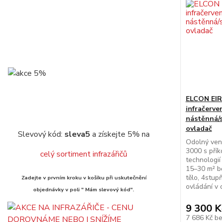
ELCON EIR-
infračerve
nástěnná/
ovladač
Slevový kód:
sleva5
a získejte 5% na
Odolný venk
3000 s přík
celý sortiment infrazářičů
technologií
15–30 m² bě
tělo, 4stup
Zadejte v prvním kroku v košíku při uskutečnění
ovládání v 
objednávky v poli " Mám slevový kód".
9 300 K
7 686 Kč
b