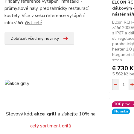
Přidány reference vytápění infrazářiči -
ELCON RCH-
průmyslové haly, předzahrádky restaurací,
dálkovým 
nástěnná/
kostely. Více v sekci reference vytápění
Elcon RCH-
infrazářiči.
číst celé
zářič 2000W
s IP67 a dá
Zobrazit všechny novinky
st. regulac
parabolický
heater 1.0 
Elegantní d
strop.
6 730 K
5 562 Kč
b
TOP produk
Novinka
Slevový kód:
akce-grill
a získejte 10% na
celý sortiment grilů