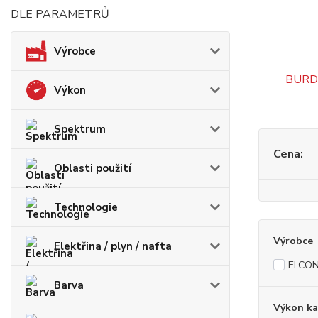
DLE PARAMETRŮ
Výrobce
BURD
Výkon
Spektrum
Cena:
Oblasti použití
Technologie
Výrobce
Elektřina / plyn / nafta
ELCO
Barva
Výkon ka