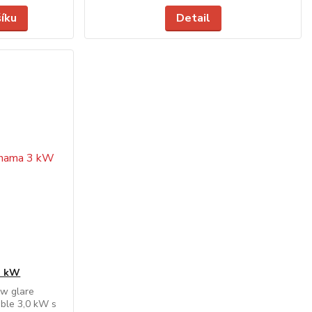
šíku
Detail
3 kW
ow glare
ble 3,0 kW s