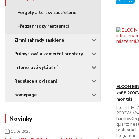
Novinka
Pergoly a terasy zastřešené
Předzahrádky restaurací
Zimní zahrady zasklené
Průmyslové a komerční prostory
Interiérové vytápění
Regulace a ovládání
ELCON EIR-
zářič 2000
homepage
montáž
Elcon EIR-2
2000W. Vodě
Novinky
hliníkovým 
quartz heate
proti prach
12.03.2026
Elegantní d