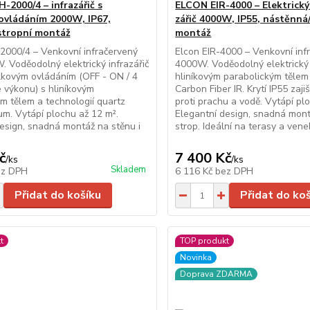
2000/4 – infrazářič s
ELCON EIR-4000 – Elektrický
ovládáním 2000W, IP67,
zářič 4000W, IP55, nástěnná
stropní montáž
montáž
2000/4 – Venkovní infračervený
Elcon EIR-4000 – Venkovní infr
. Voděodolný elektrický infrazářič
4000W. Voděodolný elektrický i
lkovým ovládáním (OFF - ON / 4
hliníkovým parabolickým tělem 
e výkonu) s hliníkovým
Carbon Fiber IR. Krytí IP55 zaj
m tělem a technologií quartz
proti prachu a vodě. Vytápí pl
μm. Vytápí plochu až 12 m².
Elegantní design, snadná mont
esign, snadná montáž na stěnu i
strop. Ideální na terasy a vene
č
7 400 Kč
/
ks
/
ks
Skladem
ez DPH
6 116 Kč
bez DPH
Přidat do košíku
Přidat do ko
t
TOP produkt
Novinka
Doprava ZDARMA