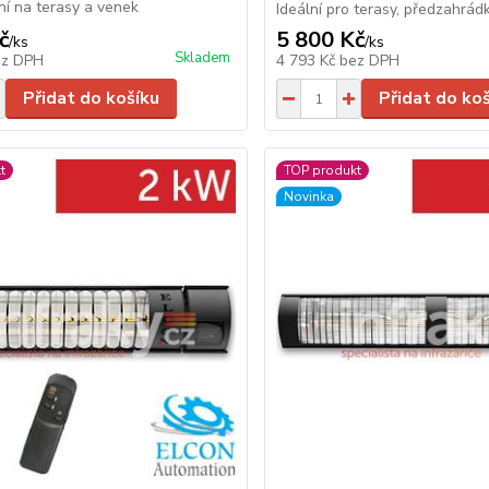
lní na terasy a venek
Ideální pro terasy, předzahrádk
č
5 800 Kč
/
ks
/
ks
Skladem
ez DPH
4 793 Kč
bez DPH
Přidat do košíku
Přidat do ko
t
TOP produkt
Novinka