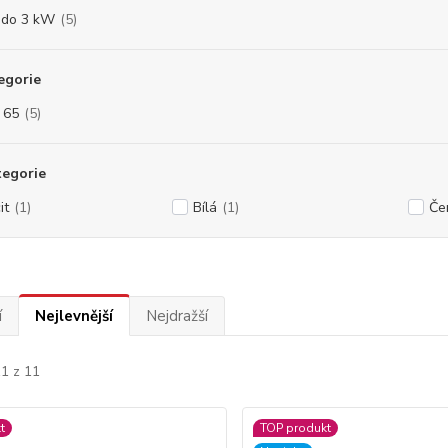
 do 3 kW
(5)
egorie
- 65
(5)
tegorie
it
(1)
Bílá
(1)
Če
í
Nejlevnější
Nejdražší
11 z 11
t
TOP produkt