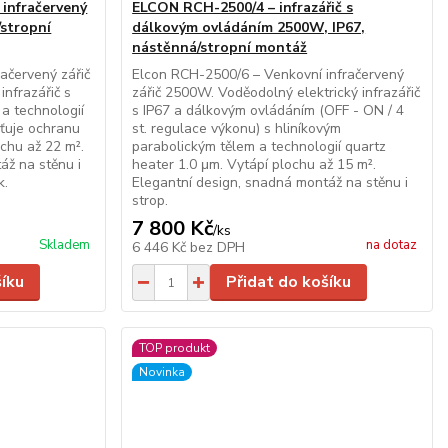
 infračervený
ELCON RCH-2500/4 – infrazářič s
/stropní
dálkovým ovládáním 2500W, IP67,
nástěnná/stropní montáž
ačervený zářič
Elcon RCH-2500/6 – Venkovní infračervený
nfrazářič s
zářič 2500W. Voděodolný elektrický infrazářič
a technologií
s IP67 a dálkovým ovládáním (OFF - ON / 4
išťuje ochranu
st. regulace výkonu) s hliníkovým
ochu až 22 m².
parabolickým tělem a technologií quartz
áž na stěnu i
heater 1.0 μm. Vytápí plochu až 15 m².
k.
Elegantní design, snadná montáž na stěnu i
strop.
7 800 Kč
/
ks
Skladem
na dotaz
6 446 Kč
bez DPH
šíku
Přidat do košíku
TOP produkt
Novinka