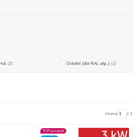
rná
(2)
Ostatní (dle RAL atp..)
(1)
strana
z 1
TOP produkt