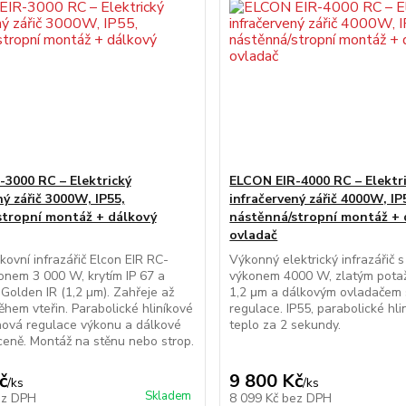
3000 RC – Elektrický
ELCON EIR-4000 RC – Elektr
ný zářič 3000W, IP55,
infračervený zářič 4000W, IP
stropní montáž + dálkový
nástěnná/stropní montáž + 
ovladač
ovní infrazářič Elcon EIR RC-
Výkonný elektrický infrazářič 
onem 3 000 W, krytím IP 67 a
výkonem 4000 W, zlatým pot
 Golden IR (1,2 µm). Zahřeje až
1,2 μm a dálkovým ovladačem 
hem vteřin. Parabolické hliníkové
regulace. IP55, parabolické hli
ňová regulace výkonu a dálkové
teplo za 2 sekundy.
ceně. Montáž na stěnu nebo strop.
č
9 800 Kč
/
ks
/
ks
Skladem
ez DPH
8 099 Kč
bez DPH