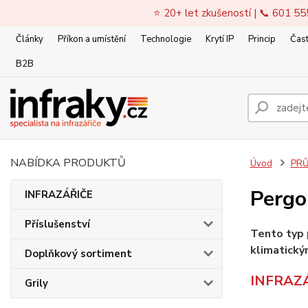
⭐ 20+ let zkušeností | 📞 601 55
Články
Příkon a umístění
Technologie
Krytí IP
Princip
Čast
B2B
NABÍDKA PRODUKTŮ
Úvod
PRŮ
Pergo
INFRAZÁŘIČE
Příslušenství
Tento typ 
klimatick
Doplňkový sortiment
INFRAZÁ
Grily