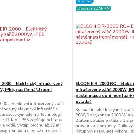
Novinka
Doprava ZDARMA
2000 – Elektrický infračervený
ELCON EIR-2000 RC – Elektr
W, IP55, nástěnná/stropní
infračervený zářič 2000W, IP
nástěnná/stropní montáž + 
ovladač
000 – Venkovní infračervený zářič
odolný elektrický infrazářič s
Kompaktní elektrický infrazáři
parabolickým tělem a technologií
2000/6 s výkonem 2000 W a kr
r IR. Krytí IP55 zajišťuje ochranu
Zlatem potažené vlákno 1,2 μ
u a vodě. Vytápí plochu až 12 m².
prostor za 2 sekundy. Dálkový
esign, snadná montáž na stěnu i
4stupňová regulace výkonu, digi