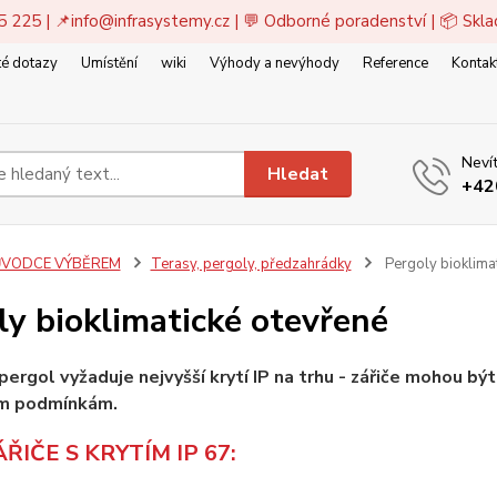
5 225 | 📌
info@infrasystemy.cz
| 💬 Odborné poradenství | 📦 Skl
é dotazy
Umístění
wiki
Výhody a nevýhody
Reference
Kontak
Nevít
Hledat
+42
VODCE VÝBĚREM
Terasy, pergoly, předzahrádky
Pergoly bioklimat
ly bioklimatické otevřené
pergol vyžaduje nejvyšší krytí IP na trhu - zářiče mohou b
ým podmínkám.
ŘIČE S KRYTÍM IP 67: