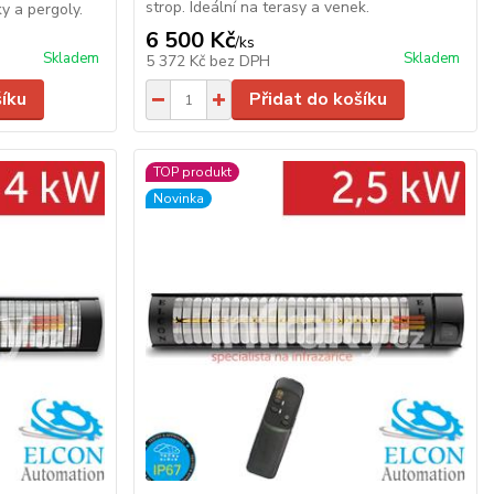
strop. Ideální na terasy a venek.
y a pergoly.
6 500 Kč
/
ks
Skladem
Skladem
5 372 Kč
bez DPH
šíku
Přidat do košíku
TOP produkt
Novinka