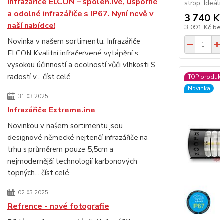
Infrazářiče ELCON – spolehlivé, úsporné
strop. Ideá
a odolné infrazářiče s IP67. Nyní nově v
3 740 K
naší nabídce!
3 091 Kč
b
Novinka v našem sortimentu: Infrazářiče
ELCON Kvalitní infračervené vytápění s
vysokou účinností a odolností vůči vlhkosti S
radostí v...
číst celé
TOP produk
Novinka
31.03.2025
Infrazářiče Extremeline
Novinkou v našem sortimentu jsou
designové německé nejtenčí infrazářiče na
trhu s průměrem pouze 5,5cm a
nejmodernější technologií karbonových
topných...
číst celé
02.03.2025
Refrence - nové fotografie