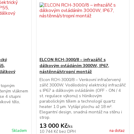
ický
ELCON RCH-3000/8 – infrazářič s
55,
dálkovým ovládáním 3000W, IP67,
dálkový
nástěnná/stropní montáž
Elcon RCH-3000/8 – Venkovní infračervený
zářič 3000W. Voděodolný elektrický infrazářič
s topným
s IP67 a dálkovým ovládáním (OFF - ON / 4
aženým vláknem
st. regulace výkonu) s hliníkovým
se 4 stupni
parabolickým tělem a technologií quartz
níkové tělo,
heater 1.0 μm. Vytápí plochu až 18 m².
Elegantní design, snadná montáž na stěnu i
strop.
13 000 Kč
/
ks
Skladem
na dotaz
10 744 Kč
bez DPH