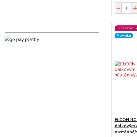
TOP produk
Novinka
ELCON RCH-
dálkovým 
nástěnná/