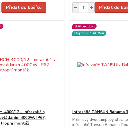
Přidat do košíku
Přidat do ko
t
TOP produkt
Doprava ZDARMA
4000/12 – infrazářič s
Infrazářič TANSUN Bahama 
ovládáním 4000W, IP67,
Prémiový dvoulampový ultra l
stropní montáž
infrazářič Tansun Bahama Dou