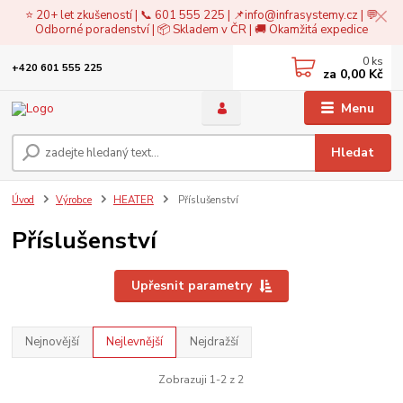
⭐ 20+ let zkušeností | 📞 601 555 225 | 📌
info@infrasystemy.cz
| 💬
Odborné poradenství | 📦 Skladem v ČR | 🚚 Okamžitá expedice
0
ks
+420 601 555 225
za
0,00 Kč
Menu
Hledat
Úvod
Výrobce
HEATER
Příslušenství
Příslušenství
Upřesnit parametry
Nejnovější
Nejlevnější
Nejdražší
Zobrazuji 1-2 z 2