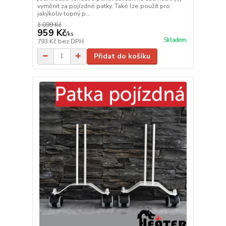
vyměnit za pojízdné patky. Také lze použít pro
jakýkoliv topný p...
1 099 Kč
959 Kč
/
ks
Skladem
793 Kč
bez DPH
Přidat do košíku