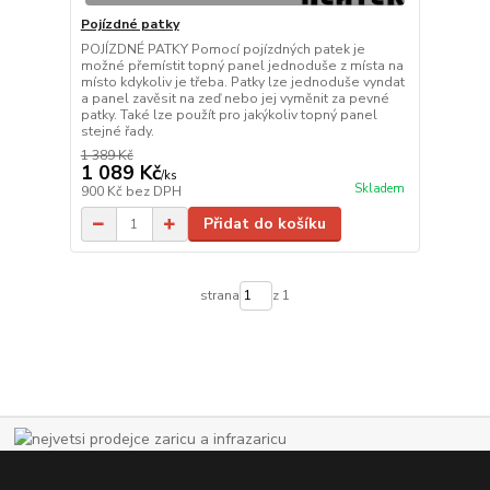
Pojízdné patky
POJÍZDNÉ PATKY Pomocí pojízdných patek je
možné přemístit topný panel jednoduše z místa na
místo kdykoliv je třeba. Patky lze jednoduše vyndat
a panel zavěsit na zeď nebo jej vyměnit za pevné
patky. Také lze použít pro jakýkoliv topný panel
stejné řady.
1 389 Kč
1 089 Kč
/
ks
Skladem
900 Kč
bez DPH
Přidat do košíku
strana
z 1