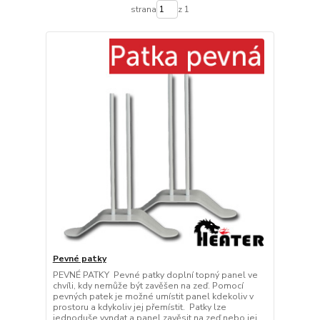
strana
z 1
Pevné patky
PEVNÉ PATKY Pevné patky doplní topný panel ve
chvíli, kdy nemůže být zavěšen na zeď. Pomocí
pevných patek je možné umístit panel kdekoliv v
prostoru a kdykoliv jej přemístit. Patky lze
jednoduše vyndat a panel zavěsit na zeď nebo jej