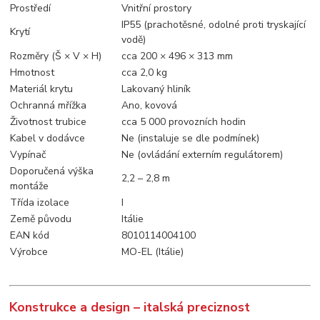
Prostředí
Vnitřní prostory
IP55 (prachotěsné, odolné proti tryskající
Krytí
vodě)
Rozměry (Š × V × H)
cca 200 × 496 × 313 mm
Hmotnost
cca 2,0 kg
Materiál krytu
Lakovaný hliník
Ochranná mřížka
Ano, kovová
Životnost trubice
cca 5 000 provozních hodin
Kabel v dodávce
Ne (instaluje se dle podmínek)
Vypínač
Ne (ovládání externím regulátorem)
Doporučená výška
2,2 – 2,8 m
montáže
Třída izolace
I
Země původu
Itálie
EAN kód
8010114004100
Výrobce
MO-EL (Itálie)
Konstrukce a design – italská preciznost