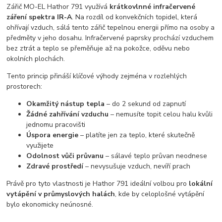
Zářič MO-EL Hathor 791 využívá
krátkovlnné infračervené
záření spektra IR-A
. Na rozdíl od konvekčních topidel, která
ohřívají vzduch, sálá tento zářič tepelnou energii přímo na osoby a
předměty v jeho dosahu. Infračervené paprsky prochází vzduchem
bez ztrát a teplo se přeměňuje až na pokožce, oděvu nebo
okolních plochách.
Tento princip přináší klíčové výhody zejména v rozlehlých
prostorech:
Okamžitý nástup tepla
– do 2 sekund od zapnutí
Žádné zahřívání vzduchu
– nemusíte topit celou halu kvůli
jednomu pracovišti
Úspora energie
– platíte jen za teplo, které skutečně
využijete
Odolnost vůči průvanu
– sálavé teplo průvan neodnese
Zdravé prostředí
– nevysušuje vzduch, nevíří prach
Právě pro tyto vlastnosti je Hathor 791 ideální volbou pro
lokální
vytápění v průmyslových halách
, kde by celoplošné vytápění
bylo ekonomicky neúnosné.