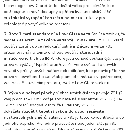
technologie Low Glare). Je to ideální volba pro scénáře, kde
potřebujete cenově dostupný a přitom kvalitní italský zářič
pro
lokální vytápění konkrétního místa
– nikoliv pro
celoplošné pokrytí velkého prostoru.
2. Rozdíl mezi standardní a Low Glare verzí
Stojí za zmínku, že
model
791 existuje také ve variantě Low Glare
(791 LG), která
používá zlaté trubice redukující oslnění. Základní verze 791
prezentovaná na tomto e-shopu používá
standardní
infračervené trubice IR-A
, které jsou cenově dostupnější, ale při
provozu vydávají typické oranžovo-červené světlo. To obvykle
nevadí v průmyslových halách nebo dílnách, kde je navíc přítomné
provozní osvětlení. Pokud však plánujete instalaci v gastronomii,
wellness či sakrálním prostoru, zvažte Low Glare variantu.
3. Výkon a pokrytí plochy
V absolutních číslech pokryje 791 (2
kW) plochu 9–12 m², což je srovnatelné s variantou 792 LG (10–
14 m²). Rozdíl spočívá v tom, že u varianty 792 LG
dokážete
rozdělit tepelný výkon do dvou nezávisle
nastavitelných směrů
, zatímco u 791 je teplo koncentrováno do
jednoho paprsku. Pro jedno pracoviště nebo jeden stůl je 791
zcela dostatečný; pro dvě oddělené zóny je praktičtější verze 792