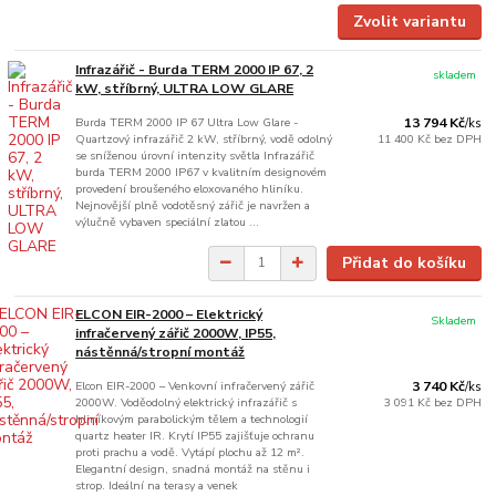
Zvolit variantu
Infrazářič - Burda TERM 2000 IP 67, 2
skladem
kW, stříbrný, ULTRA LOW GLARE
Burda TERM 2000 IP 67 Ultra Low Glare -
13 794 Kč
/
ks
Quartzový infrazářič 2 kW, stříbrný, vodě odolný
11 400 Kč
bez DPH
se sníženou úrovní intenzity světla Infrazářič
burda TERM 2000 IP67 v kvalitním designovém
provedení broušeného eloxovaného hliníku.
Nejnovější plně vodotěsný zářič je navržen a
výlučně vybaven speciální zlatou ...
Přidat do košíku
ELCON EIR-2000 – Elektrický
Skladem
infračervený zářič 2000W, IP55,
nástěnná/stropní montáž
Elcon EIR-2000 – Venkovní infračervený zářič
3 740 Kč
/
ks
2000W. Voděodolný elektrický infrazářič s
3 091 Kč
bez DPH
hliníkovým parabolickým tělem a technologií
quartz heater IR. Krytí IP55 zajišťuje ochranu
proti prachu a vodě. Vytápí plochu až 12 m².
Elegantní design, snadná montáž na stěnu i
strop. Ideální na terasy a venek