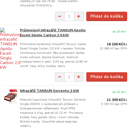
nabídce již více než 25 let. Vysoce kvalitní
infrazářiče TANSUN b...
Přidat do košíku
Průmyslový infrazářič TANSUN Apollo
do 10 dní
Excell Single Carbon 2,0 kW
Průmyslový karbonový infrazářič Tansun Apollo
16 200 Kč
/
ks
Excell Single Carbon 2,0 kW s lampou Toshiba,
13 388 Kč
bez DPH
hliníkovovu konstrukcí. Bez proudových špiček,
nízká svítivost, dlouhá životnost, možnost
instalace kolmo k zemi. 5,90 kg, pokrytí až 80 m²
uvnitř. Haly, dílny, kostely, stany.
Přidat do košíku
Infrazářič TANSUN Sorrento 2 kW
do 10 dní
Robustní quartzový infrazářič Tansun Sorrento
11 300 Kč
/
ks
Single 2000W s nastavitelným držákem a
9 339 Kč
bez DPH
širokopásmovým reflektorem. Krytí IP55,
hmotnost 3,4 kg, pokrytí až 12 m². Pro terasy,
kostely, haly, garáže, dílny i zimní zahrady.
Britská kvalita. Okamžité sálavé teplo bez
náběhu.