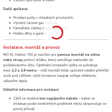
Zázemí sportovišť a šaten
Další aplikace:
Prodejní pulty v chladných prostorách
Výrobní zázemí gastronomie
Farmářské stánky (kryté prostory)
Hobby dílny a garáže
Instalace, montáž a provoz
MO-EL Hathor 791 je navržen pro
pevnou montáž na stěnu
nebo strop
pomocí držáku, který umožňuje naklonění do
požadovaného úhlu. Optimální instalační výška se pohybuje
mezi
2,2 a 2,8 metru
– nižší montáž může způsobit lokální přehřátí
osob pod zářičem, vyšší instalace naopak snižuje efektivitu
sálavého tepla.
Důležité informace pro instalaci:
Zářič se dodává
bez napájecího kabelu
– kabel se
instaluje podle konkrétních podmínek místa (doporučuje se
pevný přívod)