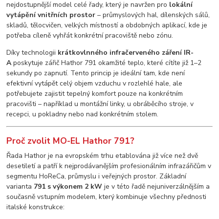
nejdostupnější model celé řady, který je navržen pro
lokální
vytápění vnitřních prostor
– průmyslových hal, dílenských sálů,
skladů, tělocvičen, velkých místností a obdobných aplikací, kde je
potřeba cíleně vyhřát konkrétní pracoviště nebo zónu.
Díky technologii
krátkovlnného infračerveného záření IR-
A
poskytuje zářič Hathor 791 okamžité teplo, které cítíte již 1–2
sekundy po zapnutí. Tento princip je ideální tam, kde není
efektivní vytápět celý objem vzduchu v rozlehlé hale, ale
potřebujete zajistit tepelný komfort pouze na konkrétním
pracovišti – například u montážní linky, u obráběcího stroje, v
recepci, u pokladny nebo nad konkrétním stolem.
Proč zvolit MO-EL Hathor 791?
Řada Hathor je na evropském trhu etablována již více než dvě
desetiletí a patří k nejprodávanějším profesionálním infrazářičům v
segmentu HoReCa, průmyslu i veřejných prostor. Základní
varianta
791 s výkonem 2 kW
je v této řadě nejuniverzálnějším a
současně vstupním modelem, který kombinuje všechny přednosti
italské konstrukce: