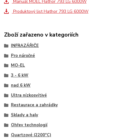
Manuál MOEL Hathor 793 LG 6000W
Produktový list Hathor 793 LG 6000W
Zboží zařazeno v kategoriích
INFRAZÁŘIČE
Pro náročné
MO-EL
3 - 6 kW
nad 6 kW
Ultra nízkosvítivé
Restaurace a zahrádky
Sklady a haly
Ohřev technologií
Quartzové (2200°C)