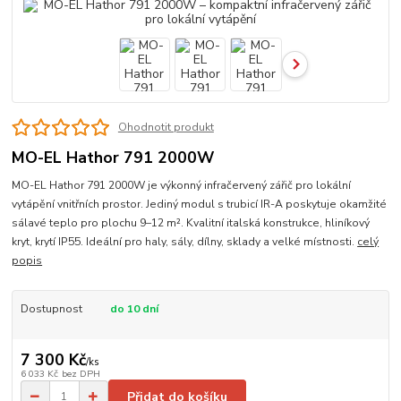
Ohodnotit produkt
MO-EL Hathor 791 2000W
MO-EL Hathor 791 2000W je výkonný infračervený zářič pro lokální
vytápění vnitřních prostor. Jediný modul s trubicí IR-A poskytuje okamžité
sálavé teplo pro plochu 9–12 m². Kvalitní italská konstrukce, hliníkový
kryt, krytí IP55. Ideální pro haly, sály, dílny, sklady a velké místnosti.
celý
popis
Dostupnost
do 10 dní
7 300 Kč
/
ks
6 033 Kč
bez DPH
Přidat do košíku