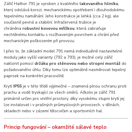
Zářič Hathor 791 je vyroben z kvalitního
lakovaného hliníku
,
který odolává korozi, mechanickému opotřebení i dlouhodobému
tepelnému namáhání. Jeho konstrukce je lehká (cca 2 kg), ale
současně pevná a stabilní. Infračervená trubice je
chráněna
robustní kovovou mřížkou
, která zabraňuje
nechtěnému kontaktu s rozžhaveným povrchem a chrání před
mechanickým poškozením při provozu.
I přes to, že základní model 791 nemá individuálně nastavitelné
moduly jako vyšší varianty (792 a 793), je možné celý zářič
naklonit pomocí
držáku pro stěnovou nebo stropní montáž
do
požadovaného úhlu. Díky tomu lze optimálně nasměrovat tepelný
paprsek na konkrétní pracoviště.
Krytí
IP55
je v této třídě výjimečné – znamená plnou ochranu proti
prachu a vodě tryskající ze všech směrů. Ačkoliv je zářič 791
primárně určen pro vnitřní prostory, díky vysokému stupni krytí jej
lze instalovat i v prašných průmyslových provozech, v dílnách,
skladech nebo v zázemí tělocvičen a sportovních hal.
Princip fungování – okamžité sálavé teplo