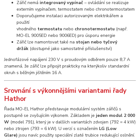
Zářič nemá
integrovaný vypínač
– ovládání se realizuje
externím vypínačem, termostatem nebo chronotermostatem
Doporučujeme instalaci autorizovaným elektrikářem a
použití
vhodného
termostatu
nebo
chronotermostatu
(např.
MO-EL 9005ED nebo 9006ED) pro úsporu energie
Zářič lze namontovat také na
stojan nebo tyčový
držák
(dostupné jako samostatné příslušenství)
Jednofázové napájení 230 V s proudovým odběrem pouze 8,7 A
znamená, že zářič lze připojit prakticky na kterýkoliv standardní
okruh s běžným jištěním 16 A.
Srovnání s výkonnějšími variantami řady
Hathor
Řada MO-EL Hathor představuje modulární systém zářičů s
postupně se zvyšujícím výkonem. Základem je
jeden modul 2 000
W
(model 791), který je v dalších variantách zdvojen (792 = 4 kW)
nebo ztrojen (793 = 6 kW). U verzí s označením
LG (Low
Glare)
jsou navíc použity speciální zlaté trubice redukující oslnění.