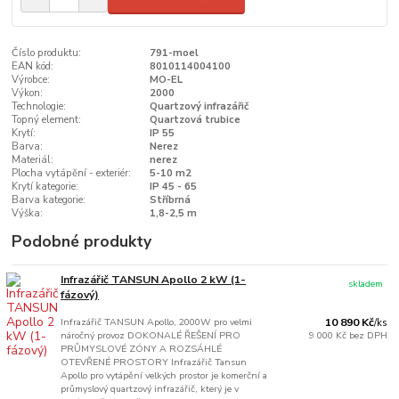
Číslo produktu:
791-moel
EAN kód:
8010114004100
Výrobce:
MO-EL
Výkon:
2000
Technologie:
Quartzový infrazářič
Topný element:
Quartzová trubice
Krytí:
IP 55
Barva:
Nerez
Materiál:
nerez
Plocha vytápění - exteriér:
5-10 m2
Krytí kategorie:
IP 45 - 65
Barva kategorie:
Stříbrná
Výška:
1,8-2,5 m
Podobné produkty
Infrazářič TANSUN Apollo 2 kW (1-
skladem
fázový)
Infrazářič TANSUN Apollo, 2000W pro velmi
10 890 Kč
/
ks
náročný provoz DOKONALÉ ŘEŠENÍ PRO
9 000 Kč
bez DPH
PRŮMYSLOVÉ ZÓNY A ROZSÁHLÉ
OTEVŘENÉ PROSTORY Infrazářič Tansun
Apollo pro vytápění velkých prostor je komerční a
průmyslový quartzový infrazářič, který je v