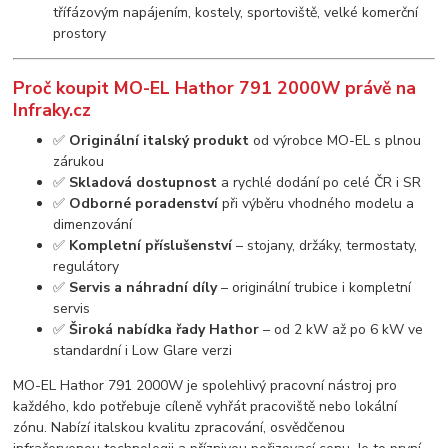
třífázovým napájením, kostely, sportoviště, velké komerční
prostory
Proč koupit MO-EL Hathor 791 2000W právě na
Infraky.cz
✅
Originální italský produkt
od výrobce MO-EL s plnou
zárukou
✅
Skladová dostupnost
a rychlé dodání po celé ČR i SR
✅
Odborné poradenství
při výběru vhodného modelu a
dimenzování
✅
Kompletní příslušenství
– stojany, držáky, termostaty,
regulátory
✅
Servis a náhradní díly
– originální trubice i kompletní
servis
✅
Široká nabídka řady Hathor
– od 2 kW až po 6 kW ve
standardní i Low Glare verzi
MO-EL Hathor 791 2000W je spolehlivý pracovní nástroj pro
každého, kdo potřebuje cíleně vyhřát pracoviště nebo lokální
zónu. Nabízí italskou kvalitu zpracování, osvědčenou