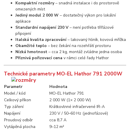
Kompaktní rozměry
– snadná instalace i do prostorově
omezených míst
Jediný modul 2 000 W
– dostatečný výkon pro lokální
aplikace
Standardní napájení 230 V
– není potřeba třífázové
připojení
Italská kvalita zpracování
– lakovaný hliník, kovová mřížka
Okamžité teplo
– bez čekání na rozehřátí prostoru
Nízká hmotnost
– cca 2 kg, montáž zvládne jedna osoba
Příznivá pořizovací cena
v rámci celé řady Hathor
Technické parametry MO-EL Hathor 791 2000W
Parametr
Hodnota
Model / kód
MO-EL Hathor 791
Celkový příkon
2 000 W (1× 2 000 W)
Typ záření
Krátkovlnné infračervené IR-A
Napájení
230 V / 50–60 Hz (jednofázové)
Proudový odběr
cca 8,7 A
Vytápěná plocha
9–12 m²