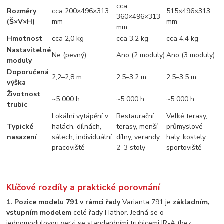
cca
Rozměry
cca 200×496×313
515×496×313
360×496×313
(Š×V×H)
mm
mm
mm
Hmotnost
cca 2,0 kg
cca 3,2 kg
cca 4,4 kg
Nastavitelné
Ne (pevný)
Ano (2 moduly)
Ano (3 moduly)
moduly
Doporučená
2,2–2,8 m
2,5–3,2 m
2,5–3,5 m
výška
Životnost
~5 000 h
~5 000 h
~5 000 h
trubic
Lokální vytápění v
Restaurační
Velké terasy,
Typické
halách, dílnách,
terasy, menší
průmyslové
nasazení
sálech, individuální
dílny, verandy,
haly, kostely,
pracoviště
2–3 stoly
sportoviště
Klíčové rozdíly a praktické porovnání
1. Pozice modelu 791 v rámci řady
Varianta 791 je
základním,
vstupním modelem
celé řady Hathor. Jedná se o
jednomodulovou verzi se standardními trubicemi IR-A (bez