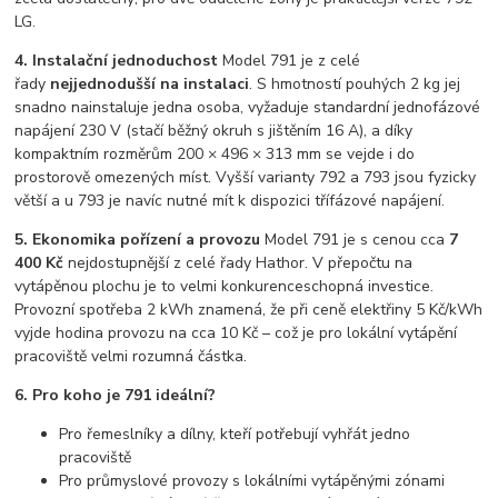
LG.
4. Instalační jednoduchost
Model 791 je z celé
řady
nejjednodušší na instalaci
. S hmotností pouhých 2 kg jej
snadno nainstaluje jedna osoba, vyžaduje standardní jednofázové
napájení 230 V (stačí běžný okruh s jištěním 16 A), a díky
kompaktním rozměrům 200 × 496 × 313 mm se vejde i do
prostorově omezených míst. Vyšší varianty 792 a 793 jsou fyzicky
větší a u 793 je navíc nutné mít k dispozici třífázové napájení.
5. Ekonomika pořízení a provozu
Model 791 je s cenou cca
7
400 Kč
nejdostupnější z celé řady Hathor. V přepočtu na
vytápěnou plochu je to velmi konkurenceschopná investice.
Provozní spotřeba 2 kWh znamená, že při ceně elektřiny 5 Kč/kWh
vyjde hodina provozu na cca 10 Kč – což je pro lokální vytápění
pracoviště velmi rozumná částka.
6. Pro koho je 791 ideální?
Pro řemeslníky a dílny, kteří potřebují vyhřát jedno
pracoviště
Pro průmyslové provozy s lokálními vytápěnými zónami