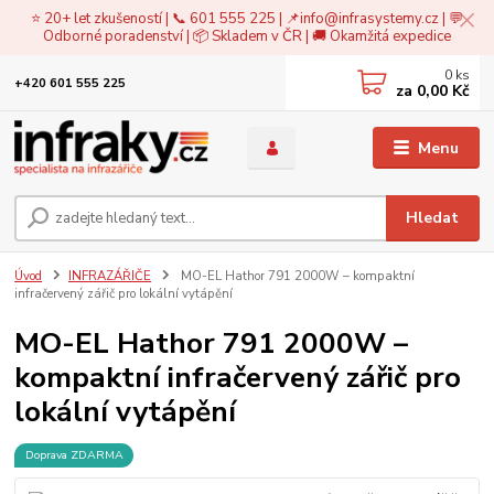
⭐ 20+ let zkušeností | 📞 601 555 225 | 📌
info@infrasystemy.cz
| 💬
Odborné poradenství | 📦 Skladem v ČR | 🚚 Okamžitá expedice
0
ks
+420 601 555 225
za
0,00 Kč
Menu
Hledat
Úvod
INFRAZÁŘIČE
MO-EL Hathor 791 2000W – kompaktní
infračervený zářič pro lokální vytápění
MO-EL Hathor 791 2000W –
kompaktní infračervený zářič pro
lokální vytápění
Doprava ZDARMA