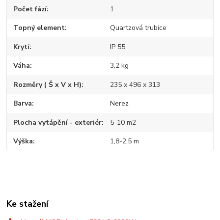
Počet fází
1
Topný element
Quartzová trubice
Krytí
IP 55
Váha
3,2 kg
Rozměry ( Š x V x H)
235 x 496 x 313
Barva
Nerez
Plocha vytápění - exteriér
5-10 m2
Výška
1,8-2,5 m
Ke stažení