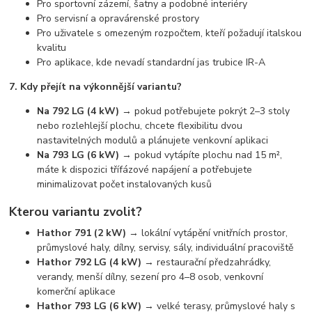
Pro sportovní zázemí, šatny a podobné interiéry
Pro servisní a opravárenské prostory
Pro uživatele s omezeným rozpočtem, kteří požadují italskou
kvalitu
Pro aplikace, kde nevadí standardní jas trubice IR-A
7. Kdy přejít na výkonnější variantu?
Na 792 LG (4 kW)
→ pokud potřebujete pokrýt 2–3 stoly
nebo rozlehlejší plochu, chcete flexibilitu dvou
nastavitelných modulů a plánujete venkovní aplikaci
Na 793 LG (6 kW)
→ pokud vytápíte plochu nad 15 m²,
máte k dispozici třífázové napájení a potřebujete
minimalizovat počet instalovaných kusů
Kterou variantu zvolit?
Hathor 791 (2 kW)
→ lokální vytápění vnitřních prostor,
průmyslové haly, dílny, servisy, sály, individuální pracoviště
Hathor 792 LG (4 kW)
→ restaurační předzahrádky,
verandy, menší dílny, sezení pro 4–8 osob, venkovní
komerční aplikace
Hathor 793 LG (6 kW)
→ velké terasy, průmyslové haly s