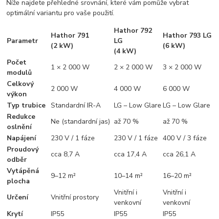
Níže najdete přehledné srovnání, které vám pomůže vybrat
optimální variantu pro vaše použití.
Hathor 792
Hathor 791
Hathor 793 LG
Parametr
LG
(2 kW)
(6 kW)
(4 kW)
Počet
1 × 2 000 W
2 × 2 000 W
3 × 2 000 W
modulů
Celkový
2 000 W
4 000 W
6 000 W
výkon
Typ trubice
Standardní IR-A
LG – Low Glare
LG – Low Glare
Redukce
Ne (standardní jas)
až 70 %
až 70 %
oslnění
Napájení
230 V / 1 fáze
230 V / 1 fáze
400 V / 3 fáze
Proudový
cca 8,7 A
cca 17,4 A
cca 26,1 A
odběr
Vytápěná
9–12 m²
10–14 m²
16–20 m²
plocha
Vnitřní i
Vnitřní i
Určení
Vnitřní prostory
venkovní
venkovní
Krytí
IP55
IP55
IP55