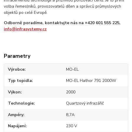
infračervenou technologii a příznivou pořizovací cenu. Je to první
volba řemeslníků, provozovatelů dílen a správců průmyslových
objektů po celé Evropě.
Odborně poradíme, kontaktujte nás na +420 601 555 225,
info@infrasystemy.cz
Parametry
Výrobce
MO-EL
Typ topidla
MO-EL Hathor 791 2000W
Výkon
2000
Technologie
Quartzový infrazářič
Ampéry
8,7A
Napájení
230 V