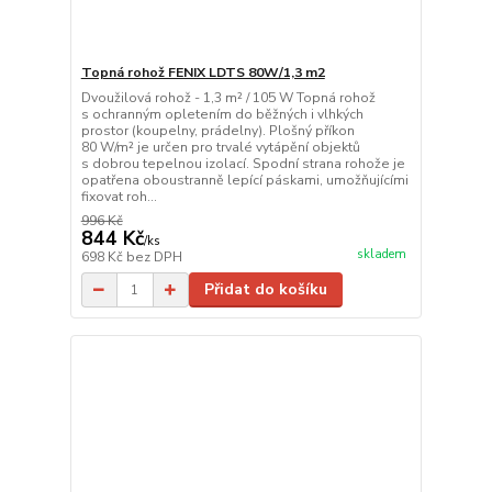
Topná rohož FENIX LDTS 80W/1,3 m2
Dvoužilová rohož - 1,3 m² / 105 W Topná rohož
s ochranným opletením do běžných i vlhkých
prostor (koupelny, prádelny). Plošný příkon
80 W/m² je určen pro trvalé vytápění objektů
s dobrou tepelnou izolací. Spodní strana rohože je
opatřena oboustranně lepící páskami, umožňujícími
fixovat roh...
996 Kč
844 Kč
/
ks
skladem
698 Kč
bez DPH
Přidat do košíku