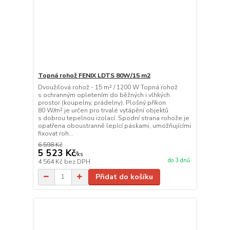
Topná rohož FENIX LDTS 80W/15 m2
Dvoužilová rohož - 15 m² / 1200 W Topná rohož
s ochranným opletením do běžných i vlhkých
prostor (koupelny, prádelny). Plošný příkon
80 W/m² je určen pro trvalé vytápění objektů
s dobrou tepelnou izolací. Spodní strana rohože je
opatřena oboustranně lepící páskami, umožňujícími
fixovat roh...
6 598 Kč
5 523 Kč
/
ks
do 3 dnů
4 564 Kč
bez DPH
Přidat do košíku