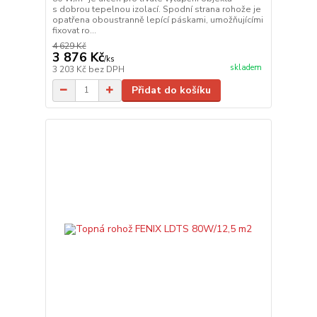
s dobrou tepelnou izolací. Spodní strana rohože je
opatřena oboustranně lepící páskami, umožňujícími
fixovat ro...
4 629 Kč
3 876 Kč
/
ks
skladem
3 203 Kč
bez DPH
Přidat do košíku