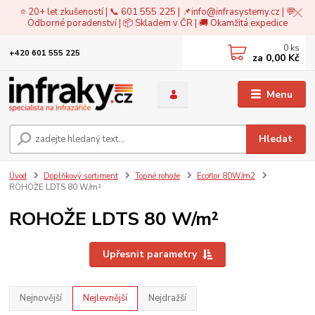
⭐ 20+ let zkušeností | 📞 601 555 225 | 📌
info@infrasystemy.cz
| 💬
Odborné poradenství | 📦 Skladem v ČR | 🚚 Okamžitá expedice
0
ks
+420 601 555 225
za
0,00 Kč
Menu
Hledat
Úvod
Doplňkový sortiment
Topné rohože
Ecoflor 80W/m2
ROHOŽE LDTS 80 W/m²
ROHOŽE LDTS 80 W/m²
Upřesnit parametry
Nejnovější
Nejlevnější
Nejdražší