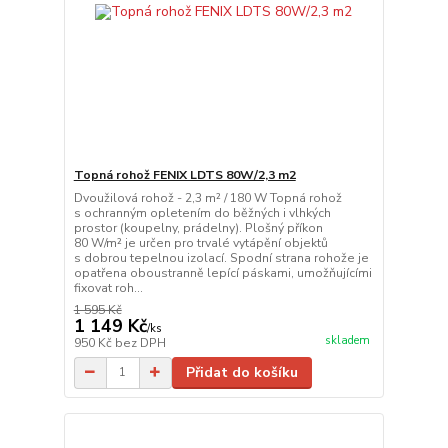
Topná rohož FENIX LDTS 80W/2,3 m2
Dvoužilová rohož - 2,3 m² / 180 W Topná rohož
s ochranným opletením do běžných i vlhkých
prostor (koupelny, prádelny). Plošný příkon
80 W/m² je určen pro trvalé vytápění objektů
s dobrou tepelnou izolací. Spodní strana rohože je
opatřena oboustranně lepící páskami, umožňujícími
fixovat roh...
1 595 Kč
1 149 Kč
/
ks
skladem
950 Kč
bez DPH
Přidat do košíku