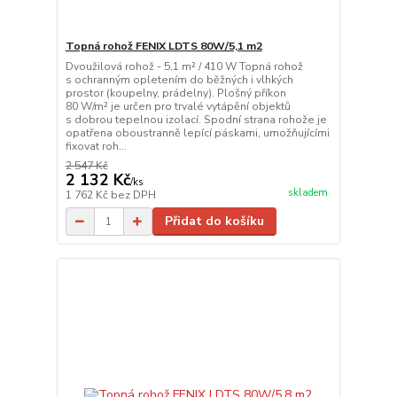
Topná rohož FENIX LDTS 80W/5,1 m2
Dvoužilová rohož - 5,1 m² / 410 W Topná rohož
s ochranným opletením do běžných i vlhkých
prostor (koupelny, prádelny). Plošný příkon
80 W/m² je určen pro trvalé vytápění objektů
s dobrou tepelnou izolací. Spodní strana rohože je
opatřena oboustranně lepící páskami, umožňujícími
fixovat roh...
2 547 Kč
2 132 Kč
/
ks
skladem
1 762 Kč
bez DPH
Přidat do košíku