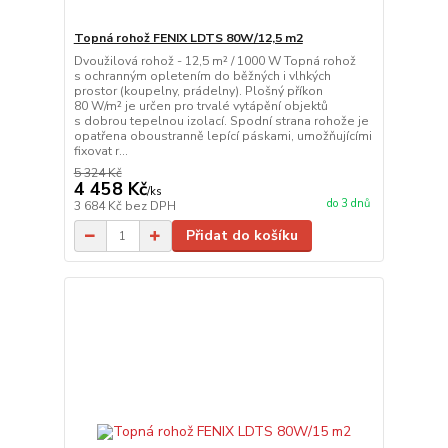
Topná rohož FENIX LDTS 80W/12,5 m2
Dvoužilová rohož - 12,5 m² / 1000 W Topná rohož
s ochranným opletením do běžných i vlhkých
prostor (koupelny, prádelny). Plošný příkon
80 W/m² je určen pro trvalé vytápění objektů
s dobrou tepelnou izolací. Spodní strana rohože je
opatřena oboustranně lepící páskami, umožňujícími
fixovat r...
5 324 Kč
4 458 Kč
/
ks
do 3 dnů
3 684 Kč
bez DPH
Přidat do košíku