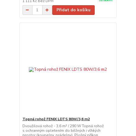
skladem
1 111 Kč
bez DPH
Přidat do košíku
Topná rohož FENIX LDTS 80W/3,6 m2
Dvoužilová rohož - 3,6 m² / 290 W Topná rohož
s ochranným opletením do běžných i vlhkých
prostor (koupelny, prádelny). Plošný příkon