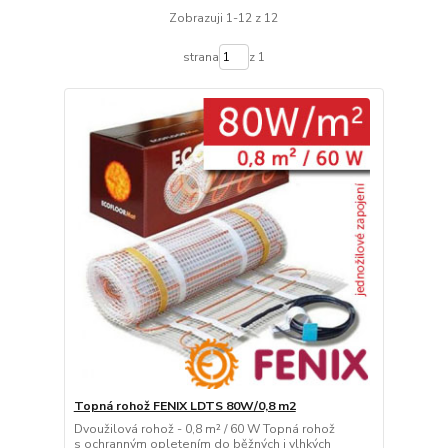
Zobrazuji 1-12 z 12
strana
z 1
Topná rohož FENIX LDTS 80W/0,8 m2
Dvoužilová rohož - 0,8 m² / 60 W Topná rohož
s ochranným opletením do běžných i vlhkých