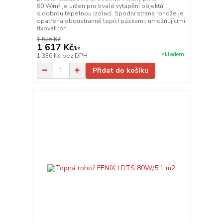
80 W/m² je určen pro trvalé vytápění objektů
s dobrou tepelnou izolací. Spodní strana rohože je
opatřena oboustranně lepící páskami, umožňujícími
fixovat roh...
1 526 Kč
1 617 Kč
/
ks
skladem
1 336 Kč
bez DPH
Přidat do košíku