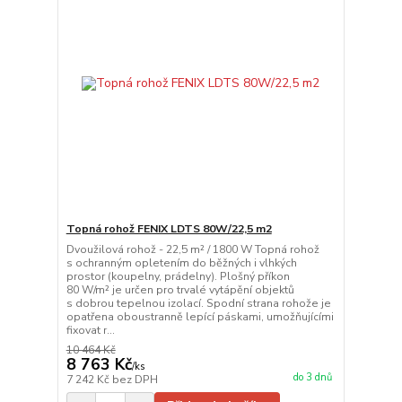
Topná rohož FENIX LDTS 80W/22,5 m2
Dvoužilová rohož - 22,5 m² / 1800 W Topná rohož
s ochranným opletením do běžných i vlhkých
prostor (koupelny, prádelny). Plošný příkon
80 W/m² je určen pro trvalé vytápění objektů
s dobrou tepelnou izolací. Spodní strana rohože je
opatřena oboustranně lepící páskami, umožňujícími
fixovat r...
10 464 Kč
8 763 Kč
/
ks
do 3 dnů
7 242 Kč
bez DPH