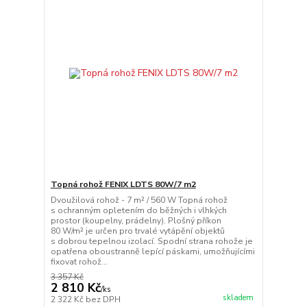
Topná rohož FENIX LDTS 80W/7 m2
Dvoužilová rohož - 7 m² / 560 W Topná rohož
s ochranným opletením do běžných i vlhkých
prostor (koupelny, prádelny). Plošný příkon
80 W/m² je určen pro trvalé vytápění objektů
s dobrou tepelnou izolací. Spodní strana rohože je
opatřena oboustranně lepící páskami, umožňujícími
fixovat rohož...
3 357 Kč
2 810 Kč
/
ks
skladem
2 322 Kč
bez DPH