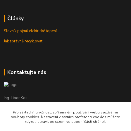
Články
Slovník pojmů elektrické topení
Jak správně recyklovat
Kontaktujte nás
Ing. Libor Kos
+420 601 555 225
(Po-Pá: 8-17:00 hod.)
Pro základní funkčnost, zpříjemnění používání webu využíváme
soubory cookies. Nastavení vlastních preferencí cookies můžete
info@infrasystemy.cz
kdykoli upravit odkazem ve spodní části stránek.