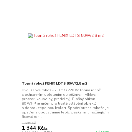
Topná rohož FENIX LDTS 80W/2,8 m2
Dvoužilová rohož - 2,8 m² / 220 W Topná rohož
s ochranným opletením do běžných i vlhkých
prostor (koupelny, prádelny). Plošný příkon
80 W/m² je určen pro trvalé vytápění objektů
s dobrou tepelnou izolací. Spodní strana rohože je
opatřena oboustranně lepící páskami, umožňujícími
fixovat roh...
1 595 Kč
1 344 Kč
/
ks