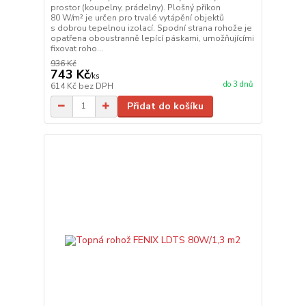
prostor (koupelny, prádelny). Plošný příkon
80 W/m² je určen pro trvalé vytápění objektů
s dobrou tepelnou izolací. Spodní strana rohože je
opatřena oboustranně lepící páskami, umožňujícími
fixovat roho...
936 Kč
743 Kč
/
ks
do 3 dnů
614 Kč
bez DPH
Přidat do košíku