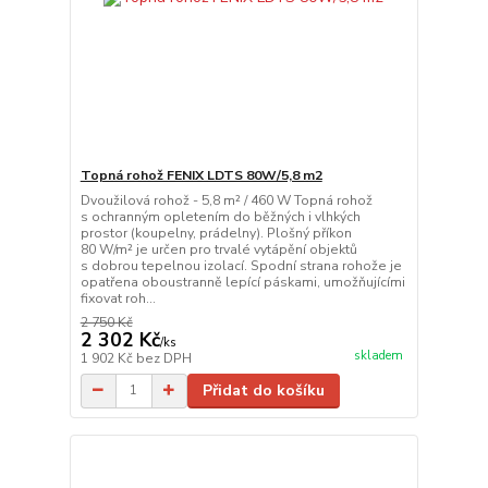
Topná rohož FENIX LDTS 80W/5,8 m2
Dvoužilová rohož - 5,8 m² / 460 W Topná rohož
s ochranným opletením do běžných i vlhkých
prostor (koupelny, prádelny). Plošný příkon
80 W/m² je určen pro trvalé vytápění objektů
s dobrou tepelnou izolací. Spodní strana rohože je
opatřena oboustranně lepící páskami, umožňujícími
fixovat roh...
2 750 Kč
2 302 Kč
/
ks
skladem
1 902 Kč
bez DPH
Přidat do košíku