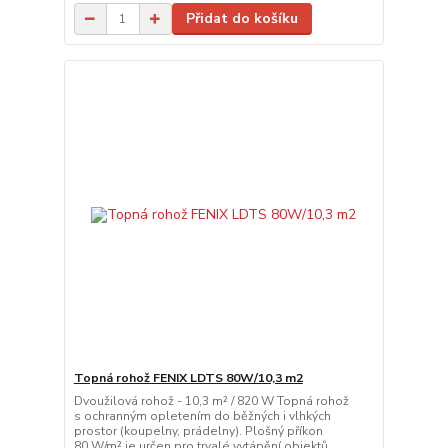
Přidat do košíku
Topná rohož FENIX LDTS 80W/10,3 m2
Dvoužilová rohož - 10,3 m² / 820 W Topná rohož
s ochranným opletením do běžných i vlhkých
prostor (koupelny, prádelny). Plošný příkon
80 W/m² je určen pro trvalé vytápění objektů