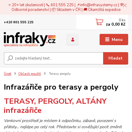
⭐ 20+ let zkušeností | 📞 601 555 225 | 📌
info@infrasystemy.cz
| 💬
Odborné poradenství | 📦 Skladem v ČR | 🚚 Okamžitá expedice
0
ks
+420 601 555 225
za
0,00 Kč
Menu
Hledat
Úvod
Oblasti použití
Terasy pergoly
Infrazářiče pro terasy a pergoly
TERASY, PERGOLY, ALTÁNY
infrazářiče
Venkovní prostředí je místem k odpočinku, zábavě, posezení s
přátely... nejlépe po celý rok. Představte si osvěžující pocit změnit