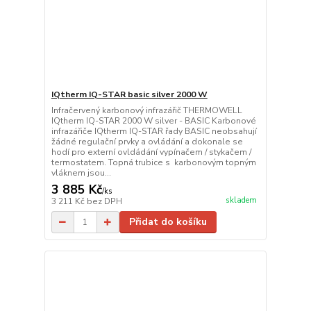
IQtherm IQ-STAR basic silver 2000 W
Infračervený karbonový infrazářič THERMOWELL
IQtherm IQ-STAR 2000 W silver - BASIC Karbonové
infrazářiče IQtherm IQ-STAR řady BASIC neobsahují
žádné regulační prvky a ovládání a dokonale se
hodí pro externí ovldádání vypínačem / stykačem /
termostatem. Topná trubice s karbonovým topným
vláknem jsou...
3 885 Kč
/
ks
skladem
3 211 Kč
bez DPH
Přidat do košíku