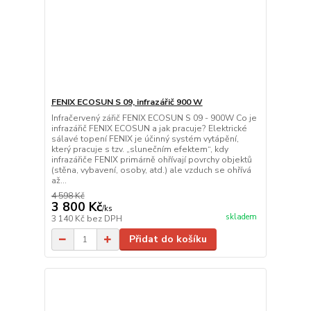
FENIX ECOSUN S 09, infrazářič 900 W
Infračervený zářič FENIX ECOSUN S 09 - 900W Co je
infrazářič FENIX ECOSUN a jak pracuje? Elektrické
sálavé topení FENIX je účinný systém vytápění,
který pracuje s tzv. „slunečním efektem“, kdy
infrazářiče FENIX primárně ohřívají povrchy objektů
(stěna, vybavení, osoby, atd.) ale vzduch se ohřívá
až...
4 598 Kč
3 800 Kč
/
ks
skladem
3 140 Kč
bez DPH
Přidat do košíku