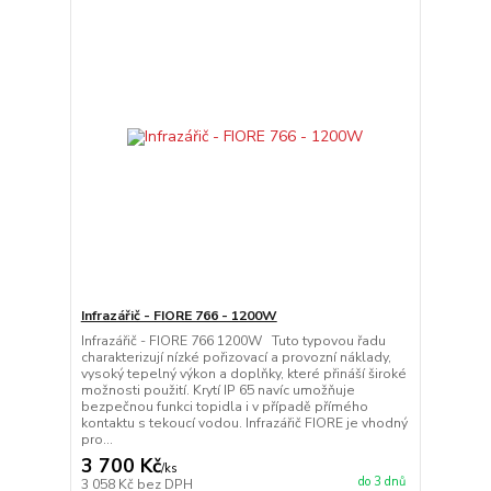
Infrazářič - FIORE 766 - 1200W
Infrazářič - FIORE 766 1200W Tuto typovou řadu
charakterizují nízké pořizovací a provozní náklady,
vysoký tepelný výkon a doplňky, které přináší široké
možnosti použití. Krytí IP 65 navíc umožňuje
bezpečnou funkci topidla i v případě přímého
kontaktu s tekoucí vodou. Infrazářič FIORE je vhodný
pro...
3 700 Kč
/
ks
do 3 dnů
3 058 Kč
bez DPH