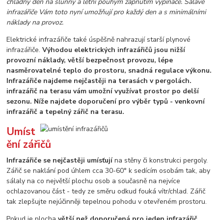
chladný den na slunný a letní pouhým zapnutím vypínače. Sálavé
infrazářiče Vám toto nyní umožňují pro každý den a s minimálními
náklady na provoz.
Elektrické infrazářiče také úspěšně nahrazují starší plynové
infrazářiče.
Výhodou elektrických infrazářičů jsou nižší
provozní náklady, větší bezpečnost provozu, lépe
nasměrovatelné teplo do prostoru, snadná regulace výkonu.
Infrazářiče najdeme nejčastěji na terasách v pergolách.
infrazářič na terasu vám umožní využívat prostor po delší
sezonu. Níže najdete doporučení pro výběr typů - venkovní
infrazářič a tepelný zářič na terasu.
Umíst
ění zářičů
Infrazářiče se nejčastěji umísťují
na stěny či konstrukci pergoly.
Zářič se naklání pod úhlem cca 30-60° k sedícím osobám tak, aby
sálaly na co největší plochu osob a současně na nejvíce
ochlazovanou část - tedy ze směru odkud fouká vítr/chlad. Zářič
tak zlepšujte nejúčinněji tepelnou pohodu v otevřeném prostoru.
Pokud je plocha
větší než doporučená pro jeden infrazářič,