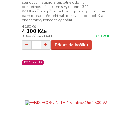
stěnovou instalaci s teplotně odolným
bezpečnostním sklem s výkonem 1300
W. Okamžité a přímé sálavé teplo, kdy není nutné
daný prostor předehřívat, poskytuje pohodlný a
ekonomický koncept vytápění.
4 190 Kč
4 100 Kč
/
ks
skladem
3 388 Kč
bez DPH
Přidat do košíku
TOP produkt