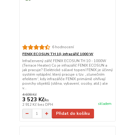
6 hodnocení
FENIX ECOSUN TH 10, infrazářič 1000 W
Infračervený zářič FENIX ECOSUN TH 10 - 1000W
(Terrace Heater) Co je infrazářič FENIX ECOSUN a
jak pracuje? Elektrické sálavé topení FENIX je účinný
systém vytápění, který pracuje s tzv. „slunečním
efektem“, kdy infrazářiče FENIX primárně ohřívají
povrchy objektů (stěna, vybavení, osoby, atd.) ale
v...
4 698 Kč
3 523 Kč
/
ks
skladem
2 912 Kč
bez DPH
Přidat do košíku