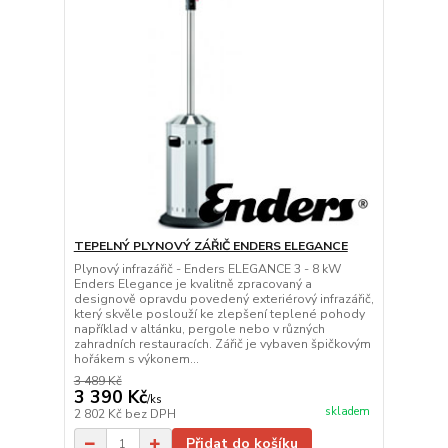
TEPELNÝ PLYNOVÝ ZÁŘIČ ENDERS ELEGANCE
Plynový infrazářič - Enders ELEGANCE 3 - 8 kW
Enders Elegance je kvalitně zpracovaný a
designově opravdu povedený exteriérový infrazářič,
který skvěle poslouží ke zlepšení teplené pohody
například v altánku, pergole nebo v různých
zahradních restauracích. Zářič je vybaven špičkovým
hořákem s výkonem...
3 489 Kč
3 390 Kč
/
ks
skladem
2 802 Kč
bez DPH
Přidat do košíku