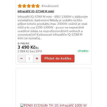
4 hodnocení
Infrazářič IQ-STAR M mini
Infrazářič IQ-STAR M mini - 650 / 1300W s dálkovým
ovladačem, karbonový Někdy je uváděn na trhu
příkon tohoto produktu max. 2000W, reálně je však
nižší a to cca 1200-1300W - pozor na nepravdivě
uváděné údaje na neprofesionálních webech a
srovnávačích! Karbonové infrazářiče IQ-STAR M
mini se vyznačuj...
3 741 Kč
3 490 Kč
/
ks
skladem
2 884 Kč
bez DPH
Přidat do košíku