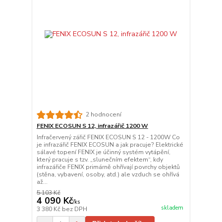
2 hodnocení
FENIX ECOSUN S 12, infrazářič 1200 W
Infračervený zářič FENIX ECOSUN S 12 - 1200W Co
je infrazářič FENIX ECOSUN a jak pracuje? Elektrické
sálavé topení FENIX je účinný systém vytápění,
který pracuje s tzv. „slunečním efektem“, kdy
infrazářiče FENIX primárně ohřívají povrchy objektů
(stěna, vybavení, osoby, atd.) ale vzduch se ohřívá
až...
5 103 Kč
4 090 Kč
/
ks
skladem
3 380 Kč
bez DPH