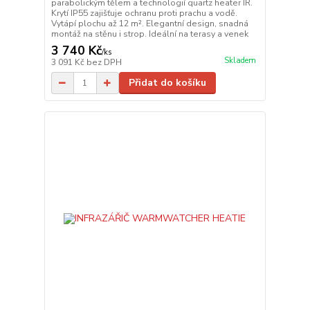
parabolickým tělem a technologií quartz heater IR.
Krytí IP55 zajišťuje ochranu proti prachu a vodě.
Vytápí plochu až 12 m². Elegantní design, snadná
montáž na stěnu i strop. Ideální na terasy a venek
3 740 Kč
/
ks
Skladem
3 091 Kč
bez DPH
Přidat do košíku