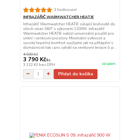
3 hodnocení
INFRAZÁŘIČ WARMWATCHER HEATIE
Infrazářič Warmwatcher HEATIE sálající kruhovitě do
všech stran 360° s výkonem 1200W Infrazářič
Warmwatcher HEATIE nabízí univerzální použití pro
vnitní i venkovní prostory. Minimální svítivost a
vysoký tepelný komfort využijete jak na přitápění v
domácnosti tak i pro zahátí na venkovní terase či p...
4 590 Kč
3 790 Kč
/
ks
skladem
3 132 Kč
bez DPH
Přidat do košíku