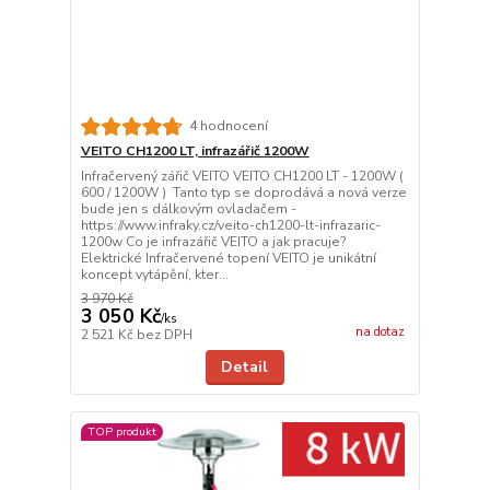
4 hodnocení
VEITO CH1200 LT, infrazářič 1200W
Infračervený zářič VEITO VEITO CH1200 LT - 1200W (
600 / 1200W ) Tanto typ se doprodává a nová verze
bude jen s dálkovým ovladačem -
https://www.infraky.cz/veito-ch1200-lt-infrazaric-
1200w Co je infrazářič VEITO a jak pracuje?
Elektrické Infračervené topení VEITO je unikátní
koncept vytápění, kter...
3 970 Kč
3 050 Kč
/
ks
na dotaz
2 521 Kč
bez DPH
Detail
TOP produkt