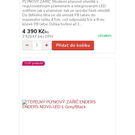
PLYNOVÝ ZÁŘIČ Moderní plynové ohniště s
regulovatelným plamenem a integrovaným LED
světlem jak u plamene, tak ve spodní části ohniště.
Do štíhlého těla se dá umístit PB lahev do
maximální výšky 47cm, což odpovídá 5-ti a 8-mi
kilové PB lahvi. Délka hoření až 1...
4 390 Kč
/
ks
skladem
3 628 Kč
bez DPH
Přidat do košíku
TOP produkt