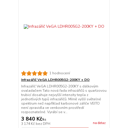
1 hodnocení
Infrazářič VeGA LDHR005G2-200KY + DO
Infrazářič VeGA LDHR005G2-200KY s dálkovým
ovaladačem Tato nová řada infrazářičů s quartzovou
trubicí dosahuje nejvyšší intenzity tepla z
jednotlivých typů infrazářičů. Mírně vyšší světelné
spektrum než například karbonové zářiče VEITO
není zpravidla ve venkovním prostředí
rozpoznatelné. Vyrábí se v...
3 840 Kč
/
ks
na dotaz
3 174 Kč
bez DPH