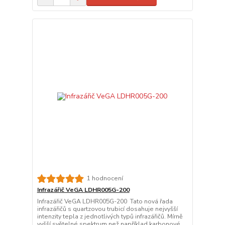
1 hodnocení
Infrazářič VeGA LDHR005G-200
Infrazářič VeGA LDHR005G-200 Tato nová řada
infrazářičů s quartzovou trubicí dosahuje nejvyšší
intenzity tepla z jednotlivých typů infrazářičů. Mírně
vyšší světelné spektrum než například karbonové