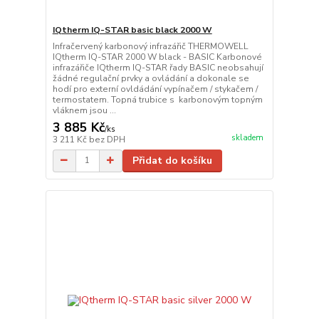
IQtherm IQ-STAR basic black 2000 W
Infračervený karbonový infrazářič THERMOWELL
IQtherm IQ-STAR 2000 W black - BASIC Karbonové
infrazářiče IQtherm IQ-STAR řady BASIC neobsahují
žádné regulační prvky a ovládání a dokonale se
hodí pro externí ovldádání vypínačem / stykačem /
termostatem. Topná trubice s karbonovým topným
vláknem jsou ...
3 885 Kč
/
ks
skladem
3 211 Kč
bez DPH
Přidat do košíku