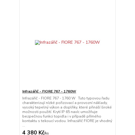
Infrazářič - FIORE 767 - 1760W
Infrazářič - FIORE 767 - 1760 W Tuto typovou řadu
charakterizují nízké pořizovací a provozní náklady,
vysoký tepelný výkon a doplňky, které přináší široké
možnosti použití. Krytí IP 65 navíc umožňuje
bezpečnou funkci topidla i v případě přímého
kontaktu s tekoucí vodou. Infrazářič FIORE je vhodný
...
4 380 Kč
/
ks