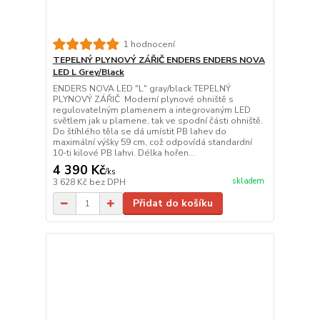
1 hodnocení
TEPELNÝ PLYNOVÝ ZÁŘIČ ENDERS ENDERS NOVA
LED L Grey/Black
ENDERS NOVA LED "L" gray/black TEPELNÝ
PLYNOVÝ ZÁŘIČ Moderní plynové ohniště s
regulovatelným plamenem a integrovaným LED
světlem jak u plamene, tak ve spodní části ohniště.
Do štíhlého těla se dá umístit PB lahev do
maximální výšky 59 cm, což odpovídá standardní
10-ti kilové PB lahvi. Délka hořen...
4 390 Kč
/
ks
skladem
3 628 Kč
bez DPH
Přidat do košíku