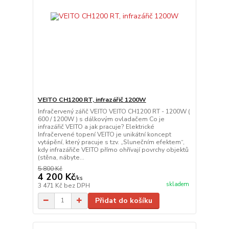
VEITO CH1200 RT, infrazářič 1200W
Infračervený zářič VEITO VEITO CH1200 RT - 1200W (
600 / 1200W ) s dálkovým ovladačem Co je
infrazářič VEITO a jak pracuje? Elektrické
Infračervené topení VEITO je unikátní koncept
vytápění, který pracuje s tzv. „Slunečním efektem“,
kdy infrazářiče VEITO přímo ohřívají povrchy objektů
(stěna, nábyte...
5 800 Kč
4 200 Kč
/
ks
skladem
3 471 Kč
bez DPH
Přidat do košíku