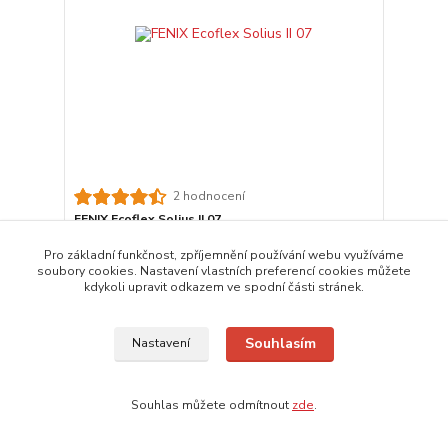
2 hodnocení
FENIX Ecoflex Solius II 07
Sálavý konvektor SOLIUS II. 07 750 W Sálavé
Pro základní funkčnost, zpříjemnění používání webu využíváme
konvektory Solius II. jsou opatřeny digitálním
soubory cookies. Nastavení vlastních preferencí cookies můžete
termostatem s týdenním programem a funkcí
kdykoli upravit odkazem ve spodní části stránek.
adaptivně řízeného spouštění, termostat je však
možné přepnout také do manuálního režimu.
5 393 Kč
4 399 Kč
Souhlasím
/
ks
Nastavení
Není skladem
3 636 Kč
bez DPH
Přidat do košíku
Souhlas můžete odmítnout
zde
.