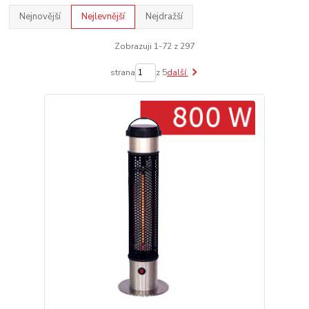
Nejnovější
Nejlevnější
Nejdražší
Zobrazuji 1-72 z 297
strana
z 5
další