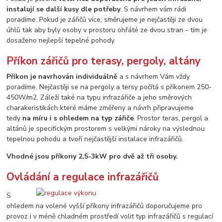
instalují se další kusy dle potřeby
. S návrhem vám rádi
poradíme. Pokud je zářičů více, směrujeme je nejčastěji ze dvou
úhlů tak aby byly osoby v prostoru ohřáté ze dvou stran - tím je
dosaženo nejlepší tepelné pohody.
Příkon zářičů pro terasy, pergoly, altány
Příkon je navrhován individuálně
a s návrhem Vám vždy
poradíme. Nejčastěji se na pergoly a tersy počítá s příkonem 250-
450W/m2. Záleží také na typu infrazářiče a jeho směrových
charakeristikách které máme změřeny a návrh připravujeme
tedy
na míru i s ohledem na typ zářiče
. Prostor teras, pergol a
altánů je specifickým prostorem s velkými nároky na výslednou
tepelnou pohodu a tvoří nejčastější instalace infrazářičů.
Vhodné jsou příkony 2,5-3kW pro dvě až tři osoby.
Ovládání a regulace infrazářičů
S
ohledem na volené vyšší příkony infrazářičů doporučujeme pro
provoz i v méně chladném prostředí volit typ infrazářičů s regulací