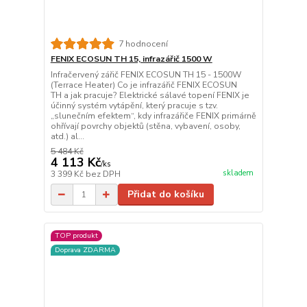
7 hodnocení
FENIX ECOSUN TH 15, infrazářič 1500 W
Infračervený zářič FENIX ECOSUN TH 15 - 1500W
(Terrace Heater) Co je infrazářič FENIX ECOSUN
TH a jak pracuje? Elektrické sálavé topení FENIX je
účinný systém vytápění, který pracuje s tzv.
„slunečním efektem“, kdy infrazářiče FENIX primárně
ohřívají povrchy objektů (stěna, vybavení, osoby,
atd.) al...
5 484 Kč
4 113 Kč
/
ks
skladem
3 399 Kč
bez DPH
Přidat do košíku
TOP produkt
Doprava ZDARMA