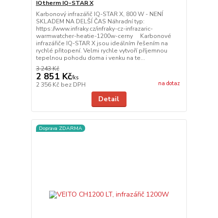
IQtherm IQ-STAR X
Karbonový infrazářič IQ-STAR X, 800 W - NENÍ
SKLADEM NA DELŠÍ ČAS Náhradní typ:
https://www.infraky.cz/infraky-cz-infrazaric-
warmwatcher-heatie-1200w-cerny Karbonové
infrazářiče IQ-STAR X jsou ideálním řešením na
rychlé přitopení. Velmi rychle vytvoří příjemnou
tepelnou pohodu doma i venku na te...
3 243 Kč
2 851 Kč
/
ks
na dotaz
2 356 Kč
bez DPH
Detail
Doprava ZDARMA