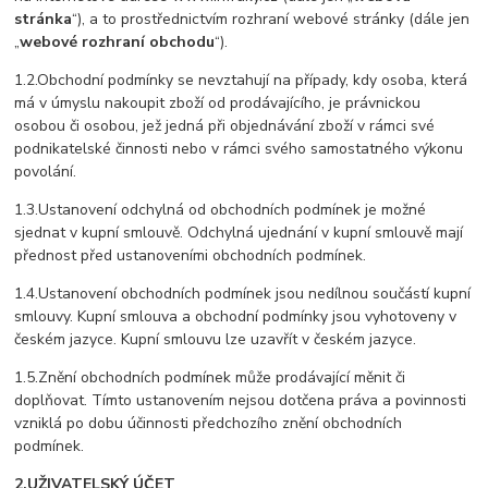
stránka
“), a to prostřednictvím rozhraní webové stránky (dále jen
„
webové rozhraní obchodu
“).
1.2.Obchodní podmínky se nevztahují na případy, kdy osoba, která
má v úmyslu nakoupit zboží od prodávajícího, je právnickou
osobou či osobou, jež jedná při objednávání zboží v rámci své
podnikatelské činnosti nebo v rámci svého samostatného výkonu
povolání.
1.3.Ustanovení odchylná od obchodních podmínek je možné
sjednat v kupní smlouvě. Odchylná ujednání v kupní smlouvě mají
přednost před ustanoveními obchodních podmínek.
1.4.Ustanovení obchodních podmínek jsou nedílnou součástí kupní
smlouvy. Kupní smlouva a obchodní podmínky jsou vyhotoveny v
českém jazyce. Kupní smlouvu lze uzavřít v českém jazyce.
1.5.Znění obchodních podmínek může prodávající měnit či
doplňovat. Tímto ustanovením nejsou dotčena práva a povinnosti
vzniklá po dobu účinnosti předchozího znění obchodních
podmínek.
2.UŽIVATELSKÝ ÚČET