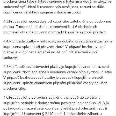
prodávajícímu také náklady spojené s balením a dodáním zboží ve
smluvené výši. Není-li uvedeno výslovně jinak, rozumí se dále
kupní cenou i náklady spojené s dodáním zboží.
4.3.Prodávající nepožaduje od kupujícího zálohu či jinou obdobnou
platbu.
Tímto není dotčeno ustanovení čl. 4.6 obchodních
podmínek ohledně povinnosti uhradit kupní cenu zboží předem.
4.4.V případě platby v hotovosti, na dobírku či ve výdejně zásilek je
kupní cena splatná při převzetí zboží. V případě bezhotovostní
platby je kupní cena splatná do 14 dnů od uzavření kupní
smlouvy.
4.5.V případě bezhotovostní platby je kupující povinen uhrazovat
kupní cenu zboží společně s uvedením variabilního symbolu platby.
V případě bezhotovostní platby je závazek kupujícího uhradit
kupní cenu splněn okamžikem připsání příslušné částky na účet
prodávajícího.
4.6.Prodávající je oprávněn, zejména v případě, že ze strany
kupujícího nedojde k dodatečnému potvrzení objednávky (čl. 3.6),
požadovat uhrazení celé kupní ceny ještě před odesláním zboží
kupujícímu. Ustanovení § 2119 odst. 1 občanského zákoníku