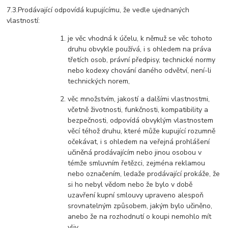
7.3.Prodávající odpovídá kupujícímu, že vedle ujednaných
vlastností:
je věc vhodná k účelu, k němuž se věc tohoto
druhu obvykle používá, i s ohledem na práva
třetích osob, právní předpisy, technické normy
nebo kodexy chování daného odvětví, není-li
technických norem,
věc množstvím, jakostí a dalšími vlastnostmi,
včetně životnosti, funkčnosti, kompatibility a
bezpečnosti, odpovídá obvyklým vlastnostem
věcí téhož druhu, které může kupující rozumně
očekávat, i s ohledem na veřejná prohlášení
učiněná prodávajícím nebo jinou osobou v
témže smluvním řetězci, zejména reklamou
nebo označením, ledaže prodávající prokáže, že
si ho nebyl vědom nebo že bylo v době
uzavření kupní smlouvy upraveno alespoň
srovnatelným způsobem, jakým bylo učiněno,
anebo že na rozhodnutí o koupi nemohlo mít
vliv,