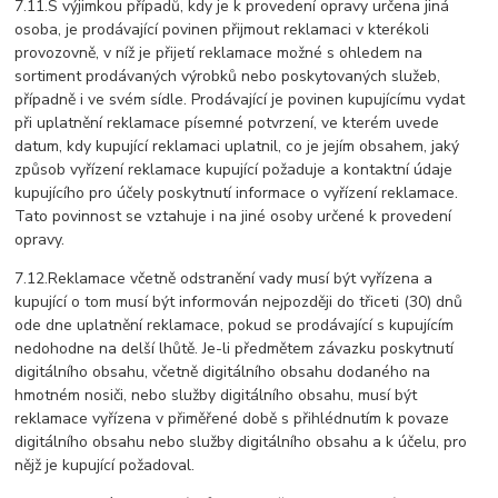
7.11.S výjimkou případů, kdy je k provedení opravy určena jiná
osoba, je prodávající povinen přijmout reklamaci v kterékoli
provozovně, v níž je přijetí reklamace možné s ohledem na
sortiment prodávaných výrobků nebo poskytovaných služeb,
případně i ve svém sídle. Prodávající je povinen kupujícímu vydat
při uplatnění reklamace písemné potvrzení, ve kterém uvede
datum, kdy kupující reklamaci uplatnil, co je jejím obsahem, jaký
způsob vyřízení reklamace kupující požaduje a kontaktní údaje
kupujícího pro účely poskytnutí informace o vyřízení reklamace.
Tato povinnost se vztahuje i na jiné osoby určené k provedení
opravy.
7.12.Reklamace včetně odstranění vady musí být vyřízena a
kupující o tom musí být informován nejpozději do třiceti (30) dnů
ode dne uplatnění reklamace, pokud se prodávající s kupujícím
nedohodne na delší lhůtě. Je-li předmětem závazku poskytnutí
digitálního obsahu, včetně digitálního obsahu dodaného na
hmotném nosiči, nebo služby digitálního obsahu, musí být
reklamace vyřízena v přiměřené době s přihlédnutím k povaze
digitálního obsahu nebo služby digitálního obsahu a k účelu, pro
nějž je kupující požadoval.