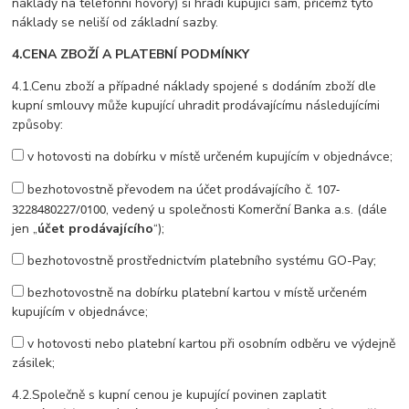
náklady na telefonní hovory) si hradí kupující sám, přičemž tyto
náklady se neliší od základní sazby.
4.
CENA ZBOŽÍ A PLATEBNÍ PODMÍNKY
4.1.Cenu zboží a případné náklady spojené s dodáním zboží dle
kupní smlouvy může kupující uhradit prodávajícímu následujícími
způsoby:
v hotovosti na dobírku v místě určeném kupujícím v objednávce;
bezhotovostně převodem na účet prodávajícího č.
107-
3228480227/0100
, vedený u společnosti Komerční Banka a.s. (dále
jen „
účet prodávajícího
“);
bezhotovostně prostřednictvím platebního systému GO-Pay;
bezhotovostně na dobírku platební kartou v místě určeném
kupujícím v objednávce;
v hotovosti nebo platební kartou při osobním odběru ve výdejně
zásilek;
4.2.Společně s kupní cenou je kupující povinen zaplatit