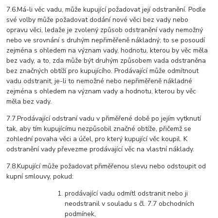
7.6.Má-li věc vadu, může kupující požadovat její odstranění. Podle
své volby může požadovat dodání nové věci bez vady nebo
opravu věci, ledaže je zvolený způsob odstranění vady nemožný
nebo ve srovnání s druhým nepřiměřeně nákladný; to se posoudí
zejména s ohledem na význam vady, hodnotu, kterou by věc měla
bez vady, a to, zda může být druhým způsobem vada odstraněna
bez značných obtíží pro kupujícího. Prodávající může odmítnout
vadu odstranit, je-li to nemožné nebo nepřiměřeně nákladné
zejména s ohledem na význam vady a hodnotu, kterou by věc
měla bez vady.
7.7.Prodávající odstraní vadu v přiměřené době po jejím vytknutí
tak, aby tím kupujícímu nezpůsobil značné obtíže, přičemž se
zohlední povaha věci a účel, pro který kupující věc koupil. K
odstranění vady převezme prodávající věc na vlastní náklady.
7.8.Kupující může požadovat přiměřenou slevu nebo odstoupit od
kupní smlouvy, pokud:
prodávající vadu odmítl odstranit nebo ji
neodstranil v souladu s čl. 7.7 obchodních
podmínek,