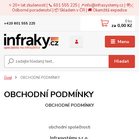
⭐ 20+ let zkušeností | 📞 601 555 225 | 📌
info@infrasystemy.cz
| 💬
Odborné poradenství | 📦 Skladem v ČR | 🚚 Okamžitá expedice
0
ks
+420 601 555 225
za
0,00 Kč
Menu
Hledat
Úvod
OBCHODNÍ PODMÍNKY
OBCHODNÍ PODMÍNKY
OBCHODNÍ PODMÍNKY
obchodní společnosti
Infrasystémy s.r.o.