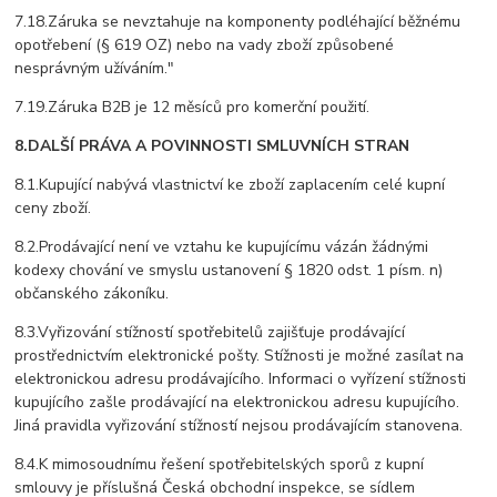
7.18.Záruka se nevztahuje na komponenty podléhající běžnému
opotřebení (§ 619 OZ) nebo na vady zboží způsobené
nesprávným užíváním."
7.19.Záruka B2B je 12 měsíců pro komerční použití.
8.DALŠÍ PRÁVA A POVINNOSTI SMLUVNÍCH STRAN
8.1.Kupující nabývá vlastnictví ke zboží zaplacením celé kupní
ceny zboží.
8.2.Prodávající není ve vztahu ke kupujícímu vázán žádnými
kodexy chování ve smyslu ustanovení § 1820 odst. 1 písm. n)
občanského zákoníku.
8.3.Vyřizování stížností spotřebitelů zajišťuje prodávající
prostřednictvím elektronické pošty. Stížnosti je možné zasílat na
elektronickou adresu prodávajícího. Informaci o vyřízení stížnosti
kupujícího zašle prodávající na elektronickou adresu kupujícího.
Jiná pravidla vyřizování stížností nejsou prodávajícím stanovena.
8.4.K mimosoudnímu řešení spotřebitelských sporů z kupní
smlouvy je příslušná Česká obchodní inspekce, se sídlem