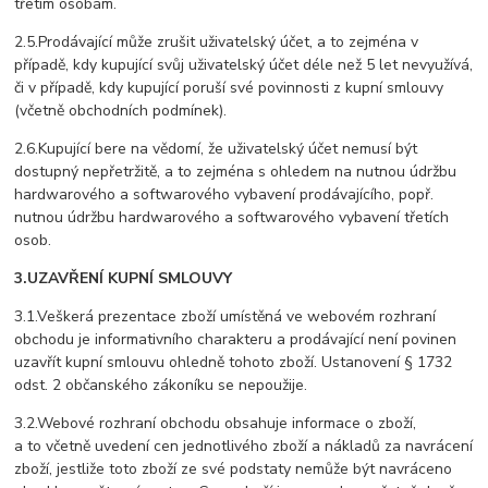
třetím osobám.
2.5.Prodávající může zrušit uživatelský účet, a to zejména v
případě, kdy kupující svůj uživatelský účet déle než 5 let nevyužívá,
či v případě, kdy kupující poruší své povinnosti z kupní smlouvy
(včetně obchodních podmínek).
2.6.Kupující bere na vědomí, že uživatelský účet nemusí být
dostupný nepřetržitě, a to zejména s ohledem na nutnou údržbu
hardwarového a softwarového vybavení prodávajícího, popř.
nutnou údržbu hardwarového a softwarového vybavení třetích
osob.
3.UZAVŘENÍ KUPNÍ SMLOUVY
3.1.Veškerá prezentace zboží umístěná ve webovém rozhraní
obchodu je informativního charakteru a prodávající není povinen
uzavřít kupní smlouvu ohledně tohoto zboží. Ustanovení § 1732
odst. 2 občanského zákoníku se nepoužije.
3.2.Webové rozhraní obchodu obsahuje informace o zboží,
a to včetně uvedení cen jednotlivého zboží a nákladů za navrácení
zboží, jestliže toto zboží ze své podstaty nemůže být navráceno