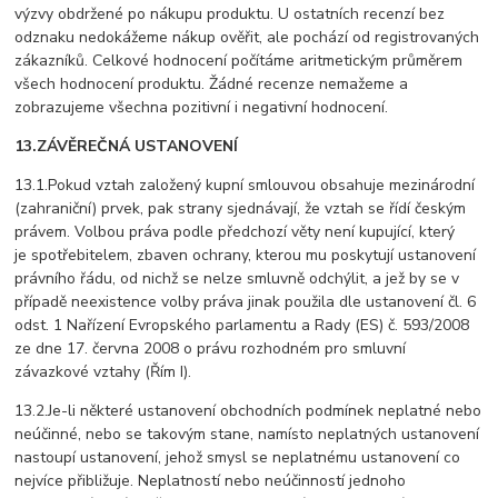
výzvy obdržené po nákupu produktu. U ostatních recenzí bez
odznaku nedokážeme nákup ověřit, ale pochází od registrovaných
zákazníků. Celkové hodnocení počítáme aritmetickým průměrem
všech hodnocení produktu. Žádné recenze nemažeme a
zobrazujeme všechna pozitivní i negativní hodnocení.
13.ZÁVĚREČNÁ USTANOVENÍ
13.1.Pokud vztah založený kupní smlouvou obsahuje mezinárodní
(zahraniční) prvek, pak strany sjednávají, že vztah se řídí českým
právem. Volbou práva podle předchozí věty není kupující, který
je spotřebitelem, zbaven ochrany, kterou mu poskytují ustanovení
právního řádu, od nichž se nelze smluvně odchýlit, a jež by se v
případě neexistence volby práva jinak použila dle ustanovení čl. 6
odst. 1 Nařízení Evropského parlamentu a Rady (ES) č. 593/2008
ze dne 17. června 2008 o právu rozhodném pro smluvní
závazkové vztahy (Řím I).
13.2.Je-li některé ustanovení obchodních podmínek neplatné nebo
neúčinné, nebo se takovým stane, namísto neplatných ustanovení
nastoupí ustanovení, jehož smysl se neplatnému ustanovení co
nejvíce přibližuje. Neplatností nebo neúčinností jednoho