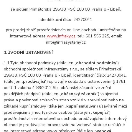
se sídlem Primátorská 296/38, PSČ 180 00, Praha 8 - Libeň,
identifikační číslo: 24270041
pro prodej zboží prostřednictvím on-line obchodu umístěného na
internetové adrese
www.infraky.cz
, tel.: 601 555 225, email:
info@infrasystemy.cz
1.ÚVODNÍ USTANOVENÍ
1.1.Tyto obchodní podmínky (dále jen „
obchodní podmínky
“)
obchodní společnosti Infrasystémy s.r.o., se sídlem Primátorská
296/38, PSČ 180 00, Praha 8 - Libeň, identifikační číslo: 24270041,
(dále jen „
prodávající
“) upravují v souladu s ustanovením § 1751
odst. 1 zákona č. 89/2012 Sb., občanský zákoník, ve znění
pozdějších předpisů (dále jen „
občanský zákoník
“) vzájemná
práva a povinnosti smluvních stran vzniklé v souvislosti nebo na
základě kupní smlouvy (dále jen „
kupní smlouva
“) uzavírané mezi
prodávajícím a jinou fyzickou osobou (dále jen „
kupující
“)
prostřednictvím internetového obchodu prodávajícího. Internetový
obchod je prodávajícím provozován na webové stránce umístěné
na internetové adrese www.infraky.cz (dále jen „
webová