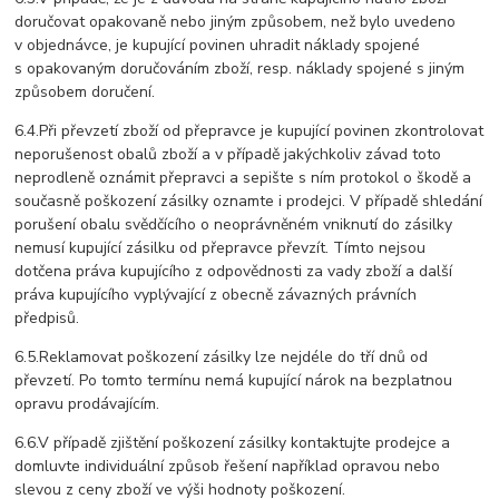
doručovat opakovaně nebo jiným způsobem, než bylo uvedeno
v objednávce, je kupující povinen uhradit náklady spojené
s opakovaným doručováním zboží, resp. náklady spojené s jiným
způsobem doručení.
6.4.Při převzetí zboží od přepravce je kupující povinen zkontrolovat
neporušenost obalů zboží a v případě jakýchkoliv závad toto
neprodleně oznámit přepravci a sepište s ním protokol o škodě a
současně poškození zásilky oznamte i prodejci. V případě shledání
porušení obalu svědčícího o neoprávněném vniknutí do zásilky
nemusí kupující zásilku od přepravce převzít. Tímto nejsou
dotčena práva kupujícího z odpovědnosti za vady zboží a další
práva kupujícího vyplývající z obecně závazných právních
předpisů.
6.5.Reklamovat poškození zásilky lze nejdéle do tří dnů od
převzetí. Po tomto termínu nemá kupující nárok na bezplatnou
opravu prodávajícím.
6.6.V případě zjištění poškození zásilky kontaktujte prodejce a
domluvte individuální způsob řešení například opravou nebo
slevou z ceny zboží ve výši hodnoty poškození.