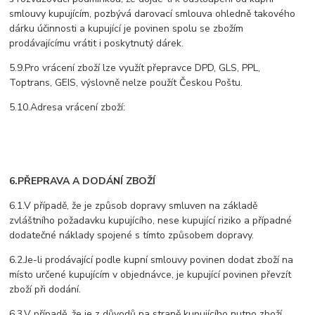
smlouvy kupujícím, pozbývá darovací smlouva ohledně takového
dárku účinnosti a kupující je povinen spolu se zbožím
prodávajícímu vrátit i poskytnutý dárek.
5.9.Pro vrácení zboží lze využít přepravce DPD, GLS, PPL,
Toptrans, GEIS, výslovně nelze použít Českou Poštu.
5.10.Adresa vrácení zboží:
6.PŘEPRAVA A DODÁNÍ ZBOŽÍ
6.1.V případě, že je způsob dopravy smluven na základě
zvláštního požadavku kupujícího, nese kupující riziko a případné
dodatečné náklady spojené s tímto způsobem dopravy.
6.2.Je-li prodávající podle kupní smlouvy povinen dodat zboží na
místo určené kupujícím v objednávce, je kupující povinen převzít
zboží při dodání.
6.3.V případě, že je z důvodů na straně kupujícího nutno zboží