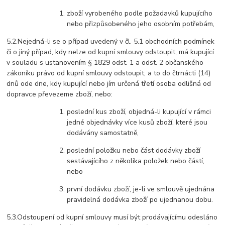
zboží vyrobeného podle požadavků kupujícího
nebo přizpůsobeného jeho osobním potřebám,
5.2.Nejedná-li se o případ uvedený v čl. 5.1 obchodních podmínek
či o jiný případ, kdy nelze od kupní smlouvy odstoupit, má kupující
v souladu s ustanovením § 1829 odst. 1 a odst. 2 občanského
zákoníku právo od kupní smlouvy odstoupit, a to do čtrnácti (14)
dnů ode dne, kdy kupující nebo jím určená třetí osoba odlišná od
dopravce převezeme zboží, nebo:
poslední kus zboží, objedná-li kupující v rámci
jedné objednávky více kusů zboží, které jsou
dodávány samostatně,
poslední položku nebo část dodávky zboží
sestávajícího z několika položek nebo částí,
nebo
první dodávku zboží, je-li ve smlouvě ujednána
pravidelná dodávka zboží po ujednanou dobu.
5.3.Odstoupení od kupní smlouvy musí být prodávajícímu odesláno