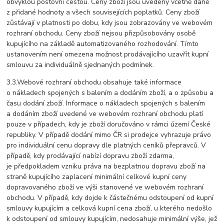
obvyklou poštovní cestou
. Ceny zboží jsou uvedeny včetně daně
z přidané hodnoty a všech souvisejících poplatků
.
Ceny zboží
zůstávají v platnosti po dobu, kdy jsou zobrazovány ve webovém
rozhraní obchodu.
Ceny zboží nejsou přizpůsobovány osobě
kupujícího na základě automatizovaného rozhodování.
Tímto
ustanovením není omezena možnost prodávajícího uzavřít kupní
smlouvu za individuálně sjednaných podmínek.
3.3.Webové rozhraní obchodu obsahuje také informace
o nákladech spojených s balením a dodáním zboží,
a o způsobu a
času dodání zboží.
Informace o nákladech spojených s balením
a dodáním zboží uvedené ve webovém rozhraní obchodu platí
pouze v případech, kdy je zboží doručováno v rámci území České
republiky. V případě dodání mimo ČR si prodejce vyhrazuje právo
pro individuální cenu dopravy dle platných ceníků přepravců. V
případě, kdy prodávající nabízí dopravu zboží zdarma,
je předpokladem vzniku práva na bezplatnou dopravu zboží na
straně kupujícího zaplacení minimální celkové kupní ceny
dopravovaného zboží ve výši stanovené ve webovém rozhraní
obchodu. V případě, kdy dojde k částečnému odstoupení od kupní
smlouvy kupujícím a celková kupní cena zboží, u kterého nedošlo
k odstoupení od smlouvy kupujícím, nedosahuje minimální výše, jež