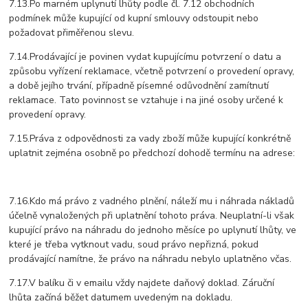
7.13.Po marném uplynutí lhůty podle čl. 7.12 obchodních
podmínek může kupující od kupní smlouvy odstoupit nebo
požadovat přiměřenou slevu.
7.14.Prodávající je povinen vydat kupujícímu potvrzení o datu a
způsobu vyřízení reklamace, včetně potvrzení o provedení opravy,
a době jejího trvání, případně písemné odůvodnění zamítnutí
reklamace. Tato povinnost se vztahuje i na jiné osoby určené k
provedení opravy.
7.15.Práva z odpovědnosti za vady zboží může kupující konkrétně
uplatnit zejména osobně po předchozí dohodě termínu na adrese:
7.16.Kdo má právo z vadného plnění, náleží mu i náhrada nákladů
účelně vynaložených při uplatnění tohoto práva. Neuplatní-li však
kupující právo na náhradu do jednoho měsíce po uplynutí lhůty, ve
které je třeba vytknout vadu, soud právo nepřizná, pokud
prodávající namítne, že právo na náhradu nebylo uplatněno včas.
7.17.V balíku či v emailu vždy najdete daňový doklad. Záruční
lhůta začíná běžet datumem uvedeným na dokladu.