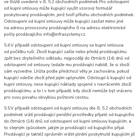
ve lhůtě uvedené v čl. 5.2 obchodních podmínek Pro odstoupení
od kupní smlouvy může kupující využit vzorový formulář
poskytovaný prodávajícím, jenž tvoří přílohu obchodních podmínek.
Odstoupení od kupní smlouvy může kupující zasílat mimo jiné
na adresu provozovny prodávajícího či na adresu elektronické
pošty prodávajícího info@infrasystemy.cz.
5.4.V případě odstoupení od kupní smlouvy se kupní smlouva
od počátku ruší. Zboží kupující zašle nebo předá prodávajícímu
zpět bez zbytečného odkladu, nejpozději do čtrnácti (14) dnů od
odstoupení od smlouvy, ledaže mu prodávající nabídl, že si zboží
sám vyzvedne. Lhůta podle předchozí věty je zachována, pokud
kupující odešle zboží před jejím uplynutím. Odstoupí-li kupující od
kupní smlouvy, nese kupující náklady spojené s navrácením zboží
prodávajícímu, a to i v tom případě, kdy zboží nemůže být vráceno
pro svou povahu obvyklou poštovní cestou.
5.5.V případě odstoupení od kupní smlouvy dle čl. 5.2 obchodních
podmínek vrátí prodávající peněžní prostředky přijaté od kupujícího
do čtrnácti (14) dnů od odstoupení od kupní smlouvy kupujícím, a
to stejným způsobem, jakým je prodávající od kupujícího přijal.
Prodávající je taktéž oprávněn vrátit plnění poskytnuté kupujícím již