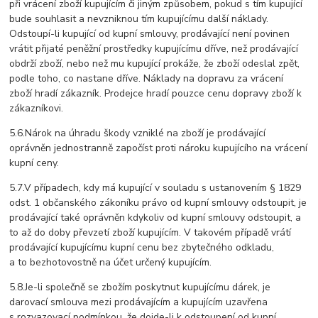
při vrácení zboží kupujícím či jiným způsobem, pokud s tím kupující
bude souhlasit a nevzniknou tím kupujícímu další náklady.
Odstoupí-li kupující od kupní smlouvy, prodávající není povinen
vrátit přijaté peněžní prostředky kupujícímu dříve, než prodávající
obdrží zboží, nebo než mu kupující prokáže, že zboží odeslal zpět,
podle toho, co nastane dříve. Náklady na dopravu za vrácení
zboží hradí zákazník. Prodejce hradí pouzce cenu dopravy zboží k
zákazníkovi.
5.6.Nárok na úhradu škody vzniklé na zboží je prodávající
oprávněn jednostranně započíst proti nároku kupujícího na vrácení
kupní ceny.
5.7.V případech, kdy má kupující v souladu s ustanovením § 1829
odst. 1 občanského zákoníku právo od kupní smlouvy odstoupit, je
prodávající také oprávněn kdykoliv od kupní smlouvy odstoupit, a
to až do doby převzetí zboží kupujícím. V takovém případě vrátí
prodávající kupujícímu kupní cenu bez zbytečného odkladu,
a to bezhotovostně na účet určený kupujícím.
5.8.Je-li společně se zbožím poskytnut kupujícímu dárek, je
darovací smlouva mezi prodávajícím a kupujícím uzavřena
s rozvazovací podmínkou, že dojde-li k odstoupení od kupní