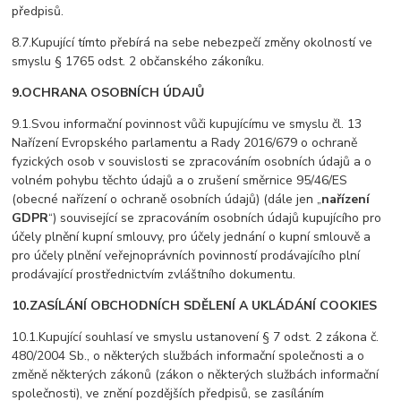
předpisů.
8.7.Kupující tímto přebírá na sebe nebezpečí změny okolností ve
smyslu § 1765 odst. 2 občanského zákoníku.
9.OCHRANA OSOBNÍCH ÚDAJŮ
9.1.Svou informační povinnost vůči kupujícímu ve smyslu čl. 13
Nařízení Evropského parlamentu a Rady 2016/679 o ochraně
fyzických osob v souvislosti se zpracováním osobních údajů a o
volném pohybu těchto údajů a o zrušení směrnice 95/46/ES
(obecné nařízení o ochraně osobních údajů) (dále jen „
nařízení
GDPR
“) související se zpracováním osobních údajů kupujícího pro
účely plnění kupní smlouvy, pro účely jednání o kupní smlouvě a
pro účely plnění veřejnoprávních povinností prodávajícího plní
prodávající prostřednictvím zvláštního dokumentu.
10.ZASÍLÁNÍ OBCHODNÍCH SDĚLENÍ A UKLÁDÁNÍ COOKIES
10.1.Kupující souhlasí ve smyslu ustanovení § 7 odst. 2 zákona č.
480/2004 Sb., o některých službách informační společnosti a o
změně některých zákonů (zákon o některých službách informační
společnosti), ve znění pozdějších předpisů, se zasíláním