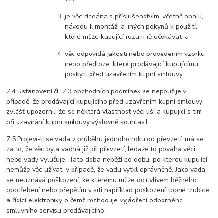
je věc dodána s příslušenstvím, včetně obalu,
návodu k montáži a jiných pokynů k použití,
které může kupující rozumně očekávat, a
věc odpovídá jakostí nebo provedením vzorku
nebo předloze, které prodávající kupujícímu
poskytl před uzavřením kupní smlouvy.
7.4.Ustanovení čl. 7.3 obchodních podmínek se nepoužije v
případě, že prodávající kupujícího před uzavřením kupní smlouvy
zvlášť upozornil, že se některá vlastnost věci liší a kupující s tím
při uzavírání kupní smlouvy výslovně souhlasil.
7.5.Projeví-li se vada v průběhu jednoho roku od převzetí, má se
za to, že věc byla vadná již při převzetí, ledaže to povaha věci
nebo vady vylučuje. Tato doba neběží po dobu, po kterou kupující
nemůže věc užívat, v případě, že vadu vytkl oprávněně. Jako vada
se neuznává poškození, ke kterému může dojí vlivem běžného
opotřebení nebo přepětím v síti například poškození topné trubice
a řídící elektroniky o čemž rozhoduje vyjádření odborného
smluvního servisu prodávajícího.