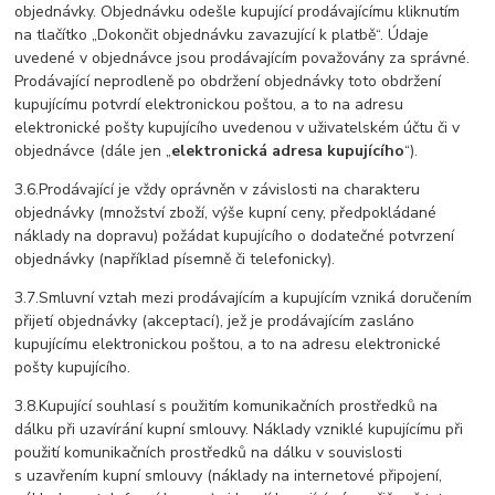
objednávky.
Objednávku odešle kupující prodávajícímu kliknutím
na tlačítko „Dokončit objednávku zavazující k platbě“.
Údaje
uvedené v objednávce jsou prodávajícím považovány za správné.
Prodávající neprodleně po obdržení objednávky toto obdržení
kupujícímu potvrdí elektronickou poštou, a to na adresu
elektronické pošty kupujícího uvedenou v uživatelském účtu či v
objednávce
(dále jen „
elektronická adresa kupujícího
“).
3.6.Prodávající je vždy oprávněn v závislosti na charakteru
objednávky (množství zboží, výše kupní ceny, předpokládané
náklady na dopravu) požádat kupujícího o dodatečné potvrzení
objednávky (například písemně či telefonicky).
3.7.Smluvní vztah mezi prodávajícím a kupujícím vzniká doručením
přijetí objednávky (akceptací), jež je prodávajícím zasláno
kupujícímu elektronickou poštou, a to na adresu elektronické
pošty kupujícího.
3.8.Kupující souhlasí s použitím komunikačních prostředků na
dálku při uzavírání kupní smlouvy. Náklady vzniklé kupujícímu při
použití komunikačních prostředků na dálku v souvislosti
s uzavřením kupní smlouvy (náklady na internetové připojení,