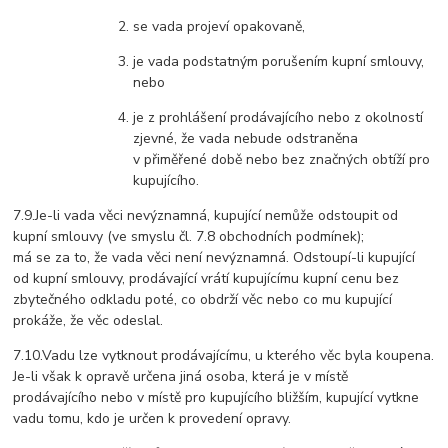
se vada projeví opakovaně,
je vada podstatným porušením kupní smlouvy,
nebo
je z prohlášení prodávajícího nebo z okolností
zjevné, že vada nebude odstraněna
v přiměřené době nebo bez značných obtíží pro
kupujícího.
7.9.Je-li vada věci nevýznamná, kupující nemůže odstoupit od
kupní smlouvy (ve smyslu čl. 7.8 obchodních podmínek);
má se za to, že vada věci není nevýznamná.
Odstoupí-li kupující
od kupní smlouvy, prodávající vrátí kupujícímu kupní cenu bez
zbytečného odkladu poté, co obdrží věc nebo co mu kupující
prokáže, že věc odeslal.
7.10.Vadu lze vytknout prodávajícímu, u kterého věc byla koupena.
Je-li však k opravě určena jiná osoba, která je v místě
prodávajícího nebo v místě pro kupujícího bližším, kupující vytkne
vadu tomu, kdo je určen k provedení opravy.