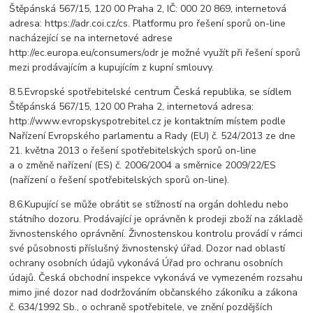
Štěpánská 567/15, 120 00 Praha 2, IČ: 000 20 869, internetová
adresa: https://adr.coi.cz/cs.
Platformu pro řešení sporů on-line
nacházející se na internetové adrese
http://ec.europa.eu/consumers/odr je možné využít při řešení sporů
mezi prodávajícím a kupujícím z kupní smlouvy.
8.5.Evropské spotřebitelské centrum Česká republika, se sídlem
Štěpánská 567/15, 120 00 Praha 2, internetová adresa:
http://www.evropskyspotrebitel.cz je kontaktním místem podle
Nařízení Evropského parlamentu a Rady (EU) č. 524/2013 ze dne
21. května 2013 o řešení spotřebitelských sporů on-line
a o změně nařízení (ES) č. 2006/2004 a směrnice 2009/22/ES
(nařízení o řešení spotřebitelských sporů on-line).
8.6.Kupující se může obrátit se stížností na orgán dohledu nebo
státního dozoru. Prodávající je oprávněn k prodeji zboží na základě
živnostenského oprávnění. Živnostenskou kontrolu provádí v rámci
své působnosti příslušný živnostenský úřad. Dozor nad oblastí
ochrany osobních údajů vykonává Úřad pro ochranu osobních
údajů. Česká obchodní inspekce vykonává ve vymezeném rozsahu
mimo jiné dozor nad dodržováním občanského zákoníku a zákona
č. 634/1992 Sb., o ochraně spotřebitele, ve znění pozdějších