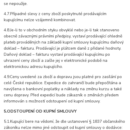
se nepoužije.
4.7.Případné slevy z ceny zboží poskytnuté prodávajícím
kupujícímu nelze vzájemně kombinovat.
4.8.Je-li to v obchodním styku obvyklé nebo je-li tak stanoveno
obecně závaznými právními předpisy, vystaví prodávající ohledně
plateb prováděných na základě kupní smlouvy kupujícímu daňový
doklad – fakturu. Prodávající je plátcem daně z přidané hodnoty.
Daňový doklad – fakturu vystaví prodávající kupujícímu po
uhrazení ceny zboží a zašle jej v elektronické podobě na
elektronickou adresu kupujícího.
4.9.Ceny uvedené za zboží a dopravu jsou platné pro zasílání po
celé České republice. Expedice do zahraničí bude přepočítána a
navýšena o bankovní poplatky a náklady na změnu kurzu a také
cenu dopravy. Před expedicí bude zákazník o změnách předem
informován s možností odstoupení od kupní smlouvy.
5.ODSTOUPENÍ OD KUPNÍ SMLOUVY
5.1.Kupující bere na vědomí, že dle ustanovení § 1837 občanského
zákoníku nelze mimo jiné odstoupit od kupní smlouvy o dodávce: