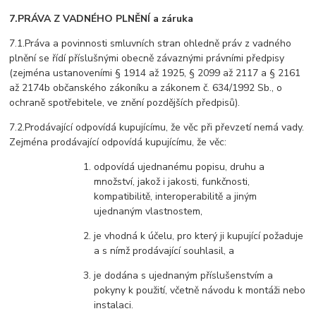
7.PRÁVA Z VADNÉHO PLNĚNÍ
a záruka
7.1.Práva a povinnosti smluvních stran ohledně práv z vadného
plnění se řídí příslušnými obecně závaznými právními předpisy
(zejména ustanoveními § 1914 až 1925, § 2099 až 2117 a § 2161
až 2174b občanského zákoníku a zákonem č. 634/1992 Sb., o
ochraně spotřebitele, ve znění pozdějších předpisů).
7.2.Prodávající odpovídá kupujícímu, že věc při převzetí nemá vady.
Zejména prodávající odpovídá kupujícímu, že věc:
odpovídá ujednanému popisu, druhu a
množství, jakož i jakosti, funkčnosti,
kompatibilitě, interoperabilitě a jiným
ujednaným vlastnostem,
je vhodná k účelu, pro který ji kupující požaduje
a s nímž prodávající souhlasil, a
je dodána s ujednaným příslušenstvím a
pokyny k použití, včetně návodu k montáži nebo
instalaci.