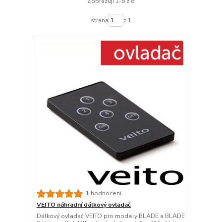
Zobrazuji 1-8 z 8
strana
z 1
1 hodnocení
VEITO náhradní dálkový ovladač
Dálkový ovladač VEITO pro modely BLADE a BLADE