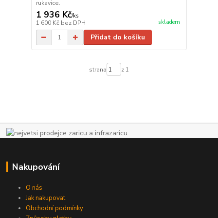
rukavice.
1 936 Kč
/
ks
skladem
1 600 Kč
bez DPH
Přidat do košíku
strana
z 1
Nakupování
O nás
Jak nakupovat
Obchodní podmínky