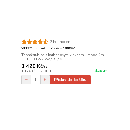
2 hodnocení
VEITO náhradní trubice 1800W
Topná trubice s karbonovým vláknem k modelům
CH1800 TW / RW / RE / XE
1 420 Kč
/
ks
skladem
1 174 Kč
bez DPH
Přidat do košíku