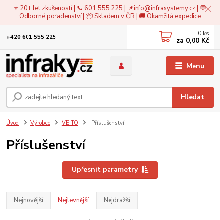
⭐ 20+ let zkušeností | 📞 601 555 225 | 📌
info@infrasystemy.cz
| 💬
Odborné poradenství | 📦 Skladem v ČR | 🚚 Okamžitá expedice
0
ks
+420 601 555 225
za
0,00 Kč
Menu
Hledat
Úvod
Výrobce
VEITO
Příslušenství
Příslušenství
Upřesnit parametry
Nejnovější
Nejlevnější
Nejdražší