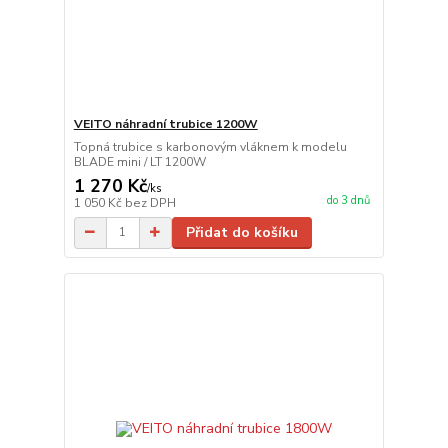
VEITO náhradní trubice 1200W
Topná trubice s karbonovým vláknem k modelu
BLADE mini / LT 1200W
1 270 Kč
/
ks
do 3 dnů
1 050 Kč
bez DPH
Přidat do košíku