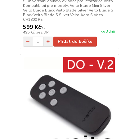
S Univerzální dálkový ovladač pro infrazářiče Veito.
Kompatibilní pro modely: Veito Blade Mini Silver
Veito Blade Black Veito Blade Silver Veito Blade S
Black Veito Blade S Silver Veito Aero S Veito
CH1800 RE
599 Kč
/
ks
do 3 dnů
495 Kč
bez DPH
Přidat do košíku