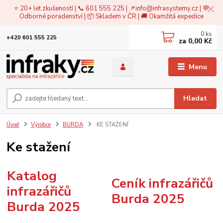
⭐ 20+ let zkušeností | 📞 601 555 225 | 📌
info@infrasystemy.cz
| 💬
Odborné poradenství | 📦 Skladem v ČR | 🚚 Okamžitá expedice
0
ks
+420 601 555 225
za
0,00 Kč
Menu
Hledat
Úvod
Výrobce
BURDA
KE STAŽENÍ
Ke stažení
Katalog
Ceník infrazářičů
infrazářičů
Burda 2025
Burda 2025