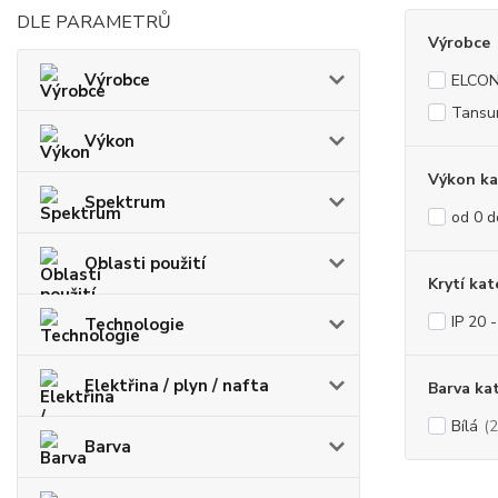
DLE PARAMETRŮ
Výrobce
Výrobce
ELCO
Tansu
Výkon
Výkon ka
Spektrum
od 0 
Oblasti použití
Krytí kat
IP 20 
Technologie
Elektřina / plyn / nafta
Barva ka
Bílá
(2
Barva