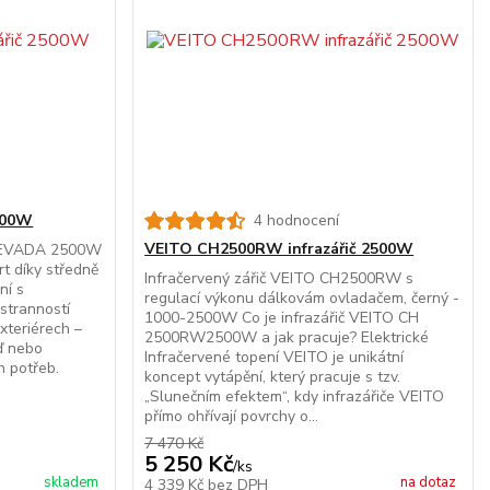
500W
4 hodnocení
VEITO CH2500RW infrazářič 2500W
 NEVADA 2500W
t díky středně
Infračervený zářič VEITO CH2500RW s
ní s
regulací výkonu dálkovám ovladačem, černý -
stranností
1000-2500W Co je infrazářič VEITO CH
exteriérech –
2500RW2500W a jak pracuje? Elektrické
eď nebo
Infračervené topení VEITO je unikátní
h potřeb.
koncept vytápění, který pracuje s tzv.
„Slunečním efektem“, kdy infrazářiče VEITO
přímo ohřívají povrchy o...
7 470 Kč
5 250 Kč
/
ks
skladem
na dotaz
4 339 Kč
bez DPH