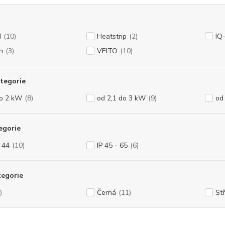
N
(10)
Heatstrip
(2)
IQ
n
(3)
VEITO
(10)
tegorie
do 2 kW
(8)
od 2,1 do 3 kW
(9)
od
egorie
- 44
(10)
IP 45 - 65
(6)
tegorie
)
Černá
(11)
St