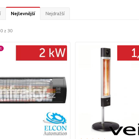
í
Nejlevnější
Nejdražší
30 z 30
t