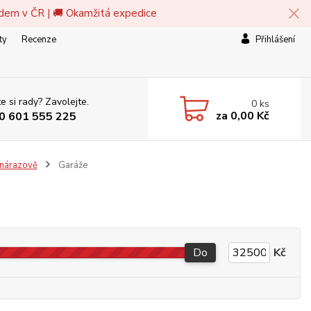
adem v ČR | 🚚 Okamžitá expedice
ty
Recenze
Přihlášení
e si rady? Zavolejte.
0
ks
za
0,00 Kč
0 601 555 225
 nárazově
Garáže
Do
Kč