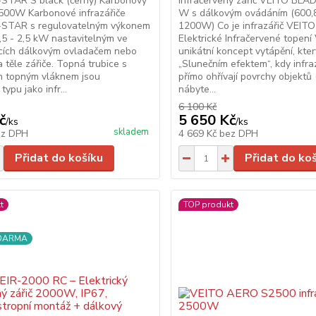
-STAR S black (černý) Karbonový
Infračervený zářič VEITO BLA
2500W Karbonové infrazářiče
W s dálkovým ovádáním (600,8
-STAR s regulovatelným výkonem
1200W) Co je infrazářič VEITO 
,5 - 2,5 kW nastavitelným ve
Elektrické Infračervené topení
ocích dálkovým ovladačem nebo
unikátní koncept vytápění, kter
a těle zářiče. Topná trubice s
„Slunečním efektem“, kdy infr
 topným vláknem jsou
přímo ohřívají povrchy objektů 
ypu jako infr...
nábyte...
6 100 Kč
č
5 650 Kč
/
ks
/
ks
skladem
ez DPH
4 669 Kč
bez DPH
Přidat do košíku
Přidat do ko
t
TOP produkt
ZDARMA