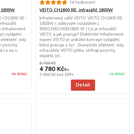
14 hodnocení
č 1800W
VEITO CH1800 RE, infrazářič 1800W
TO CH1800 XE -
Infračervený zářič VEITO VEITO CH1800 RE -
nfrazářič
1800W s dálkovým ovládáním (
é Infračervené
900/1200/1500/1800 W ) Co je infrazářič
pt vytápění,
VEITO a jak pracuje? Elektrické Infračervené
 efektem“, kdy
topení VEITO je unikátní koncept vytápění,
jí povrchy
který pracuje s tzv. „Slunečním efektem“, kdy
.) a ne v...
infrazářiče VEITO přímo ohřívají povrchy
objektů (st...
6 750 Kč
4 780 Kč
/
ks
na dotaz
na dotaz
3 950 Kč
bez DPH
Detail