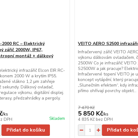
2000 RC – Elektrický
VEITO AERO S2500 infrazář
ný zářič 2000W, IP67,
Infračervený zářič VEITO AERO
stropní montáž + dálkový
výkonu dálkovám ovladačem, č
2500W Co je infrazářič VEIT
S2500W a jak pracuje? Elektri
lektrický infrazářič Elcon EIR RC-
Infračervené topení VEITO je u
ýkonem 2000 W a krytím IP55.
koncept vytápění, který pracuje
ažené vlákno 1,2 μm zahřeje
„Slunečním efektem“, kdy infr
2 sekundy. Dálkový ovladač,
přímo ohřívají povrchy objekt...
egulace výkonu, digitální displej.
 terasy, předzahrádky a pergoly.
7 470 Kč
č
5 850 Kč
/
ks
/
ks
Skladem
ez DPH
4 835 Kč
bez DPH
Přidat do košíku
Přidat do ko