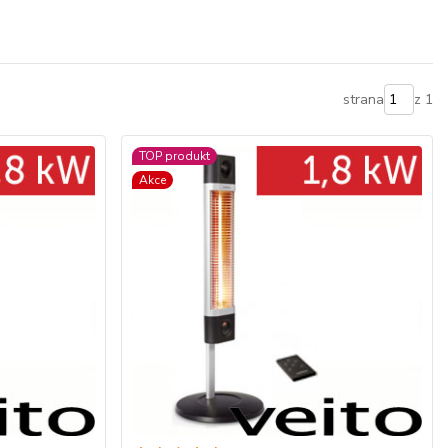
strana
z 1
TOP produkt
Akce