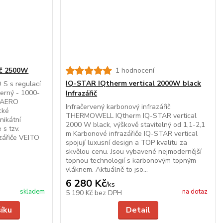
ič 2500W
1 hodnocení
IQ-STAR IQtherm vertical 2000W black
 S s regulací
erný - 1000-
Infrazářič
O AERO
Infračervený karbonový infrazářič
cké
THERMOWELL IQtherm IQ-STAR vertical
nikátní
2000 W black, výškově stavitelný od 1,1-2,1
 s tzv.
m Karbonové infrazářiče IQ-STAR vertical
azářiče VEITO
spojují luxusní design a TOP kvalitu za
skvělou cenu. Jsou vybavené nejmodernější
topnou technologií s karbonovým topným
vláknem. Aktuálně to jso...
6 280 Kč
/
ks
skladem
na dotaz
5 190 Kč
bez DPH
šíku
Detail