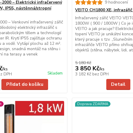
2000 – Elektrický infračervený
9 hodnocení
W, IP55, nástěnná/stropní
VEITO CH1800 XE, infrazáři
Infračervený zářič VEITO VEI
000 – Venkovní infračervený zářič
1800W ( 900 / 1800W ) Co je i
odolný elektrický infrazářič s
VEITO a jak pracuje? Elektrick
parabolickým tělem a technologií
topení VEITO je unikátní konce
r IR. Krytí IP55 zajišťuje ochranu
který pracuje s tzv. „Slunečním
u a vodě. Vytápí plochu až 12 m².
infrazářiče VEITO přímo ohříva
esign, snadná montáž na stěnu i
objektů (stěna, nábytek, lidi, atd
lní na terasy a venek
5 180 Kč
č
3 850 Kč
/
ks
/
ks
Skladem
ez DPH
3 182 Kč
bez DPH
Přidat do košíku
Detail
t
Doprava ZDARMA