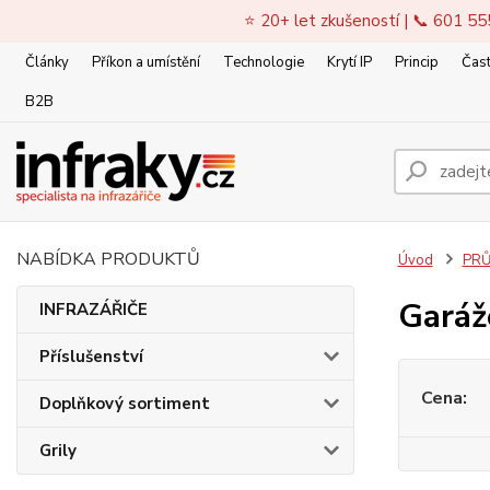
⭐ 20+ let zkušeností | 📞 601 55
Články
Příkon a umístění
Technologie
Krytí IP
Princip
Čast
B2B
NABÍDKA PRODUKTŮ
Úvod
PRŮ
Garáž
INFRAZÁŘIČE
Příslušenství
Cena:
Doplňkový sortiment
Grily