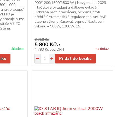
DE MINI 1200
900/1200/1500/1800 W ) Nový model 2023
00, 1000,
Tlačítkové ovládání a dálkové ovládání
a jak pracuje?
Ochrana proti převrácení, ochrana proti
 VEITO je
přehřátí Automatická regulace teploty, čtyři
ý pracuje s tzv.
stupně výkonu, časovač vypnutí Nastavení
azářiče VEITO
výkonu – 900W, 1200W, 15...
(stěna,
6 750 Kč
5 800 Kč
/
ks
skladem
na dotaz
4 793 Kč
bez DPH
šíku
Přidat do košíku