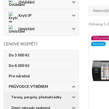
Ovládání
Nejnovějš
Krytí IP
Zobrazuji 1-
Umístění
TOP produk
CENOVÉ ROZPĚTÍ
Novinka
Do 3 000 Kč
Do 6 000 Kč
Pro náročné
PRŮVODCE VÝBĚREM
Terasy, pergoly, předzahrádky
Zimní zahrady zasklené