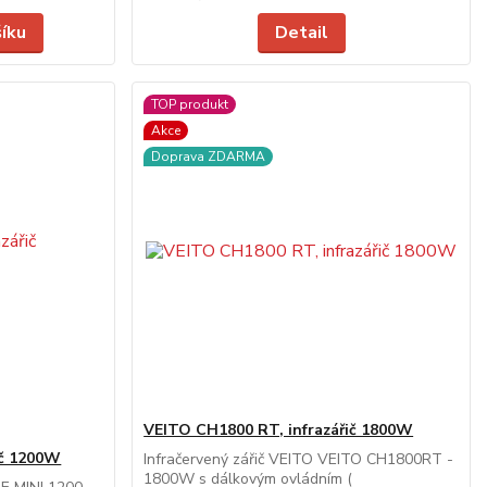
šíku
Detail
TOP produkt
Akce
Doprava ZDARMA
VEITO CH1800 RT, infrazářič 1800W
ič 1200W
Infračervený zářič VEITO VEITO CH1800RT -
1800W s dálkovým ovládním (