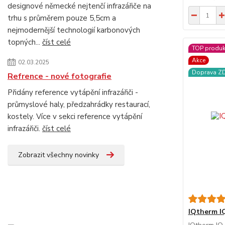
designové německé nejtenčí infrazářiče na
trhu s průměrem pouze 5,5cm a
nejmodernější technologií karbonových
topných...
číst celé
TOP produk
Akce
02.03.2025
Doprava 
Refrence - nové fotografie
Přidány reference vytápění infrazářiči -
průmyslové haly, předzahrádky restaurací,
kostely. Více v sekci reference vytápění
infrazářiči.
číst celé
Zobrazit všechny novinky
IQtherm I