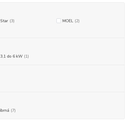
-Star
(3)
MOEL
(2)
 3,1 do 6 kW
(1)
říbrná
(7)