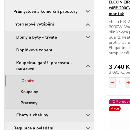
ELCON EIR-
zářič 2000
Průmyslové a komerční prostory
montáž
Elcon EIR-2
Interiérové vytápění
2000W. Vodě
hliníkovým 
Domy a byty - trvale
quartz heate
proti prach
Elegantní d
Doplňkové topení
strop. Ideá
Koupelna. garáž, pracovna -
3 740 K
nárazově
3 091 Kč
b
Garáže
Koupelny
TOP produk
Pracovny
Akce
Chaty a chalupy
Regulace a ovládání