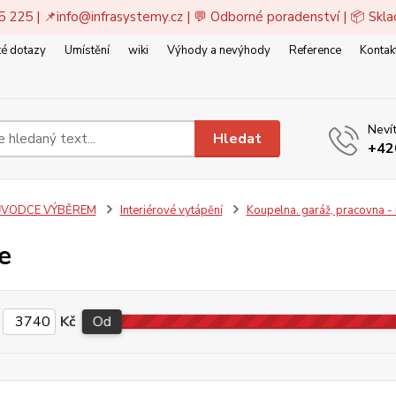
5 225 | 📌
info@infrasystemy.cz
| 💬 Odborné poradenství | 📦 Skl
é dotazy
Umístění
wiki
Výhody a nevýhody
Reference
Kontak
Nevít
Hledat
+42
VODCE VÝBĚREM
Interiérové vytápění
Koupelna. garáž, pracovna -
e
Kč
Od