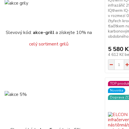
IQtherm IQ
infrazářič 
IQtherm IQ
v rozmezí 0
čtyřech kr
tlačítkem n
karbonovým
Slevový kód:
akce-grill
a získejte 10% na
obdobného t
celý sortiment grilů
5 580 K
4 612 Kč
b
TOP produk
Novinka
Doprava 