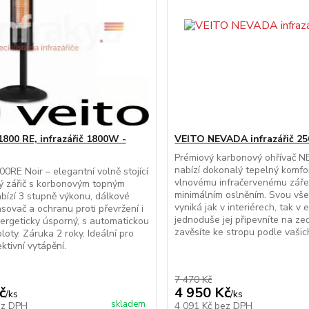
00 RE, infrazářič 1800W -
VEITO NEVADA infrazářič 2
Prémiový karbonový ohřívač
nabízí dokonalý tepelný komfor
0RE Noir – elegantní volně stojící
vlnovému infračervenému záře
ný zářič s korbonovým topným
minimálním oslněním. Svou vše
bízí 3 stupně výkonu, dálkové
vyniká jak v interiérech, tak v 
asovač a ochranu proti převržení i
jednoduše jej připevníte na z
nergeticky úsporný, s automatickou
zavěsíte ke stropu podle vašic
loty. Záruka 2 roky. Ideální pro
ktivní vytápění.
7 470 Kč
č
4 950 Kč
/
ks
/
ks
skladem
ez DPH
4 091 Kč
bez DPH