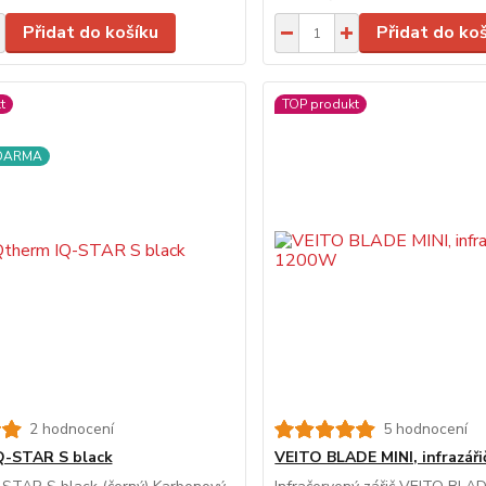
Přidat do košíku
Přidat do ko
t
TOP produkt
ZDARMA
2 hodnocení
5 hodnocení
Q-STAR S black
VEITO BLADE MINI, infrazář