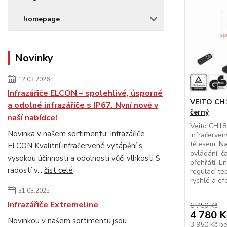
homepage
Novinky
12.03.2026
Infrazářiče ELCON – spolehlivé, úsporné
VEITO CH18
a odolné infrazářiče s IP67. Nyní nově v
černý
naší nabídce!
Veito CH180
Novinka v našem sortimentu: Infrazářiče
infračerve
tělesem. Na
ELCON Kvalitní infračervené vytápění s
ovládání, č
vysokou účinností a odolností vůči vlhkosti S
přehřátí. E
radostí v...
číst celé
regulací tep
rychlé a efe
31.03.2025
Infrazářiče Extremeline
6 750 Kč
4 780 K
Novinkou v našem sortimentu jsou
3 950 Kč
b