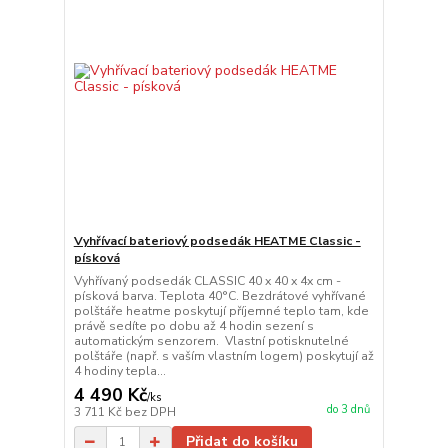
Vyhřívací bateriový podsedák HEATME Classic -
písková
Vyhřívaný podsedák CLASSIC 40 x 40 x 4x cm -
písková barva. Teplota 40°C. Bezdrátové vyhřívané
polštáře heatme poskytují příjemné teplo tam, kde
právě sedíte po dobu až 4 hodin sezení s
automatickým senzorem. Vlastní potisknutelné
polštáře (např. s vaším vlastním logem) poskytují až
4 hodiny tepla...
4 490 Kč
/
ks
do 3 dnů
3 711 Kč
bez DPH
Přidat do košíku