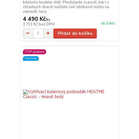
kdekoliv budete chtít. Představte si pocit, kdy i v
chladných dnech můžete své oblíbené místo na
zahradě, tera...
4 490 Kč
/
ks
do 3 dnů
3 711 Kč
bez DPH
Přidat do košíku
TOP produkt
Novinka