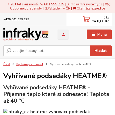
⭐ 20+ let zkušeností | 📞 601 555 225 | 📌
info@infrasystemy.cz
| 💬
Odborné poradenství | 📦 Skladem v ČR | 🚚 Okamžitá expedice
0
ks
+420 601 555 225
za
0,00 Kč
Menu
Hledat
Úvod
Doplňkový sortiment
Vyhřívané sedáky na židle 40°C
Vyhřívané podsedáky HEATME®
Vyhřívané podsedáky HEATME® -
Příjemné teplo které si odnesete! Teplota
až 40 °C