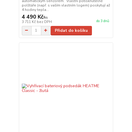
automatickým senzorem. Vlastní potisknutelné
polštáře (např. s vaším vlastním logem) poskytují až
4 hodiny tepla...
4 490 Kč
/
ks
do 3 dnů
3 711 Kč
bez DPH
Přidat do košíku