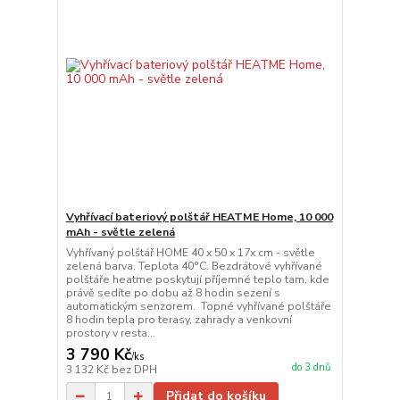
Vyhřívací bateriový polštář HEATME Home, 10 000
mAh - světle zelená
Vyhřívaný polštář HOME 40 x 50 x 17x cm - světle
zelená barva. Teplota 40°C. Bezdrátové vyhřívané
polštáře heatme poskytují příjemné teplo tam, kde
právě sedíte po dobu až 8 hodin sezení s
automatickým senzorem. Topné vyhřívané polštáře
8 hodin tepla pro terasy, zahrady a venkovní
prostory v resta...
3 790 Kč
/
ks
do 3 dnů
3 132 Kč
bez DPH
Přidat do košíku