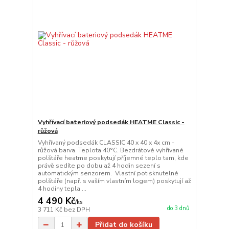
Vyhřívací bateriový podsedák HEATME Classic -
růžová
Vyhřívaný podsedák CLASSIC 40 x 40 x 4x cm -
růžová barva. Teplota 40°C. Bezdrátové vyhřívané
polštáře heatme poskytují příjemné teplo tam, kde
právě sedíte po dobu až 4 hodin sezení s
automatickým senzorem. Vlastní potisknutelné
polštáře (např. s vaším vlastním logem) poskytují až
4 hodiny tepla ...
4 490 Kč
/
ks
do 3 dnů
3 711 Kč
bez DPH
Přidat do košíku