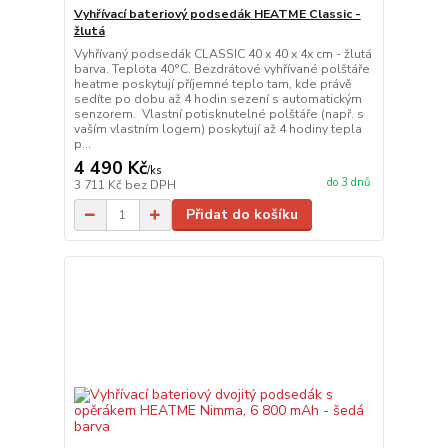
Vyhřívací bateriový podsedák HEATME Classic -
žlutá
Vyhřívaný podsedák CLASSIC 40 x 40 x 4x cm - žlutá
barva. Teplota 40°C. Bezdrátové vyhřívané polštáře
heatme poskytují příjemné teplo tam, kde právě
sedíte po dobu až 4 hodin sezení s automatickým
senzorem. Vlastní potisknutelné polštáře (např. s
vaším vlastním logem) poskytují až 4 hodiny tepla
p...
4 490 Kč
/
ks
do 3 dnů
3 711 Kč
bez DPH
Přidat do košíku