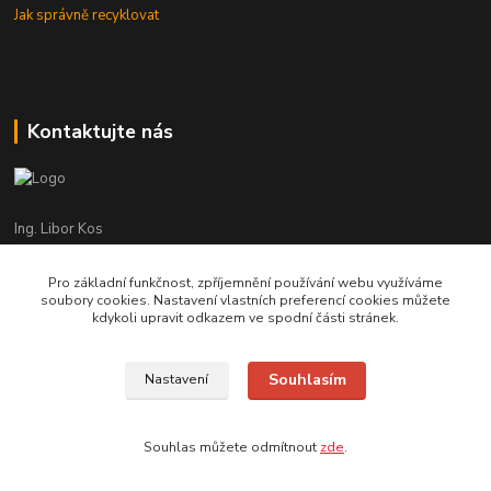
Jak správně recyklovat
Kontaktujte nás
Ing. Libor Kos
+420 601 555 225
(Po-Pá: 8-17:00 hod.)
Pro základní funkčnost, zpříjemnění používání webu využíváme
soubory cookies. Nastavení vlastních preferencí cookies můžete
info@infrasystemy.cz
kdykoli upravit odkazem ve spodní části stránek.
Souhlasím
Nastavení
infrasystémy s.r.o. 2012-2019
Souhlas můžete odmítnout
zde
.