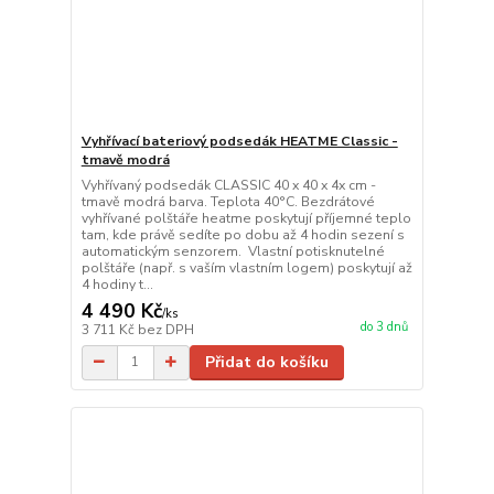
Vyhřívací bateriový podsedák HEATME Classic -
tmavě modrá
Vyhřívaný podsedák CLASSIC 40 x 40 x 4x cm -
tmavě modrá barva. Teplota 40°C. Bezdrátové
vyhřívané polštáře heatme poskytují příjemné teplo
tam, kde právě sedíte po dobu až 4 hodin sezení s
automatickým senzorem. Vlastní potisknutelné
polštáře (např. s vaším vlastním logem) poskytují až
4 hodiny t...
4 490 Kč
/
ks
do 3 dnů
3 711 Kč
bez DPH
Přidat do košíku