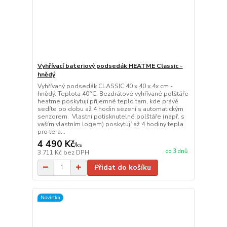
Vyhřívací bateriový podsedák HEATME Classic -
hnědý
Vyhřívaný podsedák CLASSIC 40 x 40 x 4x cm -
hnědý. Teplota 40°C. Bezdrátové vyhřívané polštáře
heatme poskytují příjemné teplo tam, kde právě
sedíte po dobu až 4 hodin sezení s automatickým
senzorem. Vlastní potisknutelné polštáře (např. s
vaším vlastním logem) poskytují až 4 hodiny tepla
pro tera...
4 490 Kč
/
ks
do 3 dnů
3 711 Kč
bez DPH
Přidat do košíku
Novinka