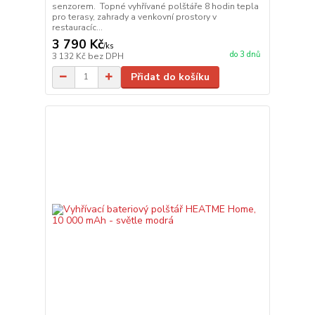
senzorem. Topné vyhřívané polštáře 8 hodin tepla
pro terasy, zahrady a venkovní prostory v
restauracíc...
3 790 Kč
/
ks
do 3 dnů
3 132 Kč
bez DPH
Přidat do košíku