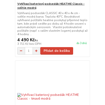
Vyhřívací bateriový podsedák HEATME Classic -
světle modrá
Vyhřívaný podsedák CLASSIC 40 x 40 x 4x cm -
světle modrá barva. Teplota 40°C. Bezdrátové
vyhřívané polštáře heatme poskytují příjemné teplo
tam, kde právě sedíte po dobu až 4 hodin sezení s
automatickým senzorem. Vlastní potisknutelné
polštáře (např. s vaším vlastním logem) poskytují až
4 hodiny ...
4 490 Kč
/
ks
do 3 dnů
3 711 Kč
bez DPH
Přidat do košíku