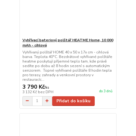
Vyhřívací bateriový polštář HEATME Home, 10 000
mAh - cihlová
Vyhřívaný polštář HOME 40 x 50 x 17x cm - cihlová
barva. Teplota 40°C. Bezdrátové vyhřívané polštáře
heatme poskytují příjemné teplo tam, kde právě
sedíte po dobu až 8 hodin sezení s automatickým
senzorem. Topné vyhřívané polštáře 8 hodin tepla
pro terasy, zahrady a venkovní prostory v
restauracíc...
3 790 Kč
/
ks
do 3 dnů
3 132 Kč
bez DPH
Přidat do košíku