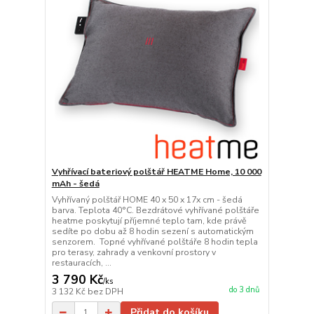
Vyhřívací bateriový polštář HEATME Home, 10 000
mAh - šedá
Vyhřívaný polštář HOME 40 x 50 x 17x cm - šedá
barva. Teplota 40°C. Bezdrátové vyhřívané polštáře
heatme poskytují příjemné teplo tam, kde právě
sedíte po dobu až 8 hodin sezení s automatickým
senzorem. Topné vyhřívané polštáře 8 hodin tepla
pro terasy, zahrady a venkovní prostory v
restauracích, ...
3 790 Kč
/
ks
do 3 dnů
3 132 Kč
bez DPH
Přidat do košíku