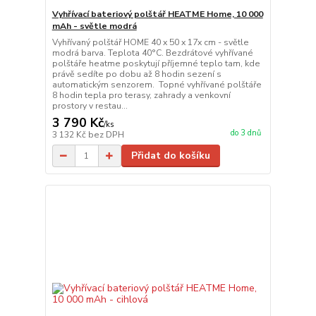
Vyhřívací bateriový polštář HEATME Home, 10 000
mAh - světle modrá
Vyhřívaný polštář HOME 40 x 50 x 17x cm - světle
modrá barva. Teplota 40°C. Bezdrátové vyhřívané
polštáře heatme poskytují příjemné teplo tam, kde
právě sedíte po dobu až 8 hodin sezení s
automatickým senzorem. Topné vyhřívané polštáře
8 hodin tepla pro terasy, zahrady a venkovní
prostory v restau...
3 790 Kč
/
ks
do 3 dnů
3 132 Kč
bez DPH
Přidat do košíku