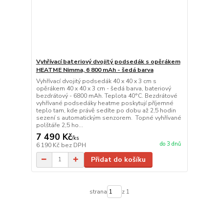
Vyhřívací bateriový dvojitý podsedák s opěrákem
HEATME Nimma, 6 800 mAh - šedá barva
Vyhřívací dvojitý podsedák 40 x 40 x 3 cm s
opěrákem 40 x 40 x 3 cm - šedá barva, bateriový
bezdrátový - 6800 mAh. Teplota 40°C. Bezdrátové
vyhřívané podsedáky heatme poskytují příjemné
teplo tam, kde právě sedíte po dobu až 2,5 hodin
sezení s automatickým senzorem. Topné vyhřívané
polštáře 2,5 ho...
7 490 Kč
/
ks
do 3 dnů
6 190 Kč
bez DPH
Přidat do košíku
strana
z 1