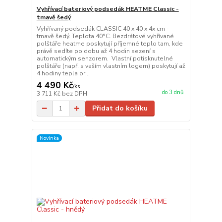
Vyhřívací bateriový podsedák HEATME Classic -
tmavě šedý
Vyhřívaný podsedák CLASSIC 40 x 40 x 4x cm -
tmavě šedý. Teplota 40°C. Bezdrátové vyhřívané
polštáře heatme poskytují příjemné teplo tam, kde
právě sedíte po dobu až 4 hodin sezení s
automatickým senzorem. Vlastní potisknutelné
polštáře (např. s vaším vlastním logem) poskytují až
4 hodiny tepla pr...
4 490 Kč
/
ks
do 3 dnů
3 711 Kč
bez DPH
Přidat do košíku
Novinka