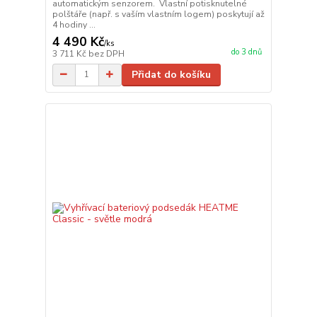
automatickým senzorem. Vlastní potisknutelné
polštáře (např. s vaším vlastním logem) poskytují až
4 hodiny ...
4 490 Kč
/
ks
do 3 dnů
3 711 Kč
bez DPH
Přidat do košíku