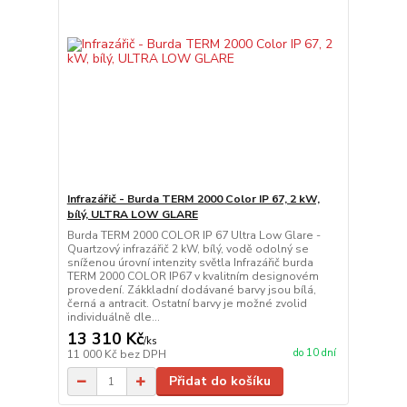
Infrazářič - Burda TERM 2000 Color IP 67, 2 kW,
bílý, ULTRA LOW GLARE
Burda TERM 2000 COLOR IP 67 Ultra Low Glare -
Quartzový infrazářič 2 kW, bílý, vodě odolný se
sníženou úrovní intenzity světla Infrazářič burda
TERM 2000 COLOR IP67 v kvalitním designovém
provedení. Zákkladní dodávané barvy jsou bílá,
černá a antracit. Ostatní barvy je možné zvolid
individuálně dle...
13 310 Kč
/
ks
do 10 dní
11 000 Kč
bez DPH
Přidat do košíku