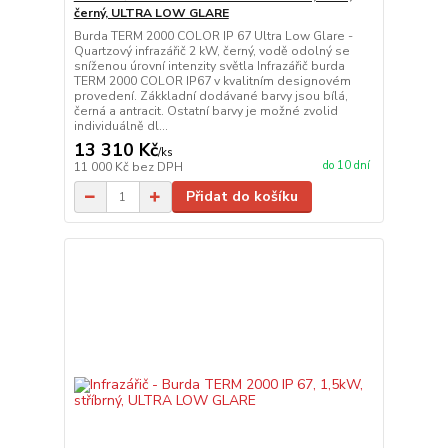
černý, ULTRA LOW GLARE
Burda TERM 2000 COLOR IP 67 Ultra Low Glare -
Quartzový infrazářič 2 kW, černý, vodě odolný se
sníženou úrovní intenzity světla Infrazářič burda
TERM 2000 COLOR IP67 v kvalitním designovém
provedení. Zákkladní dodávané barvy jsou bílá,
černá a antracit. Ostatní barvy je možné zvolid
individuálně dl...
13 310 Kč
/
ks
do 10 dní
11 000 Kč
bez DPH
Přidat do košíku