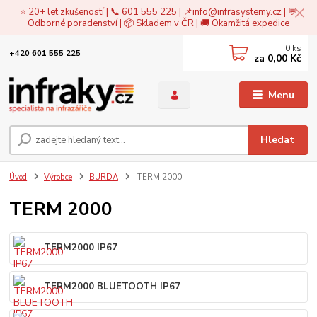
⭐ 20+ let zkušeností | 📞 601 555 225 | 📌
info@infrasystemy.cz
| 💬
Odborné poradenství | 📦 Skladem v ČR | 🚚 Okamžitá expedice
0
ks
+420 601 555 225
za
0,00 Kč
Menu
Hledat
Úvod
Výrobce
BURDA
TERM 2000
TERM 2000
TERM2000 IP67
TERM2000 BLUETOOTH IP67