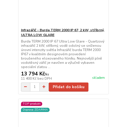
Infrazářič - Burda TERM 2000 IP 67, 2 kW, stříbrný,
ULTRA LOW GLARE
Burda TERM 2000 IP 67 Ultra Low Glare - Quartzový
infrazářič 2 kW, stříbrný, vodě odolný se sníženou
úrovní intenzity světla Infrazářič burda TERM 2000
IP67 v kvalitním designovém provedení
broušeného eloxovaného hliníku. Nejnovější plně
vodotěsný zářič je navržen a výlučně vybaven
speciální zlatou ...
13 794 Kč
/
ks
skladem
11 400 Kč
bez DPH
Přidat do košíku
TOP produkt
Doprava ZDARMA