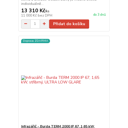
individuálně...
13 310 Kč
/
ks
do 3 dnů
11 000 Kč
bez DPH
Přidat do košíku
Doprava ZDARMA
Infrazářič - Burda TERM 2000 IP 67, 1,65 kW,