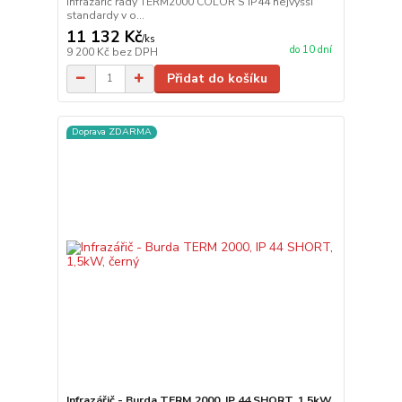
infrazářič řady TERM2000 COLOR S IP44 nejvyšší
standardy v o...
11 132 Kč
/
ks
do 10 dní
9 200 Kč
bez DPH
Přidat do košíku
Doprava ZDARMA
Infrazářič - Burda TERM 2000, IP 44 SHORT, 1,5kW,