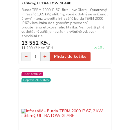
stříbrný, ULTRA LOW GLARE
Burda TERM 2000 IP 67 Ultra Low Glare - Quartzový
infrazářič 1,65 kW, stříbrný, vodě odolný se sníženou
úrovní intenzity světla Infrazářič burda TERM 2000
IP67 v kvalitním designovém provedení
broušeného eloxovaného hliníku. Nejnovější plně
vodotěsný zářič je navržen a výlučně vybaven
speciální zla...
13 552 Kč
/
ks
do 10 dní
11 200 Kč
bez DPH
Přidat do košíku
TOP produkt
Doprava ZDARMA