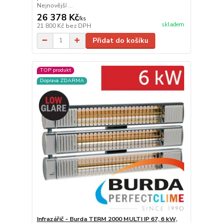
Nejnovější ...
26 378 Kč
/
ks
skladem
21 800 Kč
bez DPH
Přidat do košíku
TOP produkt
Doprava ZDARMA
Infrazářič - Burda TERM 2000 MULTI IP 67, 6 kW,