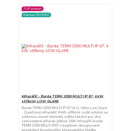
TOP produkt
Doprava ZDARMA
Infrazářič - Burda TERM 2000 MULTI IP 67, 4 kW,
stříbrný, LOW GLARE
Burda TERM 2000 MULTI IP 67 ULG, Ultra Low Glare
- Quartzový infrazářič 4 kW, stříbrný, vodě odolný se
sníženou úrovní intenzity světla Ideální pro dva
samostatné přívody jištěné 16A! Infrazářič burda
TERM 2000 MULTI IP67 v kvalitním designovém
provedení broušeného eloxovaného hliníku.