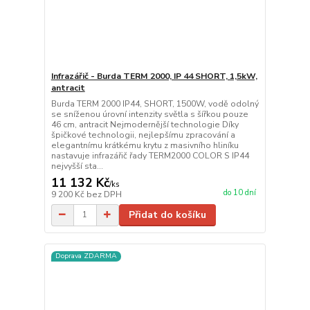
Infrazářič - Burda TERM 2000, IP 44 SHORT, 1,5kW,
antracit
Burda TERM 2000 IP44, SHORT, 1500W, vodě odolný
se sníženou úrovní intenzity světla s šířkou pouze
46 cm, antracit Nejmodernější technologie Díky
špičkové technologii, nejlepšímu zpracování a
elegantnímu krátkému krytu z masivního hliníku
nastavuje infrazářič řady TERM2000 COLOR S IP44
nejvyšší sta...
11 132 Kč
/
ks
do 10 dní
9 200 Kč
bez DPH
Přidat do košíku
Doprava ZDARMA