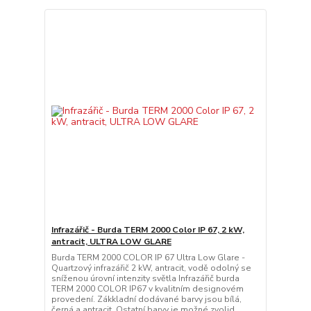
Infrazářič - Burda TERM 2000 Color IP 67, 2 kW,
antracit, ULTRA LOW GLARE
Burda TERM 2000 COLOR IP 67 Ultra Low Glare -
Quartzový infrazářič 2 kW, antracit, vodě odolný se
sníženou úrovní intenzity světla Infrazářič burda
TERM 2000 COLOR IP67 v kvalitním designovém
provedení. Zákkladní dodávané barvy jsou bílá,
černá a antracit. Ostatní barvy je možné zvolid