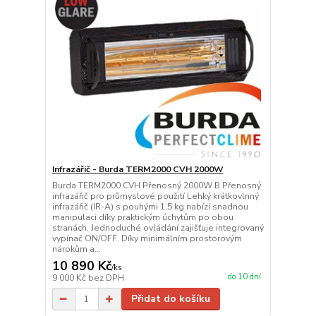
Infrazářič - Burda TERM2000 CVH 2000W
Burda TERM2000 CVH Přenosný 2000W B Přenosný
infrazářič pro průmyslové použití Lehký krátkovlnný
infrazářič (IR-A) s pouhými 1,5 kg nabízí snadnou
manipulaci díky praktickým úchytům po obou
stranách. Jednoduché ovládání zajišťuje integrovaný
vypínač ON/OFF. Díky minimálním prostorovým
nárokům a...
10 890 Kč
/
ks
do 10 dní
9 000 Kč
bez DPH
Přidat do košíku