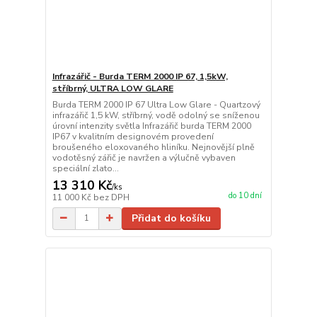
Infrazářič - Burda TERM 2000 IP 67, 1,5kW,
stříbrný, ULTRA LOW GLARE
Burda TERM 2000 IP 67 Ultra Low Glare - Quartzový
infrazářič 1,5 kW, stříbrný, vodě odolný se sníženou
úrovní intenzity světla Infrazářič burda TERM 2000
IP67 v kvalitním designovém provedení
broušeného eloxovaného hliníku. Nejnovější plně
vodotěsný zářič je navržen a výlučně vybaven
speciální zlato...
13 310 Kč
/
ks
do 10 dní
11 000 Kč
bez DPH
Přidat do košíku