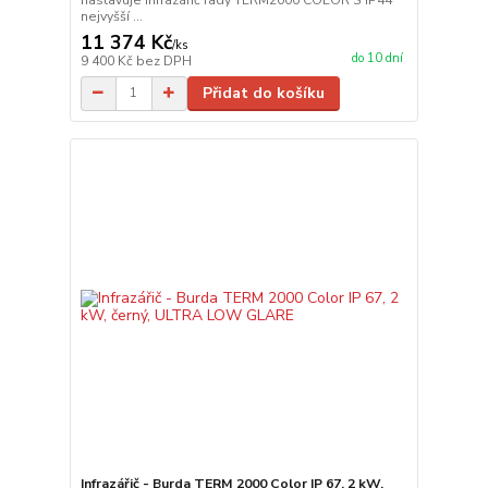
nejvyšší ...
11 374 Kč
/
ks
do 10 dní
9 400 Kč
bez DPH
Přidat do košíku
Infrazářič - Burda TERM 2000 Color IP 67, 2 kW,