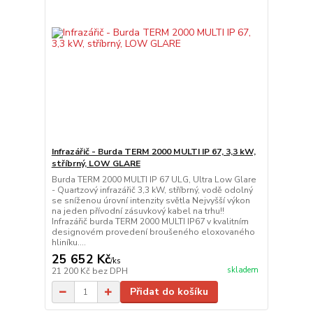
Infrazářič - Burda TERM 2000 MULTI IP 67, 3,3 kW,
stříbrný, LOW GLARE
Burda TERM 2000 MULTI IP 67 ULG, Ultra Low Glare
- Quartzový infrazářič 3,3 kW, stříbrný, vodě odolný
se sníženou úrovní intenzity světla Nejvyšší výkon
na jeden přívodní zásuvkový kabel na trhu!!
Infrazářič burda TERM 2000 MULTI IP67 v kvalitním
designovém provedení broušeného eloxovaného
hliníku....
25 652 Kč
/
ks
skladem
21 200 Kč
bez DPH
Přidat do košíku