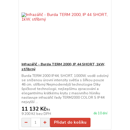
Infrazářič - Burda TERM 2000, IP 44 SHORT, 1kW,
stříbrný
Burda TERM 2000 IP44, SHORT, 1000W, vodě odolný
se sníženou úrovní intenzity světla s šířkou pouze
46 cm, stříbrný Nejmodernější technologie Díky
špičkové technologii, nejlepšímu zpracování a
elegantnímu krátkému krytu z masivního hliníku
nastavuje infrazářič řady TERM2000 COLOR S IP44
nejvyšší ...
11 132 Kč
/
ks
do 10 dní
9 200 Kč
bez DPH
Přidat do košíku