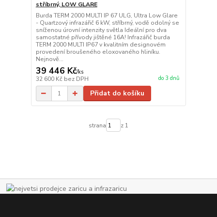
stříbrný, LOW GLARE
Burda TERM 2000 MULTI IP 67 ULG, Ultra Low Glare
- Quartzový infrazářič 6 kW, stříbrný, vodě odolný se
sníženou úrovní intenzity světla Ideální pro dva
samostatné přívody jištěné 16A! Infrazářič burda
TERM 2000 MULTI IP67 v kvalitním designovém
provedení broušeného eloxovaného hliníku.
Nejnově...
39 446 Kč
/
ks
do 3 dnů
32 600 Kč
bez DPH
Přidat do košíku
strana
z 1