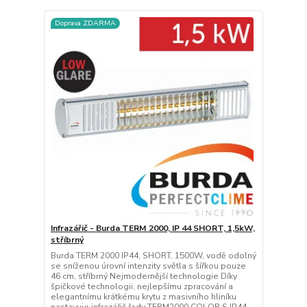
Doprava ZDARMA
Infrazářič - Burda TERM 2000, IP 44 SHORT, 1,5kW,
stříbrný
Burda TERM 2000 IP44, SHORT, 1500W, vodě odolný
se sníženou úrovní intenzity světla s šířkou pouze
46 cm, stříbrný Nejmodernější technologie Díky
špičkové technologii, nejlepšímu zpracování a
elegantnímu krátkému krytu z masivního hliníku
nastavuje infrazářič řady TERM2000 COLOR S IP44