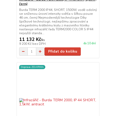
černý
Burda TERM 2000 IP44, SHORT, 1500W, vodě odolný
se sníženou úrovní intenzity světla s šířkou pouze
46 cm, černý Nejmodernější technologie Díky
špičkové technologii, nejlepšímu zpracování a
elegantnímu krátkému krytu z masivního hliníku
nastavuje infrazářič řady TERM2000 COLOR S IP44
nejvyšší standa...
11 132 Kč
/
ks
do 10 dní
9 200 Kč
bez DPH
Přidat do košíku
Doprava ZDARMA