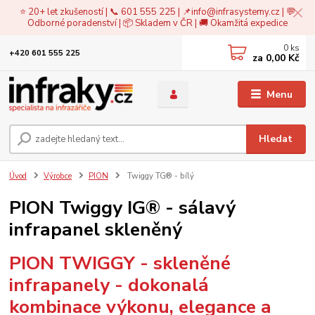
⭐ 20+ let zkušeností | 📞 601 555 225 | 📌
info@infrasystemy.cz
| 💬
Odborné poradenství | 📦 Skladem v ČR | 🚚 Okamžitá expedice
0
ks
+420 601 555 225
za
0,00 Kč
Menu
Hledat
Úvod
Výrobce
PION
Twiggy TG® - bílý
PION Twiggy IG® - sálavý
infrapanel skleněný
PION TWIGGY - skleněné
infrapanely - dokonalá
kombinace výkonu, elegance a