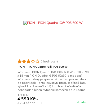
1 hodnocení
PION - PION Quadro IG® P06 600 W
Infrapanel PION Quadro IG® P06, 600 W, - 590 x 590
x 18 mm PION Quadro IG P06 60x60 je moderní
infrapanel, který je speciálně navržen pro instalaci
do podhledů. Tento inovativní produkt přináší řadu
výhod, které ocení každý, kdo hledá efektivní a
nenápadné řešení vytápění komečních ale i domá...
4 900 Kč
4 590 Kč
/
ks
skladem
3 793 Kč
bez DPH