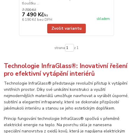
tloušťku ...
7 700 Kč
7 490 Kč
/
ks
skladem
6 190 Kč
bez DPH
Zvolit variantu
strana
z 1
Technologie InfraGlass®: Inovativní řešení
pro efektivní vytápění interiérů
Technologie InfraGlass® představuje revoluční přístup k vytápění
vnitřních prostor. Díky své unikátní konstrukci a využití
nejmodernějších materiálů umožňuje navrhovat a vyrábět úsporné,
subtilní a elegantní infrapanely, které se dokonale přizpůsobí
jakémukoli interiéru a stanou se jeho estetickým doplňkem.
Princip fungování technologie InfraGlass® spočívá v přeměně
elektrické energie na teplo. Na povrchu skla je nanesena
speciální nanovrstva z oxidů kovů, která je napájena elektrickým