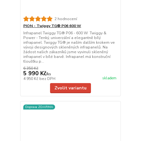
2 hodnocení
PION - Twiggy TG® P06 600 W
Infrapanel Twiggy TG® P06 - 600 W Twiggy &
Power - Tenký, univerzální a elegantně bílý
infrapanel. Twiggy TG® je naším dalším krokem ve
vývoji designových skleněných infrapanelů. Na
žádost našich zákazníků jsme vyvinuli skleněný
infrapanel v bílé barvě. Infrapanel má konstruční
tloušťku p...
6 350 Kč
5 990 Kč
/
ks
skladem
4 950 Kč
bez DPH
Zvolit variantu
Doprava ZDARMA