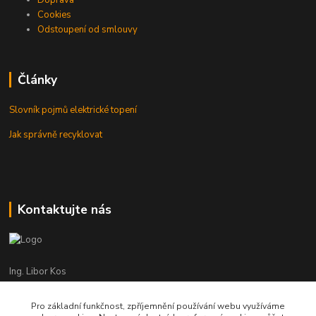
Cookies
Odstoupení od smlouvy
Články
Slovník pojmů elektrické topení
Jak správně recyklovat
Kontaktujte nás
Ing. Libor Kos
+420 601 555 225
(Po-Pá: 8-17:00 hod.)
Pro základní funkčnost, zpříjemnění používání webu využíváme