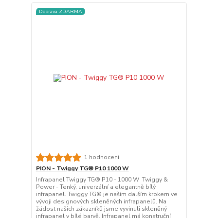
Doprava ZDARMA
1 hodnocení
PION - Twiggy TG® P10 1000 W
Infrapanel Twiggy TG® P10 - 1000 W Twiggy &
Power - Tenký, univerzální a elegantně bílý
infrapanel. Twiggy TG® je naším dalším krokem ve
vývoji designových skleněných infrapanelů. Na
žádost našich zákazníků jsme vyvinuli skleněný
infrapanel v bílé barvě. Infrapanel má konstruční