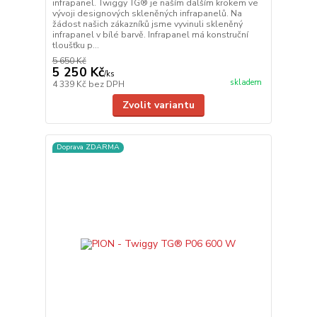
infrapanel. Twiggy TG® je naším dalším krokem ve
vývoji designových skleněných infrapanelů. Na
žádost našich zákazníků jsme vyvinuli skleněný
infrapanel v bílé barvě. Infrapanel má konstruční
tloušťku p...
5 650 Kč
5 250 Kč
/
ks
skladem
4 339 Kč
bez DPH
Zvolit variantu
Doprava ZDARMA