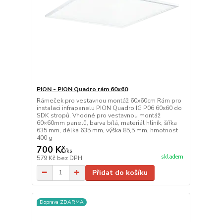
PION - PION Quadro rám 60x60
Rámeček pro vestavnou montáž 60x60cm Rám pro
instalaci infrapanelu PION Quadro IG P06 60x60 do
SDK stropů. Vhodné pro vestavnou montáž
60×60mm panelů, barva bílá, materiál hliník, šířka
635 mm, délka 635 mm, výška 85,5 mm, hmotnost
400 g
700 Kč
/
ks
skladem
579 Kč
bez DPH
Přidat do košíku
Doprava ZDARMA