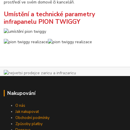
prostředí ve svém domově či kanceláři.
Umístění a technické parametry
infrapanelu PION TWIGGY
Nakupování
O nás
Jak nakupovat
Obchodní podmínky
Způsoby platby
Doprava