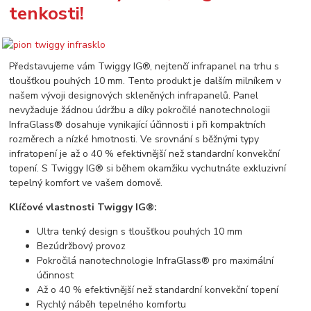
tenkosti!
Představujeme vám Twiggy IG®, nejtenčí infrapanel na trhu s
tloušťkou pouhých 10 mm. Tento produkt je dalším milníkem v
našem vývoji designových skleněných infrapanelů. Panel
nevyžaduje žádnou údržbu a díky pokročilé nanotechnologii
InfraGlass® dosahuje vynikající účinnosti i při kompaktních
rozměrech a nízké hmotnosti. Ve srovnání s běžnými typy
infratopení je až o 40 % efektivnější než standardní konvekční
topení. S Twiggy IG® si během okamžiku vychutnáte exkluzivní
tepelný komfort ve vašem domově.
Klíčové vlastnosti Twiggy IG®:
Ultra tenký design s tloušťkou pouhých 10 mm
Bezúdržbový provoz
Pokročilá nanotechnologie InfraGlass® pro maximální
účinnost
Až o 40 % efektivnější než standardní konvekční topení
Rychlý náběh tepelného komfortu