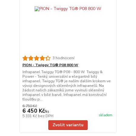
3 hodnocení
PION - Twiggy TG® P08 800 W
Infrapanel Twiggy TG® P08 - 800 W Twiggy &
Power - Tenký, univerzální a elegantně bílý
infrapanel. Twiggy TG® je naším dalším krokem ve
vývoji designových skleněných infrapanelů. Na
žádost našich zákazníků jsme vyvinuli skleněný
infrapanel v bílé barvě. Infrapanel má konstruční
tloušťku p...
6 750 Kč
6 450 Kč
/
ks
skladem
5 331 Kč
bez DPH
Zvolit variantu