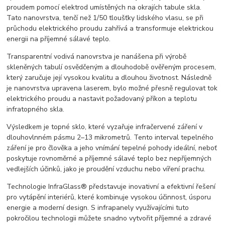
proudem pomocí elektrod umístěných na okrajích tabule skla.
Tato nanovrstva, tenčí než 1/50 tloušťky lidského vlasu, se při
průchodu elektrického proudu zahřívá a transformuje elektrickou
energii na příjemné sálavé teplo.
Transparentní vodivá nanovrstva je nanášena při výrobě
skleněných tabulí osvědčeným a dlouhodobě ověřeným procesem,
který zaručuje její vysokou kvalitu a dlouhou životnost. Následně
je nanovrstva upravena laserem, bylo možné přesně regulovat tok
elektrického proudu a nastavit požadovaný příkon a teplotu
infratopného skla.
Výsledkem je topné sklo, které vyzařuje infračervené záření v
dlouhovlnném pásmu 2–13 mikrometrů. Tento interval tepelného
záření je pro člověka a jeho vnímání tepelné pohody ideální, neboť
poskytuje rovnoměrné a příjemné sálavé teplo bez nepříjemných
vedlejších účinků, jako je proudění vzduchu nebo víření prachu.
Technologie InfraGlass® představuje inovativní a efektivní řešení
pro vytápění interiérů, které kombinuje vysokou účinnost, úsporu
energie a moderní design. S infrapanely využívajícími tuto
pokročilou technologii můžete snadno vytvořit příjemné a zdravé