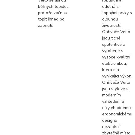
Veito se liší od
robustní a
běžných topidel,
odolná s
protože začnou
topnými prvky s
topit ihned po
dlouhou
zapnutí.
životností.
Ohřívače Veito
jsou tiché,
spolehlivé a
vyrobené s
vysoce kvalitní
elektronikou,
která má
vynikající výkon.
Ohřívače Veito
jsou stylové s
moderním
vzhledem a
díky vhodnému
ergonomickému
designu
nezabírají
zbytečně místo.