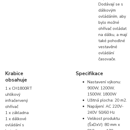
Dodávají se s
dálkovým
ovládáním, aby
bylo možné
ohřívač ovládat
na dálku, a mají
také pohodlné
vestavěné
ovládání
časovače.
Krabice
Specifikace
obsahuje
Nastavení výkonu:
900W, 1200W,
1 x CH1800RT
1500W, 1800W
uhlíkový
Užitná plocha: 20 m2.
infračervený
Napájení: AC 220V-
ohřívač
240V 50/60 Hz
1 x základna
Velikost produktu
1 x dálkové
(ŠxDxV): 80 mm x
ovládání s