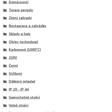
Domácnosti
Terasy pergoly
Zimní zahrady
Restaurace a zahrádky
Sklady a haly
Ohřev technologií
Karbonové (1000°C)
230V
Černý
Stříbrný
Dálkový ovladač
IP 20 - IP 44
Samostatně stojící
Volně stojící