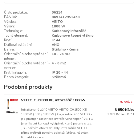
Číslo produktu:
06214
EAN kód:
8697412951468
Výrobce:
VEITO
Výkon:
1800 W
Technologie:
Karbonový infrazářič
Topný element:
Karbonové topné vlákno
Krytí:
IP 44
Dálkové ovládání:
ANO
Barva:
Stříbrno - černá
Orientační plocha vytápění -
18 - 26 m2
interier:
Orientační plocha vytápění -
4 - 6 m2
exterier:
Krytí kategorie:
IP 20 - 44
Barva kategorie:
Stříbrná
Podobné produkty
VEITO CH1800 XE, infrazářič 1800W
na dotaz
Infračervený zářič VEITO VEITO CH1800 XE -
3 850 Kč
/
ks
1800W ( 900 / 1800W ) Co je infrazářič VEITO a
3 182 Kč
bez DPH
jak pracuje? Elektrické Infračervené topení VEITO
je unikátní koncept vytápění, který pracuje s tzv.
„Slunečním efektem“, kdy infrazářiče VEITO
přímo ohřívají povrchy objektů (stěna, nábytek,
lidi, atd.) a ne v...