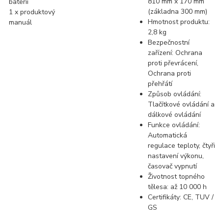
810 mm x 170 mm
baterií
(základna 300 mm)
1 x produktový
Hmotnost produktu:
manuál
2,8 kg
Bezpečnostní
zařízení: Ochrana
proti převrácení,
Ochrana proti
přehřátí
Způsob ovládání:
Tlačítkové ovládání a
dálkové ovládání
Funkce ovládání:
Automatická
regulace teploty, čtyři
nastavení výkonu,
časovač vypnutí
Životnost topného
tělesa: až 10 000 h
Certifikáty: CE, TUV /
GS