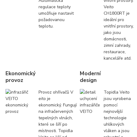
Automatická
vnitřní prostory.
regulace teploty
Veito
umožňuje nastavit
CH1800RT je
požadovanou
ideální pro
teplotu.
vnitřní prostory,
jako jsou
domácnosti,
zimní zahrady,
restaurace,
kanceláře atd.
Ekonomický
Moderní
provoz
design
Provoz ohřívačů V
Topidla Veito
eito je
jsou vyrobena
ekonomický. Fungují
pomocí
na infračervených
nejnovější
tepelných vlnách,
technologie
které se šíří po
uhlíkových
místnosti. Topidla
vláken a jsou