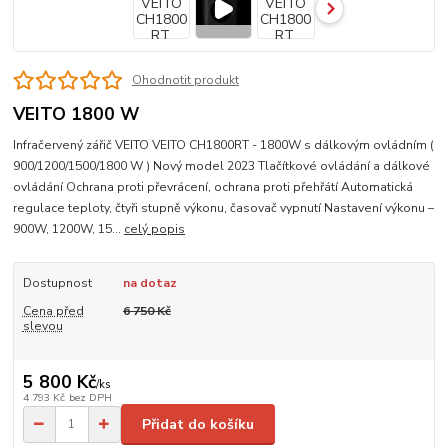
Ohodnotit produkt
VEITO 1800 W
Infračervený zářič VEITO VEITO CH1800RT - 1800W s dálkovým ovládním (
900/1200/1500/1800 W ) Nový model 2023 Tlačítkové ovládání a dálkové
ovládání Ochrana proti převrácení, ochrana proti přehřátí Automatická
regulace teploty, čtyři stupně výkonu, časovač vypnutí Nastavení výkonu –
900W, 1200W, 15...
celý popis
Dostupnost
na dotaz
Cena před
6 750 Kč
slevou
5 800 Kč
/
ks
4 793 Kč
bez DPH
Přidat do košíku