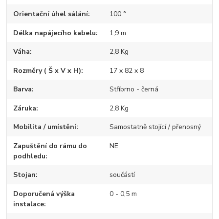
Orientační úhel sálání
100 °
Délka napájecího kabelu
1,9 m
Váha
2,8 Kg
Rozměry ( Š x V x H)
17 x 82 x 8
Barva
Stříbrno - černá
Záruka
2,8 Kg
Mobilita / umístění
Samostatně stojící / přenosný
Zapuštění do rámu do
NE
podhledu
Stojan
součástí
Doporučená výška
0 - 0,5 m
instalace