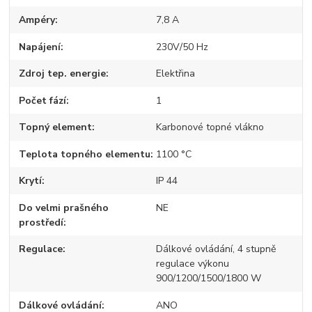
Ampéry
7,8 A
Napájení
230V/50 Hz
Zdroj tep. energie
Elektřina
Počet fází
1
Topný element
Karbonové topné vlákno
Teplota topného elementu
1100 °C
Krytí
IP 44
Do velmi prašného
NE
prostředí
Regulace
Dálkové ovládání, 4 stupně
regulace výkonu
900/1200/1500/1800 W
Dálkové ovládání
ANO