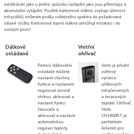
odvětráván jako u jiného způsobu vytápění jako jsou přímotopy a
akumulační vytápění. Použité karbonové vlákno zvyšuje účinnost
infrazářičů snížením podílu světelného spektra do požadované
sálavé složky. Karbonová topná vlákna umožňují instalaci i do
svislých pozic!
Dálkově
Vnitřní
ovládané
ohřívač
Pomocí dálkového
Veito je přední
ovladače můžete
světový
nastavit všechny
výrobce
funkce a nastavení:
uhlíkových
regulovat úrovně
infračervených
ohřevu, aktivovat a
a terasových
nastavit funkci
topidel. Ohřívač
časovače a
Veito
aktivovat a nastavit
CH1800RT je
automatickou
perfektním
regulaci teploty.
řešením pro