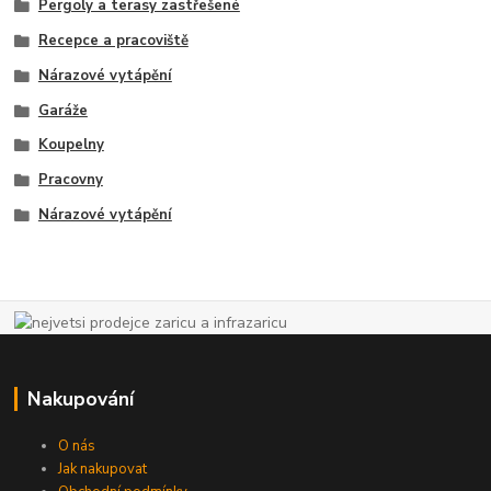
Pergoly a terasy zastřešené
Recepce a pracoviště
Nárazové vytápění
Garáže
Koupelny
Pracovny
Nárazové vytápění
Nakupování
O nás
Jak nakupovat