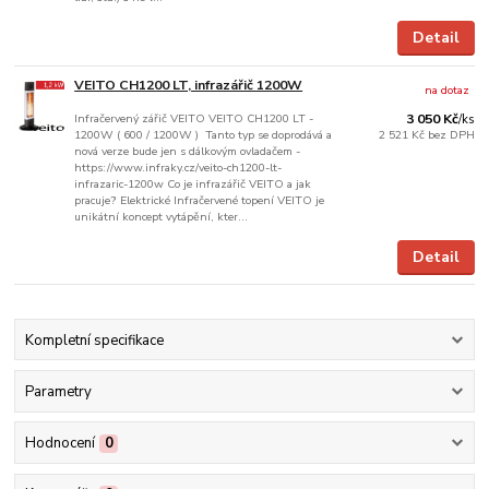
Detail
VEITO CH1200 LT, infrazářič 1200W
na dotaz
Infračervený zářič VEITO VEITO CH1200 LT -
3 050 Kč
/
ks
1200W ( 600 / 1200W ) Tanto typ se doprodává a
2 521 Kč
bez DPH
nová verze bude jen s dálkovým ovladačem -
https://www.infraky.cz/veito-ch1200-lt-
infrazaric-1200w Co je infrazářič VEITO a jak
pracuje? Elektrické Infračervené topení VEITO je
unikátní koncept vytápění, kter...
Detail
Kompletní specifikace
Parametry
Hodnocení
0