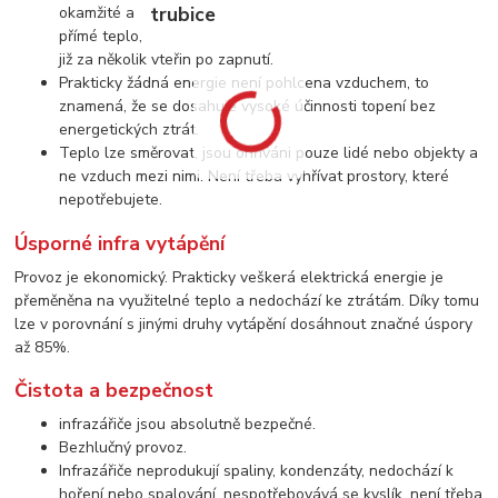
okamžité a
přímé teplo,
již za několik vteřin po zapnutí.
Prakticky žádná energie není pohlcena vzduchem, to
znamená, že se dosahuje vysoké účinnosti topení bez
energetických ztrát.
Teplo lze směrovat, jsou ohříváni pouze lidé nebo objekty a
ne vzduch mezi nimi. Není třeba vyhřívat prostory, které
nepotřebujete.
Úsporné infra vytápění
Provoz je ekonomický. Prakticky veškerá elektrická energie je
přeměněna na využitelné teplo a nedochází ke ztrátám. Díky tomu
lze v porovnání s jinými druhy vytápění dosáhnout značné úspory
až 85%.
Čistota a bezpečnost
infrazářiče jsou absolutně bezpečné.
Bezhlučný provoz.
Infrazářiče neprodukují spaliny, kondenzáty, nedochází k
hoření nebo spalování, nespotřebovává se kyslík, není třeba