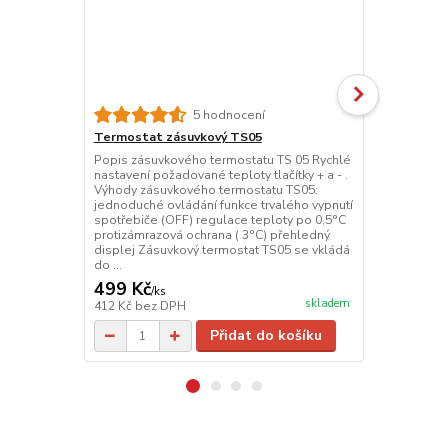
5 hodnocení
Termostat zásuvkový TS05
Termostat 
Popis zásuvkového termostatu TS 05 Rychlé
Popis zásuv
nastavení požadované teploty tlačítky + a - .
ovládání pr
Výhody zásuvkového termostatu TS05:
(konvektory, 
jednoduché ovládání funkce trvalého vypnutí
topné panely,
spotřebiče (OFF) regulace teploty po 0,5°C
Automatickou
protizámrazová ochrana ( 3°C) přehledný
spotřebiče m
displej Zásuvkový termostat TS05 se vkládá
pro topení v
do ...
Výhodou je n
499 Kč
702 Kč
/
ks
/
ks
skladem
412 Kč
bez DPH
580 Kč
bez 
Přidat do košíku