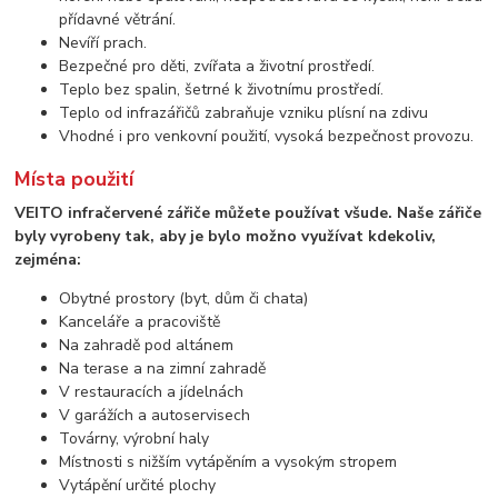
přídavné větrání.
Nevíří prach.
Bezpečné pro děti, zvířata a životní prostředí.
Teplo bez spalin, šetrné k životnímu prostředí.
Teplo od infrazářičů zabraňuje vzniku plísní na zdivu
Vhodné i pro venkovní použití, vysoká bezpečnost provozu.
Místa použití
VEITO infračervené zářiče můžete používat všude. Naše zářiče
byly vyrobeny tak, aby je bylo možno využívat kdekoliv,
zejména:
Obytné prostory (byt, dům či chata)
Kanceláře a pracoviště
Na zahradě pod altánem
Na terase a na zimní zahradě
V restauracích a jídelnách
V garážích a autoservisech
Továrny, výrobní haly
Místnosti s nižším vytápěním a vysokým stropem
Vytápění určité plochy