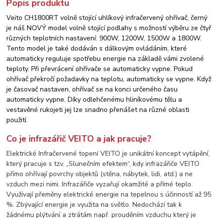
Popis produktu
Veito CH1800RT volně stojící uhlíkový infračervený ohřívač, černý
je náš NOVÝ model volně stojící podlahy s možností výběru ze čtyř
různých teplotních nastavení: 900W, 1200W, 1500W a 1800W.
Tento model je také dodáván s dálkovým ovládáním, které
automaticky reguluje spotřebu energie na základě vámi zvolené
teploty. Při převrácení ohřívače se automaticky vypne. Pokud
ohřívač překročí požadavky na teplotu, automaticky se vypne. Když
je časovač nastaven, ohřívač se na konci určeného času
automaticky vypne. Díky odlehčenému hliníkovému tělu a
vestavěné rukojeti jej lze snadno přenášet na různé oblasti
použití.
Co je infrazářič VEITO
a jak pracuje?
Elektrické Infračervené topení VEITO je unikátní koncept vytápění,
který pracuje s tzv. „Slunečním efektem“, kdy infrazářiče VEITO
přímo ohřívají povrchy objektů (stěna, nábytek, lidi, atd.) a ne
vzduch mezi nimi. Infrazářiče vyzařují okamžité a přímé teplo.
Využívají přeměny elektrické energie na tepelnou s účinností až 95
%. Zbývající energie je využita na světlo. Nedochází tak k
žádnému plýtvání a ztrátám např. prouděním vzduchu který je