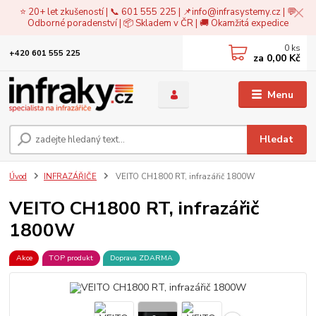
⭐ 20+ let zkušeností | 📞 601 555 225 | 📌
info@infrasystemy.cz
| 💬
Odborné poradenství | 📦 Skladem v ČR | 🚚 Okamžitá expedice
0
ks
+420 601 555 225
za
0,00 Kč
Menu
Hledat
Úvod
INFRAZÁŘIČE
VEITO CH1800 RT, infrazářič 1800W
VEITO CH1800 RT, infrazářič
1800W
Akce
TOP produkt
Doprava ZDARMA