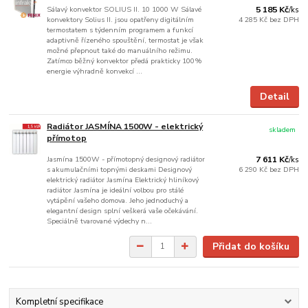
Sálavý konvektor SOLIUS II. 10 1000 W Sálavé
5 185 Kč
/
ks
konvektory Solius II. jsou opatřeny digitálním
4 285 Kč
bez DPH
termostatem s týdenním programem a funkcí
adaptivně řízeného spouštění, termostat je však
možné přepnout také do manuálního režimu.
Zatímco běžný konvektor předá prakticky 100%
energie výhradně konvekcí ...
Detail
Radiátor JASMÍNA 1500W - elektrický
skladem
přímotop
Jasmína 1500W - přímotopný designový radiátor
7 611 Kč
/
ks
s akumulačními topnými deskami Designový
6 290 Kč
bez DPH
elektrický radiátor Jasmína Elektrický hliníkový
radiátor Jasmína je ideální volbou pro stálé
vytápění vašeho domova. Jeho jednoduchý a
elegantní design splní veškerá vaše očekávání.
Speciálně tvarované výdechy n...
Přidat do košíku
Kompletní specifikace