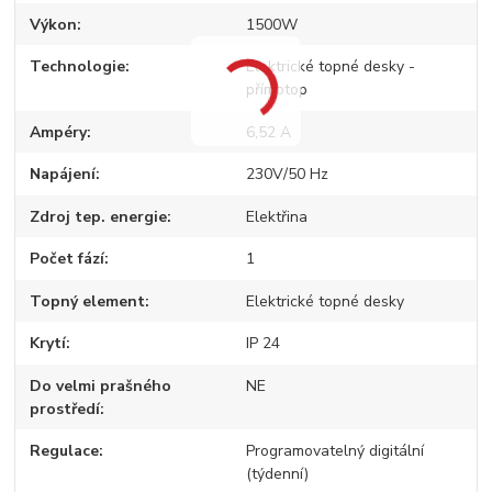
Výkon
1500W
Technologie
Elektrické topné desky -
přímotop
Ampéry
6,52 A
Napájení
230V/50 Hz
Zdroj tep. energie
Elektřina
Počet fází
1
Topný element
Elektrické topné desky
Krytí
IP 24
Do velmi prašného
NE
prostředí
Regulace
Programovatelný digitální
(týdenní)