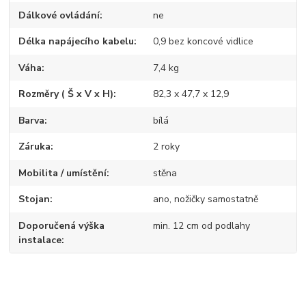
Dálkové ovládání
ne
Délka napájecího kabelu
0,9 bez koncové vidlice
Váha
7,4 kg
Rozměry ( Š x V x H)
82,3 x 47,7 x 12,9
Barva
bílá
Záruka
2 roky
Mobilita / umístění
stěna
Stojan
ano, nožičky samostatně
Doporučená výška
min. 12 cm od podlahy
instalace