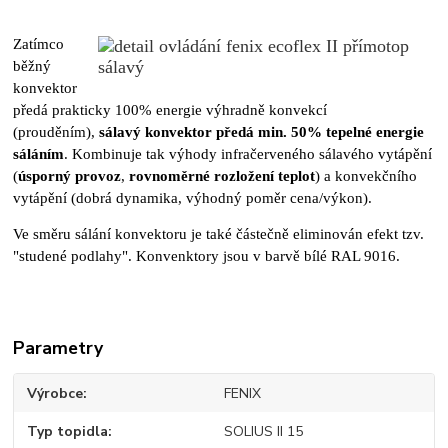
Zatímco
běžný
konvektor
předá prakticky 100% energie výhradně konvekcí
(prouděním),
sálavý konvektor předá min. 50% tepelné energie
sáláním
. Kombinuje tak výhody infračerveného sálavého vytápění
(
úsporný provoz
,
rovnoměrné rozložení teplot
) a konvekčního
vytápění (dobrá dynamika, výhodný poměr cena/výkon).
Ve směru sálání konvektoru je také částečně eliminován efekt tzv.
"studené podlahy". Konvenktory jsou v barvě bílé RAL 9016.
Parametry
Výrobce
FENIX
Typ topidla
SOLIUS II 15