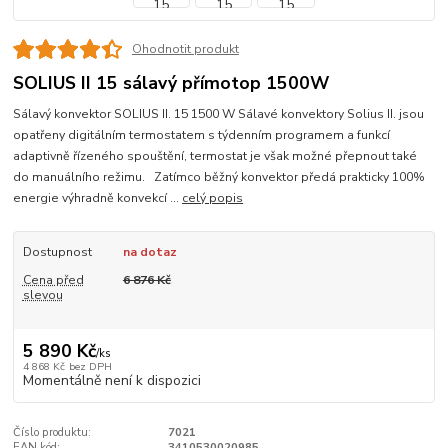
Ohodnotit produkt
SOLIUS II 15 sálavý přímotop 1500W
Sálavý konvektor SOLIUS II. 15 1500 W Sálavé konvektory Solius II. jsou
opatřeny digitálním termostatem s týdenním programem a funkcí
adaptivně řízeného spouštění, termostat je však možné přepnout také
do manuálního režimu. Zatímco běžný konvektor předá prakticky 100%
energie výhradně konvekcí ...
celý popis
Dostupnost
na dotaz
Cena před
6 876 Kč
slevou
5 890 Kč
/
ks
4 868 Kč
bez DPH
Momentálně není k dispozici
Číslo produktu:
7021
EAN kód:
3410530020985