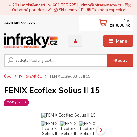
⭐ 20+ let zkušeností | 📞 601 555 225 | 📌
info@infrasystemy.cz
| 💬
Odborné poradenství | 📦 Skladem v ČR | 🚚 Okamžitá expedice
0
ks
+420 601 555 225
za
0,00 Kč
Menu
Hledat
Úvod
INFRAZÁŘIČE
FENIX Ecoflex Solius II 15
FENIX Ecoflex Solius II 15
TOP produkt