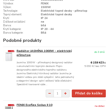
Výrobce:
FENIX
Výkon:
1500W
Technologie:
Elektrické topné desky - přímotop
Topný element:
Elektrické topné desky
Krytí:
IP 24
Dálkové ovládání:
ne
Barva:
bílá
Krytí kategorie:
IP 20 - 44
Barva kategorie:
Bílá
Podobné produkty
Radiátor JASMÍNA 1000W - elektrický
do 3 dnů
přímotop
Jasmína 1000W - přímotopný designový radiátor
6 159 Kč
/
ks
s akumulačními topnými deskami Popis
5 090 Kč
bez DPH
designového elektrického topného radiátoru
Jasmína Elektrický hliníkový radiátor Jasmína je
ideální volbou pro stálé vytápění. Jeho jednoduchý
a elegantní design splní veškerá Vaše očekávání.
Speciálně tvarované výde...
Přidat do košíku
FENIX Ecoflex Solius II 10
na dotaz