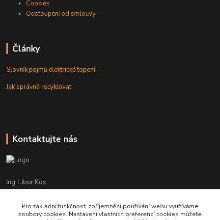
Cookies
Odstoupení od smlouvy
Články
Slovník pojmů elektrické topení
Jak správně recyklovat
Kontaktujte nás
Ing. Libor Kos
+420 601 555 225
(Po-Pá: 8-17:00 hod.)
Pro základní funkčnost, zpříjemnění používání webu využíváme
soubory cookies. Nastavení vlastních preferencí cookies můžete