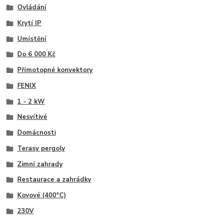
Ovládání
Krytí IP
Umístění
Do 6 000 Kč
Přímotopné konvektory
FENIX
1 - 2 kW
Nesvítivé
Domácnosti
Terasy pergoly
Zimní zahrady
Restaurace a zahrádky
Kovové (400°C)
230V