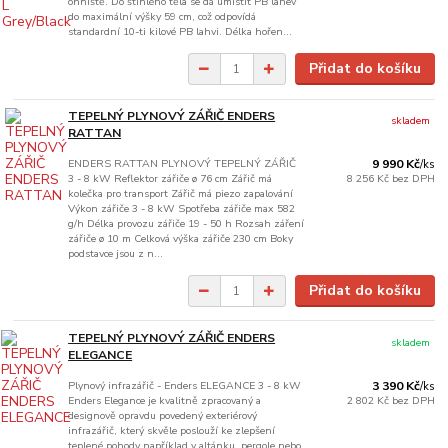
ohniště. Do štíhlého těla se dá umístit PB lahev
do maximální výšky 59 cm, což odpovídá
standardní 10-ti kilové PB lahvi. Délka hořen...
Přidat do košíku
TEPELNÝ PLYNOVÝ ZÁŘIČ ENDERS
skladem
RATTAN
ENDERS RATTAN PLYNOVÝ TEPELNÝ ZÁŘIČ
9 990 Kč
/
ks
3 - 8 kW Reflektor zářiče ø 76 cm Zářič má
8 256 Kč
bez DPH
kolečka pro transport Zářič má piezo zapalování
Výkon zářiče 3 - 8 kW Spotřeba zářiče max 582
g/h Délka provozu zářiče 19 - 50 h Rozsah záření
zářiče ø 10 m Celková výška zářiče 230 cm Boky
podstavce jsou z n...
Přidat do košíku
TEPELNÝ PLYNOVÝ ZÁŘIČ ENDERS
skladem
ELEGANCE
Plynový infrazářič - Enders ELEGANCE 3 - 8 kW
3 390 Kč
/
ks
Enders Elegance je kvalitně zpracovaný a
2 802 Kč
bez DPH
designově opravdu povedený exteriérový
infrazářič, který skvěle poslouží ke zlepšení
teplené pohody například v altánku, pergole nebo