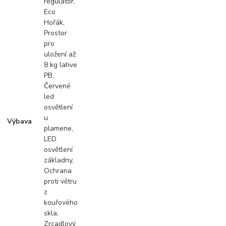
regulátor,
Eco
Hořák,
Prostor
pro
uložení až
8 kg lahve
PB,
Červené
led
osvětlení
u
Výbava
plamene,
LED
osvětlení
základny,
Ochrana
proti větru
z
kouřového
skla,
Zrcadlový