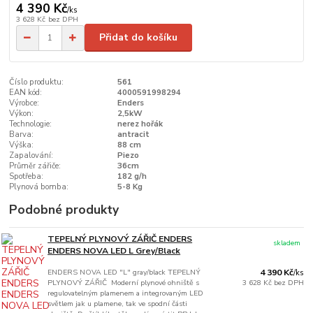
4 390 Kč
/
ks
3 628 Kč
bez DPH
Přidat do košíku
Číslo produktu:
561
EAN kód:
4000591998294
Výrobce:
Enders
Výkon:
2,5kW
Technologie:
nerez hořák
Barva:
antracit
Výška:
88 cm
Zapalování:
Piezo
Průměr zářiče:
36cm
Spotřeba:
182 g/h
Plynová bomba:
5-8 Kg
Podobné produkty
TEPELNÝ PLYNOVÝ ZÁŘIČ ENDERS
skladem
ENDERS NOVA LED L Grey/Black
ENDERS NOVA LED "L" gray/black TEPELNÝ
4 390 Kč
/
ks
PLYNOVÝ ZÁŘIČ Moderní plynové ohniště s
3 628 Kč
bez DPH
regulovatelným plamenem a integrovaným LED
světlem jak u plamene, tak ve spodní části