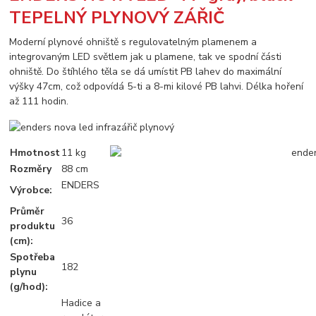
TEPELNÝ PLYNOVÝ ZÁŘIČ
Moderní plynové ohniště s regulovatelným plamenem a
integrovaným LED světlem jak u plamene, tak ve spodní části
ohniště. Do štíhlého těla se dá umístit PB lahev do maximální
výšky 47cm, což odpovídá 5-ti a 8-mi kilové PB lahvi. Délka hoření
až 111 hodin.
Hmotnost
11 kg
Rozměry
88 cm
ENDERS
Výrobce:
Průměr
36
produktu
(cm):
Spotřeba
182
plynu
(g/hod):
Hadice a