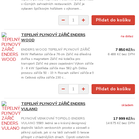
v různých zahradních restauracích. Zářič je
vybaven špičkovým hořákem s výkonem...
Přidat do košíku
TEPELNÝ PLYNOVÝ ZÁŘIČ ENDERS
na dotaz
WOOD
ENDERS WOOD TEPELNÝ PLYNOVÝ ZÁŘIČ
7 850 Kč
/
ks
8kW Reflektor zářiče ø 76 cm Zářič má dřevěná
6 488 Kč
bez DPH
dvířka s magnetem Zářič má kolečka pro
transport Zářič má piezo zapalování Výkon zářiče
3 - 8 kW Spotřeba zářiče max 582 g/h Délka
provozu zářiče 50 - 19 h Rozsah záření zářiče ø 9
m Celková výška zářiče 230 c...
Přidat do košíku
TEPELNÝ PLYNOVÝ ZÁŘIČ ENDERS
skladem
VULANO
PLYNOVÉ VENKOVNÍ TOPIDLO ENDERS
17 999 Kč
/
ks
VULANO 5589 Jedná se o krásný designový
14 875 Kč
bez DPH
doplněk Vašich venkovních prostor a zároveň o
pěkný způsob, jak si na Vaší zahradě či terase
přitopit v chladnějších dnech. Oproti ostatním