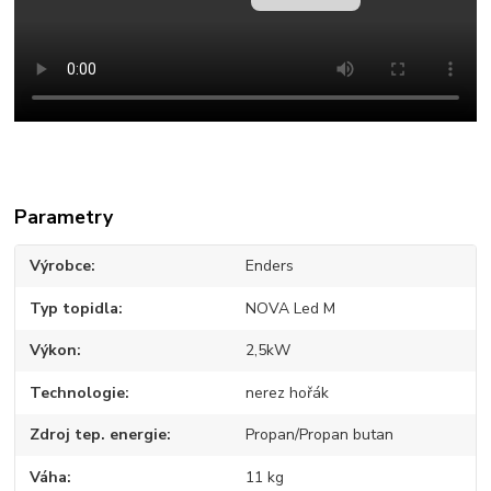
Parametry
Výrobce
Enders
Typ topidla
NOVA Led M
Výkon
2,5kW
Technologie
nerez hořák
Zdroj tep. energie
Propan/Propan butan
Váha
11 kg