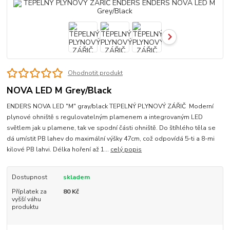
Ohodnotit produkt
NOVA LED M Grey/Black
ENDERS NOVA LED "M" gray/black TEPELNÝ PLYNOVÝ ZÁŘIČ Moderní
plynové ohniště s regulovatelným plamenem a integrovaným LED
světlem jak u plamene, tak ve spodní části ohniště. Do štíhlého těla se
dá umístit PB lahev do maximální výšky 47cm, což odpovídá 5-ti a 8-mi
kilové PB lahvi. Délka hoření až 1...
celý popis
Dostupnost
skladem
Příplatek za
80 Kč
vyšší váhu
produktu