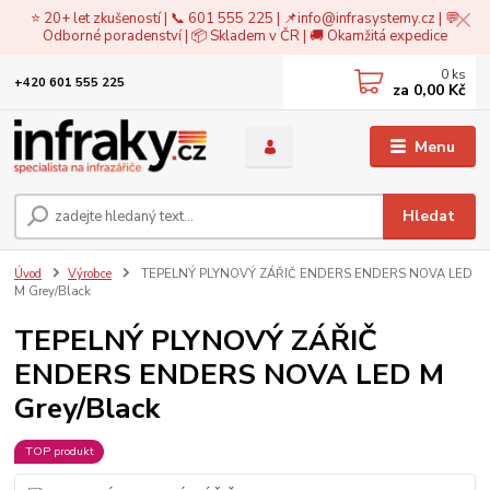
⭐ 20+ let zkušeností | 📞 601 555 225 | 📌
info@infrasystemy.cz
| 💬
Odborné poradenství | 📦 Skladem v ČR | 🚚 Okamžitá expedice
0
ks
+420 601 555 225
za
0,00 Kč
Menu
Hledat
Úvod
Výrobce
TEPELNÝ PLYNOVÝ ZÁŘIČ ENDERS ENDERS NOVA LED
M Grey/Black
TEPELNÝ PLYNOVÝ ZÁŘIČ
ENDERS ENDERS NOVA LED M
Grey/Black
TOP produkt