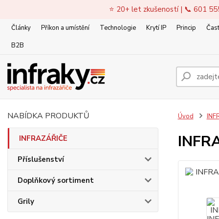
⭐ 20+ let zkušeností | 📞 601 55
Články
Příkon a umístění
Technologie
Krytí IP
Princip
Čast
B2B
NABÍDKA PRODUKTŮ
Úvod
INF
INFRA
INFRAZÁŘIČE
Příslušenství
Doplňkový sortiment
Grily