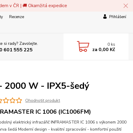
adem v ČR | 🚚 Okamžitá expedice
ty
Recenze
Přihlášení
e si rady? Zavolejte.
0
ks
za
0,00 Kč
0 601 555 225
 2000 W - IPX5-šedý
Ohodnotit produkt
RAMASTER IC 1006 (IC1006FM)
dolný elektrický infrazářič INFRAMASTER IC 1006 s výkonem 2000
rva šedá Moderní design - kvalitní zpracování - komfortní použití