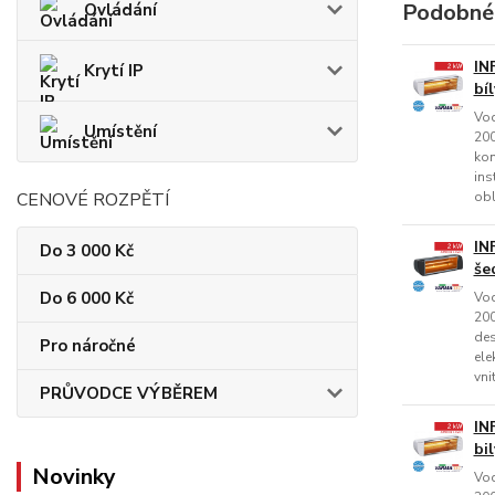
Podobné
Ovládání
IN
Krytí IP
bíl
Vod
Umístění
200
kom
ins
CENOVÉ ROZPĚTÍ
obl
IN
Do 3 000 Kč
še
Do 6 000 Kč
Vod
200
des
Pro náročné
ele
vni
PRŮVODCE VÝBĚREM
IN
bi
Novinky
Vod