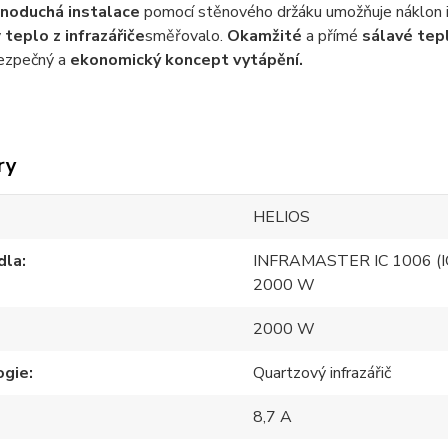
noduchá instalace
pomocí stěnového držáku umožňuje náklon i
y
teplo z infrazářiče
směřovalo.
Okamžité
a přímé
sálavé tep
bezpečný a
ekonomický koncept vytápění.
ry
HELIOS
dla
INFRAMASTER IC 1006 (I
2000 W
2000 W
ogie
Quartzový infrazářič
8,7 A