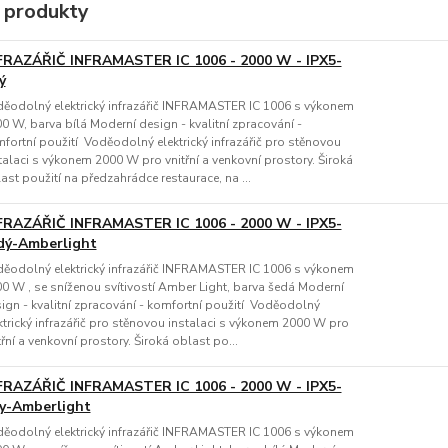
 produkty
FRAZÁŘIČ INFRAMASTER IC 1006 - 2000 W - IPX5-
ý
ěodolný elektrický infrazářič INFRAMASTER IC 1006 s výkonem
0 W, barva bílá Moderní design - kvalitní zpracování -
fortní použití Voděodolný elektrický infrazářič pro stěnovou
talaci s výkonem 2000 W pro vnitřní a venkovní prostory. Široká
ast použití na předzahrádce restaurace, na ...
FRAZÁŘIČ INFRAMASTER IC 1006 - 2000 W - IPX5-
dý-Amberlight
ěodolný elektrický infrazářič INFRAMASTER IC 1006 s výkonem
0 W , se sníženou svítivostí Amber Light, barva šedá Moderní
ign - kvalitní zpracování - komfortní použití Voděodolný
ktrický infrazářič pro stěnovou instalaci s výkonem 2000 W pro
třní a venkovní prostory. Široká oblast po...
FRAZÁŘIČ INFRAMASTER IC 1006 - 2000 W - IPX5-
ly-Amberlight
ěodolný elektrický infrazářič INFRAMASTER IC 1006 s výkonem