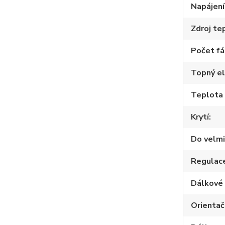
Napájení
Zdroj te
Počet fá
Topný e
Teplota
Krytí
Do velmi
Regulac
Dálkové 
Orientač