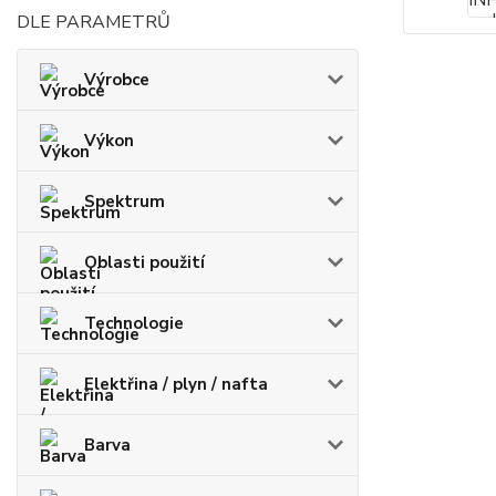
DLE PARAMETRŮ
Výrobce
Výkon
Spektrum
Oblasti použití
Technologie
Elektřina / plyn / nafta
Barva