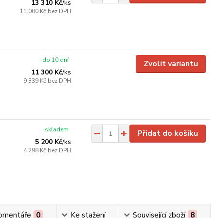
13 310 Kč
/
ks
11 000 Kč
bez DPH
do 10 dní
Zvolit variantu
11 300 Kč
/
ks
9 339 Kč
bez DPH
skladem
Přidat do košíku
5 200 Kč
/
ks
4 298 Kč
bez DPH
omentáře
0
Ke stažení
Související zboží
8