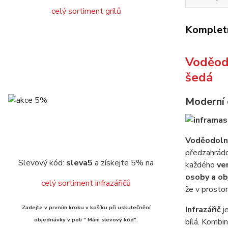
celý sortiment grilů
Kompletn
Voděod
šedá
Moderní d
Voděodolný
předzahrádc
Slevový kód:
sleva5
a získejte 5% na
každého
ve
osoby a ob
celý sortiment infrazářičů
že v prosto
Zadejte v prvním kroku v košíku při uskutečnění
Infrazářič
je
objednávky v poli " Mám slevový kód".
bílá. Kombin