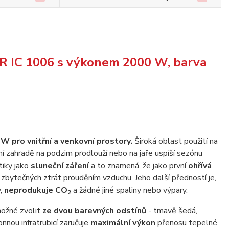
R IC 1006 s výkonem 2000 W, barva
W pro vnitřní a venkovní prostory.
Široká oblast použití na
í zahradě na podzim prodlouží nebo na jaře uspíší sezónu
tiky jako
sluneční záření
a to znamená, že jako první
ohřívá
zbytečných ztrát prouděním vzduchu. Jeho další předností je,
y,
neprodukuje CO
a žádné jiné spaliny nebo výpary.
2
možné zvolit
ze dvou barevných odstínů
- tmavě šedá,
nnou infratrubicí zaručuje
maximální výkon
přenosu tepelné