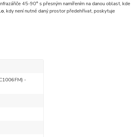
nfrazářiče 45-90° s přesným namířením na danou oblast, kde
lo
, kdy není nutné daný prostor předehřívat, poskytuje
C1006FM) -