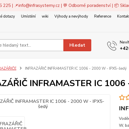
5 225 | 📌
info@infrasystemy.cz
| 💬 Odborné poradenství | 📦 Skl
é dotazy
Umístění
wiki
Výhody a nevýhody
Reference
Kontak
Nevít
Hledat
+42
RAZÁŘIČE
INFRAZÁŘIČ INFRAMASTER IC 1006 - 2000 W - IPX5-šedý
ZÁŘIČ INFRAMASTER IC 1006 -
INF
Voděo
W, ba