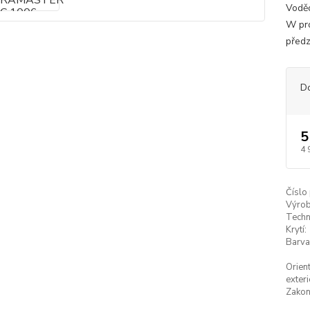
Voděo
W pro
předz
D
5
4 
Číslo
Výrob
Techn
Krytí:
Barva
Orien
exteri
Zakon