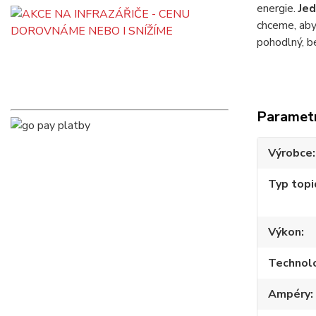
energie.
Jed
chceme, ab
pohodlný, 
Paramet
Výrobce
Typ topi
Výkon
Technol
Ampéry