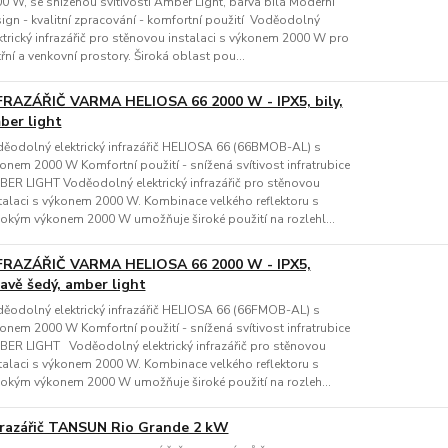
0 W, se sníženou svítivostí Amber Light, barva bílá Moderní
ign - kvalitní zpracování - komfortní použití Voděodolný
ktrický infrazářič pro stěnovou instalaci s výkonem 2000 W pro
třní a venkovní prostory. Široká oblast pou...
FRAZÁŘIČ VARMA HELIOSA 66 2000 W - IPX5, bily,
ber light
ěodolný elektrický infrazářič HELIOSA 66 (66BMOB-AL) s
onem 2000 W Komfortní použití - snížená svítivost infratrubice
ER LIGHT Voděodolný elektrický infrazářič pro stěnovou
talaci s výkonem 2000 W. Kombinace velkého reflektoru s
okým výkonem 2000 W umožňuje široké použití na rozlehl...
FRAZÁŘIČ VARMA HELIOSA 66 2000 W - IPX5,
avě šedý, amber light
ěodolný elektrický infrazářič HELIOSA 66 (66FMOB-AL) s
onem 2000 W Komfortní použití - snížená svítivost infratrubice
ER LIGHT Voděodolný elektrický infrazářič pro stěnovou
talaci s výkonem 2000 W. Kombinace velkého reflektoru s
okým výkonem 2000 W umožňuje široké použití na rozleh...
frazářič TANSUN Rio Grande 2 kW