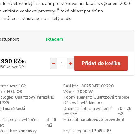
dolný elektrický infrazářič pro stěnovou instalaci s výkonem 2000
 vnitřní a venkovní prostory. Široká oblast použití na
ahrádce restaurace, na ...
celý popis
ostupnost
skladem
 990 Kč
/
ks
Přidat do košíku
950 Kč
bez DPH
 produktu:
162
EAN kód:
8025947102220
ce:
HELIOS
Výkon:
2000 W
ologie:
Quartzový infrazářič
Topný element:
Quartzová trubice
IPX5
Dálkové ovládání:
ne
:
tmavě šedá
Orientační plocha vytápění -
20 - 25
interier:
m2
tační plocha vytápění -
4 - 6
Materiál:
celokovové provedení
er:
m2
čení:
bez koncovky
Krytí kategorie:
IP 45 - 65