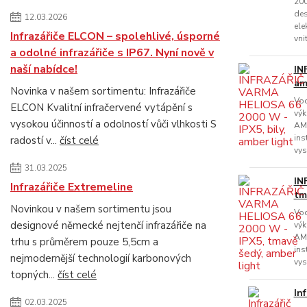
200
des
12.03.2026
ele
Infrazářiče ELCON – spolehlivé, úsporné
vni
a odolné infrazářiče s IP67. Nyní nově v
naší nabídce!
IN
am
Novinka v našem sortimentu: Infrazářiče
Vod
ELCON Kvalitní infračervené vytápění s
výk
vysokou účinností a odolností vůči vlhkosti S
AMB
ins
radostí v...
číst celé
vys
31.03.2025
IN
Infrazářiče Extremeline
tm
Novinkou v našem sortimentu jsou
Vod
designové německé nejtenčí infrazářiče na
výk
AMB
trhu s průměrem pouze 5,5cm a
ins
nejmodernější technologií karbonových
vys
topných...
číst celé
In
02.03.2025