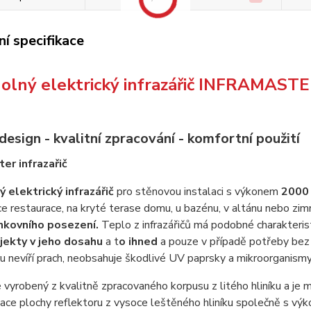
í specifikace
olný elektrický infrazářič INFRAMASTE
esign - kvalitní zpracování - komfortní použití
 elektrický infrazářič
pro stěnovou instalaci s výkonem
2000 
e restaurace, na kryté terase domu, u bazénu, v altánu nebo zimn
nkovního posezení.
Teplo z infrazářičů má podobné charakteris
jekty v jeho dosahu
a t
o ihned
a pouze v případě potřeby bez 
ru nevíří prach, neobsahuje škodlivé UV paprsky a mikroorganism
 vyrobený z kvalitně zpracovaného korpusu z litého hliníku a je 
ace plochy reflektoru z vysoce leštěného hliníku společně s výko