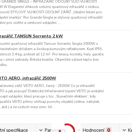
O GRANDE SINGLE – INFRAZÁŘIČ ODOLNÝ VŮČI VLHKOSTI
0 W Elegantní vlhkosti odolný quartzový infrazářič s nízkou
tivostí STYLOVÝ, VLHKOSTI ODOLNÝ ZÁŘIČ „Ideální řešení pro
ápění markýz“ Rio Grande Single je stylový quartzový infrazářič
ální pro vnitřní a venkovní vytápění. ...
frazářič TANSUN Sorrento 2 kW
ustní quartzový infrazářič Tansun Sorrento Single 2000W s
tavitelným držákem a širokopásmovým reflektorem. Krytí IP55,
tnost 3,4 kg, pokrytí až 12 m². Pro terasy, kostely, haly, garáže,
ny i zimní zahrady. Britská kvalita. Okamžité sálavé teplo bez
ěhu.
ITO AERO, infrazářič 2500W
račervený zářič VEITO AERO, černý - 2500W Co je infrazářič
TO a jak pracuje? Elektrické Infračervené topení VEITO je unikátní
cept vytápění, který pracuje s tzv. „Slunečním efektem“, kdy
razářiče VEITO přímo ohřívají povrchy objektů (stěna, nábytek,
i, atd.) a ne vzduch mezi nimi. Inf...
ní specifikace
Parametry
Hodnocení
0
K