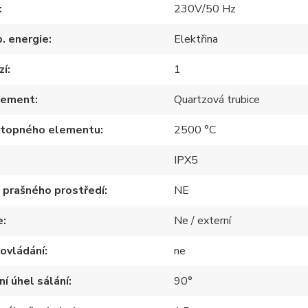
230V/50 Hz
p. energie
Elektřina
zí
1
lement
Quartzová trubice
 topného elementu
2500 °C
IPX5
 prašného prostředí
NE
e
Ne / externí
ovládání
ne
ní úhel sálání
90°