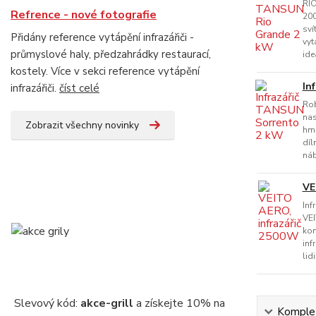
RI
Refrence - nové fotografie
200
sví
Přidány reference vytápění infrazářiči -
vyt
průmyslové haly, předzahrádky restaurací,
ide
kostely. Více v sekci reference vytápění
In
infrazářiči.
číst celé
Rob
nas
Zobrazit všechny novinky
hmo
díl
náb
VE
Inf
VEI
kon
inf
lid
Slevový kód:
akce-grill
a získejte 10% na
Komplet