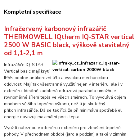
Kompletní specifikace
Infračervený karbonový infrazářič
THERMOWELL IQtherm IQ-STAR vertical
2500 W BASIC black, výškově stavitelný
od 1,1-2,1 m
Infrazářiče IQ-STAR
Vertical basic mají krytí
IP55, odolné antikorozní tělo a vysokou mechanickou
odolnost. Mají tak všestranné využití nejen v interiéru, ale i v
exteriéru. Ideálně zaoblená odrazová parabola umožňuje
rovnoměrné šíření tepla ve všech směrech. To vyvolává dojem
mnohem většího topného výkonu, než-li je skutečný
příkon infrazářiče. Dá se tak říci, že při minimální spotřebě el.
energie navozují maximální pocit tepla.
Využití naleznou v interiéru i exteriéru pro zlepšení tepelné
pohody. V přechodném období (jaro a podzim) a také v zimním