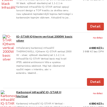
W black, výškově stavitelný od 1,1-2,1 m
Karbonové infrazářiče IQ-STAR vertical spojují
luxusní design a TOP kvalitu za skvělou cenu.
Jsou vybavené nejmodernější topnou technologií s
karbonovým topným vláknem. Aktuálně to jso...
Detail
IQ-STAR IQtherm vertical 2000W basic
na dotaz
silver
Infračervený karbonový infrazářič
4 680 Kč
/
ks
THERMOWELL IQtherm IQ-STAR vertical 2000
3 868 Kč
bez DPH
W - silver, výškově stavitelný od 1,1-2,1 m
Infrazářiče IQ-STAR Vertical basic mají krytí
IP55, odolné antikorozní tělo a vysokou
mechanickou odolnost. Mají tak všestranné
využití nejen v interiéru, ale i v
exteriéru. Ideálně...
Detail
Karbonový infrazářič IQ-STAR H
na dotaz
Vertical
Karbonový infrazářič IQ-STAR H Vertical -
4 890 Kč
/
ks