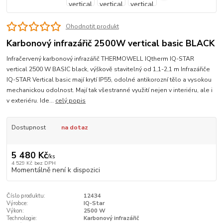
Ohodnotit produkt
Karbonový infrazářič 2500W vertical basic BLACK
Infračervený karbonový infrazářič THERMOWELL IQtherm IQ-STAR
vertical 2500 W BASIC black, výškově stavitelný od 1,1-2,1 m Infrazářiče
IQ-STAR Vertical basic mají krytí IP55, odolné antikorozní tělo a vysokou
mechanickou odolnost. Mají tak všestranné využití nejen v interiéru, ale i
v exteriéru. Ide...
celý popis
Dostupnost
na dotaz
5 480 Kč
/
ks
4 529 Kč
bez DPH
Momentálně není k dispozici
Číslo produktu:
12434
Výrobce:
IQ-Star
Výkon:
2500 W
Technologie:
Karbonový infrazářič