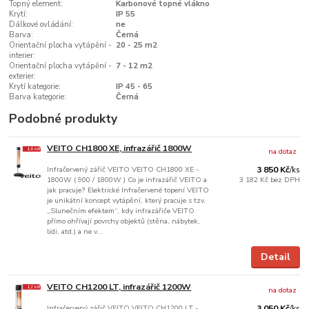
Topný element:
Karbonové topné vlákno
Krytí:
IP 55
Dálkové ovládání:
ne
Barva:
Černá
Orientační plocha vytápění -
20 - 25 m2
interier:
Orientační plocha vytápění -
7 - 12 m2
exterier:
Krytí kategorie:
IP 45 - 65
Barva kategorie:
Černá
Podobné produkty
VEITO CH1800 XE, infrazářič 1800W
na dotaz
Infračervený zářič VEITO VEITO CH1800 XE -
3 850 Kč
/
ks
1800W ( 900 / 1800W ) Co je infrazářič VEITO a
3 182 Kč
bez DPH
jak pracuje? Elektrické Infračervené topení VEITO
je unikátní koncept vytápění, který pracuje s tzv.
„Slunečním efektem“, kdy infrazářiče VEITO
přímo ohřívají povrchy objektů (stěna, nábytek,
lidi, atd.) a ne v...
Detail
VEITO CH1200 LT, infrazářič 1200W
na dotaz
Infračervený zářič VEITO VEITO CH1200 LT -
3 050 Kč
/
ks