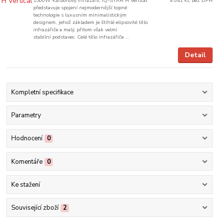
1500W Karbonový infrazářič IQ-STAR H Vertical
4 041 Kč
bez DPH
představuje spojení nejmodernější topné
technologie s luxusním minimalistickým
designem, jehož základem je štíhlé elipsovité tělo
infrazářiče a malý, přitom však velmi
stabilní podstavec. Celé tělo infrazářiče ...
Detail
Kompletní specifikace
Parametry
Hodnocení
0
Komentáře
0
Ke stažení
Související zboží
2