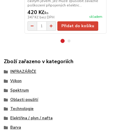
častým jevem, jež může způsobit závažné
poškození připojených elektric...
420 Kč
1 920 Kč
/
ks
skladem
347 Kč
bez DPH
1 587 Kč
bez
Přidat do košíku
Zboží zařazeno v kategoriích
INFRAZÁŘIČE
Výkon
Spektrum
Oblasti použití
Technologie
Elektřina / plyn / nafta
Barva