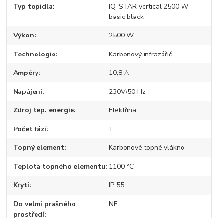
Typ topidla
IQ-STAR vertical 2500 W
basic black
Výkon
2500 W
Technologie
Karbonový infrazářič
Ampéry
10,8 A
Napájení
230V/50 Hz
Zdroj tep. energie
Elektřina
Počet fází
1
Topný element
Karbonové topné vlákno
Teplota topného elementu
1100 °C
Krytí
IP 55
Do velmi prašného
NE
prostředí