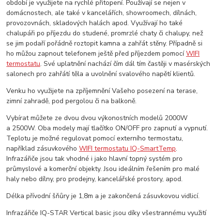
období je využijete na rychlé přitopení. Používají se nejen v
domácnostech, ale také v kancelářích, showroomech, dílnách,
provozovnách, skladových halách apod. Využívají ho také
chalupáři po příjezdu do studené, promrzlé chaty či chalupy, než
se jim podaří pořádně roztopit kamna a zahřát stěny. Případně si
ho můžou zapnout telefonem ještě před příjezdem pomocí
WIFI
termostatu
. Své uplatnění nachází čím dál tím častěji v masérských
salonech pro zahřátí těla a uvolnění svalového napětí klientů.
Venku ho využijete na zpříjemnění Vašeho posezení na terase,
zimní zahradě, pod pergolou či na balkoně.
Vybírat můžete ze dvou dvou výkonostních modelů 2000W
a 2500W. Oba modely mají tlačítko ON/OFF pro zapnutí a vypnutí.
Teplotu je možné regulovat pomocí externího termostatu,
například zásuvkového
WIFI termostatu IQ-SmartTemp
.
Infrazářiče jsou tak vhodné i jako hlavní topný systém pro
průmyslové a komerční objekty. Jsou ideálním řešením pro malé
haly nebo dílny, pro prodejny, kancelářské prostory, apod.
Délka přívodní šňůry je 1,8m a je zakončená zásuvkovou vidlicí.
Infrazářiče IQ-STAR Vertical basic jsou díky všestrannému využití