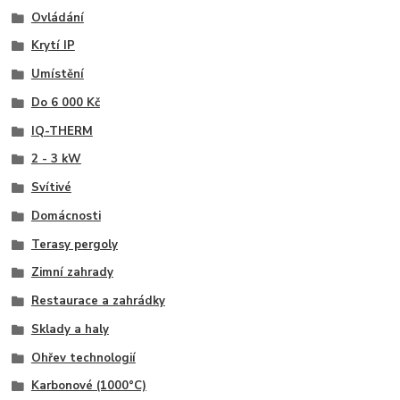
Ovládání
Krytí IP
Umístění
Do 6 000 Kč
IQ-THERM
2 - 3 kW
Svítivé
Domácnosti
Terasy pergoly
Zimní zahrady
Restaurace a zahrádky
Sklady a haly
Ohřev technologií
Karbonové (1000°C)