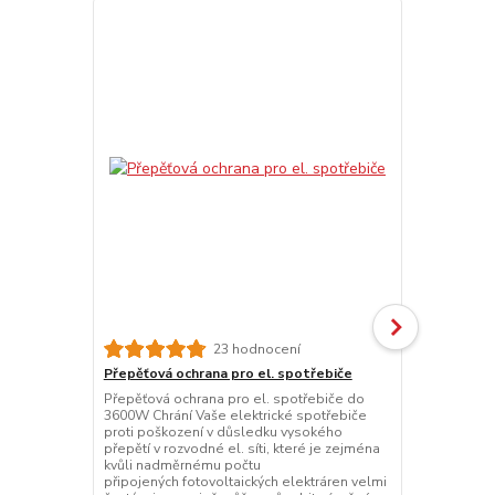
IQ Star náh
23 hodnocení
Topná trubi
Přepěťová ochrana pro el. spotřebiče
vláknem pro
Přepěťová ochrana pro el. spotřebiče do
2000W
3600W Chrání Vaše elektrické spotřebiče
proti poškození v důsledku vysokého
přepětí v rozvodné el. síti, které je zejména
kvůli nadměrnému počtu
připojených fotovoltaických elektráren velmi