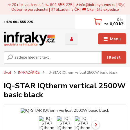
⭐ 20+ let zkušeností | 📞 601 555 225 | 📌
info@infrasystemy.cz
| 💬
Odborné poradenství | 📦 Skladem v ČR | 🚚 Okamžitá expedice
0
ks
+420 601 555 225
za
0,00 Kč
Menu
Hledat
Úvod
INFRAZÁŘIČE
IQ-STAR IQtherm vertical 2500W basic black
IQ-STAR IQtherm vertical 2500W
basic black