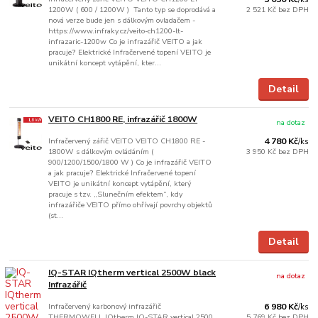
1200W ( 600 / 1200W ) Tanto typ se doprodává a
2 521 Kč
bez DPH
nová verze bude jen s dálkovým ovladačem -
https://www.infraky.cz/veito-ch1200-lt-
infrazaric-1200w Co je infrazářič VEITO a jak
pracuje? Elektrické Infračervené topení VEITO je
unikátní koncept vytápění, kter...
Detail
VEITO CH1800 RE, infrazářič 1800W
na dotaz
Infračervený zářič VEITO VEITO CH1800 RE -
4 780 Kč
/
ks
1800W s dálkovým ovládáním (
3 950 Kč
bez DPH
900/1200/1500/1800 W ) Co je infrazářič VEITO
a jak pracuje? Elektrické Infračervené topení
VEITO je unikátní koncept vytápění, který
pracuje s tzv. „Slunečním efektem“, kdy
infrazářiče VEITO přímo ohřívají povrchy objektů
(st...
Detail
IQ-STAR IQtherm vertical 2500W black
na dotaz
Infrazářič
Infračervený karbonový infrazářič
6 980 Kč
/
ks
THERMOWELL IQtherm IQ-STAR vertical 2500
5 769 Kč
bez DPH