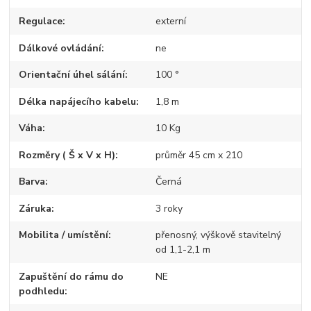
Regulace
externí
Dálkové ovládání
ne
Orientační úhel sálání
100 °
Délka napájecího kabelu
1,8 m
Váha
10 Kg
Rozměry ( Š x V x H)
průměr 45 cm x 210
Barva
Černá
Záruka
3 roky
Mobilita / umístění
přenosný, výškově stavitelný
od 1,1-2,1 m
Zapuštění do rámu do
NE
podhledu