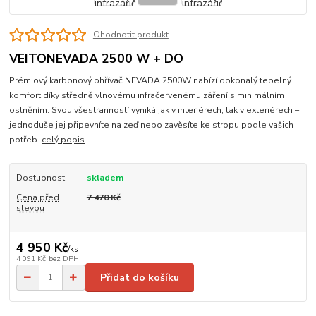
Ohodnotit produkt
VEITONEVADA 2500 W + DO
Prémiový karbonový ohřívač NEVADA 2500W nabízí dokonalý tepelný
komfort díky středně vlnovému infračervenému záření s minimálním
oslněním. Svou všestranností vyniká jak v interiérech, tak v exteriérech –
jednoduše jej připevníte na zeď nebo zavěsíte ke stropu podle vašich
potřeb.
celý popis
Dostupnost
skladem
Cena před
7 470 Kč
slevou
4 950 Kč
/
ks
4 091 Kč
bez DPH
Přidat do košíku