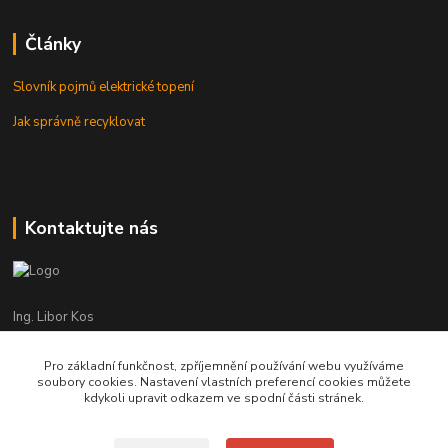
Články
Slovník pojmů elektrické topení
Jak správně recyklovat
Kontaktujte nás
Ing. Libor Kos
+420 601 555 225
(Po-Pá: 8-17:00 hod.)
Pro základní funkčnost, zpříjemnění používání webu využíváme
soubory cookies. Nastavení vlastních preferencí cookies můžete
info@infrasystemy.cz
kdykoli upravit odkazem ve spodní části stránek.