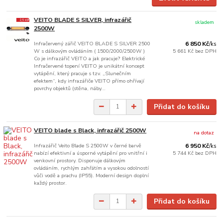
VEITO BLADE S SILVER, infrazářič
skladem
2500W
Infračervený zářič VEITO BLADE S SILVER 2500
6 850 Kč
/
ks
W s dálkovým ovládáním ( 1500/2000/2500W )
5 661 Kč
bez DPH
Co je infrazářič VEITO a jak pracuje? Elektrické
Infračervené topení VEITO je unikátní koncept
vytápění, který pracuje s tzv. „Slunečním
efektem“, kdy infrazářiče VEITO přímo ohřívají
povrchy objektů (stěna, náby...
Přidat do košíku
VEITO blade s Black, infrazářič 2500W
na dotaz
Infrazářič Veito Blade S 2500W v černé barvě
6 950 Kč
/
ks
nabízí efektivní a úsporné vytápění pro vnitřní i
5 744 Kč
bez DPH
venkovní prostory. Disponuje dálkovým
ovládáním, rychlým zahřátím a vysokou odolností
vůči vodě a prachu (IP55). Moderní design doplní
každý prostor.
Přidat do košíku