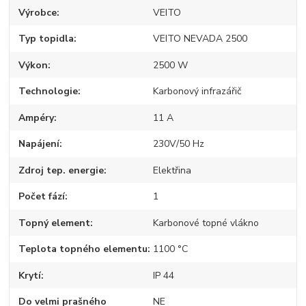
Výrobce
VEITO
Typ topidla
VEITO NEVADA 2500
Výkon
2500 W
Technologie
Karbonový infrazářič
Ampéry
11 A
Napájení
230V/50 Hz
Zdroj tep. energie
Elektřina
Počet fází
1
Topný element
Karbonové topné vlákno
Teplota topného elementu
1100 °C
Krytí
IP 44
Do velmi prašného
NE