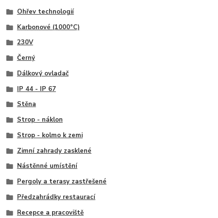
Ohřev technologií
Karbonové (1000°C)
230V
Černý
Dálkový ovladač
IP 44 - IP 67
Stěna
Strop - náklon
Strop - kolmo k zemi
Zimní zahrady zasklené
Nástěnné umístění
Pergoly a terasy zastřešené
Předzahrádky restaurací
Recepce a pracoviště