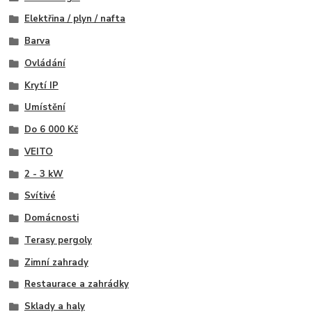
Elektřina / plyn / nafta
Barva
Ovládání
Krytí IP
Umístění
Do 6 000 Kč
VEITO
2 - 3 kW
Svítivé
Domácnosti
Terasy pergoly
Zimní zahrady
Restaurace a zahrádky
Sklady a haly