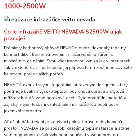
1000-2500W
Co je infrazářič VEITO
NEVADA S2500W a jak
pracuje?
Prémiový karbonový ohřívač NEVADA nabízí dokonalý tepelný
komfort díky středně vlnovému infračervenému záření s
minimálním oslněním. Svou všestranností vyniká jak v interiérech,
tak v exteriérech – jednoduše jej připevníte na zeď nebo zavěsíte
ke stropu podle vašich potřeb.
NEVADA okouzlí svým elegantním, přirozeným designem, který
podtrhuje kvalitní vysokoteplotní povrchová úprava a stylová
mřížka z kartáčované nerezové oceli. Tyto prvotřídní materiály
zajišťují nejen luxusní vzhled, ale i mimořádnou odolnost v
jakémkoliv prostředí.
Ať už hledáte řešení pro obývací pokoj, terasu nebo komerční
prostor, NEVADA se přizpůsobí každému typu instalace a stane
se nenápadnou, avšak výkonnou součástí vašeho prostoru.