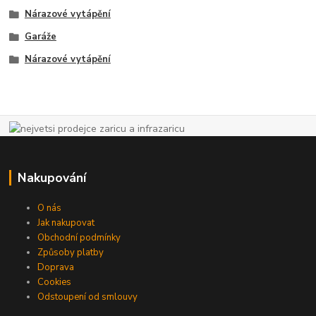
Nárazové vytápění
Garáže
Nárazové vytápění
Nakupování
O nás
Jak nakupovat
Obchodní podmínky
Způsoby platby
Doprava
Cookies
Odstoupení od smlouvy