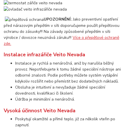
UPOZORNĚNÍ:
Jako preventivní opatření
před nárazovým přepětím v síti doporučujeme použít přepěťovou
ochranu do zásuvky!!! Na závady způsobené přepětím v síti
výrobce / dovozce neuznává záruku!!!
Více o přepěťové ochraně
zde.
Instalace infrazářiče Veito Nevada
Instalace je rychlá a nenáročná, aniž by narušila běžný
provoz. Nepotřebujete k tomu žádné speciální nástroje ani
odborné znalosti. Podle potřeby můžete systém vytápění
kdykoliv rozšířit nebo přemístit bez dodatečných nákladů.
Obsluha je intuitivní a nevyžaduje žádné speciální
dovednosti, kvalifikaci či školení.
Údržba je minimální a nenáročná.
Vysoká účinnost Veito Nevada
Poskytují okamžité a přímé teplo, již za několik vteřin po
zapnutí.