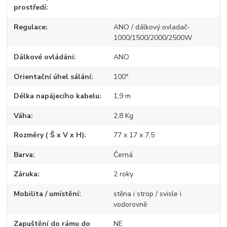
prostředí
Regulace
ANO / dálkový ovladač-
1000/1500/2000/2500W
Dálkové ovládání
ANO
Orientační úhel sálání
100°
Délka napájecího kabelu
1,9 m
Váha
2,8 Kg
Rozměry ( Š x V x H)
77 x 17 x 7,5
Barva
Černá
Záruka
2 roky
Mobilita / umístění
stěna i strop / svisle i
vodorovně
Zapuštění do rámu do
NE