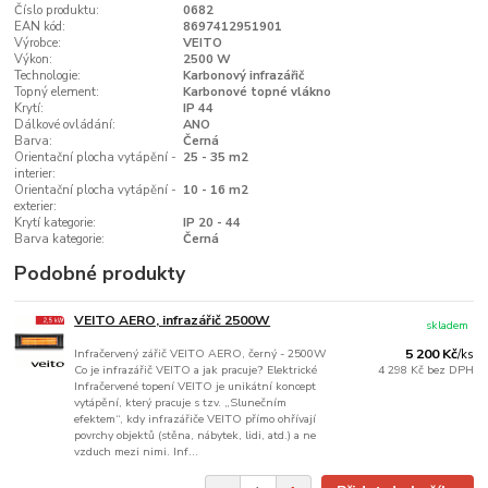
Číslo produktu:
0682
EAN kód:
8697412951901
Výrobce:
VEITO
Výkon:
2500 W
Technologie:
Karbonový infrazářič
Topný element:
Karbonové topné vlákno
Krytí:
IP 44
Dálkové ovládání:
ANO
Barva:
Černá
Orientační plocha vytápění -
25 - 35 m2
interier:
Orientační plocha vytápění -
10 - 16 m2
exterier:
Krytí kategorie:
IP 20 - 44
Barva kategorie:
Černá
Podobné produkty
VEITO AERO, infrazářič 2500W
skladem
Infračervený zářič VEITO AERO, černý - 2500W
5 200 Kč
/
ks
Co je infrazářič VEITO a jak pracuje? Elektrické
4 298 Kč
bez DPH
Infračervené topení VEITO je unikátní koncept
vytápění, který pracuje s tzv. „Slunečním
efektem“, kdy infrazářiče VEITO přímo ohřívají
povrchy objektů (stěna, nábytek, lidi, atd.) a ne
vzduch mezi nimi. Inf...