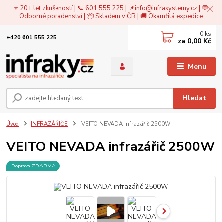
⭐ 20+ let zkušeností | 📞 601 555 225 | 📌
info@infrasystemy.cz
| 💬
Odborné poradenství | 📦 Skladem v ČR | 🚚 Okamžitá expedice
0
ks
+420 601 555 225
za
0,00 Kč
Menu
Hledat
Úvod
INFRAZÁŘIČE
VEITO NEVADA infrazářič 2500W
VEITO NEVADA infrazářič 2500W
Doprava ZDARMA