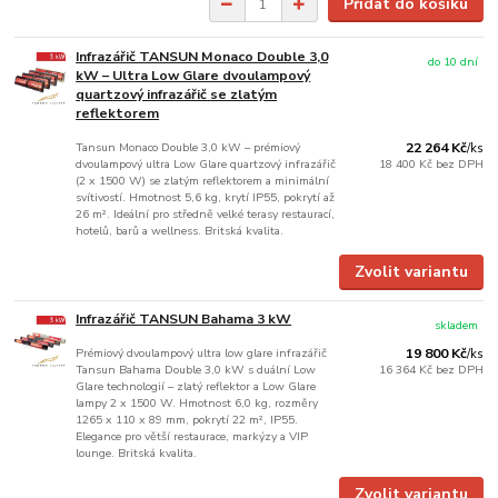
Přidat do košíku
Infrazářič TANSUN Monaco Double 3,0
do 10 dní
kW – Ultra Low Glare dvoulampový
quartzový infrazářič se zlatým
reflektorem
Tansun Monaco Double 3,0 kW – prémiový
22 264 Kč
/
ks
dvoulampový ultra Low Glare quartzový infrazářič
18 400 Kč
bez DPH
(2 x 1500 W) se zlatým reflektorem a minimální
svítivostí. Hmotnost 5,6 kg, krytí IP55, pokrytí až
26 m². Ideální pro středně velké terasy restaurací,
hotelů, barů a wellness. Britská kvalita.
Zvolit variantu
Infrazářič TANSUN Bahama 3 kW
skladem
Prémiový dvoulampový ultra low glare infrazářič
19 800 Kč
/
ks
Tansun Bahama Double 3,0 kW s duální Low
16 364 Kč
bez DPH
Glare technologií – zlatý reflektor a Low Glare
lampy 2 x 1500 W. Hmotnost 6,0 kg, rozměry
1265 x 110 x 89 mm, pokrytí 22 m², IP55.
Elegance pro větší restaurace, markýzy a VIP
lounge. Britská kvalita.
Zvolit variantu