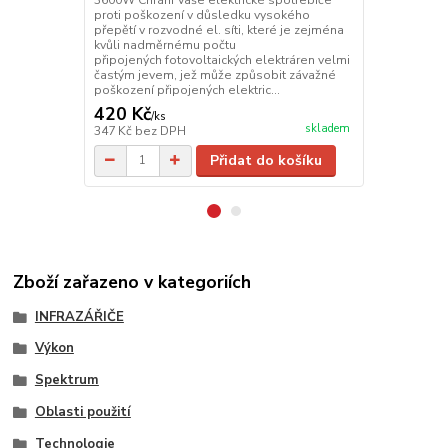
proti poškození v důsledku vysokého
přepětí v rozvodné el. síti, které je zejména
kvůli nadměrnému počtu
připojených fotovoltaických elektráren velmi
častým jevem, jež může způsobit závažné
poškození připojených elektric...
420 Kč
1 900 Kč
/
ks
skladem
347 Kč
bez DPH
1 570 Kč
bez
Přidat do košíku
Zboží zařazeno v kategoriích
INFRAZÁŘIČE
Výkon
Spektrum
Oblasti použití
Technologie