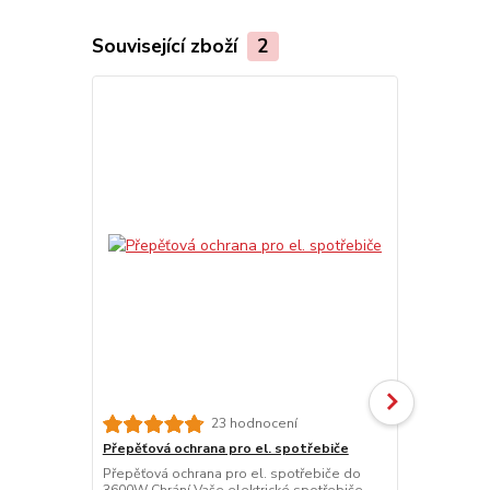
Související zboží
2
23 hodnocení
Přepěťová ochrana pro el. spotřebiče
VEITO náhra
Přepěťová ochrana pro el. spotřebiče do
Topná trubi
3600W Chrání Vaše elektrické spotřebiče
modelům B