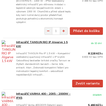
(ECOWRN/7) - 1300 W - IP54 Voděodolný
3 388 Kč
bez DPH
elektrický infrazářič pro stěnovou instalaci s
teplotně odolným bezpečnostním sklem s
výkonem 1300 W. Okamžité a přímé sálavé teplo,
kdy není nutné daný prostor předehřívat,
poskytuje pohodlný a ekonomický koncept
vytápění.
Přidat do košíku
Infrazářič TANSUN RIO IP Algarve 1,5
do 10 dní
kW
Infrazářič TANSUN Rio IP 1,5 kW – Kompaktní
8 228 Kč
/
ks
voděodolný quartzový infrazářič s IP krytím
6 800 Kč
bez DPH
Celosvětový bestseller britské značky Tansun ve
čtyřech standardních barvách – černá, bílá,
antracit, titan „Dokonalé kompaktní řešení pro
individuální tepelný komfort – celosvětově
nejoblíbenější infrazáři...
Zvolit variantu
Infrazářič VARMA 400 - 20X5 - 2000W -
skladem
IPX5
Infrazářič Varma 400/20X5 Detailní popis
5 490 Kč
/
ks