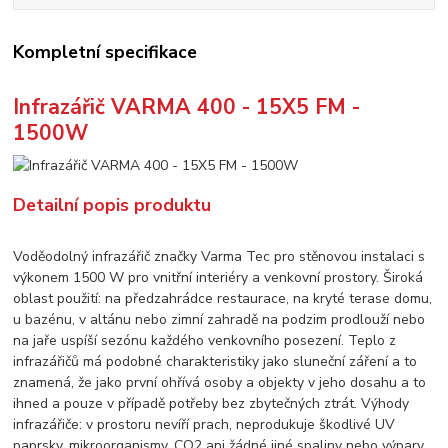
Kompletní specifikace
Infrazářič VARMA 400 - 15X5 FM -
1500W
Detailní popis produktu
Voděodolný infrazářič značky Varma Tec pro stěnovou instalaci s
výkonem 1500 W pro vnitřní interiéry a venkovní prostory. Široká
oblast použití: na předzahrádce restaurace, na kryté terase domu,
u bazénu, v altánu nebo zimní zahradě na podzim prodlouží nebo
na jaře uspíší sezónu každého venkovního posezení. Teplo z
infrazářičů má podobné charakteristiky jako sluneční záření a to
znamená, že jako první ohřívá osoby a objekty v jeho dosahu a to
ihned a pouze v případě potřeby bez zbytečných ztrát. Výhody
infrazářiče: v prostoru nevíří prach, neprodukuje škodlivé UV
paprsky, mikroorganismy, CO2 ani žádné jiné spaliny nebo výpary.