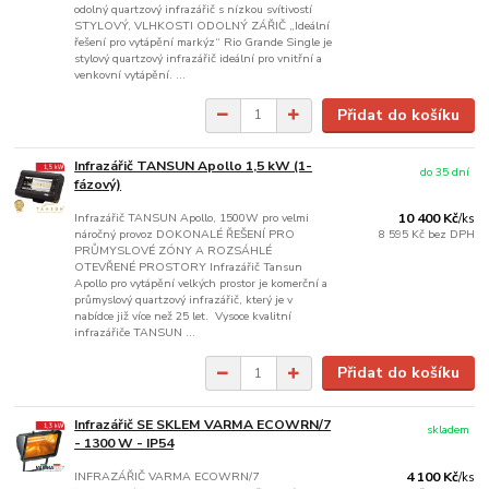
odolný quartzový infrazářič s nízkou svítivostí
STYLOVÝ, VLHKOSTI ODOLNÝ ZÁŘIČ „Ideální
řešení pro vytápění markýz“ Rio Grande Single je
stylový quartzový infrazářič ideální pro vnitřní a
venkovní vytápění. ...
Přidat do košíku
Infrazářič TANSUN Apollo 1,5 kW (1-
do 35 dní
fázový)
Infrazářič TANSUN Apollo, 1500W pro velmi
10 400 Kč
/
ks
náročný provoz DOKONALÉ ŘEŠENÍ PRO
8 595 Kč
bez DPH
PRŮMYSLOVÉ ZÓNY A ROZSÁHLÉ
OTEVŘENÉ PROSTORY Infrazářič Tansun
Apollo pro vytápění velkých prostor je komerční a
průmyslový quartzový infrazářič, který je v
nabídce již více než 25 let. Vysoce kvalitní
infrazářiče TANSUN ...
Přidat do košíku
Infrazářič SE SKLEM VARMA ECOWRN/7
skladem
- 1300 W - IP54
INFRAZÁŘIČ VARMA ECOWRN/7
4 100 Kč
/
ks