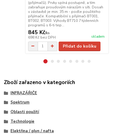
BT010 nebo 
(přijímačů). Prvky spíná postupně, a tím
montáž přímo
zabraňuje proudovým nárazům v síti. Dosah
vhodný pro s
v zástavbě je min. 35 m - podle použitého
přímotopů, t
přijímače. Kompatibilní s přijímači BT001,
Po s...
BT002, BT003. Výhody BT710 7 týdenních
programů s 6-ti tep...
956 Kč
845 Kč
790 Kč
/
ks
/
ks
skladem
698 Kč
bez DPH
653 Kč
bez 
Přidat do košíku
Zboží zařazeno v kategoriích
INFRAZÁŘIČE
Spektrum
Oblasti použití
Technologie
Elektřina / plyn / nafta