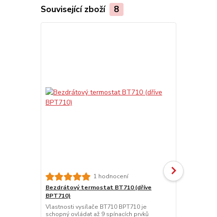
Související zboží
8
1 hodnocení
Bezdrátový termostat BT710 (dříve
Bezdrátový 
BPT710)
Vlastnosti p
Spíná připoje
Vlastnosti vysílače BT710 BPT710 je
informací od
schopný ovládat až 9 spínacích prvků