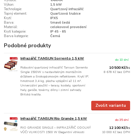
Výrobce:
VARMA
Výkon:
1,5 kW
Technologie:
Quartzový infrazářič
Topný element:
Quartzová trubice
Krytí:
IPX5
Barva:
tmavě šedá
Materiál:
celokovové provedení
Krytí kategorie:
IP 45 - 65
Barva kategorie:
Černá
Podobné produkty
Infrazářič TANSUN Sorrento 1,5 kW
do 10 dní
Robustní quartzový infrazářič Tansun Sorrento
10 500 Kč
/
ks
Single 1500W s nastavitelným montážním
8 678 Kč
bez DPH
držákem a širokopásmovým reflektorem. Krytí IP,
hmotnost 3,4 kg, plocha vytápění až 11 m².
Univerzální použití – terasy, kostely, sportovní
haly, garáže, továrny, dílny i zimní zahrady.
Britská kvalita.
Zvolit variantu
Infrazářič TANSUN Rio Grande 1,5 kW
do 35 dní
RIO GRANDE SINGLE – INFRAZÁŘIČ ODOLNÝ
12 100 Kč
/
ks
VŮČI VLHKOSTI 1500 W Elegantní vlhkosti
10 000 Kč
bez DPH