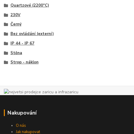
Quartzové (2200°C)
230V
Černý
Bez ovládání (externí)
IP 44 - IP 67
Stěna
Strop - náklon
Nakupování
O nás
Jak nakupovat