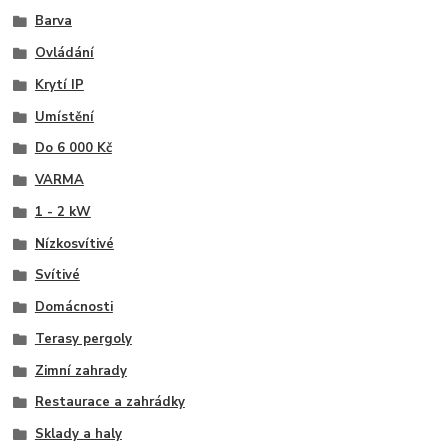
Barva
Ovládání
Krytí IP
Umístění
Do 6 000 Kč
VARMA
1 - 2 kW
Nízkosvítivé
Svítivé
Domácnosti
Terasy pergoly
Zimní zahrady
Restaurace a zahrádky
Sklady a haly