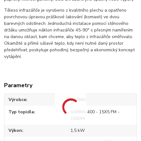
Těleso infrazářiče je vyrobeno z kvalitního plechu a opatřeno
povrchovou úpravou práškové lakování (komaxit) ve dvou
barevných odstínech. Jednoduchá instalace pomocí stěnového
držáku umožňuje náklon infrazářiče 45-90° s přesným namířením
na danou oblast, kam chceme, aby teplo z infrazářiče směřovalo.
Okamžité a přímé sálavé teplo, kdy není nutné daný prostor
předehřívat, poskytuje pohodlný, bezpečný a ekonomický koncept
vytápění.
Parametry
Výrobce
VARMA
Typ topidla
VARMA 400 - 15X5 FM -
1500W
Výkon
1,5 kW