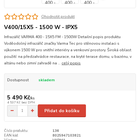
Ohodnotit produkt
V400/15X5 - 1500 W - IPX5
Infrazářič VARMA 400 - 15X5 FM - 1500W Detailní popis produktu
Voděodolný infrazářič značky Varma Tec pro stěnovou instalaci s
výkonem 1500 W pro vnitřní interiéry a venkovní prostory. Široká oblast
použití: na předzahrádce restaurace, na kryté terase domu, u bazénu, v
altánu nebo zimní zahradě na ...
celý popis
Dostupnost
skladem
5 490 Kč
/
ks
4 537 Kč
bez DPH
Přidat do košíku
Číslo produktu:
136
EAN kód:
8025947103821