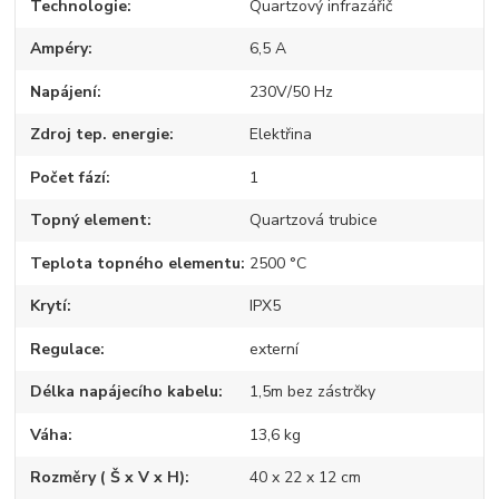
Technologie
Quartzový infrazářič
Ampéry
6,5 A
Napájení
230V/50 Hz
Zdroj tep. energie
Elektřina
Počet fází
1
Topný element
Quartzová trubice
Teplota topného elementu
2500 °C
Krytí
IPX5
Regulace
externí
Délka napájecího kabelu
1,5m bez zástrčky
Váha
13,6 kg
Rozměry ( Š x V x H)
40 x 22 x 12 cm