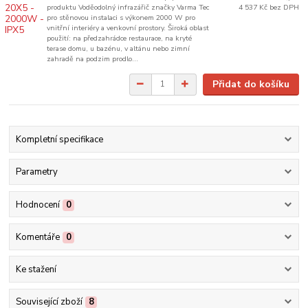
produktu Voděodolný infrazářič značky Varma Tec
4 537 Kč
bez DPH
pro stěnovou instalaci s výkonem 2000 W pro
vnitřní interiéry a venkovní prostory. Široká oblast
použití: na předzahrádce restaurace, na kryté
terase domu, u bazénu, v altánu nebo zimní
zahradě na podzim prodlo...
Přidat do košíku
Kompletní specifikace
Parametry
Hodnocení
0
Komentáře
0
Ke stažení
Související zboží
8