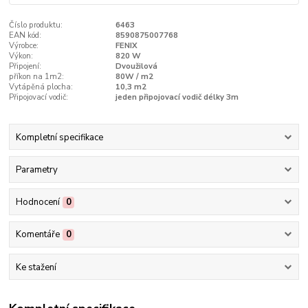
Číslo produktu:
6463
EAN kód:
8590875007768
Výrobce:
FENIX
Výkon:
820 W
Připojení:
Dvoužilová
příkon na 1m2:
80W / m2
Vytápěná plocha:
10,3 m2
Připojovací vodič:
jeden připojovací vodič délky 3m
Kompletní specifikace
Parametry
Hodnocení
0
Komentáře
0
Ke stažení