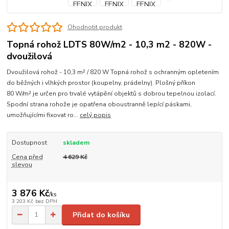
Ohodnotit produkt
Topná rohož LDTS 80W/m2 - 10,3 m2 - 820W -
dvoužilová
Dvoužilová rohož - 10,3 m² / 820 W Topná rohož s ochranným opletením
do běžných i vlhkých prostor (koupelny, prádelny). Plošný příkon
80 W/m² je určen pro trvalé vytápění objektů s dobrou tepelnou izolací.
Spodní strana rohože je opatřena oboustranně lepící páskami,
umožňujícími fixovat ro...
celý popis
Dostupnost
skladem
Cena před
4 629 Kč
slevou
3 876 Kč
/
ks
3 203 Kč
bez DPH
Přidat do košíku