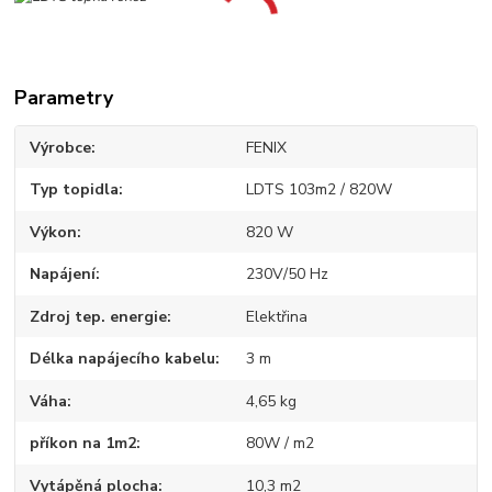
Parametry
Výrobce
FENIX
Typ topidla
LDTS 103m2 / 820W
Výkon
820 W
Napájení
230V/50 Hz
Zdroj tep. energie
Elektřina
Délka napájecího kabelu
3 m
Váha
4,65 kg
příkon na 1m2
80W / m2
Vytápěná plocha
10,3 m2