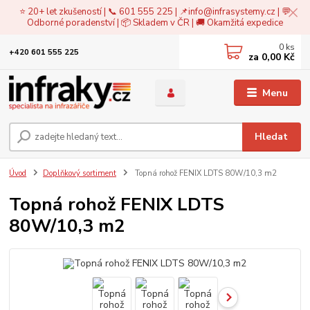
⭐ 20+ let zkušeností | 📞 601 555 225 | 📌
info@infrasystemy.cz
| 💬
Odborné poradenství | 📦 Skladem v ČR | 🚚 Okamžitá expedice
0
ks
+420 601 555 225
za
0,00 Kč
Menu
Hledat
Úvod
Doplňkový sortiment
Topná rohož FENIX LDTS 80W/10,3 m2
Topná rohož FENIX LDTS
80W/10,3 m2