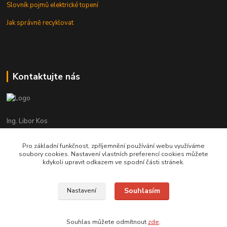
Slovník pojmů elektrické topení
Jak správně recyklovat
Kontaktujte nás
Ing. Libor Kos
+420 601 555 225
(Po-Pá: 8-17:00 hod.)
Pro základní funkčnost, zpříjemnění používání webu využíváme
soubory cookies. Nastavení vlastních preferencí cookies můžete
info@infrasystemy.cz
kdykoli upravit odkazem ve spodní části stránek.
Souhlasím
Nastavení
infrasystémy s.r.o. 2012-2019
Souhlas můžete odmítnout
zde
.