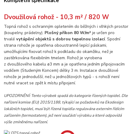
Kompletní specifikace
Dvoužilová rohož -
10,3 m² / 820 W
Topná rohož s ochranným opletením do běžných i vlhkých prostor
(koupelny, prádelny).
Plošný příkon 80 W/m²
je určen pro
trvalé
vytápění objektů s dobrou tepelnou izolací
. Spodní
strana rohože je opatřena oboustranně lepící páskami,
umožňujícími fixovat rohož k podkladu do okamžiku, než je
zastěrkována flexibilním tmelem. Rohož je vyrobena
z dvoužilového kabelu ø3 mm a je opatřena jedním připojovacím
vodičem (Studeným Koncem) délky 3 m. Instalace dvoužilové
rohože je jednodušší, než u jednožilových typů - s rohoží není
nutné vracet se zpět k místu připojení.
UPOZORNĚNÍ: Tento výrobek spadá do kategorie řízených topidel. Dle
nařízení komise (EU) 2015/1188, týkající se požadavků na Ekodesign
lokálních topidel, musí být řízená topidla regulována externím řídícím
zařízením (termostatem), jež není součástí výrobku a které odpovídá
výše zmíněnému nařízení.