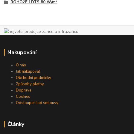
ROHOŽE LDTS 80 W/m²
Nakupování
O nás
Jak nakupovat
Obchodní podmínky
Způsoby platby
Doprava
Cookies
Odstoupení od smlouvy
Články