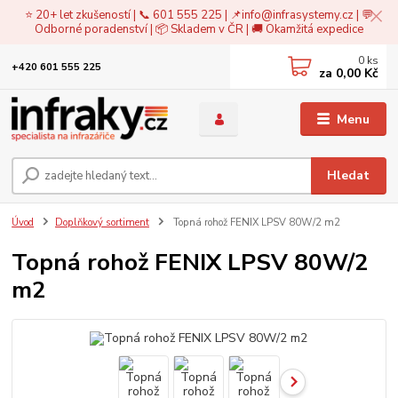
⭐ 20+ let zkušeností | 📞 601 555 225 | 📌
info@infrasystemy.cz
| 💬
Odborné poradenství | 📦 Skladem v ČR | 🚚 Okamžitá expedice
0
ks
+420 601 555 225
za
0,00 Kč
Menu
Hledat
Úvod
Doplňkový sortiment
Topná rohož FENIX LPSV 80W/2 m2
Topná rohož FENIX LPSV 80W/2
m2