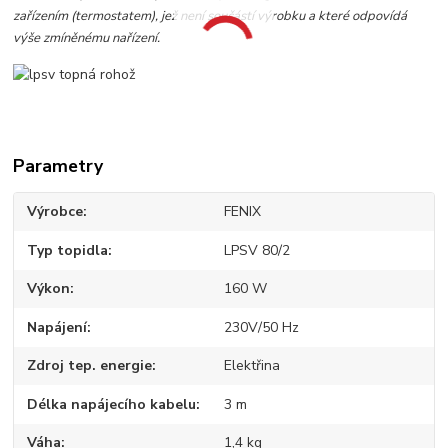
zařízením (termostatem), jež není součástí výrobku a které odpovídá
výše zmíněnému nařízení.
Parametry
Výrobce
FENIX
Typ topidla
LPSV 80/2
Výkon
160 W
Napájení
230V/50 Hz
Zdroj tep. energie
Elektřina
Délka napájecího kabelu
3 m
Váha
1,4 kg