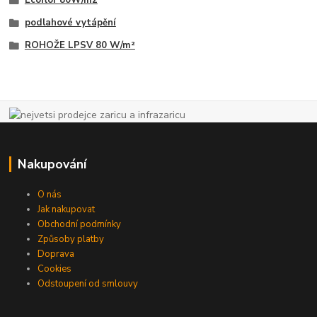
Ecoflor 80W/m2
podlahové vytápění
ROHOŽE LPSV 80 W/m²
Nakupování
O nás
Jak nakupovat
Obchodní podmínky
Způsoby platby
Doprava
Cookies
Odstoupení od smlouvy