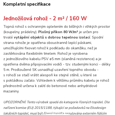
Kompletní specifikace
Jednožilová rohož - 2 m² / 160 W
Topná rohož s ochranným opletením do běžných i vlhkých prostor
(koupelny, prádelny).
Plošný příkon 80 W/m²
je určen pro
trvalé
vytápění objektů s dobrou tepelnou izolací
. Spodní
strana rohože je opatřena oboustranně lepící páskami,
umožňujícími fixovat rohož k podkladu do okamžiku, než je
zastěrkována flexibilním tmelem. Rohož je vyrobena
z jednožilového kabelu PSV ø5 mm (slaněná rezistence) a je
opatřena dvěma připojovacími vodiči - tzv. studenými konci - délky
5 m. Prodloužené SK usnadňují uzavření topného obvodu -
s rohoží se stačí vrátit alespoň ke stejné stěně, u které se
s pokládkou začalo. Vzhledem k většímu průměru kabelu je rohož
přednostně určena k zalití do betonové nebo anhydridové
mazaniny.
UPOZORNĚNÍ: Tento výrobek spadá do kategorie řízených topidel. Dle
nařízení komise (EU) 2015/1188, týkající se požadavků na Ekodesign
lokálních topidel, musí být řízená topidla regulována externím řídícím