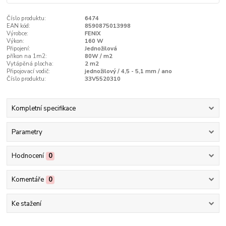
Číslo produktu:
6474
EAN kód:
8590875013998
Výrobce:
FENIX
Výkon:
160 W
Připojení:
Jednožilová
příkon na 1m2:
80W / m2
Vytápěná plocha:
2 m2
Připojovací vodič:
jednožilový / 4,5 - 5,1 mm / ano
Číslo produktu:
33V5520310
Kompletní specifikace
Parametry
Hodnocení
0
Komentáře
0
Ke stažení