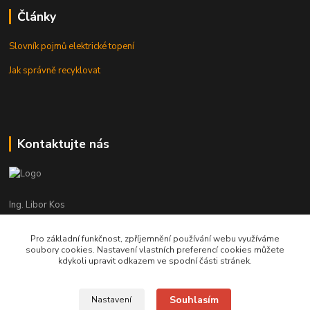
Články
Slovník pojmů elektrické topení
Jak správně recyklovat
Kontaktujte nás
Ing. Libor Kos
+420 601 555 225
(Po-Pá: 8-17:00 hod.)
Pro základní funkčnost, zpříjemnění používání webu využíváme
soubory cookies. Nastavení vlastních preferencí cookies můžete
info@infrasystemy.cz
kdykoli upravit odkazem ve spodní části stránek.
Souhlasím
Nastavení