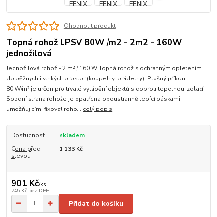
Ohodnotit produkt
Topná rohož LPSV 80W /m2 - 2m2 - 160W
jednožilová
Jednožilová rohož - 2 m² / 160 W Topná rohož s ochranným opletením
do běžných i vlhkých prostor (koupelny, prádelny). Plošný příkon
80 W/m² je určen pro trvalé vytápění objektů s dobrou tepelnou izolací.
Spodní strana rohože je opatřena oboustranně lepící páskami,
umožňujícími fixovat roho...
celý popis
Dostupnost
skladem
Cena před
1 133 Kč
slevou
901 Kč
/
ks
745 Kč
bez DPH
Přidat do košíku