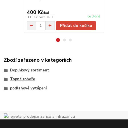
nerovnosti p
brání tepeln
400 Kč
450 Kč
/
bal
/
ba
do 3 dnů
331 Kč
bez DPH
372 Kč
bez 
Přidat do košíku
Zboží zařazeno v kategoriích
Doplňkový sortiment
Topné rohože
podlahové vytápění