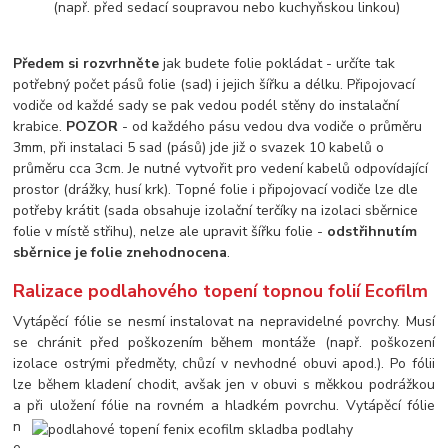
(např. před sedací soupravou nebo kuchyňskou linkou)
Předem si rozvrhněte
jak budete folie pokládat - určíte tak
potřebný počet pásů folie (sad) i jejich šířku a délku. Připojovací
vodiče od každé sady se pak vedou podél stěny do instalační
krabice.
POZOR
- od každého pásu vedou dva vodiče o průměru
3mm, při instalaci 5 sad (pásů) jde již o svazek 10 kabelů o
průměru cca 3cm. Je nutné vytvořit pro vedení kabelů odpovídající
prostor (drážky, husí krk). Topné folie i připojovací vodiče lze dle
potřeby krátit (sada obsahuje izolační terčíky na izolaci sběrnice
folie v místě střihu), nelze ale upravit šířku folie -
odstřihnutím
sběrnice je folie znehodnocena
.
Ralizace podlahového topení topnou folií Ecofilm
Vytápěcí fólie se nesmí instalovat na nepravidelné povrchy. Musí
se chránit před poškozením během montáže (např. poškození
izolace ostrými předměty, chůzí v nevhodné obuvi apod.). Po fólii
lze během kladení chodit, avšak jen v obuvi s měkkou podrážkou
a při uložení fólie na rovném a hladkém povrchu.
Vytápěcí fólie
n
e