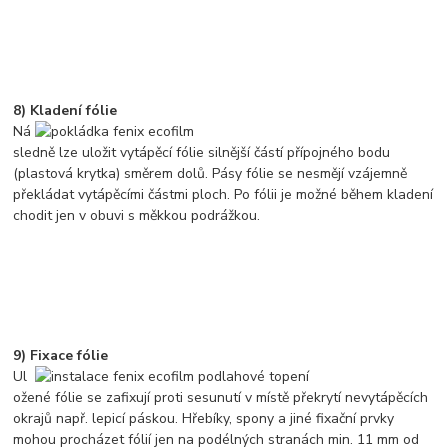
8) Kladení fólie
Ná
sledně lze uložit vytápěcí fólie silnější částí přípojného bodu
(plastová krytka) směrem dolů. Pásy fólie se nesmějí vzájemně
překládat vytápěcími částmi ploch. Po fólii je možné během kladení
chodit jen v obuvi s měkkou podrážkou.
9) Fixace fólie
Ul
ožené fólie se zafixují proti sesunutí v místě překrytí nevytápěcích
okrajů např. lepicí páskou. Hřebíky, spony a jiné fixační prvky
mohou procházet fólií jen na podélných stranách min. 11 mm od