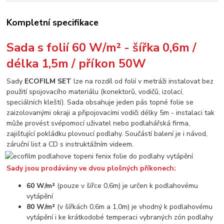
Kompletní specifikace
Sada s folií 60 W/m² - šířka 0,6m /
délka 1,5m / příkon 50W
Sady
ECOFILM SET
lze na rozdíl od folií v metráži instalovat bez
použití spojovacího materiálu (konektorů, vodičů, izolací,
speciálních kleští). Sada obsahuje jeden pás topné folie se
zaizolovanými okraji a připojovacími vodiči délky 5m - instalaci tak
může provést svépomocí uživatel nebo podlahářská firma,
zajišťující pokládku plovoucí podlahy. Součástí balení je i návod,
záruční list a CD s instruktážním videem.
Sady jsou prodávány ve dvou plošných příkonech:
60 W/m²
(pouze v šířce 0,6m) je určen k podlahovému
vytápění
80 W/m²
(v šířkách 0,6m a 1,0m) je vhodný k podlahovému
vytápění i ke krátkodobé temperaci vybraných zón podlahy