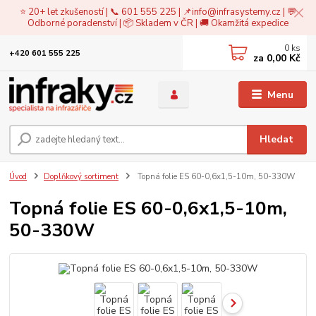
⭐ 20+ let zkušeností | 📞 601 555 225 | 📌
info@infrasystemy.cz
| 💬
Odborné poradenství | 📦 Skladem v ČR | 🚚 Okamžitá expedice
0
ks
+420 601 555 225
za
0,00 Kč
Menu
Hledat
Úvod
Doplňkový sortiment
Topná folie ES 60-0,6x1,5-10m, 50-330W
Topná folie ES 60-0,6x1,5-10m,
50-330W