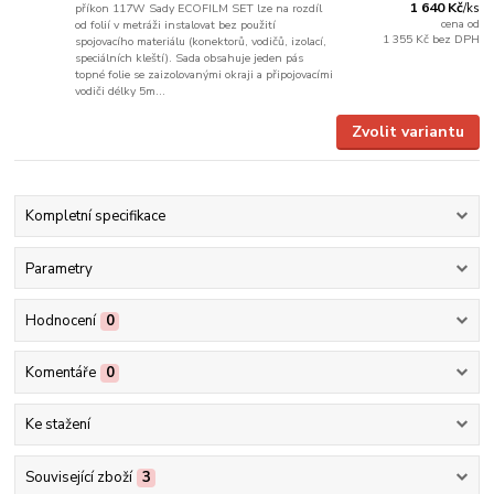
1 640 Kč
příkon 117W Sady ECOFILM SET lze na rozdíl
/
ks
cena od
od folií v metráži instalovat bez použití
1 355 Kč
bez DPH
spojovacího materiálu (konektorů, vodičů, izolací,
speciálních kleští). Sada obsahuje jeden pás
topné folie se zaizolovanými okraji a připojovacími
vodiči délky 5m...
Zvolit variantu
Kompletní specifikace
Parametry
Hodnocení
0
Komentáře
0
Ke stažení
Související zboží
3