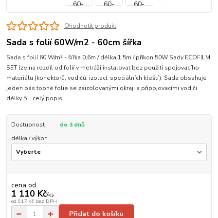
Ohodnotit produkt
Sada s folií 60W/m2 - 60cm šířka
Sada s folií 60 W/m² - šířka 0,6m / délka 1,5m / příkon 50W Sady ECOFILM
SET lze na rozdíl od folií v metráži instalovat bez použití spojovacího
materiálu (konektorů, vodičů, izolací, speciálních kleští). Sada obsahuje
jeden pás topné folie se zaizolovanými okraji a připojovacími vodiči
délky 5...
celý popis
Dostupnost
do 3 dnů
délka / výkon
cena od
1 110 Kč
/
ks
od
917 Kč
bez DPH
Přidat do košíku