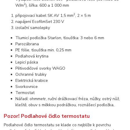
2
W/m
), šířka: 600 a 1 000 mm
2
připojovací kabel SK AV 1,5 mm
, 2 × 5 m
napájení EcofilmSet 230 V
izolační samolepky
Tlumicí podložka Starlon, tloušťka: 3 nebo 6 mm
Parozábrana
PE fólie, tloušťka min. 0,25 mm
Podlahová krytina
Lepicí páska
Pětivodičové svorky WAGO
Ochranné trubky
Elektrická krabice
Svorkovnice
Termostat
Nářadí: ohmmetr, ruční drážkovací fréza, nůžky, ostrý nůž,
kleště, obuv s měkkou podrážkou, roznášecí podložka,
Pozor! Podlahové čidlo termostatu
Podlahové čidlo termostatu se klade co nejblíže k povrchu