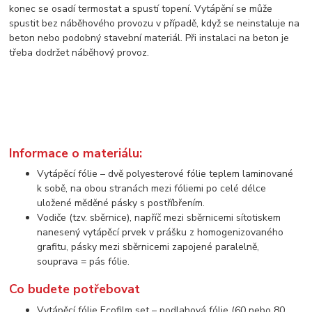
konec se osadí termostat a spustí topení. Vytápění se může
spustit bez náběhového provozu v případě, když se neinstaluje na
beton nebo podobný stavební materiál. Při instalaci na beton je
třeba dodržet náběhový provoz.
Informace o materiálu:
Vytápěcí fólie – dvě polyesterové fólie teplem laminované
k sobě, na obou stranách mezi fóliemi po celé délce
uložené měděné pásky s postříbřením.
Vodiče (tzv. sběrnice), napříč mezi sběrnicemi sítotiskem
nanesený vytápěcí prvek v prášku z homogenizovaného
grafitu, pásky mezi sběrnicemi zapojené paralelně,
souprava = pás fólie.
Co budete potřebovat
Vytápěcí fólie Ecofilm set – podlahová fólie (60 nebo 80