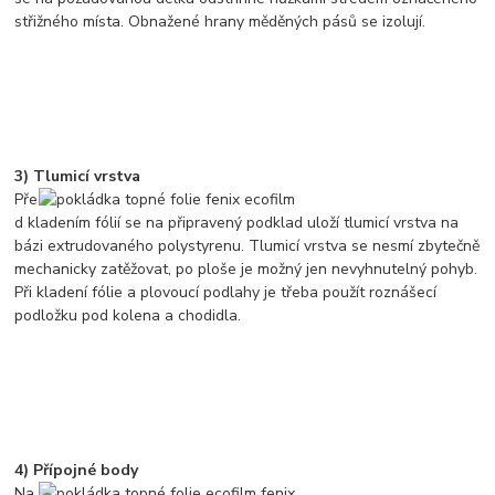
střižného místa. Obnažené hrany měděných pásů se izolují.
3) Tlumicí vrstva
Pře
d kladením fólií se na připravený podklad uloží tlumicí vrstva na
bázi extrudovaného polystyrenu. Tlumicí vrstva se nesmí zbytečně
mechanicky zatěžovat, po ploše je možný jen nevyhnutelný pohyb.
Při kladení fólie a plovoucí podlahy je třeba použít roznášecí
podložku pod kolena a chodidla.
4) Přípojné body
Na