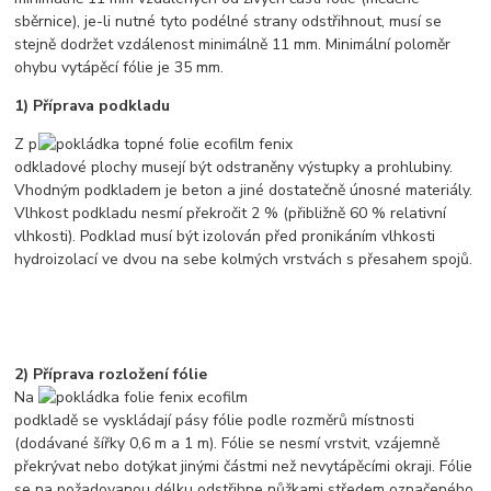
sběrnice), je-li nutné tyto podélné strany odstřihnout, musí se
stejně dodržet vzdálenost minimálně 11 mm. Minimální poloměr
ohybu vytápěcí fólie je 35 mm.
1) Příprava podkladu
Z p
odkladové plochy musejí být odstraněny výstupky a prohlubiny.
Vhodným podkladem je beton a jiné dostatečně únosné materiály.
Vlhkost podkladu nesmí překročit 2 % (přibližně 60 % relativní
vlhkosti). Podklad musí být izolován před pronikáním vlhkosti
hydroizolací ve dvou na sebe kolmých vrstvách s přesahem spojů.
2) Příprava rozložení fólie
Na
podkladě se vyskládají pásy fólie podle rozměrů místnosti
(dodávané šířky 0,6 m a 1 m). Fólie se nesmí vrstvit, vzájemně
překrývat nebo dotýkat jinými částmi než nevytápěcími okraji. Fólie
se na požadovanou délku odstřihne nůžkami středem označeného