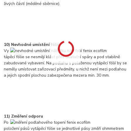
živých částí (měděné sběrnice).
10) Nevhodné umístění fólií
Vy
tápěcí fólie se nesmějí klást přes dilatační spáry a pod stabilně
zabudované vybavení. Na podlahu s položenou vytápěcí fólií by se
neměly umísťovat zařizovací předměty, u nichž není mezi podlahou
a jejich spodní plochou zabezpečena mezera min. 30 mm.
11) Změření odporu
Po
položení pásů vytápěcí fólie se jednotlivé pásy změří ohmmetrem