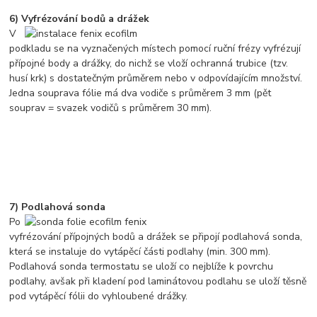
6) Vyfrézování bodů a drážek
V
podkladu se na vyznačených místech pomocí ruční frézy vyfrézují
přípojné body a drážky, do nichž se vloží ochranná trubice (tzv.
husí krk) s dostatečným průměrem nebo v odpovídajícím množství.
Jedna souprava fólie má dva vodiče s průměrem 3 mm (pět
souprav = svazek vodičů s průměrem 30 mm).
7) Podlahová sonda
Po
vyfrézování přípojných bodů a drážek se připojí podlahová sonda,
která se instaluje do vytápěcí části podlahy (min. 300 mm).
Podlahová sonda termostatu se uloží co nejblíže k povrchu
podlahy, avšak při kladení pod laminátovou podlahu se uloží těsně
pod vytápěcí fólii do vyhloubené drážky.