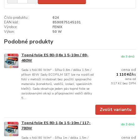
Číslo produktu:
624
EAN kód:
8590875145101
Výrobce:
FENIX
Výkon:
50 W
Podobné produkty
Topná folie ES 80-0,6x 1,5-10m / 69-
do 3 dnů
460W
cena od
Sada s folií 80 W/m² - šířka 0,6m / délka 1,5m /
1 110 Kč
příkon 69W Sady ECOFILM SET lze na rozdíl od
/
ks
cena od
folií v metráži instalovat bez použití spojovacího
917 Kč
bez DPH
materiálu (konektorů, vodičů, izolací, speciálních
kleští). Sada obsahuje jeden pás topné folie se
zaizolovanými okraji a připojovacími vodiči délky
5...
Zvolit variantu
Topná folie ES 80-1,0x 1,5-10m / 117-
do 3 dnů
780W
cena od
Sada s folií 80 W/m² - šířka 1m / délka 1,5m /