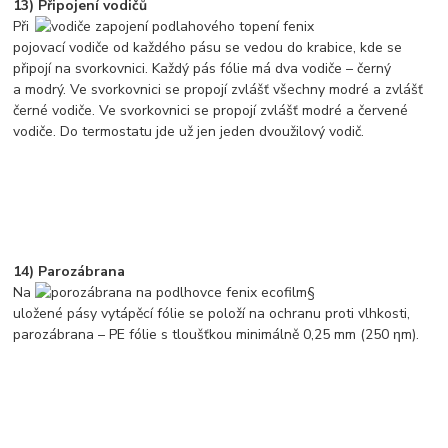
13) Připojení vodičů
Při
pojovací vodiče od každého pásu se vedou do krabice, kde se
připojí na svorkovnici. Každý pás fólie má dva vodiče – černý
a modrý. Ve svorkovnici se propojí zvlášť všechny modré a zvlášť
černé vodiče. Ve svorkovnici se propojí zvlášť modré a červené
vodiče. Do termostatu jde už jen jeden dvoužilový vodič.
14) Parozábrana
Na
uložené pásy vytápěcí fólie se položí na ochranu proti vlhkosti,
parozábrana – PE fólie s tloušťkou minimálně 0,25 mm (250 ηm).