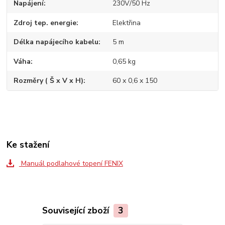
Napájení
230V/50 Hz
Zdroj tep. energie
Elektřina
Délka napájecího kabelu
5 m
Váha
0,65 kg
Rozměry ( Š x V x H)
60 x 0,6 x 150
Ke stažení
Manuál podlahové topení FENIX
Související zboží
3