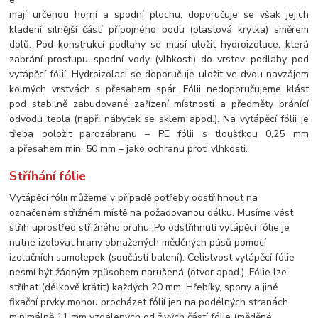
mají určenou horní a spodní plochu, doporučuje se však jejich
kladení silnější částí přípojného bodu (plastová krytka) směrem
dolů. Pod konstrukcí podlahy se musí uložit hydroizolace, která
zabrání prostupu spodní vody (vlhkosti) do vrstev podlahy pod
vytápěcí fólií. Hydroizolaci se doporučuje uložit ve dvou navzájem
kolmých vrstvách s přesahem spár. Fólii nedoporučujeme klást
pod stabilně zabudované zařízení místnosti a předměty bránící
odvodu tepla (např. nábytek se sklem apod.). Na vytápěcí fólii je
třeba položit parozábranu – PE fólii s tloušťkou 0,25 mm
a přesahem min. 50 mm – jako ochranu proti vlhkosti.
Stříhání fólie
Vytápěcí fólii můžeme v případě potřeby odstřihnout na
označeném střižném místě na požadovanou délku. Musíme vést
střih uprostřed střižného pruhu. Po odstřihnutí vytápěcí fólie je
nutné izolovat hrany obnažených měděných pásů pomocí
izolačních samolepek (součástí balení). Celistvost vytápěcí fólie
nesmí být žádným způsobem narušená (otvor apod.). Fólie lze
stříhat (délkově krátit) každých 20 mm. Hřebíky, spony a jiné
fixační prvky mohou procházet fólií jen na podélných stranách
minimálně 11 mm vzdálených od živých částí fólie (měděné