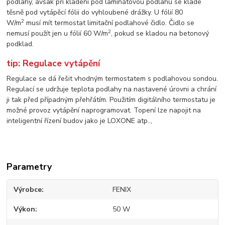
podlahy, avšak při kladení pod laminátovou podlahu se klade
těsně pod vytápěcí fólii do vyhloubené drážky. U fólií 80
2
W/m
musí mít termostat limitační podlahové čidlo. Čidlo se
2
nemusí použít jen u fólií 60 W/m
, pokud se kladou na betonový
podklad.
tip: Regulace vytápění
Regulace se dá řešit vhodným termostatem s podlahovou sondou.
Regulací se udržuje teplota podlahy na nastavené úrovni a chrání
ji tak před případným přehřátím. Použitím digitálního termostatu je
možné provoz vytápění naprogramovat. Topení lze napojit na
inteligentní řízení budov jako je LOXONE atp..,
Parametry
Výrobce
FENIX
Výkon
50 W