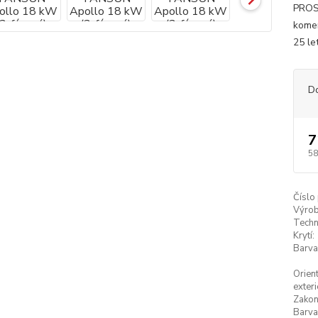
PROST
komer
25 le
D
7
58
Číslo
Výrob
Techn
Krytí:
Barva
Orien
exteri
Zakon
Barva