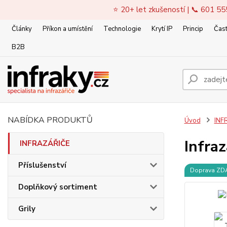
⭐ 20+ let zkušeností | 📞 601 55
Články
Příkon a umístění
Technologie
Krytí IP
Princip
Čast
B2B
NABÍDKA PRODUKTŮ
Úvod
INF
Infra
INFRAZÁŘIČE
Příslušenství
Doprava Z
Doplňkový sortiment
Grily