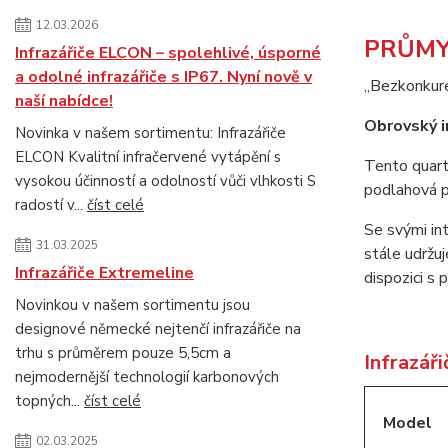
12.03.2026
PRŮMY
Infrazářiče ELCON – spolehlivé, úsporné
a odolné infrazářiče s IP67. Nyní nově v
„Bezkonkure
naší nabídce!
Obrovský i
Novinka v našem sortimentu: Infrazářiče
ELCON Kvalitní infračervené vytápění s
Tento quartz
vysokou účinností a odolností vůči vlhkosti S
podlahová pl
radostí v...
číst celé
Se svými int
31.03.2025
stále udržu
Infrazářiče Extremeline
dispozici s
Novinkou v našem sortimentu jsou
designové německé nejtenčí infrazářiče na
trhu s průměrem pouze 5,5cm a
Infrazář
nejmodernější technologií karbonových
topných...
číst celé
Model
02.03.2025