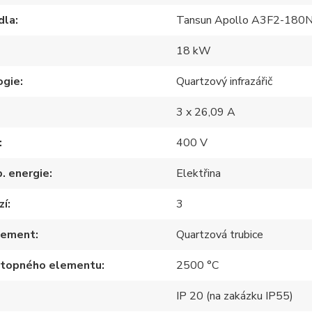
dla
Tansun Apollo A3F2-180
18 kW
ogie
Quartzový infrazářič
3 x 26,09 A
400 V
p. energie
Elektřina
zí
3
lement
Quartzová trubice
 topného elementu
2500 °C
IP 20 (na zakázku IP55)