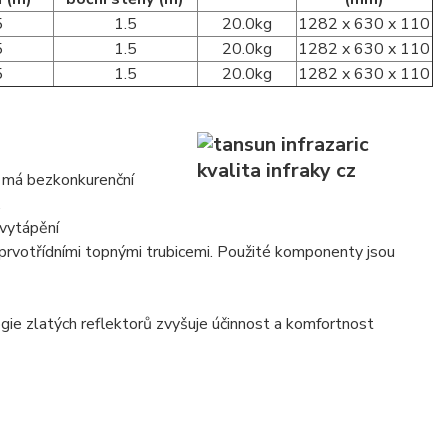
5
1.5
20.0kg
1282 x 630 x 110
5
1.5
20.0kg
1282 x 630 x 110
5
1.5
20.0kg
1282 x 630 x 110
a má bezkonkurenční
.
 vytápění
 prvotřídními topnými trubicemi. Použité komponenty jsou
gie zlatých reflektorů zvyšuje účinnost a komfortnost