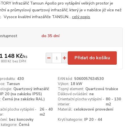
ORY Infrazářič Tansun Apollo pro vytápění velkých prostor je
ční a průmyslový quartzový infrazářič, který je v nabídce již více než
t. Vysoce kvalitní infrazářiče TANSUN...
celý popis
ostupnost
do 35 dní
1 148 Kč
/
ks
Přidat do košíku
 800 Kč
bez DPH
 produktu:
430
EAN kód:
5060057634530
ce:
Tansun
Výkon:
18 kW
ologie:
Quartzový infrazářič
Topný element:
Quartzová trubice
IP 20 (na zakázku IP55)
Dálkové ovládání:
ne
:
Černá (na zakázku RAL)
Orientační plocha vytápění -
80 - 130
interier:
m2
tační plocha vytápění -
26 - 40
Materiál:
celokovové provedení
er:
m2
čení:
bez koncovky
Krytí kategorie:
IP 20 - 44
 kategorie:
Černá