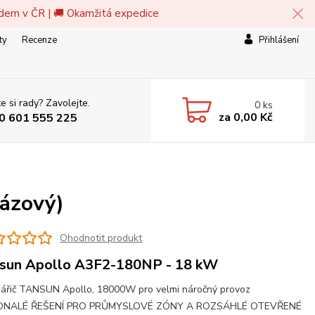
adem v ČR | 🚚 Okamžitá expedice
ty
Recenze
Přihlášení
e si rady? Zavolejte.
0
ks
za
0,00 Kč
0 601 555 225
ázový)
Ohodnotit produkt
sun Apollo A3F2-180NP - 18 kW
zářič TANSUN Apollo, 18000W pro velmi náročný provoz
NALÉ ŘEŠENÍ PRO PRŮMYSLOVÉ ZÓNY A ROZSÁHLÉ OTEVŘENÉ