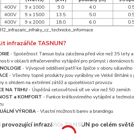
400V
9 x 1000
9.0
4.0
0.
400V
9 x 1500
13.5
5.0
0.
400V
9 x 2000
18.0
6.0
0.
lit infrazářiče TASNUN?
ORIE
- Společnost Tansun byla založena před více než 35 lety 
osti v oblasti infračerveného vytápění pro průmysl i domácnosti
NOLOGIE
- Vývojové oddělení patří ke špičce v oboru sálavého
ACE
- Všechny topné produkty jsou vyráběny ve Velké Británii s
ny s ohldem na extrémní zátěž a spolehlivost provozu
CE NA TRHU
- Úspěšná celosvětová síť ve více než 50 zemích
NOST a KOMFORT
- Funkce krátkovlnného vytápění a technolo
zu
VUÁLNÍ VÝROBA
- Vlastní možnosti barev a brandingu
i provozující infrazářiče TANSUN po celém světě