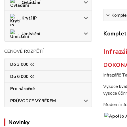
Ovládání
Komplet
Krytí IP
Kompletn
Umístění
Infraz
CENOVÉ ROZPĚTÍ
DOKONA
Do 3 000 Kč
Infrazářič T
Do 6 000 Kč
Vysoce kval
Pro náročné
vysoce účin
PRŮVODCE VÝBĚREM
Moderní inf
Novinky