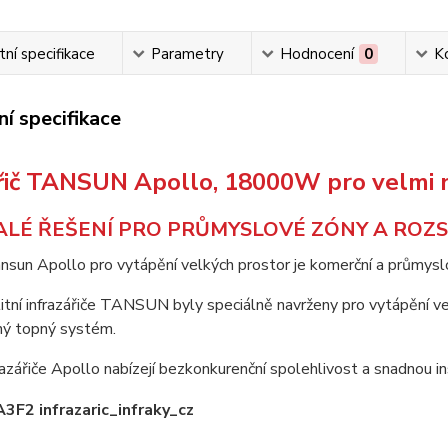
ní specifikace
Parametry
Hodnocení
0
K
í specifikace
ářič TANSUN Apollo, 18000W pro velmi 
LÉ ŘEŠENÍ PRO PRŮMYSLOVÉ ZÓNY A ROZ
ansun Apollo pro vytápění velkých prostor je komerční a průmyslový
itní infrazářiče TANSUN byly speciálně navrženy pro vytápění vel
ný topný systém.
razářiče Apollo nabízejí bezkonkurenční spolehlivost a snadnou i