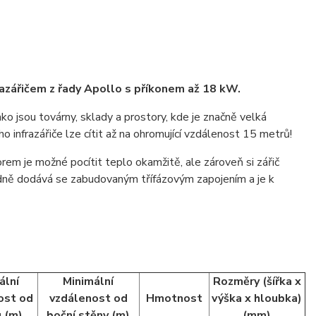
azářičem z řady Apollo s příkonem až 18 kW.
ako jsou továrny, sklady a prostory, kde je značně velká
 infrazářiče lze cítit až na ohromující vzdálenost 15 metrů!
rem je možné pocítit teplo okamžitě, ale zároveň si zářič
rdně dodává se zabudovaným třífázovým zapojením a je k
ální
Minimální
Rozměry (šířka x
ost od
vzdálenost od
Hmotnost
výška x hloubka)
 (m)
boční stěny (m)
(mm)