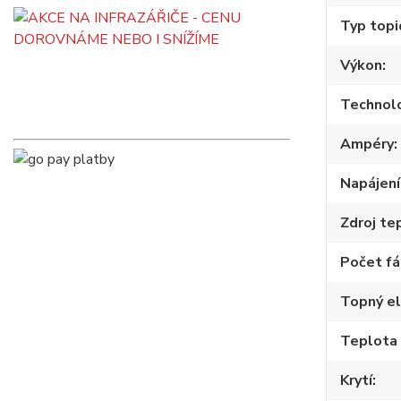
Typ topi
Výkon
Technol
Ampéry
Napájení
Zdroj te
Počet fá
Topný e
Teplota
Krytí