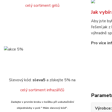
celý sortiment grilů
Jak vybír
Aby jste byl
řešení jak z
výhradně sp
Pro více i
Slevový kód:
sleva5
a získejte 5% na
celý sortiment infrazářičů
Paramet
Zadejte v prvním kroku v košíku při uskutečnění
Výrobce
objednávky v poli " Mám slevový kód".