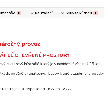
omentáře
0
Ke stažení
Související zboží
1
náročný provoz
SÁHLÉ OTEVŘENÉ PROSTORY
 quartzový infrazářič, který je v nabídce již více než 25 let.
kých, obtížně vytopitelných budov, které vyžadují energeticky
nstalaci a jsou k dispozici od 1kW do 18kW.