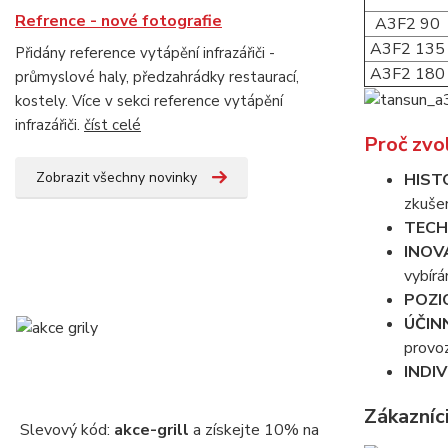
Refrence - nové fotografie
A3F2 90
A3F2 135
Přidány reference vytápění infrazářiči -
A3F2 180
průmyslové haly, předzahrádky restaurací,
kostely. Více v sekci reference vytápění
infrazářiči.
číst celé
Proč zvo
Zobrazit všechny novinky
HIST
zkušen
TECH
INOV
vybírá
POZI
ÚČIN
provo
INDI
Zákazníc
Slevový kód:
akce-grill
a získejte 10% na