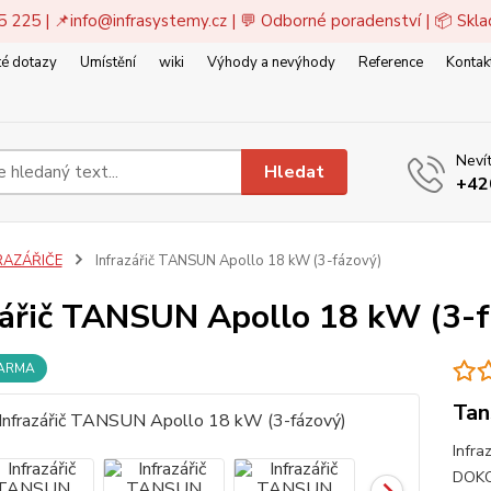
5 225 | 📌
info@infrasystemy.cz
| 💬 Odborné poradenství | 📦 Skl
é dotazy
Umístění
wiki
Výhody a nevýhody
Reference
Kontak
Nevít
Hledat
+42
RAZÁŘIČE
Infrazářič TANSUN Apollo 18 kW (3-fázový)
zářič TANSUN Apollo 18 kW (3-f
DARMA
Tan
Infra
DOKO