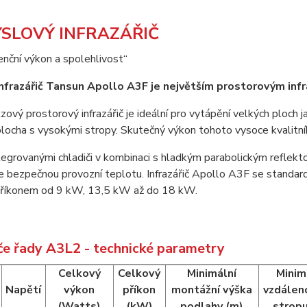
SLOVÝ INFRAZÁŘIČ
nční výkon a spolehlivost“
nfrazářič Tansun Apollo A3F je největším prostorovým infr
ový prostorový infrazářič je ideální pro vytápění velkých ploch j
ocha s vysokými stropy. Skutečný výkon tohoto vysoce kvalitního
egrovanými chladiči v kombinaci s hladkým parabolickým reflekto
je bezpečnou provozní teplotu. Infrazářič Apollo A3F se standa
 příkonem od 9 kW, 13,5 kW až do 18 kW.
iče řady A3L2 - technické parametry
Celkový
Celkový
Minimální
Minim
Napětí
výkon
příkon
montážní výška
vzdálen
(Watts)
(kW)
podlahy (m)
stropu