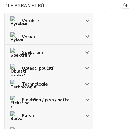
DLE PARAMETRŮ
Výrobce
Výkon
Spektrum
Oblasti použití
Technologie
Elektřina / plyn / nafta
Barva