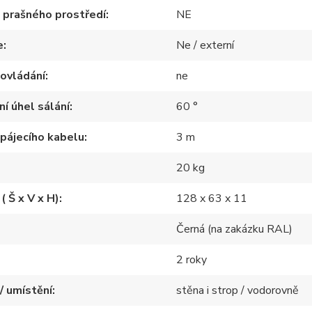
 prašného prostředí
NE
e
Ne / externí
ovládání
ne
ní úhel sálání
60 °
pájecího kabelu
3 m
20 kg
( Š x V x H)
128 x 63 x 11
Černá (na zakázku RAL)
2 roky
/ umístění
stěna i strop / vodorovně