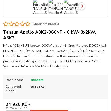
Ohodnotit produkt
Tansun Apollo A3K2-060NP - 6 kW- 3x2kW,
A3K2
Infrazářič TANSUN Apollo, 6000W pro velmi náročný provoz DOKONALÉ
ŘEŠENÍ PRO PRŮMYSLOVÉ ZÓNY A ROZSÁHLÉ OTEVŘENÉ PROSTORY
Infrazářič Tansun Apollo pro vytápění velkých prostor je komerční a
průmyslový quartzový infrazářič, který je v nabídce již více než 25 let.
Vysoce kvalitní infrazářiče TANSU...
celý popis
Dostupnost
skladem
Cena před
25 894 Kč
slevou
24 926 Kč
/
ks
20 600 Kč
bez DPH