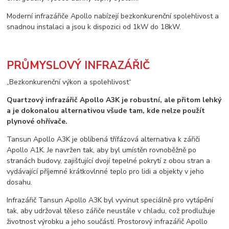
Moderní infrazářiče Apollo nabízejí bezkonkurenční spolehlivost a
snadnou instalaci a jsou k dispozici od 1kW do 18kW.
PRŮMYSLOVÝ INFRAZÁŘIČ
„Bezkonkurenční výkon a spolehlivost“
Quartzový infrazářič Apollo A3K je robustní, ale přitom lehký
a je dokonalou alternativou všude tam, kde nelze použít
plynové ohřívače.
Tansun Apollo A3K je oblíbená třífázová alternativa k zářiči
Apollo A1K. Je navržen tak, aby byl umístěn rovnoběžně po
stranách budovy, zajišťující dvojí tepelné pokrytí z obou stran a
vydávající příjemné krátkovlnné teplo pro lidi a objekty v jeho
dosahu.
Infrazářič Tansun Apollo A3K byl vyvinut speciálně pro vytápění
tak, aby udržoval těleso zářiče neustále v chladu, což prodlužuje
životnost výrobku a jeho součástí. Prostorový infrazářič Apollo