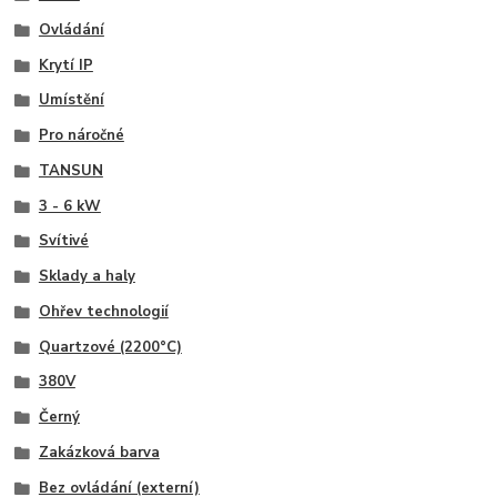
Ovládání
Krytí IP
Umístění
Pro náročné
TANSUN
3 - 6 kW
Svítivé
Sklady a haly
Ohřev technologií
Quartzové (2200°C)
380V
Černý
Zakázková barva
Bez ovládání (externí)