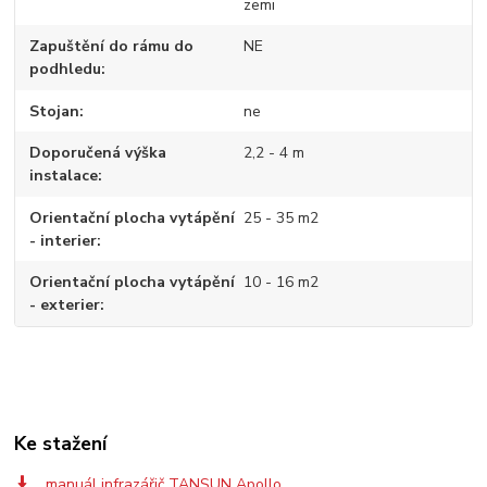
zemi
Zapuštění do rámu do
NE
podhledu
Stojan
ne
Doporučená výška
2,2 - 4 m
instalace
Orientační plocha vytápění
25 - 35 m2
- interier
Orientační plocha vytápění
10 - 16 m2
- exterier
Ke stažení
manuál infrazářič TANSUN Apollo