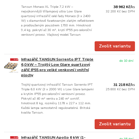
Tansun Monaco XL Triple 7,2 kW –
38 962 Kč
/
ks
nejvýkonnější třílampový ultra Low Glare
32 200 Kč
bez DPH
quartzový infrazářič celé řady Monaco (3 x 2400
W) s diamantově fasetovaným zlatým reflektorem
a prodlouženým pouzdrem 1700 mm. Hmotnost
9,4 kg, pokrytí až 30 m², krytí IP55 pro celoroční
venkovní provoz. Vlajkový model Tansun
Zvolit variantu
Infrazářič TANSUN Sorrento IPT Triple
do 10 dní
6,0 kW – Trojitý Low Glare quartzový
zářič IP55 pro velké venkovní i vnitřní
plochy
Trojitý quartzový infrazářič Tansun Sorrento IPT
31 218 Kč
/
ks
Triple 6,0 kW (3 x 2000 W) s Low Glare lampami
25 800 Kč
bez DPH
a krytím IP55 pro celoroční venkovní provoz.
Pokrytí až 40 m² venku a 240 m² uvnitř,
hmotnost 8 kg, rozměry 1178 x 227 x 112 mm.
Každá lampa samostatně regulovatelná. Britská
kvalita Tansun.
Zvolit variantu
Infrazářič TANSUN Apollo 6 kW (1-
do 35 dní