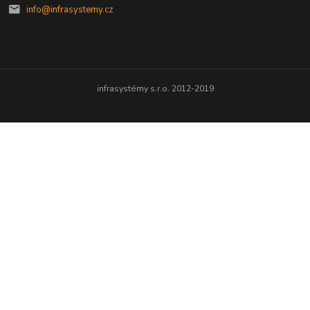
info@infrasystemy.cz
infrasystémy s.r.o. 2012-2019