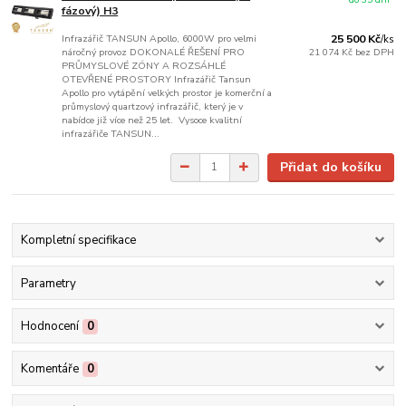
fázový) H3
Infrazářič TANSUN Apollo, 6000W pro velmi
25 500 Kč
/
ks
náročný provoz DOKONALÉ ŘEŠENÍ PRO
21 074 Kč
bez DPH
PRŮMYSLOVÉ ZÓNY A ROZSÁHLÉ
OTEVŘENÉ PROSTORY Infrazářič Tansun
Apollo pro vytápění velkých prostor je komerční a
průmyslový quartzový infrazářič, který je v
nabídce již více než 25 let. Vysoce kvalitní
infrazářiče TANSUN...
Přidat do košíku
Kompletní specifikace
Parametry
Hodnocení
0
Komentáře
0