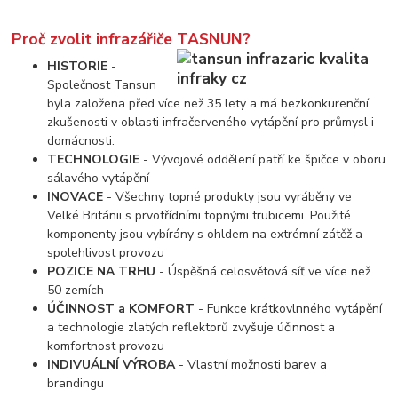
Proč zvolit infrazářiče TASNUN?
HISTORIE
-
Společnost Tansun
byla založena před více než 35 lety a má bezkonkurenční
zkušenosti v oblasti infračerveného vytápění pro průmysl i
domácnosti.
TECHNOLOGIE
- Vývojové oddělení patří ke špičce v oboru
sálavého vytápění
INOVACE
- Všechny topné produkty jsou vyráběny ve
Velké Británii s prvotřídními topnými trubicemi. Použité
komponenty jsou vybírány s ohldem na extrémní zátěž a
spolehlivost provozu
POZICE NA TRHU
- Úspěšná celosvětová síť ve více než
50 zemích
ÚČINNOST a KOMFORT
- Funkce krátkovlnného vytápění
a technologie zlatých reflektorů zvyšuje účinnost a
komfortnost provozu
INDIVUÁLNÍ VÝROBA
- Vlastní možnosti barev a
brandingu