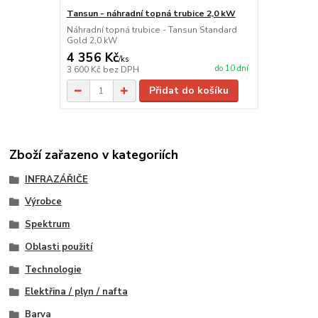
Tansun - náhradní topná trubice 2,0 kW
Náhradní topná trubice - Tansun Standard
Gold 2,0 kW
4 356 Kč
/
ks
do 10 dní
3 600 Kč
bez DPH
Přidat do košíku
Zboží zařazeno v kategoriích
INFRAZÁŘIČE
Výrobce
Spektrum
Oblasti použití
Technologie
Elektřina / plyn / nafta
Barva