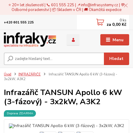
⭐ 20+ let zkušeností | 📞 601 555 225 | 📌
info@infrasystemy.cz
| 💬
Odborné poradenství | 📦 Skladem v ČR | 🚚 Okamžitá expedice
0
ks
+420 601 555 225
za
0,00 Kč
Menu
Hledat
Úvod
INFRAZÁŘIČE
Infrazářič TANSUN Apollo 6 kW (3-fázový) -
3x2kW, A3K2
Infrazářič TANSUN Apollo 6 kW
(3-fázový) - 3x2kW, A3K2
Doprava ZDARMA