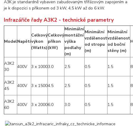
A3K je standardně vybaven zabudovaným třífázovým zapojením a
je k dispozici s příkonem od 3 kW, 4,5 kW až do 6 kW.
Infrazářiče řady A3K2 - technické parametry
Minimální
Minimální
Minimální
Celkový
Celkový
montážní
vzdálenost
vzdálenost
Model
Napětí
výkon
příkon
výška
H
od stropu
od boční
(Watts)
(kW)
podlahy
(m)
stěny (m)
(m)
A3K2
400V
3 x 1000
3.0
2.5
0.5
1.5
8
30
A3K2
400V
3 x 1500
4.5
2.5
0.5
1.5
8
45
A3K2
400V
3 x 2000
6.0
3.0
0.5
1.5
8
60