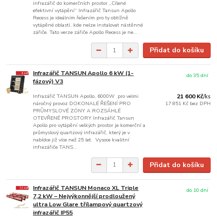
infrazářič do komerčních prostor „Cílené
efektivní vytápění“ Infrazářič Tansun Apollo
Recess je ideálním řešením pro ty obtížně
vytápěné oblasti, kde nelze instalovat nástěnné
zářiče. Tato verze zářiče Apollo Recess je ne...
Přidat do košíku
Infrazářič TANSUN Apollo 6 kW (1-
do 35 dní
fázový) V3
Infrazářič TANSUN Apollo, 6000W pro velmi
21 600 Kč
/
ks
náročný provoz DOKONALÉ ŘEŠENÍ PRO
17 851 Kč
bez DPH
PRŮMYSLOVÉ ZÓNY A ROZSÁHLÉ
OTEVŘENÉ PROSTORY Infrazářič Tansun
Apollo pro vytápění velkých prostor je komerční a
průmyslový quartzový infrazářič, který je v
nabídce již více než 25 let. Vysoce kvalitní
infrazářiče TANS...
Přidat do košíku
Infrazářič TANSUN Monaco XL Triple
do 10 dní
7,2 kW – Nejvýkonnější prodloužený
ultra Low Glare třílampový quartzový
infrazářič IP55