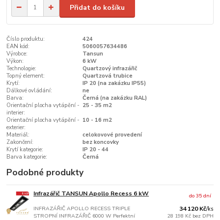
Přidat do košíku
Číslo produktu:
424
EAN kód:
5060057634486
Výrobce:
Tansun
Výkon:
6 kW
Technologie:
Quartzový infrazářič
Topný element:
Quartzová trubice
Krytí:
IP 20 (na zakázku IP55)
Dálkové ovládání:
ne
Barva:
Černá (na zakázku RAL)
Orientační plocha vytápění -
25 - 35 m2
interier:
Orientační plocha vytápění -
10 - 16 m2
exterier:
Materiál:
celokovové provedení
Zakončení:
bez koncovky
Krytí kategorie:
IP 20 - 44
Barva kategorie:
Černá
Podobné produkty
Infrazářič TANSUN Apollo Recess 6 kW
do 35 dní
INFRAZÁŘIČ APOLLO RECESS TRIPLE
34 120 Kč
/
ks
STROPNÍ INFRAZÁŘIČ 6000 W Perfektní
28 198 Kč
bez DPH