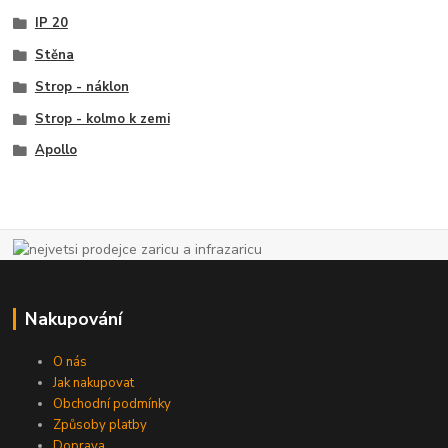
IP 20
Stěna
Strop - náklon
Strop - kolmo k zemi
Apollo
Nakupování
O nás
Jak nakupovat
Obchodní podmínky
Způsoby platby
Doprava