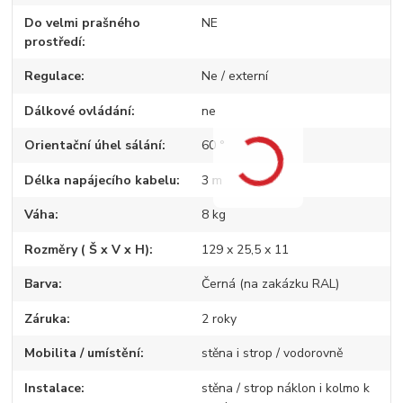
Do velmi prašného
NE
prostředí
Regulace
Ne / externí
Dálkové ovládání
ne
Orientační úhel sálání
60 °
Délka napájecího kabelu
3 m
Váha
8 kg
Rozměry ( Š x V x H)
129 x 25,5 x 11
Barva
Černá (na zakázku RAL)
Záruka
2 roky
Mobilita / umístění
stěna i strop / vodorovně
Instalace
stěna / strop náklon i kolmo k