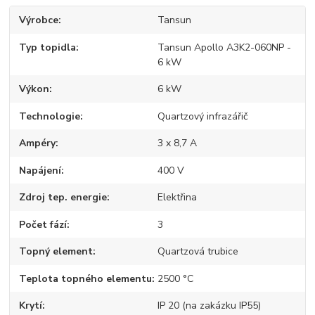
Výrobce
Tansun
Typ topidla
Tansun Apollo A3K2-060NP -
6 kW
Výkon
6 kW
Technologie
Quartzový infrazářič
Ampéry
3 x 8,7 A
Napájení
400 V
Zdroj tep. energie
Elektřina
Počet fází
3
Topný element
Quartzová trubice
Teplota topného elementu
2500 °C
Krytí
IP 20 (na zakázku IP55)