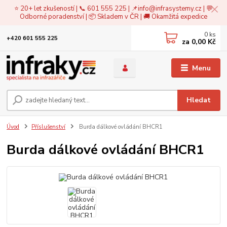
⭐ 20+ let zkušeností | 📞 601 555 225 | 📌
info@infrasystemy.cz
| 💬
Odborné poradenství | 📦 Skladem v ČR | 🚚 Okamžitá expedice
0
ks
+420 601 555 225
za
0,00 Kč
Menu
Hledat
Úvod
Příslušenství
Burda dálkové ovládání BHCR1
Burda dálkové ovládání BHCR1