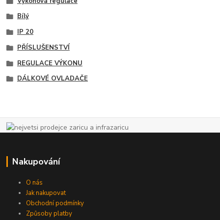
Výkonová regulace
Bílý
IP 20
PŘÍSLUŠENSTVÍ
REGULACE VÝKONU
DÁLKOVÉ OVLADAČE
Nakupování
O nás
Jak nakupovat
Obchodní podmínky
Způsoby platby