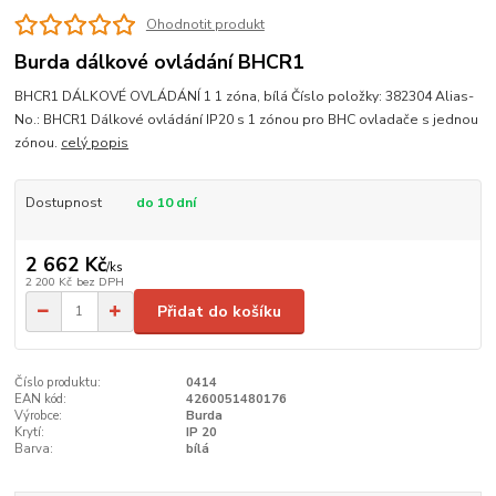
Ohodnotit produkt
Burda dálkové ovládání BHCR1
BHCR1 DÁLKOVÉ OVLÁDÁNÍ 1 1 zóna, bílá Číslo položky: 382304 Alias-
No.: BHCR1 Dálkové ovládání IP20 s 1 zónou pro BHC ovladače s jednou
zónou.
celý popis
Dostupnost
do 10 dní
2 662 Kč
/
ks
2 200 Kč
bez DPH
Přidat do košíku
Číslo produktu:
0414
EAN kód:
4260051480176
Výrobce:
Burda
Krytí:
IP 20
Barva:
bílá