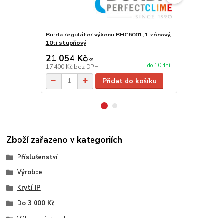
Burda regulátor výkonu BHC6001, 1 zónový,
Burda regul
10ti stupňový
10ti stupňo
21 054 Kč
18 513 
/
ks
do 10 dní
17 400 Kč
bez DPH
15 300 Kč
be
Přidat do košíku
Zboží zařazeno v kategoriích
Příslušenství
Výrobce
Krytí IP
Do 3 000 Kč