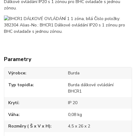
Dálkové ovládání IP20 s 1 zónou pro BHC ovladače s jednou
zónou.
Parametry
Výrobce
Burda
Typ topidla
Burda dálkové ovládání
BHCR1
Krytí
IP 20
Váha
0,08 kg
Rozměry ( Š x V x H)
4,5 x 26 x 2