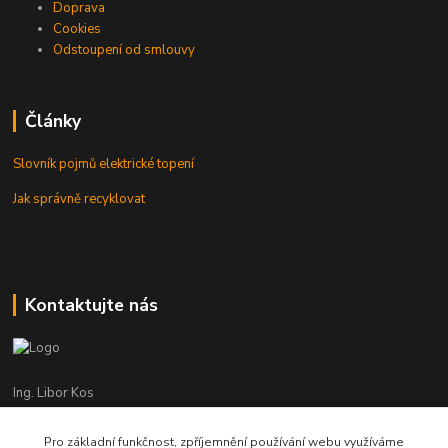
Doprava
Cookies
Odstoupení od smlouvy
Články
Slovník pojmů elektrické topení
Jak správně recyklovat
Kontaktujte nás
Ing. Libor Kos
+420 601 555 225
(Po-Pá: 8-17:00 hod.)
Pro základní funkčnost, zpříjemnění používání webu využíváme